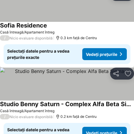
Sofia Residence
Casă întreagă/Apartament întreg
/
0.3 km faţă de Centru
Nicio evaluare disponibilă
Selectați datele pentru a vedea
Vedeți prețurile
prețurile exacte
Distribuiți
Ad
Studio Benny Saturn - Complex Alfa Beta Sigma
Casă întreagă/Apartament întreg
/
0.2 km faţă de Centru
Nicio evaluare disponibilă
Selectați datele pentru a vedea
Vedeți prețurile