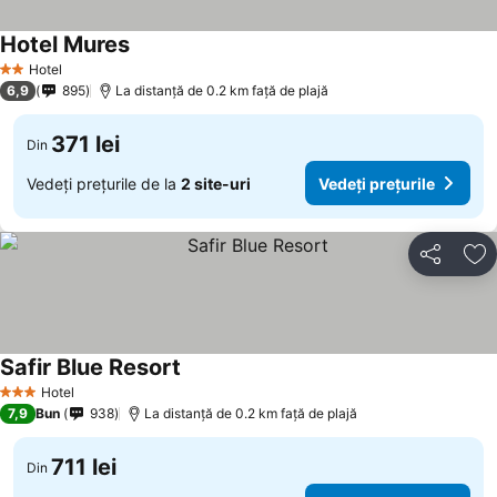
Hotel Mures
Hotel
2 Stele
6,9
895
La distanță de 0.2 km față de plajă
371 lei
Din
Vedeți prețurile de la
2 site-uri
Vedeți prețurile
Distribuiți
Ad
Safir Blue Resort
Hotel
3 Stele
7,9
Bun
938
La distanță de 0.2 km față de plajă
711 lei
Din