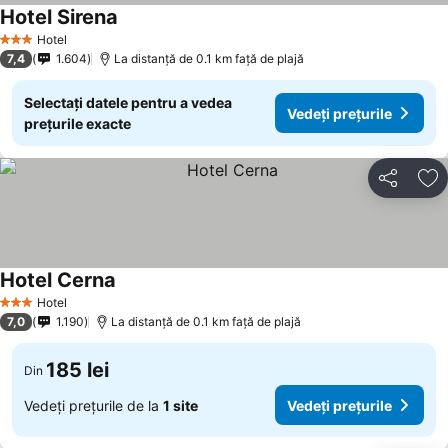
Hotel Sirena
Hotel
3 Stele
7,4
1.604
La distanță de 0.1 km față de plajă
Selectați datele pentru a vedea
Vedeți prețurile
prețurile exacte
Distribuiți
Ad
Hotel Cerna
Hotel
3 Stele
7,0
1.190
La distanță de 0.1 km față de plajă
185 lei
Din
Vedeți prețurile de la
1 site
Vedeți prețurile