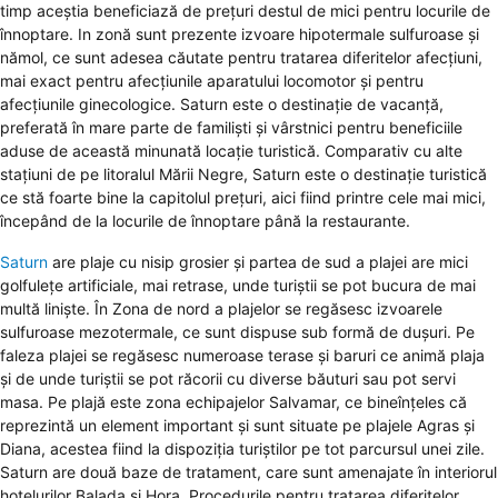
timp aceștia beneficiază de prețuri destul de mici pentru locurile de
înnoptare. In zonă sunt prezente izvoare hipotermale sulfuroase și
nămol, ce sunt adesea căutate pentru tratarea diferitelor afecțiuni,
mai exact pentru afecțiunile aparatului locomotor și pentru
afecțiunile ginecologice. Saturn este o destinație de vacanță,
preferată în mare parte de familiști și vârstnici pentru beneficiile
aduse de această minunată locație turistică. Comparativ cu alte
stațiuni de pe litoralul Mării Negre, Saturn este o destinație turistică
ce stă foarte bine la capitolul prețuri, aici fiind printre cele mai mici,
începând de la locurile de înnoptare până la restaurante.
Saturn
are plaje cu nisip grosier și partea de sud a plajei are mici
golfulețe artificiale, mai retrase, unde turiștii se pot bucura de mai
multă liniște. În Zona de nord a plajelor se regăsesc izvoarele
sulfuroase mezotermale, ce sunt dispuse sub formă de dușuri. Pe
faleza plajei se regăsesc numeroase terase și baruri ce animă plaja
și de unde turiștii se pot răcorii cu diverse băuturi sau pot servi
masa. Pe plajă este zona echipajelor Salvamar, ce bineînțeles că
reprezintă un element important și sunt situate pe plajele Agras și
Diana, acestea fiind la dispoziția turiștilor pe tot parcursul unei zile.
Saturn are două baze de tratament, care sunt amenajate în interiorul
hotelurilor Balada și Hora. Procedurile pentru tratarea diferitelor