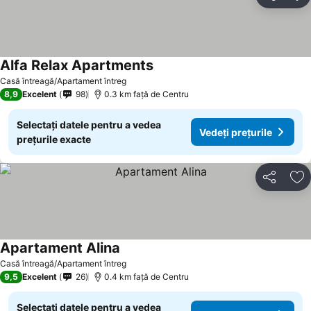
Distribuiți
Ad
Alfa Relax Apartments
Casă întreagă/Apartament întreg
8,9
Excelent
98
0.3 km faţă de Centru
Selectați datele pentru a vedea
Vedeți prețurile
prețurile exacte
Distribuiți
Ad
Apartament Alina
Casă întreagă/Apartament întreg
9,5
Excelent
26
0.4 km faţă de Centru
Selectați datele pentru a vedea