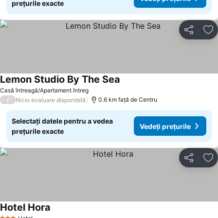
prețurile exacte
Distribuiți
Ad
Lemon Studio By The Sea
Casă întreagă/Apartament întreg
/
0.6 km faţă de Centru
Nicio evaluare disponibilă
Selectați datele pentru a vedea
Vedeți prețurile
prețurile exacte
Distribuiți
Ad
Hotel Hora