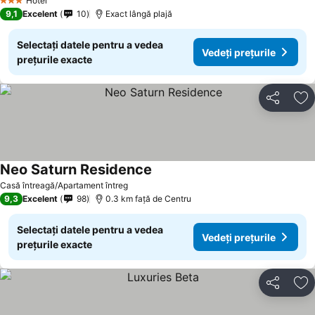
Hotel
3 Stele
9,1
Excelent
10
Exact lângă plajă
Selectați datele pentru a vedea
Vedeți prețurile
prețurile exacte
Distribuiți
Ad
Neo Saturn Residence
Casă întreagă/Apartament întreg
9,3
Excelent
98
0.3 km faţă de Centru
Selectați datele pentru a vedea
Vedeți prețurile
prețurile exacte
Distribuiți
Ad