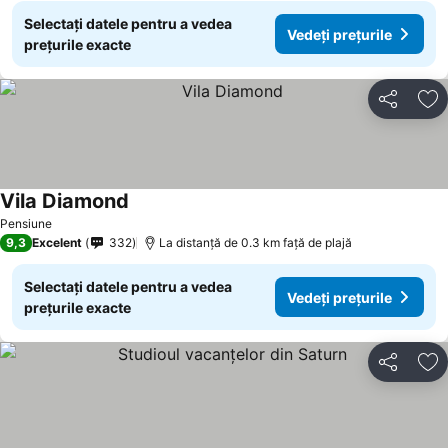
Selectați datele pentru a vedea
Vedeți prețurile
prețurile exacte
Distribuiți
Ad
Vila Diamond
Pensiune
9,3
Excelent
332
La distanță de 0.3 km față de plajă
Selectați datele pentru a vedea
Vedeți prețurile
prețurile exacte
Distribuiți
Ad