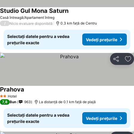
Studio Gul Mona Saturn
Casă întreagă/Apartament întreg
/
0.3 km faţă de Centru
Nicio evaluare disponibilă
Selectați datele pentru a vedea
Vedeți prețurile
prețurile exacte
Distribuiți
Ad
Prahova
Hotel
2 Stele
7,8
Bun
963
La distanță de 0.1 km față de plajă
Selectați datele pentru a vedea
Vedeți prețurile
prețurile exacte