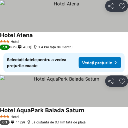
Distribuiți
Ad
Hotel Atena
Hotel
3 Stele
7,9
Bun
400
0.4 km faţă de Centru
Selectați datele pentru a vedea
Vedeți prețurile
prețurile exacte
Distribuiți
Ad
Hotel AquaPark Balada Saturn
Hotel
3 Stele
6,1
1.129
La distanță de 0.1 km față de plajă