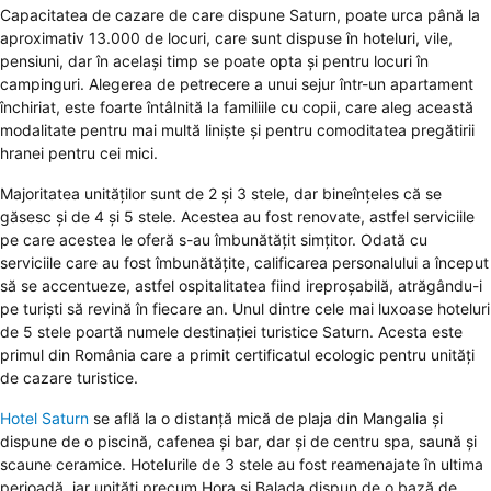
Capacitatea de cazare de care dispune Saturn, poate urca până la
aproximativ 13.000 de locuri, care sunt dispuse în hoteluri, vile,
pensiuni, dar în același timp se poate opta și pentru locuri în
campinguri. Alegerea de petrecere a unui sejur într-un apartament
închiriat, este foarte întâlnită la familiile cu copii, care aleg această
modalitate pentru mai multă liniște și pentru comoditatea pregătirii
hranei pentru cei mici.
Majoritatea unităților sunt de 2 și 3 stele, dar bineînțeles că se
găsesc și de 4 și 5 stele. Acestea au fost renovate, astfel serviciile
pe care acestea le oferă s-au îmbunătățit simțitor. Odată cu
serviciile care au fost îmbunătățite, calificarea personalului a început
să se accentueze, astfel ospitalitatea fiind ireproșabilă, atrăgându-i
pe turiști să revină în fiecare an. Unul dintre cele mai luxoase hoteluri
de 5 stele poartă numele destinației turistice Saturn. Acesta este
primul din România care a primit certificatul ecologic pentru unități
de cazare turistice.
Hotel Saturn
se află la o distanță mică de plaja din Mangalia și
dispune de o piscină, cafenea și bar, dar și de centru spa, saună și
scaune ceramice. Hotelurile de 3 stele au fost reamenajate în ultima
perioadă, iar unități precum Hora și Balada dispun de o bază de