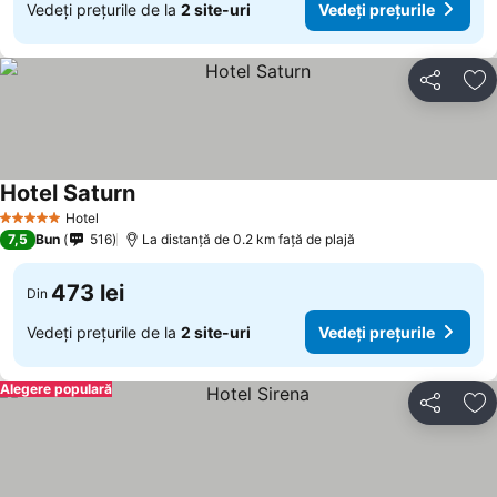
Vedeți prețurile de la
2 site-uri
Vedeți prețurile
Distribuiți
Ad
Hotel Saturn
Hotel
5 Stele
7,5
Bun
516
La distanță de 0.2 km față de plajă
473 lei
Din
Vedeți prețurile de la
2 site-uri
Vedeți prețurile
Alegere populară
Distribuiți
Ad