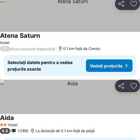
Distribuiți
Ad
Atena Saturn
Hotel
/
0.1 km faţă de Centru
Nicio evaluare disponibilă
Selectați datele pentru a vedea
Vedeți prețurile
prețurile exacte
Distribuiți
Ad
Aida
Hotel
2 Stele
6,6
1.089
La distanță de 0.1 km față de plajă