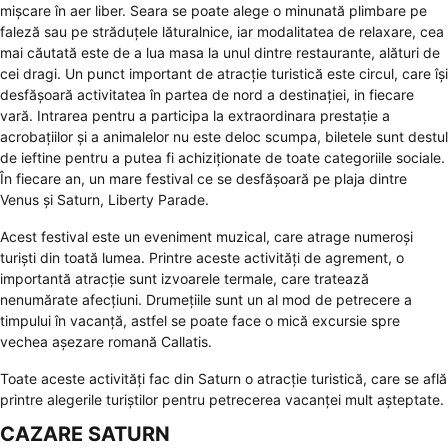
mișcare în aer liber. Seara se poate alege o minunată plimbare pe
faleză sau pe străduțele lăturalnice, iar modalitatea de relaxare, cea
mai căutată este de a lua masa la unul dintre restaurante, alături de
cei dragi. Un punct important de atracție turistică este circul, care își
desfășoară activitatea în partea de nord a destinației, in fiecare
vară. Intrarea pentru a participa la extraordinara prestație a
acrobațiilor și a animalelor nu este deloc scumpa, biletele sunt destul
de ieftine pentru a putea fi achiziționate de toate categoriile sociale.
În fiecare an, un mare festival ce se desfășoară pe plaja dintre
Venus și Saturn, Liberty Parade.
Acest festival este un eveniment muzical, care atrage numeroși
turiști din toată lumea. Printre aceste activități de agrement, o
importantă atracție sunt izvoarele termale, care tratează
nenumărate afecțiuni. Drumețiile sunt un al mod de petrecere a
timpului în vacanță, astfel se poate face o mică excursie spre
vechea așezare romană
Callatis
.
Toate aceste activități fac din Saturn o atracție turistică, care se află
printre alegerile turiștilor pentru petrecerea vacanței mult așteptate.
CAZARE SATURN