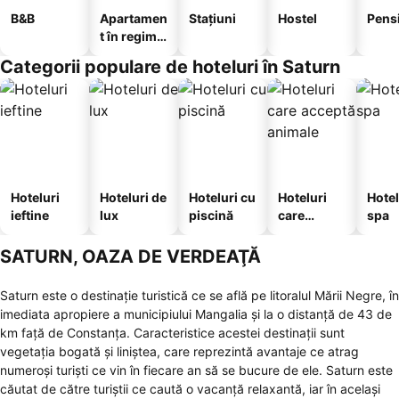
B&B
Apartamen
Stațiuni
Hostel
Pens
t în regim
hotelier
Categorii populare de hoteluri în Saturn
Hoteluri
Hoteluri de
Hoteluri cu
Hoteluri
Hotel
ieftine
lux
piscină
care
spa
acceptă
animale
SATURN, OAZA DE VERDEAŢĂ
Saturn este o destinație turistică ce se află pe litoralul Mării Negre, în
imediata apropiere a municipiului Mangalia și la o distanță de 43 de
km față de Constanța. Caracteristice acestei destinații sunt
vegetația bogată și liniștea, care reprezintă avantaje ce atrag
numeroși turiști ce vin în fiecare an să se bucure de ele. Saturn este
căutat de către turiștii ce caută o vacanță relaxantă, iar în același