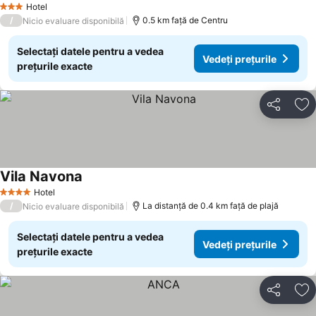
Hotel
3 Stele
/
0.5 km faţă de Centru
Nicio evaluare disponibilă
Selectați datele pentru a vedea
Vedeți prețurile
prețurile exacte
Distribuiți
Ad
Vila Navona
Hotel
4 Stele
/
La distanță de 0.4 km față de plajă
Nicio evaluare disponibilă
Selectați datele pentru a vedea
Vedeți prețurile
prețurile exacte
Distribuiți
Ad