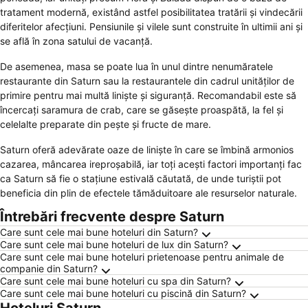
tratament modernă, existând astfel posibilitatea tratării și vindecării
diferitelor afecțiuni. Pensiunile și vilele sunt construite în ultimii ani și
se află în zona satului de vacanță.
De asemenea, masa se poate lua în unul dintre nenumăratele
restaurante din Saturn sau la restaurantele din cadrul unităților de
primire pentru mai multă liniște și siguranță. Recomandabil este să
încercați saramura de crab, care se găsește proaspătă, la fel și
celelalte preparate din pește și fructe de mare.
Saturn oferă adevărate oaze de liniște în care se îmbină armonios
cazarea, mâncarea ireproșabilă, iar toți acești factori importanți fac
ca Saturn să fie o stațiune estivală căutată, de unde turiștii pot
beneficia din plin de efectele tămăduitoare ale resurselor naturale.
Întrebări frecvente despre Saturn
Care sunt cele mai bune hoteluri din Saturn?
Care sunt cele mai bune hoteluri de lux din Saturn?
Care sunt cele mai bune hoteluri prietenoase pentru animale de
companie din Saturn?
Care sunt cele mai bune hoteluri cu spa din Saturn?
Care sunt cele mai bune hoteluri cu piscină din Saturn?