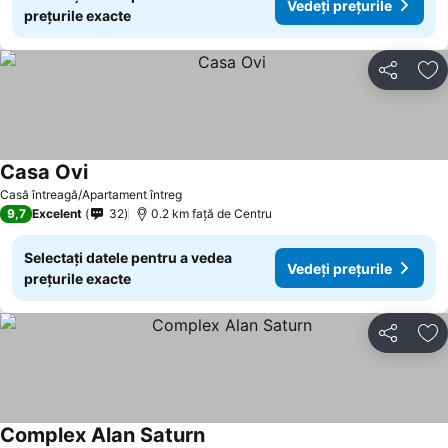
Vedeți prețurile
prețurile exacte
Distribuiți
Ad
Casa Ovi
Casă întreagă/Apartament întreg
9,7
Excelent
32
0.2 km faţă de Centru
Selectați datele pentru a vedea
Vedeți prețurile
prețurile exacte
Distribuiți
Ad
Complex Alan Saturn