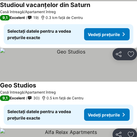
Studioul vacanțelor din Saturn
Casă întreagă/Apartament întreg
9,1
Excelent
19
0.3 km faţă de Centru
Selectați datele pentru a vedea
Vedeți prețurile
prețurile exacte
Distribuiți
Ad
Geo Studios
Casă întreagă/Apartament întreg
9,1
Excelent
30
0.5 km faţă de Centru
Selectați datele pentru a vedea
Vedeți prețurile
prețurile exacte