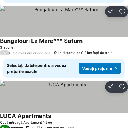
Distribuiți
Ad
Bungalouri La Mare*** Saturn
Stațiune
/
La distanță de 0.2 km față de plajă
Nicio evaluare disponibilă
Selectați datele pentru a vedea
Vedeți prețurile
prețurile exacte
Distribuiți
Ad
LUCA Apartments
Casă întreagă/Apartament întreg
9,7
Excelent
4
0.2 km faţă de Centru