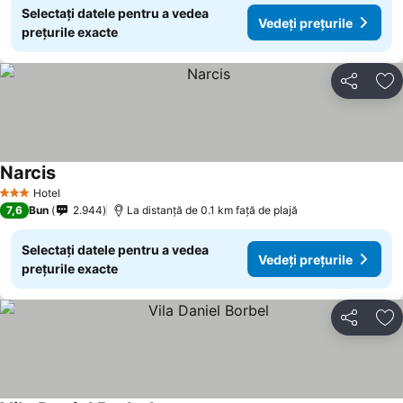
Selectați datele pentru a vedea
Vedeți prețurile
prețurile exacte
Distribuiți
Ad
Narcis
Hotel
3 Stele
7,6
Bun
2.944
La distanță de 0.1 km față de plajă
Selectați datele pentru a vedea
Vedeți prețurile
prețurile exacte
Distribuiți
Ad