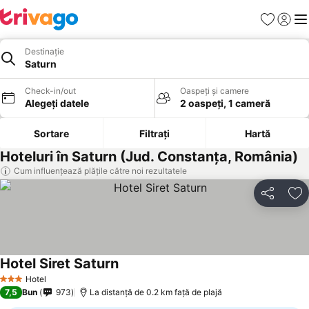
Favorite
Conect
Men
Destinație
Saturn
Check-in/out
Oaspeți și camere
Alegeți datele
2 oaspeți, 1 cameră
Sortare
Filtrați
Hartă
Hoteluri în Saturn (Jud. Constanţa, România)
Cum influențează plățile către noi rezultatele
Distribuiți
Ad
Hotel Siret Saturn
Hotel
3 Stele
7,5
Bun
973
La distanță de 0.2 km față de plajă