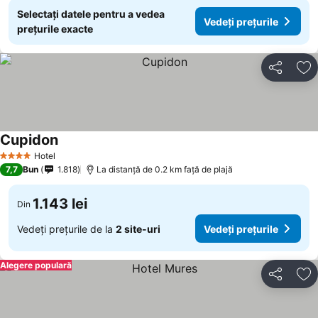
Selectați datele pentru a vedea
Vedeți prețurile
prețurile exacte
Distribuiți
Ad
Cupidon
Hotel
4 Stele
7,7
Bun
1.818
La distanță de 0.2 km față de plajă
1.143 lei
Din
Vedeți prețurile de la
2 site-uri
Vedeți prețurile
Alegere populară
Distribuiți
Ad