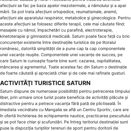
afecțiuni se fac pe baza apelor mezotermale, a nămolului și a apei
mării. Se pot trata afecțiuni ortopedice, reumatismale, anemii,
afecțiuni ale aparatului respirator, metabolice și ginecologice. Pentru
aceste afecțiuni se folosesc diferite terapii, cele mai căutate fiind:
masajele cu nămol, împachetări cu parafină, electroterapie,
kinetoterapie și gimnastică medicală. Saturn poate face față cu brio
concurenței existente între destinațiile turistice de pe litoralul
românesc, datorită simplității de a pune cap la cap componentele
unei vacanțe reușite. Componentele unei vacanțe de succes, pe
care Saturn le cunoaște foarte bine sunt: cazarea, ospitalitatea,
mâncarea și agrementul. Toate acestea fac din Saturn o destinație
de foarte căutată și apreciată chiar și de cele mai rafinate gusturi.
ACTIVITĂŢI TURISTICE SATURN
Saturn dispune de numeroase posibilități pentru petrecerea timpului
liber, prin urmare orice turist poate beneficia de activități plăcute și
distractive pentru a petrece vacanța fără pată de plictiseală. În
imediata vecinătate cu Mangalia se află un Centru Sportiv, care are
în ofertă închirierea de echipamente nautice, practicarea pescuitului
și se pot face chiar și scufundări. Pe întreg teritoriul destinației sunt
puse la dispoziția turiștilor terenuri de sport pentru doritorii de