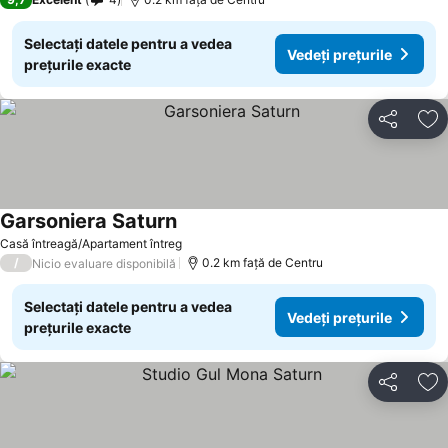
Selectați datele pentru a vedea
Vedeți prețurile
prețurile exacte
Distribuiți
Ad
Garsoniera Saturn
Casă întreagă/Apartament întreg
/
0.2 km faţă de Centru
Nicio evaluare disponibilă
Selectați datele pentru a vedea
Vedeți prețurile
prețurile exacte
Distribuiți
Ad