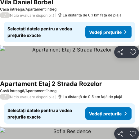
Vila Daniel Borbel
Casă întreagă/Apartament întreg
/
La distanță de 0.1 km față de plajă
Nicio evaluare disponibilă
Selectați datele pentru a vedea
Vedeți prețurile
prețurile exacte
Distribuiți
Ad
Apartament Etaj 2 Strada Rozelor
Casă întreagă/Apartament întreg
/
La distanță de 0.5 km față de plajă
Nicio evaluare disponibilă
Selectați datele pentru a vedea
Vedeți prețurile
prețurile exacte
Distribuiți
Ad