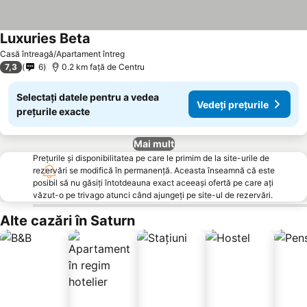
Luxuries Beta
Casă întreagă/Apartament întreg
7,3
6
0.2 km faţă de Centru
Selectați datele pentru a vedea
Vedeți prețurile
prețurile exacte
Mai mult
Prețurile și disponibilitatea pe care le primim de la site-urile de
rezervări se modifică în permanență. Aceasta înseamnă că este
posibil să nu găsiți întotdeauna exact aceeași ofertă pe care ați
văzut-o pe trivago atunci când ajungeți pe site-ul de rezervări.
Alte cazări în Saturn