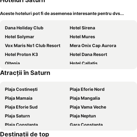
Hoteluri Saturn
Aceste hoteluri pot fi de asemenea interesante pentru dvs...
Dana Holiday Club
Hotel Sirena
Hotel Solymar
Hotel Mures
Vox Maris No1 Club Resort
Mera Onix Cap Aurora
Hotel Proton K3
Hotel Dana Resort
Oltenia
Hotel Callatis
Atracții în Saturn
Tiberius Residence
Hotel Siret Saturn
Hotel 2D Resort and Spa
HOTEL TISMANA
Plaja Costinești
Plaja Eforie Nord
Ammon
Hotel Turquoise
Plaja Mamaia
Plaja Mangalia
Hotel Cometa
Hotel Terra
Plaja Eforie Sud
Plaja Vama Veche
Safir Blue Resort
Grand Hotel Caraiman
Plaja Saturn
Plaja Neptun
Mera Brise
Hotel Saturn
Plaja Constanța
Gara Constanța
Hotel Corsa
Hotel Sanda
Destinaţii de top
Plaja Venus
Portul Tomis
Hotel Opal
Cupidon