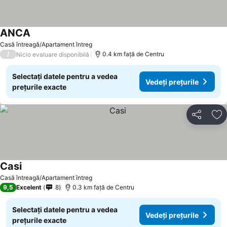
ANCA
Casă întreagă/Apartament întreg
/
0.4 km faţă de Centru
Nicio evaluare disponibilă
Selectați datele pentru a vedea
Vedeți prețurile
prețurile exacte
Distribuiți
Ad
Casi
Casă întreagă/Apartament întreg
9,5
Excelent
8
0.3 km faţă de Centru
Selectați datele pentru a vedea
Vedeți prețurile
prețurile exacte