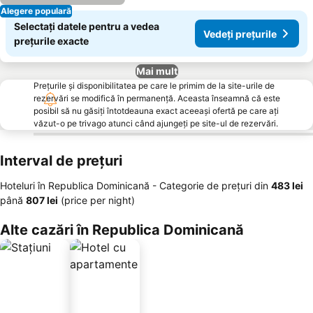
Alegere populară
Selectați datele pentru a vedea
Vedeți prețurile
prețurile exacte
Mai mult
Prețurile și disponibilitatea pe care le primim de la site-urile de
rezervări se modifică în permanență. Aceasta înseamnă că este
posibil să nu găsiți întotdeauna exact aceeași ofertă pe care ați
văzut-o pe trivago atunci când ajungeți pe site-ul de rezervări.
Interval de prețuri
Hoteluri în Republica Dominicană -
Categorie de preţuri
din
‎483 lei
până
‎807 lei
(price per night)
Alte cazări în Republica Dominicană