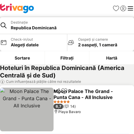
Favorite
Conect
Men
Destinație
Republica Dominicană
Check-in/out
Oaspeți și camere
Alegeți datele
2 oaspeți, 1 cameră
Sortare
Filtrați
Hartă
Hoteluri în Republica Dominicană (America
Centrală și de Sud)
Cum influențează plățile către noi rezultatele
Moon Palace The Grand -
Distribuiți
Adăugaţi la favorite
Punta Cana - All Inclusive
Vedeți prețurile
5 Stele
6,7
14
Playa Bavaro