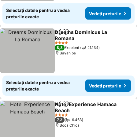
Selectați datele pentru a vedea
Vedeți prețurile
prețurile exacte
Dreams Dominicus La
Distribuiți
Adăugaţi la favorite
Romana
Vedeți prețurile
4 Stele
8,8
Excelent
21.134
Bayahibe
Selectați datele pentru a vedea
Vedeți prețurile
prețurile exacte
Hotel Experience Hamaca
Distribuiți
Adăugaţi la favorite
Beach
Vedeți prețurile
4 Stele
7,2
6.463
Boca Chica