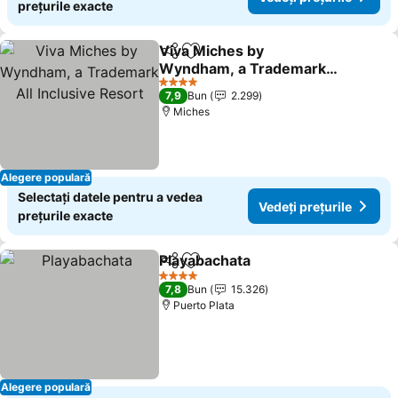
prețurile exacte
Viva Miches by
Distribuiți
Adăugaţi la favorite
Wyndham, a Trademark
All Inclusive Resort
Vedeți prețurile
4 Stele
7,9
Bun
2.299
Miches
Alegere populară
Selectați datele pentru a vedea
Vedeți prețurile
prețurile exacte
Playabachata
Distribuiți
Adăugaţi la favorite
Vedeți prețuri
4 Stele
7,8
Bun
15.326
Puerto Plata
Alegere populară