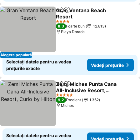
Gran Ventana Beach
Distribuiți
Adăugaţi la favorite
Resort
Vedeți prețurile
4 Stele
8,3
Foarte bun
12.813
Playa Dorada
Alegere populară
Selectați datele pentru a vedea
Vedeți prețurile
prețurile exacte
Zemi Miches Punta Cana
Distribuiți
Adăugaţi la favorite
All-Inclusive Resort,
Curio by Hilton
Vedeți prețurile
5 Stele
9,2
Excelent
1.362
Miches
Selectați datele pentru a vedea
Vedeți prețurile