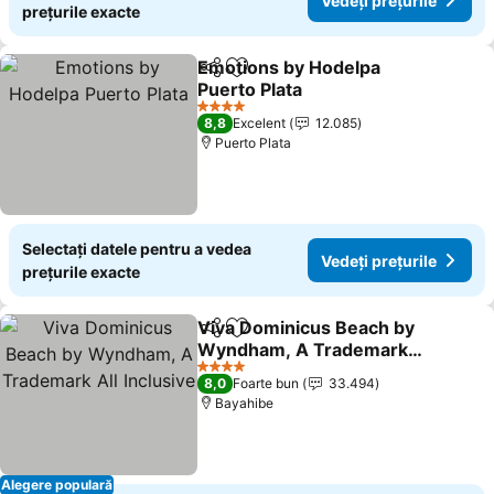
Vedeți prețurile
prețurile exacte
Emotions by Hodelpa
Distribuiți
Adăugaţi la favorite
Puerto Plata
Vedeți prețurile
4 Stele
8,8
Excelent
12.085
Puerto Plata
Selectați datele pentru a vedea
Vedeți prețurile
prețurile exacte
Viva Dominicus Beach by
Distribuiți
Adăugaţi la favorite
Wyndham, A Trademark
All Inclusive
Vedeți prețurile
4 Stele
8,0
Foarte bun
33.494
Bayahibe
Alegere populară