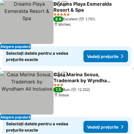
Dreams Playa Esmeralda
Distribuiți
Adăugaţi la favorite
Resort & Spa
Vedeți prețurile
5 Stele
8,9
Excelent
1.751
Miches
Alegere populară
Selectați datele pentru a vedea
Vedeți prețurile
prețurile exacte
Casa Marina Sosua,
Distribuiți
Adăugaţi la favorite
Trademark by Wyndham
All Inclusive
Vedeți prețurile
3 Stele
7,5
Bun
12.252
Sosua
Alegere populară
Selectați datele pentru a vedea
Vedeți prețurile
prețurile exacte