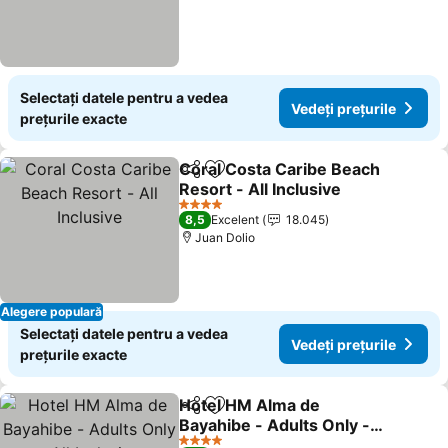
Selectați datele pentru a vedea
Vedeți prețurile
prețurile exacte
Coral Costa Caribe Beach
Distribuiți
Adăugaţi la favorite
Resort - All Inclusive
Vedeți prețurile
4 Stele
8,5
Excelent
18.045
Juan Dolio
Alegere populară
Selectați datele pentru a vedea
Vedeți prețurile
prețurile exacte
Hotel HM Alma de
Distribuiți
Adăugaţi la favorite
Bayahibe - Adults Only -
All Inclusive
Vedeți prețurile
4 Stele