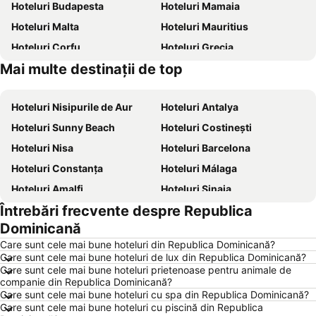
Hoteluri Budapesta
Hoteluri Mamaia
Hoteluri Malta
Hoteluri Mauritius
Hoteluri Corfu
Hoteluri Grecia
Mai multe destinații de top
Hoteluri Thassos
Hoteluri Litoral Bulgaria
Hoteluri Nisipurile de Aur
Hoteluri Antalya
Hoteluri Sunny Beach
Hoteluri Costinești
Hoteluri Nisa
Hoteluri Barcelona
Hoteluri Constanța
Hoteluri Málaga
Hoteluri Amalfi
Hoteluri Sinaia
Întrebări frecvente despre Republica
Hoteluri Bari
Hoteluri Eforie Sud
Dominicană
Hoteluri Berlin
Hoteluri Benidorm
Care sunt cele mai bune hoteluri din Republica Dominicană?
Hoteluri Milano
Hoteluri Durrës
Care sunt cele mai bune hoteluri de lux din Republica Dominicană?
Care sunt cele mai bune hoteluri prietenoase pentru animale de
Hoteluri Genova
Hoteluri Neptun
companie din Republica Dominicană?
Hoteluri București
Hoteluri Chalkidiki
Care sunt cele mai bune hoteluri cu spa din Republica Dominicană?
Care sunt cele mai bune hoteluri cu piscină din Republica
Hoteluri Jurmala
Hoteluri Turcia