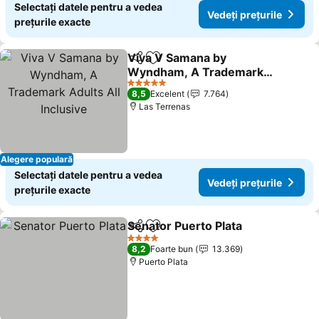
Selectați datele pentru a vedea
Vedeți prețurile
prețurile exacte
Viva V Samana by
Distribuiți
Adăugaţi la favorite
Wyndham, A Trademark
Adults All Inclusive
Vedeți prețurile
5 Stele
8,5
Excelent
7.764
Las Terrenas
Alegere populară
Selectați datele pentru a vedea
Vedeți prețurile
prețurile exacte
Senator Puerto Plata
Distribuiți
Adăugaţi la favorite
Vedeți
4 Stele
8,2
Foarte bun
13.369
Puerto Plata