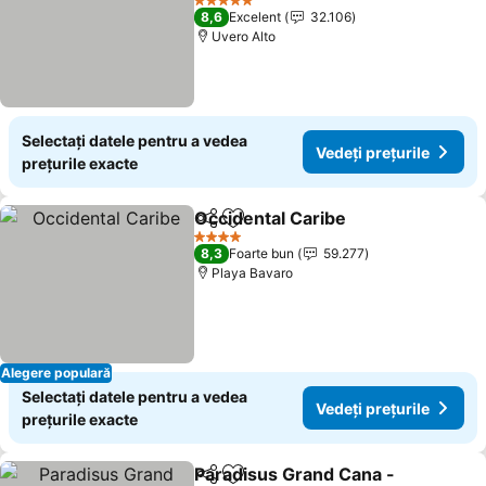
Vedeți prețurile
5 Stele
8,6
Excelent
32.106
Uvero Alto
Selectați datele pentru a vedea
Vedeți prețurile
prețurile exacte
Occidental Caribe
Distribuiți
Adăugaţi la favorite
Vedeți pr
4 Stele
8,3
Foarte bun
59.277
Playa Bavaro
Alegere populară
Selectați datele pentru a vedea
Vedeți prețurile
prețurile exacte
Paradisus Grand Cana -
Distribuiți
Adăugaţi la favorite