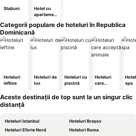
Stațiuni
Hotel cu
apartamen
te
Categorii populare de hoteluri în Republica
Dominicană
Hoteluri
Hoteluri de
Hoteluri cu
Hoteluri
Hotel
ieftine
lux
piscină
care
spa
acceptă
animale
Aceste destinații de top sunt la un singur clic
distanță
Hoteluri Istanbul
Hoteluri Brașov
Hoteluri Eforie Nord
Hoteluri Roma