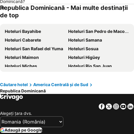
Dominicană?
Republica Dominicană - Mai multe destinații
Hoteluri Sithonia
Hoteluri Italia
de top
Hoteluri Croaţia
Hoteluri Jud. Brăila
Hoteluri Coasta croată
Hoteluri Austria
Hoteluri Bayahibe
Hoteluri San Pedro de Macoris
Hoteluri Maldive
Hoteluri Phu Quoc
Hoteluri Cabarete
Hoteluri Samana
Hoteluri Bulgaria
Hoteluri România
Hoteluri San Rafael del Yuma
Hoteluri Sosua
Hoteluri Spania
Hoteluri Cipru
Hoteluri Maimon
Hoteluri Higüey
Hoteluri Mallorca
Hoteluri Jud. Cluj
Hoteluri Miches
Hoteluri Rio San Juan
Hoteluri Albania
Hoteluri Monaco
Hoteluri Playa Cofresi
Hoteluri Santiago
Hoteluri Nagua
Hoteluri Barahona
Căutare hotel
America Centrală și de Sud
Republica Dominicană
Hoteluri Santo Domingo Este
Hoteluri Paraíso
Hoteluri Distrito Nacional City
Facebook
Twitter
Insta
Yo
Alegeţi ţara dvs.
Adaugă pe Google