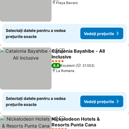
Playa Bavaro
Selectați datele pentru a vedea
Vedeți prețurile
prețurile exacte
Catalonia Bayahibe - All
Distribuiți
Adăugaţi la favorite
Inclusive
Vedeți prețurile
4 Stele
8,8
Excelent
31.553
La Romana
Selectați datele pentru a vedea
Vedeți prețurile
prețurile exacte
Nickelodeon Hotels &
Distribuiți
Adăugaţi la favorite
Resorts Punta Cana