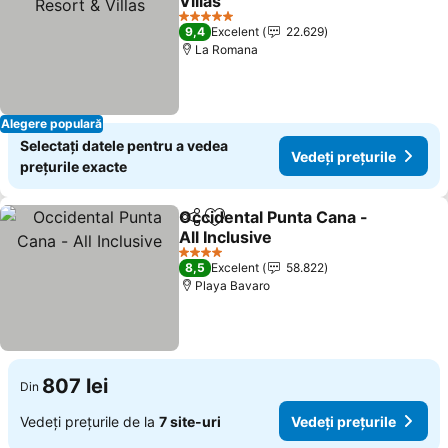
Villas
Vedeți prețurile
5 Stele
9,4
Excelent
22.629
La Romana
Alegere populară
Selectați datele pentru a vedea
Vedeți prețurile
prețurile exacte
Occidental Punta Cana -
Distribuiți
Adăugaţi la favorite
All Inclusive
Vedeți prețurile
4 Stele
8,5
Excelent
58.822
Playa Bavaro
807 lei
Din
Vedeți prețurile de la
7 site-uri
Vedeți prețurile