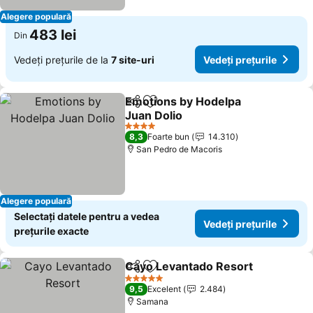
Alegere populară
483 lei
Din
Vedeți prețurile de la
7 site-uri
Vedeți prețurile
Emotions by Hodelpa
Distribuiți
Adăugaţi la favorite
Juan Dolio
Vedeți prețurile
4 Stele
8,3
Foarte bun
14.310
San Pedro de Macoris
Alegere populară
Selectați datele pentru a vedea
Vedeți prețurile
prețurile exacte
Cayo Levantado Resort
Distribuiți
Adăugaţi la favorite
Ved
5 Stele
9,5
Excelent
2.484
Samana