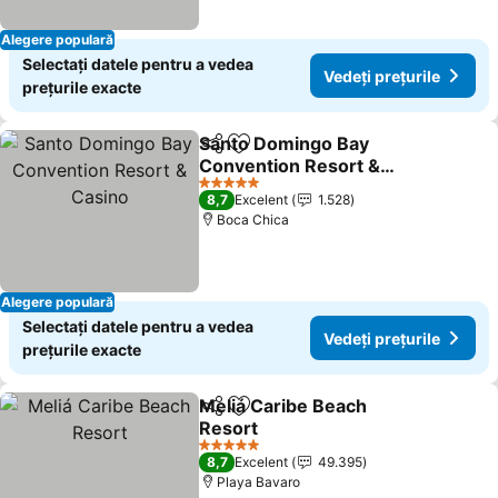
Alegere populară
Selectați datele pentru a vedea
Vedeți prețurile
prețurile exacte
Santo Domingo Bay
Distribuiți
Adăugaţi la favorite
Convention Resort &
Casino
Vedeți prețurile
5 Stele
8,7
Excelent
1.528
Boca Chica
Alegere populară
Selectați datele pentru a vedea
Vedeți prețurile
prețurile exacte
Meliá Caribe Beach
Distribuiți
Adăugaţi la favorite
Resort
Vedeți prețurile
5 Stele
8,7
Excelent
49.395
Playa Bavaro