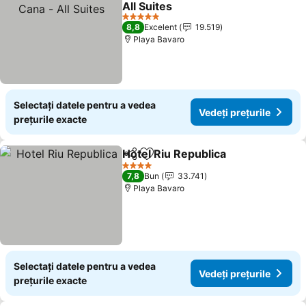
All Suites
Vedeți prețurile
5 Stele
8,8
Excelent
19.519
Playa Bavaro
Selectați datele pentru a vedea
Vedeți prețurile
prețurile exacte
Hotel Riu Republica
Distribuiți
Adăugaţi la favorite
Vedeți 
4 Stele
7,8
Bun
33.741
Playa Bavaro
Selectați datele pentru a vedea
Vedeți prețurile
prețurile exacte