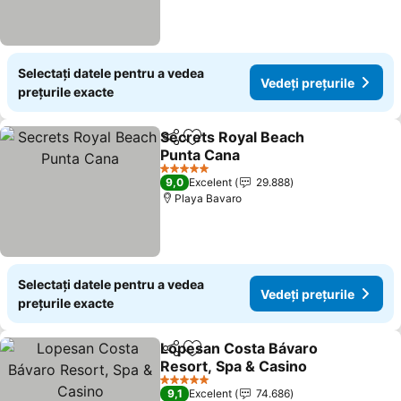
Selectați datele pentru a vedea
Vedeți prețurile
prețurile exacte
Secrets Royal Beach
Distribuiți
Adăugaţi la favorite
Punta Cana
Vedeți prețurile
5 Stele
9,0
Excelent
29.888
Playa Bavaro
Selectați datele pentru a vedea
Vedeți prețurile
prețurile exacte
Lopesan Costa Bávaro
Distribuiți
Adăugaţi la favorite
Resort, Spa & Casino
Vedeți prețurile
5 Stele
9,1
Excelent
74.686