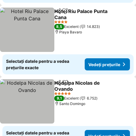
Hotel Riu Palace Punta
Distribuiți
Adăugaţi la favorite
Cana
Vedeți prețurile
4 Stele
8,5
Excelent
14.823
Playa Bavaro
Selectați datele pentru a vedea
Vedeți prețurile
prețurile exacte
Hodelpa Nicolas de
Distribuiți
Adăugaţi la favorite
Ovando
Vedeți prețurile
5 Stele
9,1
Excelent
6.752
Santo Domingo
Selectați datele pentru a vedea