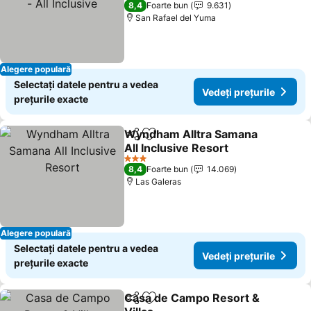
8,4
Foarte bun
9.631
San Rafael del Yuma
Alegere populară
Selectați datele pentru a vedea
Vedeți prețurile
prețurile exacte
Wyndham Alltra Samana
Distribuiți
Adăugaţi la favorite
All Inclusive Resort
Vedeți prețurile
3 Stele
8,4
Foarte bun
14.069
Las Galeras
Alegere populară
Selectați datele pentru a vedea
Vedeți prețurile
prețurile exacte
Casa de Campo Resort &
Distribuiți
Adăugaţi la favorite