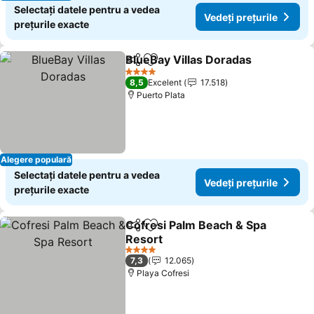
Selectați datele pentru a vedea
Vedeți prețurile
prețurile exacte
BlueBay Villas Doradas
Distribuiți
Adăugaţi la favorite
Ved
4 Stele
8,5
Excelent
17.518
Puerto Plata
Alegere populară
Selectați datele pentru a vedea
Vedeți prețurile
prețurile exacte
Cofresi Palm Beach & Spa
Distribuiți
Adăugaţi la favorite
Resort
Vedeți prețurile
4 Stele
7,3
12.065
Playa Cofresi