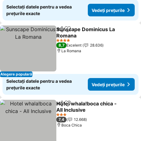
Selectați datele pentru a vedea
Vedeți prețurile
prețurile exacte
Sunscape Dominicus La
Distribuiți
Adăugaţi la favorite
Romana
Vedeți prețurile
4 Stele
8,7
Excelent
28.636
La Romana
Alegere populară
Selectați datele pentru a vedea
Vedeți prețurile
prețurile exacte
Hotel whala!boca chica -
Distribuiți
Adăugaţi la favorite
All Inclusive
Vedeți prețurile
3 Stele
7,4
12.668
Boca Chica