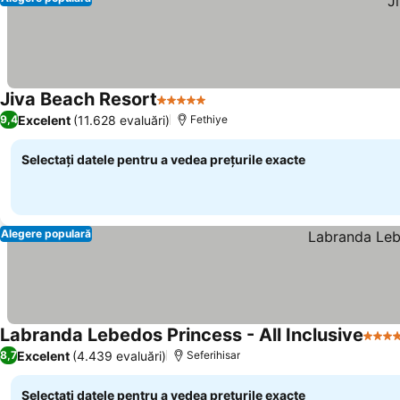
Jiva Beach Resort
5 Stele
Vedeți prețurile
Excelent
(11.628 evaluări)
9,4
Fethiye
Selectați datele pentru a vedea prețurile exacte
Alegere populară
Labranda Lebedos Princess - All Inclusive
4 Ste
Excelent
(4.439 evaluări)
8,7
Seferihisar
Selectați datele pentru a vedea prețurile exacte