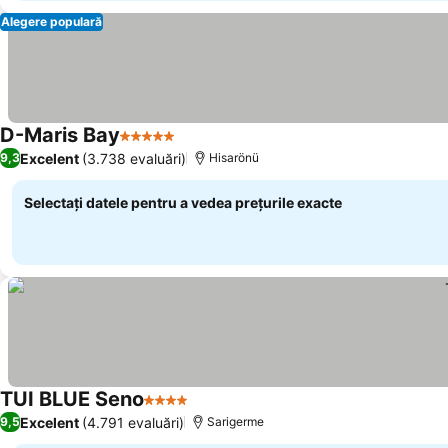
Alegere populară
D-Maris Bay
5 Stele
Vedeți prețurile
Excelent
(3.738 evaluări)
9,3
Hisarönü
Selectați datele pentru a vedea prețurile exacte
TUI BLUE Seno
4 Stele
Vedeți prețurile
Excelent
(4.791 evaluări)
9,5
Sarigerme