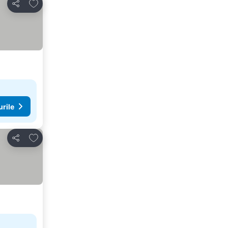
Adăugaţi la favorite
Distribuiți
urile
Adăugaţi la favorite
Distribuiți