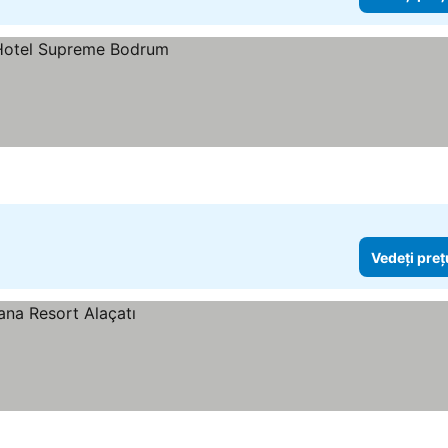
ile
Vedeți preț