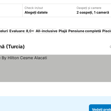
Check-in/out
Oaspeți și camere
Alegeți datele
2 oaspeți, 1 cameră
eluri
Evaluare: 8,0+
All-inclusive
Plajă
Pensiune completă
Pisc
nă (Turcia)
prețurile
Vedeți preț