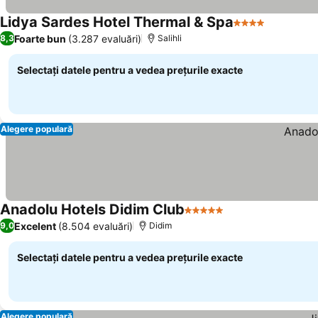
Lidya Sardes Hotel Thermal & Spa
4 Stele
Vedeți pr
Foarte bun
(3.287 evaluări)
8,3
Salihli
Selectați datele pentru a vedea prețurile exacte
Alegere populară
Anadolu Hotels Didim Club
5 Stele
Vedeți prețurile
Excelent
(8.504 evaluări)
9,0
Didim
Selectați datele pentru a vedea prețurile exacte
Alegere populară