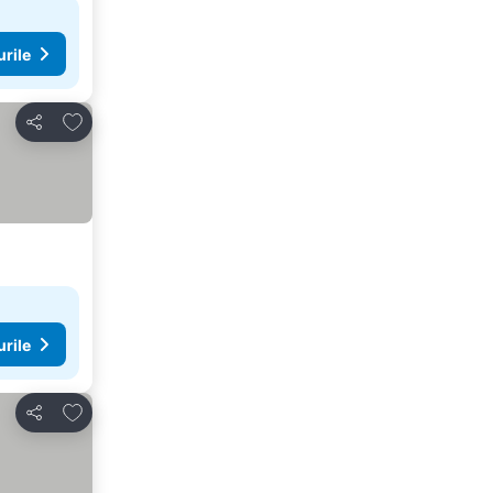
urile
Adăugaţi la favorite
Distribuiți
urile
Adăugaţi la favorite
Distribuiți