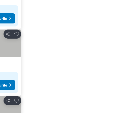
urile
Adăugaţi la favorite
Distribuiți
urile
Adăugaţi la favorite
Distribuiți