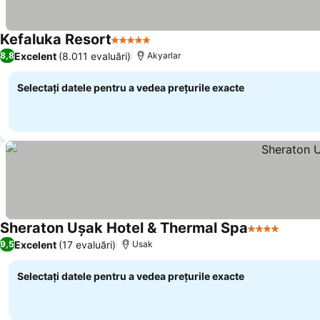
Kefaluka Resort
5 Stele
Vedeți prețurile
Excelent
(8.011 evaluări)
8,8
Akyarlar
Selectați datele pentru a vedea prețurile exacte
Sheraton Uşak Hotel & Thermal Spa
4 Stele
Vedeți 
Excelent
(17 evaluări)
9,5
Usak
Selectați datele pentru a vedea prețurile exacte