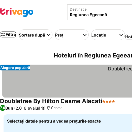
Destinație
Filtre
Sortare după
Preț
Locație
Hot
Hoteluri în Regiunea Egeea
Alegere populară
Doubletree By Hilton Cesme Alacati
4 Stele
Vedeți 
Bun
(2.018 evaluări)
7,9
Cesme
Selectați datele pentru a vedea prețurile exacte