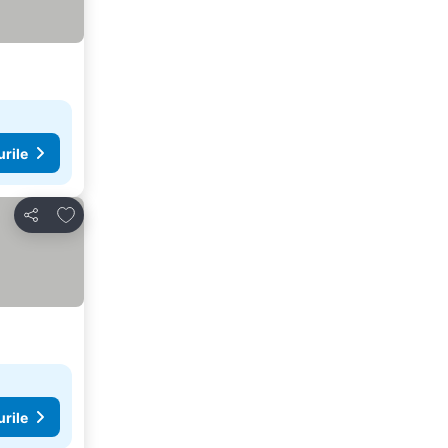
urile
Adăugaţi la favorite
Distribuiți
urile