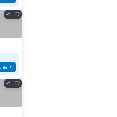
Adăugaţi la favorite
Distribuiți
urile
Adăugaţi la favorite
Distribuiți