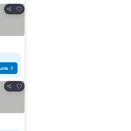
Adăugaţi la favorite
Distribuiți
urile
Adăugaţi la favorite
Distribuiți