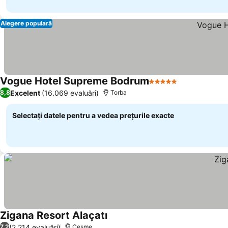
Alegere populară
Vogue Hotel Supreme Bodrum
5 Stele
Vedeți prețur
Excelent
(16.069 evaluări)
8,8
Torba
Selectați datele pentru a vedea prețurile exacte
Zigana Resort Alaçatı
Vedeți prețurile
(2.214 evaluări)
7,2
Cesme