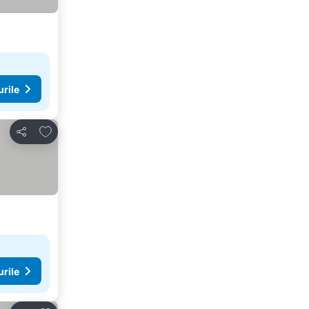
urile
Adăugaţi la favorite
Distribuiți
urile