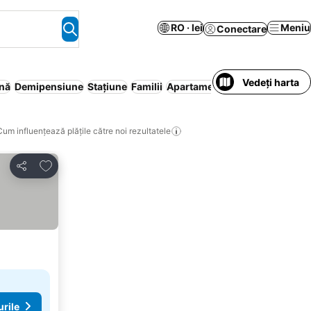
RO · lei
Meniu
Conectare
Vedeți harta
ină
Demipensiune
Stațiune
Familii
Apartament în regim hotelier
Cum influențează plățile către noi rezultatele
Adăugaţi la favorite
Distribuiți
urile