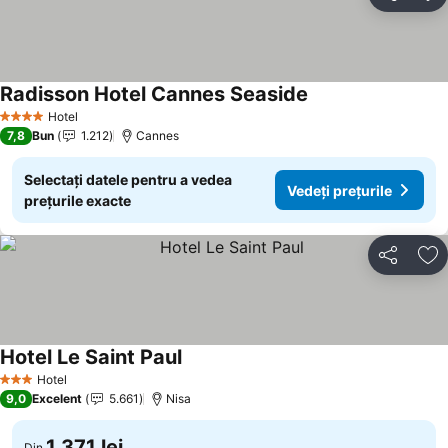
Distribuiți
Ad
Radisson Hotel Cannes Seaside
Vedeți prețurile
Hotel
4 Stele
7,8
Bun
1.212
Cannes
Selectați datele pentru a vedea
Vedeți prețurile
prețurile exacte
Distribuiți
Ad
Hotel Le Saint Paul
Vedeți prețurile
Hotel
3 Stele
9,0
Excelent
5.661
Nisa
1.371 lei
Din