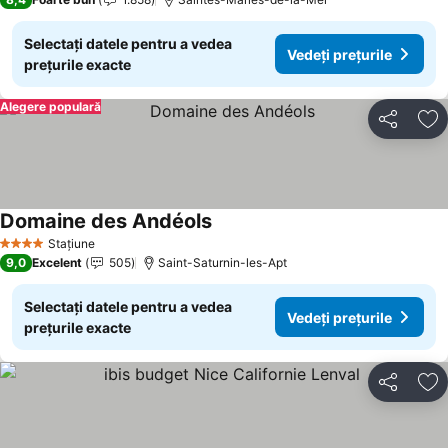
Selectați datele pentru a vedea
Vedeți prețurile
prețurile exacte
Alegere populară
Distribuiți
Ad
Domaine des Andéols
Vedeți prețurile
Stațiune
4 Stele
9,0
Excelent
505
Saint-Saturnin-les-Apt
Selectați datele pentru a vedea
Vedeți prețurile
prețurile exacte
Distribuiți
Ad