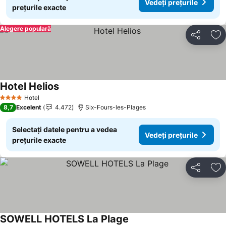
Vedeți prețurile
prețurile exacte
Alegere populară
Distribuiți
Ad
Hotel Helios
Vedeți prețurile
Hotel
4 Stele
8,7
Excelent
4.472
Six-Fours-les-Plages
Selectați datele pentru a vedea
Vedeți prețurile
prețurile exacte
Distribuiți
Ad
SOWELL HOTELS La Plage
Vedeți prețurile