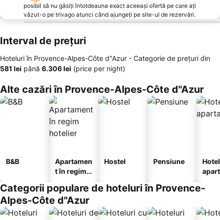
posibil să nu găsiți întotdeauna exact aceeași ofertă pe care ați
văzut-o pe trivago atunci când ajungeți pe site-ul de rezervări.
Interval de prețuri
Hoteluri în Provence-Alpes-Côte d"Azur -
Categorie de preţuri
din
‎581 lei
până
‎6.306 lei
(price per night)
Alte cazări în Provence-Alpes-Côte d"Azur
B&B
Apartamen
Hostel
Pensiune
Hotel
t în regim
apar
hotelier
te
Categorii populare de hoteluri în Provence-
Alpes-Côte d"Azur