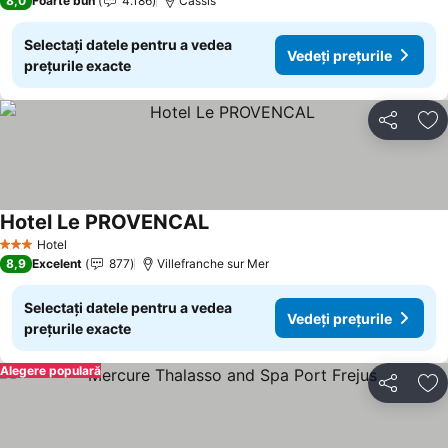
8,0
Foarte bun
4.186
Cassis
Selectați datele pentru a vedea
Vedeți prețurile
prețurile exacte
Distribuiți
Ad
Hotel Le PROVENCAL
Vedeți prețurile
Hotel
3 Stele
8,9
Excelent
877
Villefranche sur Mer
Selectați datele pentru a vedea
Vedeți prețurile
prețurile exacte
Alegere populară
Distribuiți
Ad