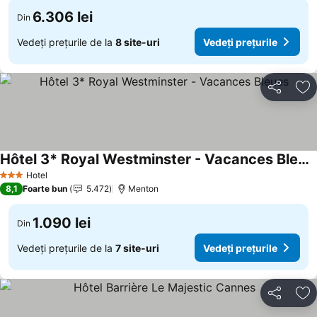
6.306 lei
Din
Vedeți prețurile de la
8 site-uri
Vedeți prețurile
Distribuiți
Ad
Hôtel 3* Royal Westminster - Vacances Bleues
Vedeți prețurile
Hotel
3 Stele
8,1
Foarte bun
5.472
Menton
1.090 lei
Din
Vedeți prețurile de la
7 site-uri
Vedeți prețurile
Distribuiți
Ad