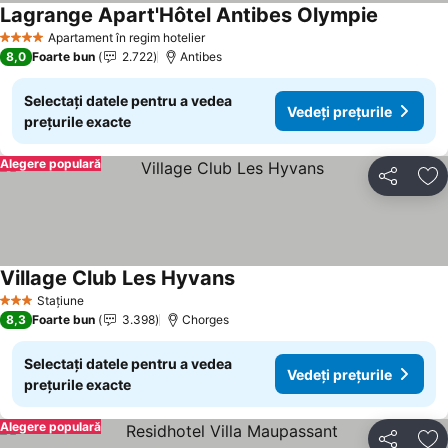
Lagrange Apart'Hôtel Antibes Olympie
Vedeți pr
Apartament în regim hotelier
4 Stele
8,0
Foarte bun
2.722
Antibes
Selectați datele pentru a vedea
Vedeți prețurile
prețurile exacte
Alegere populară
Distribuiți
Ad
Village Club Les Hyvans
Vedeți prețurile
Stațiune
3 Stele
8,3
Foarte bun
3.398
Chorges
Selectați datele pentru a vedea
Vedeți prețurile
prețurile exacte
Alegere populară