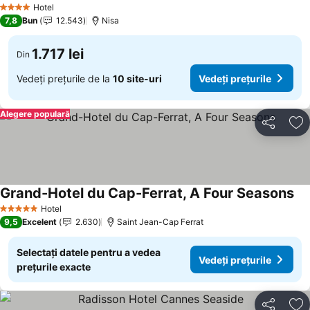
Hotel
4 Stele
7,8
Bun
12.543
Nisa
1.717 lei
Din
Vedeți prețurile de la
10 site-uri
Vedeți prețurile
Alegere populară
Distribuiți
Ad
Grand-Hotel du Cap-Ferrat, A Four Seasons
Ved
Hotel
5 Stele
9,5
Excelent
2.630
Saint Jean-Cap Ferrat
Selectați datele pentru a vedea
Vedeți prețurile
prețurile exacte