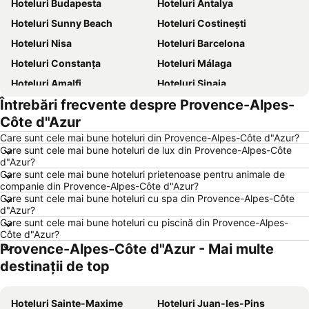
Hoteluri Budapesta
Hoteluri Antalya
Hoteluri Sunny Beach
Hoteluri Costinești
Hoteluri Nisa
Hoteluri Barcelona
Hoteluri Constanța
Hoteluri Málaga
Hoteluri Amalfi
Hoteluri Sinaia
Întrebări frecvente despre Provence-Alpes-
Hoteluri Bari
Hoteluri Eforie Sud
Côte d"Azur
Hoteluri Berlin
Hoteluri Benidorm
Care sunt cele mai bune hoteluri din Provence-Alpes-Côte d"Azur?
Hoteluri Milano
Hoteluri Durrës
Care sunt cele mai bune hoteluri de lux din Provence-Alpes-Côte
d"Azur?
Hoteluri Genova
Hoteluri Neptun
Care sunt cele mai bune hoteluri prietenoase pentru animale de
Hoteluri București
Hoteluri Litoral Bulgaria
companie din Provence-Alpes-Côte d"Azur?
Care sunt cele mai bune hoteluri cu spa din Provence-Alpes-Côte
Hoteluri Jurmala
Hoteluri Turcia
d"Azur?
Care sunt cele mai bune hoteluri cu piscină din Provence-Alpes-
Hoteluri Sithonia
Hoteluri Italia
Côte d"Azur?
Hoteluri Croaţia
Hoteluri Jud. Brăila
Provence-Alpes-Côte d"Azur - Mai multe
Hoteluri Coasta croată
Hoteluri Austria
destinații de top
Hoteluri Maldive
Hoteluri Phu Quoc
Hoteluri Bulgaria
Hoteluri Sainte-Maxime
Hoteluri România
Hoteluri Juan-les-Pins