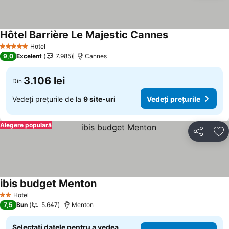
Hôtel Barrière Le Majestic Cannes
Vedeți prețurile
Hotel
5 Stele
9,0
Excelent
7.985
Cannes
3.106 lei
Din
Vedeți prețurile de la
9 site-uri
Vedeți prețurile
Alegere populară
Distribuiți
Ad
ibis budget Menton
Vedeți prețurile
Hotel
2 Stele
7,5
Bun
5.647
Menton
Selectați datele pentru a vedea