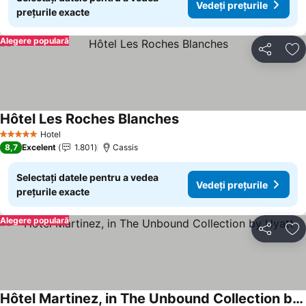
Vedeți prețurile
prețurile exacte
Alegere populară
Distribuiți
Ad
Hôtel Les Roches Blanches
Vedeți prețurile
Hotel
5 Stele
8,7
Excelent
1.801
Cassis
Selectați datele pentru a vedea
Vedeți prețurile
prețurile exacte
Alegere populară
Distribuiți
Ad
Hôtel Martinez, in The Unbound Collection by Hyatt