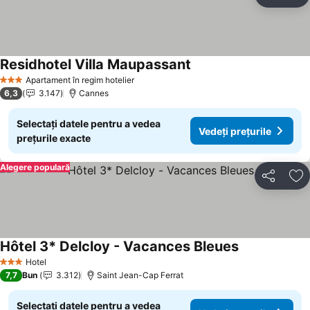
Distribuiți
Ad
Residhotel Villa Maupassant
Vedeți prețurile
Apartament în regim hotelier
3 Stele
6,3
3.147
Cannes
Selectați datele pentru a vedea
Vedeți prețurile
prețurile exacte
Alegere populară
Distribuiți
Ad
Hôtel 3* Delcloy - Vacances Bleues
Vedeți prețuri
Hotel
3 Stele
7,7
Bun
3.312
Saint Jean-Cap Ferrat
Selectați datele pentru a vedea