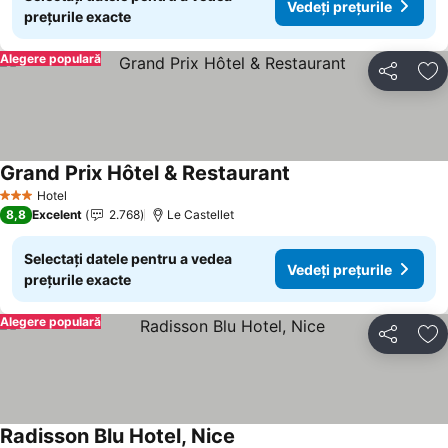
Vedeți prețurile
prețurile exacte
Alegere populară
Distribuiți
Ad
Grand Prix Hôtel & Restaurant
Vedeți prețurile
Hotel
3 Stele
8,8
Excelent
2.768
Le Castellet
Selectați datele pentru a vedea
Vedeți prețurile
prețurile exacte
Alegere populară
Distribuiți
Ad
Radisson Blu Hotel, Nice
Vedeți prețurile