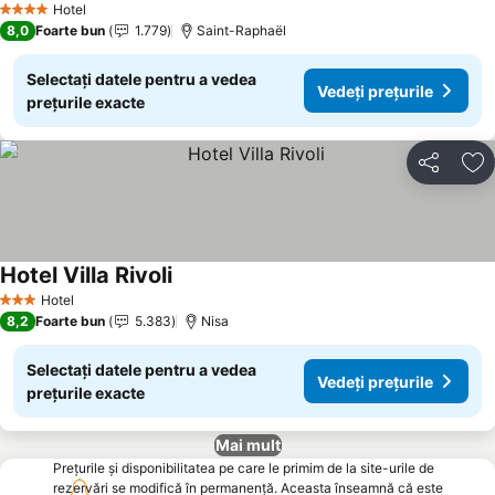
Hotel
4 Stele
8,0
Foarte bun
1.779
Saint-Raphaël
Selectați datele pentru a vedea
Vedeți prețurile
prețurile exacte
Distribuiți
Ad
Hotel Villa Rivoli
Vedeți prețurile
Hotel
3 Stele
8,2
Foarte bun
5.383
Nisa
Selectați datele pentru a vedea
Vedeți prețurile
prețurile exacte
Mai mult
Prețurile și disponibilitatea pe care le primim de la site-urile de
rezervări se modifică în permanență. Aceasta înseamnă că este