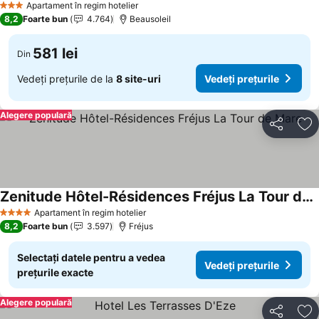
Vedeți prețurile
Apartament în regim hotelier
3 Stele
8,2
Foarte bun
4.764
Beausoleil
581 lei
Din
Vedeți prețurile de la
8 site-uri
Vedeți prețurile
Alegere populară
Distribuiți
Ad
Zenitude Hôtel-Résidences Fréjus La Tour de Mare
Vedeți prețurile
Apartament în regim hotelier
4 Stele
8,2
Foarte bun
3.597
Fréjus
Selectați datele pentru a vedea
Vedeți prețurile
prețurile exacte
Alegere populară
Distribuiți
Ad