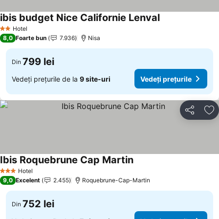
ibis budget Nice Californie Lenval
Vedeți prețurile
Hotel
2 Stele
8,0
Foarte bun
7.936
Nisa
799 lei
Din
Vedeți prețurile de la
9 site-uri
Vedeți prețurile
Distribuiți
Ad
Ibis Roquebrune Cap Martin
Vedeți prețurile
Hotel
3 Stele
9,0
Excelent
2.455
Roquebrune-Cap-Martin
752 lei
Din