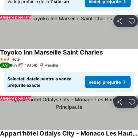
Vedeți prețurile de la
7 site-uri
Vedeți prețurile
Alegere populară
Distribuiți
Ad
Toyoko Inn Marseille Saint Charles
Vedeți prețuril
Hotel
3 Stele
7,9
Bun
19.138
Marsilia
Selectați datele pentru a vedea
Vedeți prețurile
prețurile exacte
Alegere populară
Distribuiți
Ad
Appart'hôtel Odalys City - Monaco Les Hauts de la Principauté