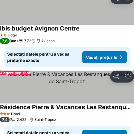
Distribuiți
Ad
ibis budget Avignon Centre
Vedeți prețurile
Hotel
2 Stele
7,8
Bun
7.722
Avignon
Selectați datele pentru a vedea
Vedeți prețurile
prețurile exacte
Alegere populară
Distribuiți
Ad
Résidence Pierre & Vacances Les Restanques du Golfe de Saint-Tropez
Vedeți prețurile
Hotel
3 Stele
7,4
2.422
Saint-Tropez
Selectați datele pentru a vedea