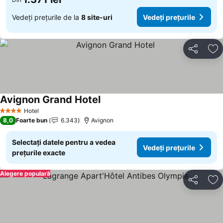
Vedeți prețurile de la
8 site-uri
Vedeți prețurile
Distribuiți
Ad
Avignon Grand Hotel
Vedeți prețurile
Hotel
4 Stele
8,0
Foarte bun
6.343
Avignon
Selectați datele pentru a vedea
Vedeți prețurile
prețurile exacte
Alegere populară
Distribuiți
Ad