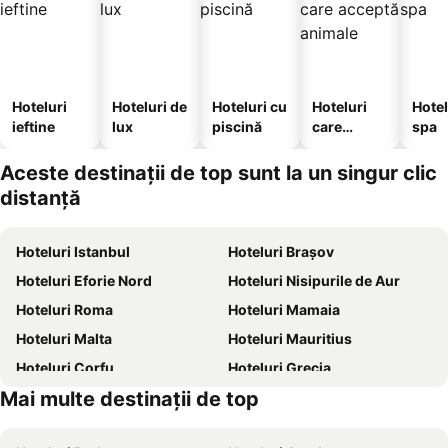
Hoteluri
Hoteluri de
Hoteluri cu
Hoteluri
Hotel
ieftine
lux
piscină
care
spa
acceptă
animale
Aceste destinații de top sunt la un singur clic
distanță
Hoteluri Istanbul
Hoteluri Brașov
Hoteluri Eforie Nord
Hoteluri Nisipurile de Aur
Hoteluri Roma
Hoteluri Mamaia
Hoteluri Malta
Hoteluri Mauritius
Hoteluri Corfu
Hoteluri Grecia
Mai multe destinații de top
Hoteluri Thassos
Hoteluri Chalkidiki