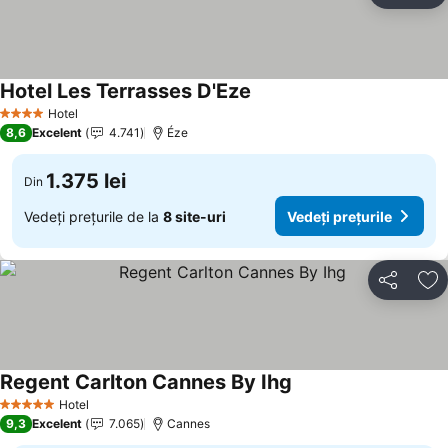
Hotel Les Terrasses D'Eze
Vedeți prețurile
Hotel
4 Stele
8,6
Excelent
4.741
Éze
1.375 lei
Din
Vedeți prețurile de la
8 site-uri
Vedeți prețurile
Distribuiți
Ad
Regent Carlton Cannes By Ihg
Vedeți prețurile
Hotel
5 Stele
9,3
Excelent
7.065
Cannes