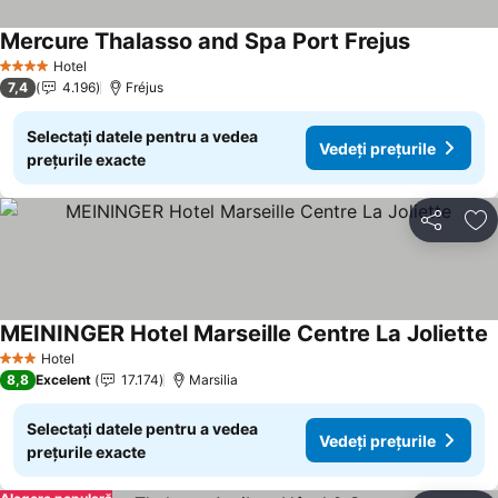
Mercure Thalasso and Spa Port Frejus
Vedeți preț
Hotel
4 Stele
7,4
4.196
Fréjus
Selectați datele pentru a vedea
Vedeți prețurile
prețurile exacte
Distribuiți
Ad
MEININGER Hotel Marseille Centre La Joliette
V
Hotel
3 Stele
8,8
Excelent
17.174
Marsilia
Selectați datele pentru a vedea
Vedeți prețurile
prețurile exacte