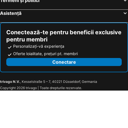
Termeni și politici
Hoteluri Le Cannet
Hoteluri La Colle-sur-Loup
Hoteluri Vence
Hoteluri Briançon
Asistență
Hoteluri Brignoles
Hoteluri Vitrolles
Hoteluri Carros
Hoteluri Grasse
Conectează-te pentru beneficii exclusive
pentru membri
Personalizați-vă experiența
Oferte loialitate, prețuri pt. membri
Conectare
trivago N.V.
, Kesselstraße 5 – 7, 40221 Düsseldorf, Germania
Copyright 2026 trivago | Toate drepturile rezervate.