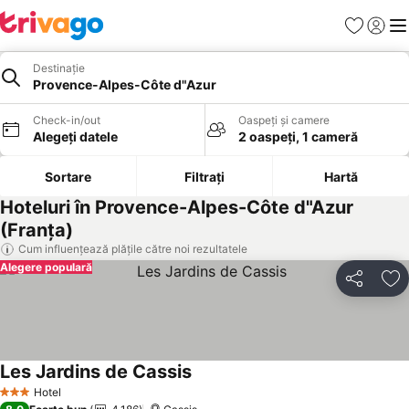
Favorite
Conect
Men
Destinație
Provence-Alpes-Côte d"Azur
Check-in/out
Oaspeți și camere
Alegeți datele
2 oaspeți, 1 cameră
Sortare
Filtrați
Hartă
Hoteluri în Provence-Alpes-Côte d"Azur
(Franţa)
Cum influențează plățile către noi rezultatele
Alegere populară
Distribuiți
Ad
Les Jardins de Cassis
Vedeți prețurile
Hotel
3 Stele