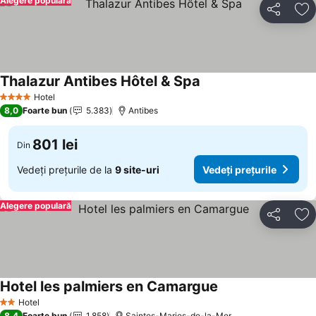
Alegere populară
Distribuiți
Ad
Thalazur Antibes Hôtel & Spa
Vedeți prețurile
Hotel
4 Stele
8,0
Foarte bun
5.383
Antibes
801 lei
Din
Vedeți prețurile de la
9 site-uri
Vedeți prețurile
Alegere populară
Distribuiți
Ad
Hotel les palmiers en Camargue
Vedeți prețurile
Hotel
2 Stele
8,4
Foarte bun
1.858
Saintes-Maries-de-la-Mer