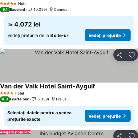
Vedeți prețurile
Hotel
5 Stele
9,1
Excelent
10.029
Cannes
4.072 lei
Din
Vedeți prețurile de la
8 site-uri
Vedeți prețurile
Distribuiți
Ad
Van der Valk Hotel Saint-Aygulf
Vedeți prețurile
Hotel
4 Stele
8,3
Foarte bun
5.039
Fréjus
Selectați datele pentru a vedea
Vedeți prețurile
prețurile exacte
Alegere populară