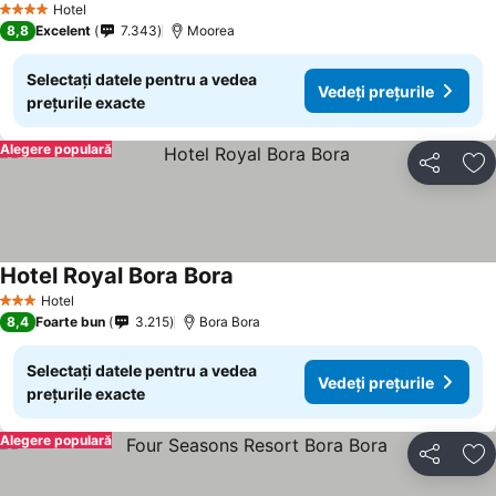
Hotel
4 Stele
8,8
Excelent
7.343
Moorea
Selectați datele pentru a vedea
Vedeți prețurile
prețurile exacte
Alegere populară
Distribuiți
Ad
Hotel Royal Bora Bora
Vedeți prețurile
Hotel
3 Stele
8,4
Foarte bun
3.215
Bora Bora
Selectați datele pentru a vedea
Vedeți prețurile
prețurile exacte
Alegere populară
Distribuiți
Ad