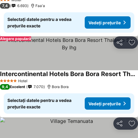
3 Stele
7,4
6.693
Faa'a
Selectați datele pentru a vedea
Vedeți prețurile
prețurile exacte
Alegere populară
Distribuiți
Ad
Intercontinental Hotels Bora Bora Resort Thalasso Spa By Ihg
Vedeți prețurile
Hotel
5 Stele
9,4
Excelent
7.070
Bora Bora
Selectați datele pentru a vedea
Vedeți prețurile
prețurile exacte
Distribuiți
Ad