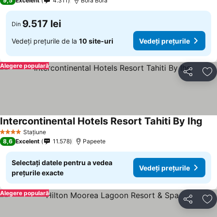
9,5
Excelent
4.311
Bora Bora
9.517 lei
Din
Vedeți prețurile de la
10 site-uri
Vedeți prețurile
Alegere populară
Distribuiți
Ad
Intercontinental Hotels Resort Tahiti By Ihg
Vede
Stațiune
4 Stele
8,6
Excelent
11.578
Papeete
Selectați datele pentru a vedea
Vedeți prețurile
prețurile exacte
Alegere populară
Distribuiți
Ad