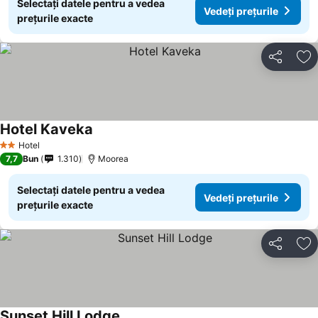
Selectați datele pentru a vedea
Vedeți prețurile
prețurile exacte
Distribuiți
Ad
Hotel Kaveka
Vedeți prețurile
Hotel
2 Stele
7,7
Bun
1.310
Moorea
Selectați datele pentru a vedea
Vedeți prețurile
prețurile exacte
Distribuiți
Ad
Sunset Hill Lodge