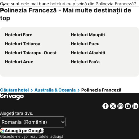
Care sunt cele mai bune hoteluri cu piscină din Polinezia Franceză?
Hoteluri București
Hoteluri Chalkidiki
Polinezia Franceză - Mai multe destinații de
Hoteluri Jurmala
Hoteluri Turcia
top
Hoteluri Sithonia
Hoteluri Italia
Hoteluri Croaţia
Hoteluri Jud. Brăila
Hoteluri Fare
Hoteluri Maupiti
Hoteluri Coasta croată
Hoteluri Austria
Hoteluri Tetiaroa
Hoteluri Pueu
Hoteluri Maldive
Hoteluri Phu Quoc
Hoteluri Taiarapu-Ouest
Hoteluri Afaahiti
Hoteluri Bulgaria
Hoteluri România
Hoteluri Arue
Hoteluri Faa'a
Hoteluri Spania
Hoteluri Cipru
Hoteluri Mallorca
Hoteluri Jud. Cluj
Hoteluri Albania
Hoteluri Monaco
Căutare hotel
Australia & Oceania
Polinezia Franceză
Facebook
Twitter
Insta
Yo
Alegeţi ţara dvs.
Adaugă pe Google
Găsește-ne ușor rezultatele: adaugă