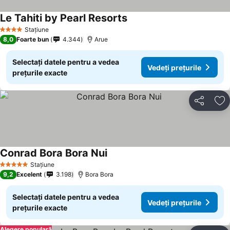
Le Tahiti by Pearl Resorts
Vedeți prețurile
Stațiune
4 Stele
8,0
Foarte bun
4.344
Arue
Selectați datele pentru a vedea
Vedeți prețurile
prețurile exacte
Distribuiți
Ad
Conrad Bora Bora Nui
Vedeți prețurile
Stațiune
5 Stele
9,2
Excelent
3.198
Bora Bora
Selectați datele pentru a vedea
Vedeți prețurile
prețurile exacte
Alegere populară