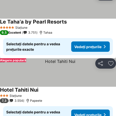
Le Taha'a by Pearl Resorts
Vedeți prețurile
Stațiune
5 Stele
9,5
Excelent
3.751
Tahaa
Selectați datele pentru a vedea
Vedeți prețurile
prețurile exacte
Alegere populară
Distribuiți
Ad
Hotel Tahiti Nui
Vedeți prețurile
Stațiune
3 Stele
7,3
3.554
Papeete
Selectați datele pentru a vedea
Vedeți prețurile