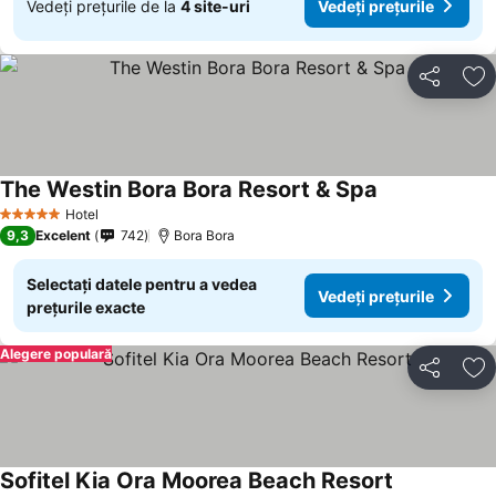
Vedeți prețurile de la
4 site-uri
Vedeți prețurile
Distribuiți
Ad
The Westin Bora Bora Resort & Spa
Vedeți prețuri
Hotel
5 Stele
9,3
Excelent
742
Bora Bora
Selectați datele pentru a vedea
Vedeți prețurile
prețurile exacte
Alegere populară
Distribuiți
Ad
Sofitel Kia Ora Moorea Beach Resort
Vedeți prețu