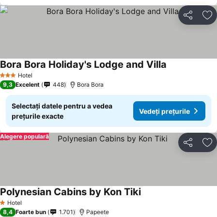
Distribuiți
Ad
Bora Bora Holiday's Lodge and Villa
Vedeți prețuri
Hotel
3 Stele
9,3
Excelent
448
Bora Bora
Selectați datele pentru a vedea
Vedeți prețurile
prețurile exacte
Alegere populară
Distribuiți
Ad
Polynesian Cabins by Kon Tiki
Vedeți prețurile
Hotel
1 Stele
8,4
Foarte bun
1.701
Papeete