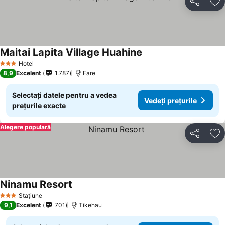
Distribuiți
Ad
Maitai Lapita Village Huahine
Vedeți prețurile
Hotel
3 Stele
8,9
Excelent
1.787
Fare
Selectați datele pentru a vedea
Vedeți prețurile
prețurile exacte
Alegere populară
Distribuiți
Ad
Ninamu Resort
Vedeți prețurile
Stațiune
3 Stele
9,1
Excelent
701
Tikehau