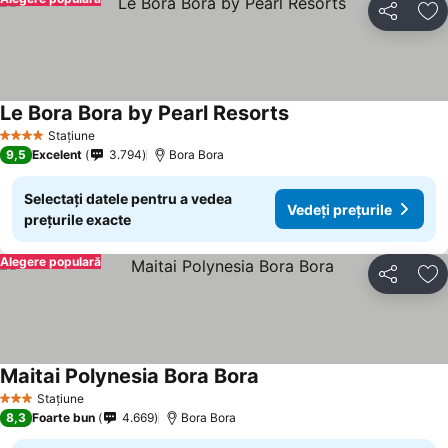
Distribuiți
Ad
Le Bora Bora by Pearl Resorts
Vedeți prețurile
Stațiune
4 Stele
9,5
Excelent
3.794
Bora Bora
Selectați datele pentru a vedea
Vedeți prețurile
prețurile exacte
Alegere populară
Distribuiți
Ad
Maitai Polynesia Bora Bora
Vedeți prețurile
Stațiune
3 Stele
8,3
Foarte bun
4.669
Bora Bora