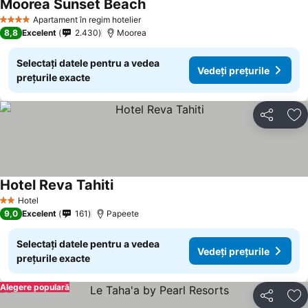
Moorea Sunset Beach
Vedeți prețurile
Apartament în regim hotelier
4 Stele
8,8
Excelent
2.430
Moorea
Selectați datele pentru a vedea
Vedeți prețurile
prețurile exacte
Distribuiți
Ad
Hotel Reva Tahiti
Vedeți prețurile
Hotel
2 Stele
9,0
Excelent
161
Papeete
Selectați datele pentru a vedea
Vedeți prețurile
prețurile exacte
Alegere populară
Distribuiți
Ad