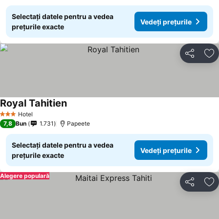
Selectați datele pentru a vedea
Vedeți prețurile
prețurile exacte
Distribuiți
Ad
Royal Tahitien
Vedeți prețurile
Hotel
3 Stele
7,8
Bun
1.731
Papeete
Selectați datele pentru a vedea
Vedeți prețurile
prețurile exacte
Alegere populară
Distribuiți
Ad