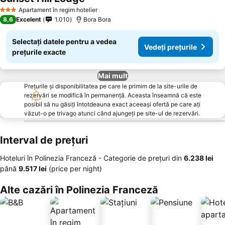
Vedeți prețurile
Apartament în regim hotelier
3 Stele
8,6
Excelent
1.010
Bora Bora
Selectați datele pentru a vedea
Vedeți prețurile
prețurile exacte
Mai mult
Prețurile și disponibilitatea pe care le primim de la site-urile de
rezervări se modifică în permanență. Aceasta înseamnă că este
posibil să nu găsiți întotdeauna exact aceeași ofertă pe care ați
văzut-o pe trivago atunci când ajungeți pe site-ul de rezervări.
Interval de prețuri
Hoteluri în Polinezia Franceză -
Categorie de preţuri
din
‎6.238 lei
până
‎9.517 lei
(price per night)
Alte cazări în Polinezia Franceză