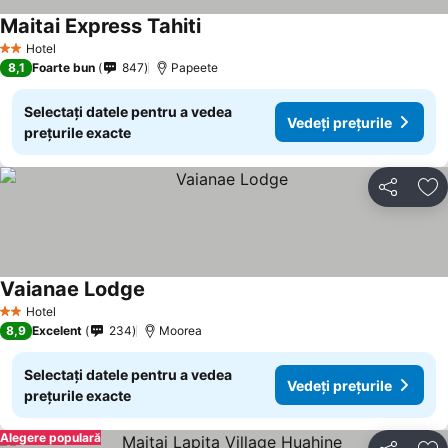
Maitai Express Tahiti
Vedeți prețurile
Hotel
2 Stele
8,1
Foarte bun
847
Papeete
Selectați datele pentru a vedea
Vedeți prețurile
prețurile exacte
Distribuiți
Ad
Vaianae Lodge
Vedeți prețurile
Hotel
2 Stele
8,9
Excelent
234
Moorea
Selectați datele pentru a vedea
Vedeți prețurile
prețurile exacte
Alegere populară