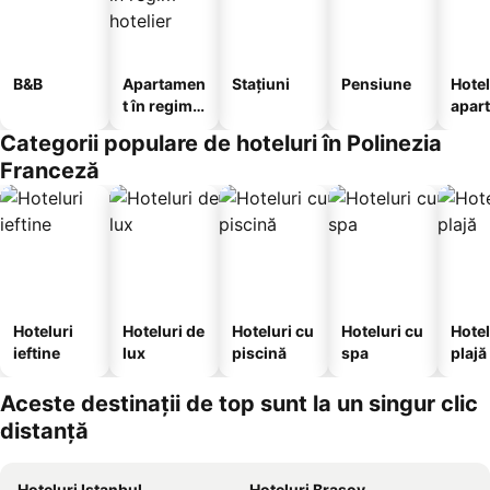
B&B
Apartamen
Stațiuni
Pensiune
Hotel
t în regim
apar
hotelier
te
Categorii populare de hoteluri în Polinezia
Franceză
Hoteluri
Hoteluri de
Hoteluri cu
Hoteluri cu
Hotel
ieftine
lux
piscină
spa
plajă
Aceste destinații de top sunt la un singur clic
distanță
Hoteluri Istanbul
Hoteluri Brașov