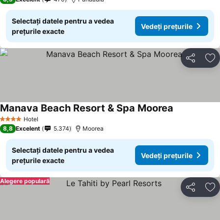
Selectați datele pentru a vedea
Vedeți prețurile
prețurile exacte
Distribuiți
Ad
Manava Beach Resort & Spa Moorea
Vedeți prețur
Hotel
4 Stele
8,8
Excelent
5.374
Moorea
Selectați datele pentru a vedea
Vedeți prețurile
prețurile exacte
Alegere populară
Distribuiți
Ad