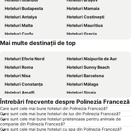
Hoteluri Budapesta
Hoteluri Mamaia
Hoteluri Antalya
Hoteluri Costinești
Hoteluri Malta
Hoteluri Mauritius
Hoteluri Corfu
Hoteluri Grecia
Mai multe destinații de top
Hoteluri Thassos
Hoteluri Litoral Bulgaria
Hoteluri Eforie Nord
Hoteluri Nisipurile de Aur
Hoteluri Roma
Hoteluri Sunny Beach
Hoteluri Nisa
Hoteluri Barcelona
Hoteluri Constanța
Hoteluri Málaga
Hoteluri Amalfi
Hoteluri Sinaia
Întrebări frecvente despre Polinezia Franceză
Hoteluri Bari
Hoteluri Eforie Sud
Care sunt cele mai bune hoteluri din Polinezia Franceză?
Hoteluri Berlin
Hoteluri Benidorm
Care sunt cele mai bune hoteluri de lux din Polinezia Franceză?
Hoteluri Milano
Hoteluri Durrës
Care sunt cele mai bune hoteluri prietenoase pentru animale de
companie din Polinezia Franceză?
Hoteluri Genova
Hoteluri Neptun
Care sunt cele mai bune hoteluri cu spa din Polinezia Franceză?