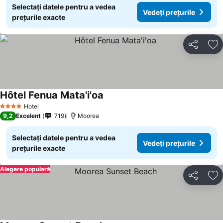
Selectați datele pentru a vedea
Vedeți prețurile
prețurile exacte
Distribuiți
Ad
Hôtel Fenua Mata'i'oa
Vedeți prețurile
Hotel
4 Stele
9,2
Excelent
719
Moorea
Selectați datele pentru a vedea
Vedeți prețurile
prețurile exacte
Alegere populară
Distribuiți
Ad