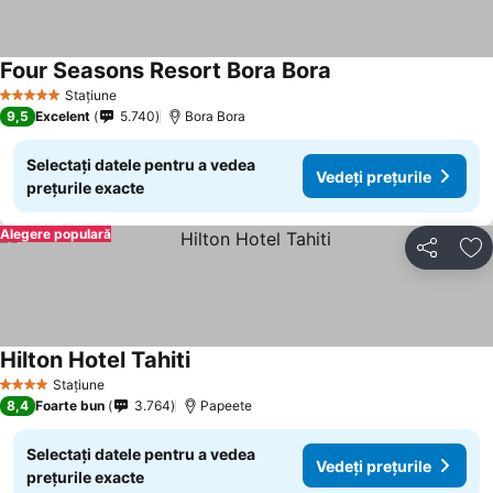
Four Seasons Resort Bora Bora
Vedeți prețurile
Stațiune
5 Stele
9,5
Excelent
5.740
Bora Bora
Selectați datele pentru a vedea
Vedeți prețurile
prețurile exacte
Alegere populară
Distribuiți
Ad
Hilton Hotel Tahiti
Vedeți prețurile
Stațiune
4 Stele
8,4
Foarte bun
3.764
Papeete
Selectați datele pentru a vedea
Vedeți prețurile
prețurile exacte