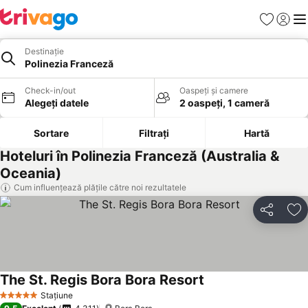
Favorite
Conect
Men
Destinație
Polinezia Franceză
Check-in/out
Oaspeți și camere
Alegeți datele
2 oaspeți, 1 cameră
Sortare
Filtrați
Hartă
Hoteluri în Polinezia Franceză (Australia &
Oceania)
Cum influențează plățile către noi rezultatele
Distribuiți
Ad
The St. Regis Bora Bora Resort
Vedeți prețurile
Stațiune
5 Stele