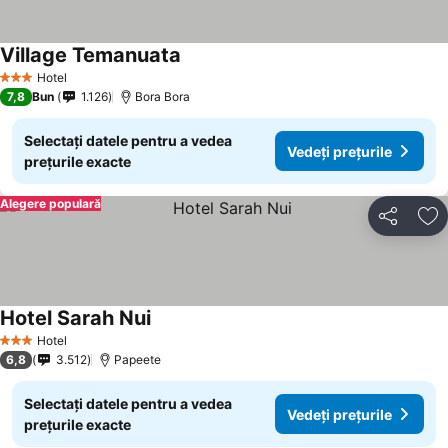
Village Temanuata
Vedeți prețurile
Hotel
3 Stele
7,8
Bun
1.126
Bora Bora
Selectați datele pentru a vedea
Vedeți prețurile
prețurile exacte
Alegere populară
Distribuiți
Ad
Hotel Sarah Nui
Vedeți prețurile
Hotel
3 Stele
6,8
3.512
Papeete
Selectați datele pentru a vedea
Vedeți prețurile
prețurile exacte