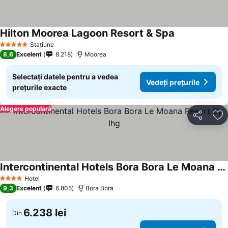
Hilton Moorea Lagoon Resort & Spa
Vedeți prețuri
Stațiune
5 Stele
8,6
Excelent
8.218
Moorea
Selectați datele pentru a vedea
Vedeți prețurile
prețurile exacte
Alegere populară
Distribuiți
Ad
Intercontinental Hotels Bora Bora Le Moana Resort By Ihg
Vedeți prețurile
Hotel
4 Stele
9,3
Excelent
6.805
Bora Bora
6.238 lei
Din