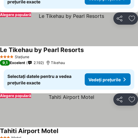
prețurile exacte
Alegere populară
Distribuiți
Ad
Le Tikehau by Pearl Resorts
Vedeți prețurile
Stațiune
4 Stele
9,1
Excelent
2.192
Tikehau
Selectați datele pentru a vedea
Vedeți prețurile
prețurile exacte
Alegere populară
Distribuiți
Ad
Tahiti Airport Motel
Vedeți prețurile
Motel