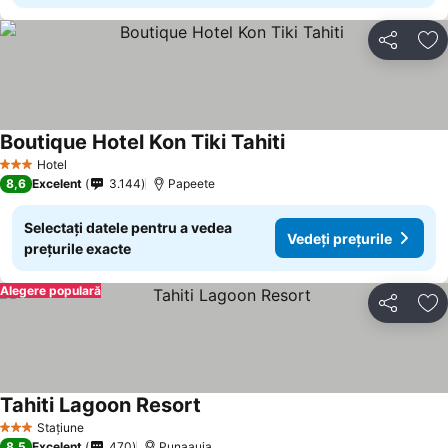
Distribuiți
Ad
Boutique Hotel Kon Tiki Tahiti
Vedeți prețurile
Hotel
3 Stele
8,6
Excelent
3.144
Papeete
Selectați datele pentru a vedea
Vedeți prețurile
prețurile exacte
Alegere populară
Distribuiți
Ad
Tahiti Lagoon Resort
Vedeți prețurile
Stațiune
3 Stele
8,5
Excelent
470
Punaauia