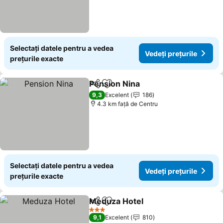
Selectați datele pentru a vedea
Vedeți prețurile
prețurile exacte
Pension Nina
Distribuiți
Adăugaţi la favorite
9,3
Excelent
186
4.3 km faţă de Centru
Selectați datele pentru a vedea
Vedeți prețurile
prețurile exacte
Meduza Hotel
Distribuiți
Adăugaţi la favorite
3 Stele
9,1
Excelent
810