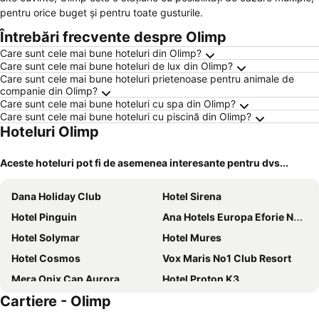
pentru orice buget și pentru toate gusturile.
Întrebări frecvente despre Olimp
Care sunt cele mai bune hoteluri din Olimp?
Care sunt cele mai bune hoteluri de lux din Olimp?
Care sunt cele mai bune hoteluri prietenoase pentru animale de
companie din Olimp?
Care sunt cele mai bune hoteluri cu spa din Olimp?
Care sunt cele mai bune hoteluri cu piscină din Olimp?
Hoteluri Olimp
Aceste hoteluri pot fi de asemenea interesante pentru dvs...
Dana Holiday Club
Hotel Sirena
Hotel Pinguin
Ana Hotels Europa Eforie Nord
Hotel Solymar
Hotel Mures
Hotel Cosmos
Vox Maris No1 Club Resort
Mera Onix Cap Aurora
Hotel Proton K3
Cartiere - Olimp
Hotel Dana Resort
Oltenia