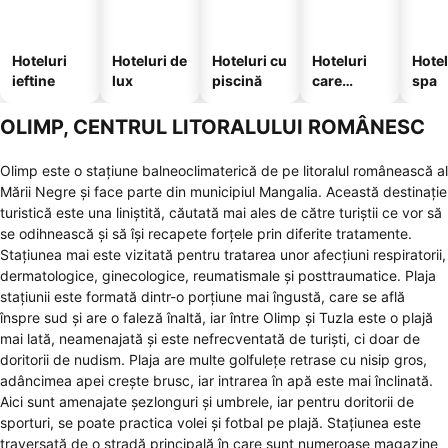
Hoteluri
Hoteluri de
Hoteluri cu
Hoteluri
Hotel
ieftine
lux
piscină
care
spa
acceptă
animale
OLIMP, CENTRUL LITORALULUI ROMÂNESC
Olimp este o stațiune balneoclimaterică de pe litoralul românească al
Mării Negre și face parte din municipiul Mangalia. Această destinație
turistică este una liniștită, căutată mai ales de către turiștii ce vor să
se odihnească și să își recapete forțele prin diferite tratamente.
Stațiunea mai este vizitată pentru tratarea unor afecțiuni respiratorii,
dermatologice, ginecologice, reumatismale și posttraumatice. Plaja
stațiunii este formată dintr-o porțiune mai îngustă, care se află
înspre sud și are o faleză înaltă, iar între Olimp și Tuzla este o
plajă
mai lată, neamenajată și este nefrecventată de turiști, ci doar de
doritorii de nudism. Plaja are multe golfulețe retrase cu nisip gros,
adâncimea apei crește brusc, iar intrarea în apă este mai înclinată.
Aici sunt amenajate șezlonguri și umbrele, iar pentru doritorii de
sporturi, se poate practica volei și fotbal pe plajă. Stațiunea este
traversată de o stradă principală în care sunt numeroase magazine