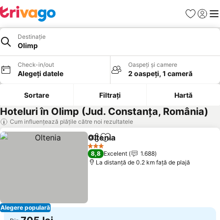
Favorite
Conect
Men
Destinație
Olimp
Check-in/out
Oaspeți și camere
Alegeți datele
2 oaspeți, 1 cameră
Sortare
Filtrați
Hartă
Hoteluri în Olimp (Jud. Constanţa, România)
Cum influențează plățile către noi rezultatele
Oltenia
Distribuiți
Adăugaţi la favorite
3 Stele
8,8
Excelent
1.688
La distanță de 0.2 km față de plajă
Alegere populară