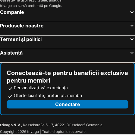
Găsește-ne ușor rezultatele: adaugă
Ovicris
Hotel Topaz
trivago ca sursă preferată pe Google.
Năvodari, Jud. Constanţa Hoteluri
Mangalia, Jud. Constanţa Hoteluri
Companie
București, Jud. Ilfov Hoteluri
Brașov, Jud. Brașov Hoteluri
Produsele noastre
Sinaia, Jud. Prahova Hoteluri
Sibiu, Jud. Sibiu Hoteluri
Băile Herculane, Jud. Caraș-Severin Hoteluri
Termeni și politici
Asistență
Conectează-te pentru beneficii exclusive
pentru membri
Personalizați-vă experiența
Oferte loialitate, prețuri pt. membri
Conectare
trivago N.V.
, Kesselstraße 5 – 7, 40221 Düsseldorf, Germania
Copyright 2026 trivago | Toate drepturile rezervate.