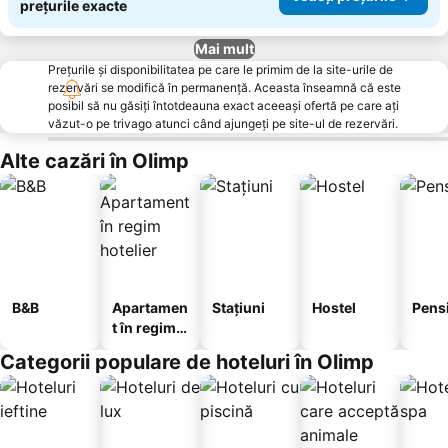
prețurile exacte
Mai mult
Prețurile și disponibilitatea pe care le primim de la site-urile de
rezervări se modifică în permanență. Aceasta înseamnă că este
posibil să nu găsiți întotdeauna exact aceeași ofertă pe care ați
văzut-o pe trivago atunci când ajungeți pe site-ul de rezervări.
Alte cazări în Olimp
B&B
Apartamen
Stațiuni
Hostel
Pens
t în regim
hotelier
Categorii populare de hoteluri în Olimp