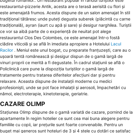
bugetul românilor.. Un restaurant popular în rândul turiștilor este
restaurantul-pizzerie Antik, acesta are o terasă aerisită cu flori și
este amenajată frumos. Acesta dispune de un salon amenajat în stil
tradițional tătăresc unde puteți degusta suberek (plăcintă cu carne
tradițională), ayran (iaurt cu apă și sare) și desigur narghilea. Turiștii
ce vor sa aibă parte de o experiență de neuitat pot alege
restaurantul Clos Des Colombes, ce este amenajat într-o fostă
clădire viticolă și se află în imediata apropiere a Hotelului
Lacul
Racilor
. Meniul este unul bogat, cu preparate franțuzești, care au o
ușoară tentă românească și desigur dispun de o gamă largă de
vinuri proprii ce merită a fi degustate. În cadrul stațiunii se află o
Policlinică care pune la dispoziția turiștilor o gamă largă de
tratamente pentru tratarea diferitelor afecțiuni dar și pentru
relaxare. Aceasta dispune de instalații moderne cu medici
profesioniști, unde se pot face inhalații și aerosoli, împachetări cu
nămol, electroterapie, kinetoterapie, geriatrie.
CAZARE OLIMP
Stațiunea Olimp dispune de o gamă variată de cazare, pornind de la
apartamente în regim hotelier ce sunt cea mai buna alegere pentru
familiile cu copii, iar prețurile sunt foarte convenabile. Pentru un
buget mai generos sunt hoteluri de 3 și 4 stele cu dotări ce satisfac