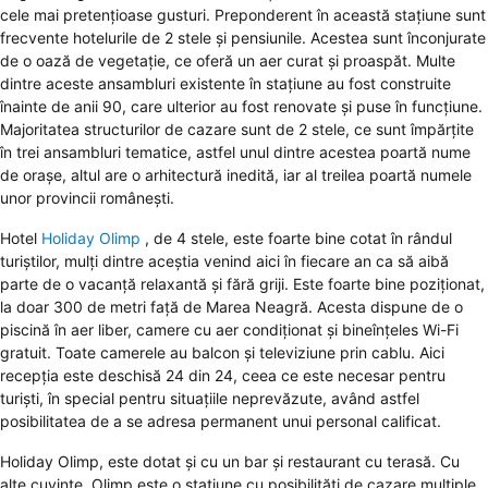
cele mai pretențioase gusturi. Preponderent în această stațiune sunt
frecvente hotelurile de 2 stele și pensiunile. Acestea sunt înconjurate
de o oază de vegetație, ce oferă un aer curat și proaspăt. Multe
dintre aceste ansambluri existente în stațiune au fost construite
înainte de anii 90, care ulterior au fost renovate și puse în funcțiune.
Majoritatea structurilor de cazare sunt de 2 stele, ce sunt împărțite
în trei ansambluri tematice, astfel unul dintre acestea poartă nume
de orașe, altul are o arhitectură inedită, iar al treilea poartă numele
unor provincii românești.
Hotel
Holiday Olimp
, de 4 stele, este foarte bine cotat în rândul
turiștilor, mulți dintre aceștia venind aici în fiecare an ca să aibă
parte de o vacanță relaxantă și fără griji. Este foarte bine poziționat,
la doar 300 de metri față de Marea Neagră. Acesta dispune de o
piscină în aer liber, camere cu aer condiționat și bineînțeles Wi-Fi
gratuit. Toate camerele au balcon și televiziune prin cablu. Aici
recepția este deschisă 24 din 24, ceea ce este necesar pentru
turiști, în special pentru situațiile neprevăzute, având astfel
posibilitatea de a se adresa permanent unui personal calificat.
Holiday Olimp, este dotat și cu un bar și restaurant cu terasă. Cu
alte cuvinte, Olimp este o stațiune cu posibilități de cazare multiple,