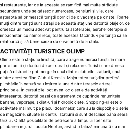
și restaurante, iar de la aceasta se ramifică mai multe străduțe
secundare unde se găsesc numeroase, pensiuni și vile, care
așteaptă să primească turiștii dornici de o vacanță pe cinste. Foarte
mulți dintre turiști sunt atrași de această stațiune datorită plajelor, ce
creează un mediu adecvat pentru talasoterapie, aerohelioterapie și
împachetări cu nămol rece, toate acestea făcându-i pe turiști să se
reîntoarcă și să beneficieze de o vacanță de 5 stele.
ACTIVITĂŢI TURISTICE OLIMP
Olimp este o stațiune liniștită, care atrage numeroși turiști, în mare
parte familii și doritori de aer curat și relaxare. Turiștii care doresc
puțină distracție pot merge în unul dintre cluburile stațiunii, unul
dintre acestea fiind Clubul Kremlin. Majoritatea turiștilor preferă
plimbările în natură sau ieșirea la una dintre terasele arterei
principale. În cursul zilei pot avea loc o serie de activități
interesante, datorită bazei de agrement ce cuprinde renumitele
banane, vaporașe, skijet-uri și hidrobiciclete. Shopping-ul este o
activitate mai mult pe placul doamnelor, care au la dispoziție o serie
de magazine, situate în centrul stațiunii și sunt deschise până seara
târziu . O altă posibilitate de petrecere a timpului liber este
plimbarea în jurul Lacului Neptun, având o faleză minunată cu mai