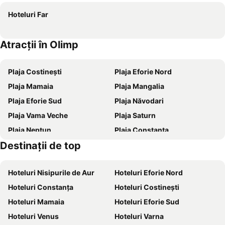
Hotel Gloria
Hotel Callatis
Hoteluri Far
Vila Brancoveanu
Hotel Valul Magic
Tiberius Residence
Hotel Siret Saturn
Atracții în Olimp
Hotel 2D Resort and Spa
HOTEL TISMANA
Ammon
Hotel Turquoise
Plaja Costinești
Plaja Eforie Nord
Hotel Cometa
Hotel Terra
Plaja Mamaia
Plaja Mangalia
Safir Blue Resort
Hotel Allegro
Plaja Eforie Sud
Plaja Năvodari
Pension Iory`s
Hotel Decebal Eforie Nord
Plaja Vama Veche
Plaja Saturn
Grand Hotel Caraiman
Mera Brise
Plaja Neptun
Plaja Constanța
Hotel Saturn
Hotel Corsa
Destinaţii de top
Gara Constanța
Plaja Venus
Hotel Sanda
Hotel Opal
Portul Tomis
Epava
Cupidon
Hotel Favorit
Hoteluri Nisipurile de Aur
Hoteluri Eforie Nord
Plaja Olimp
Casa de Cultură
Hotel Ancora
Hotel Corina
Hoteluri Constanța
Hoteluri Costinești
Delfinariu Constanța
Centru
Paradox
Hotel Recif
Hoteluri Mamaia
Hoteluri Eforie Sud
Lacul Techirghiol
Obelisc Costinești
Hotel Nalba Jupiter
Complex Tropical
Hoteluri Venus
Hoteluri Varna
Plaja Jupiter
Herghelia Mangalia
New Belvedere
Apollo Neptun