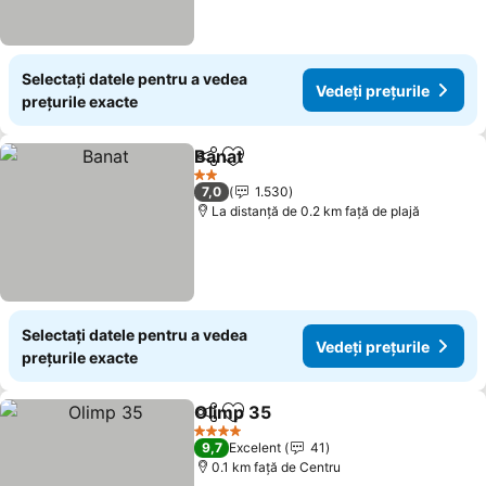
Selectați datele pentru a vedea
Vedeți prețurile
prețurile exacte
Banat
Distribuiți
Adăugaţi la favorite
2 Stele
7,0
1.530
La distanță de 0.2 km față de plajă
Selectați datele pentru a vedea
Vedeți prețurile
prețurile exacte
Olimp 35
Distribuiți
Adăugaţi la favorite
4 Stele
9,7
Excelent
41
0.1 km faţă de Centru