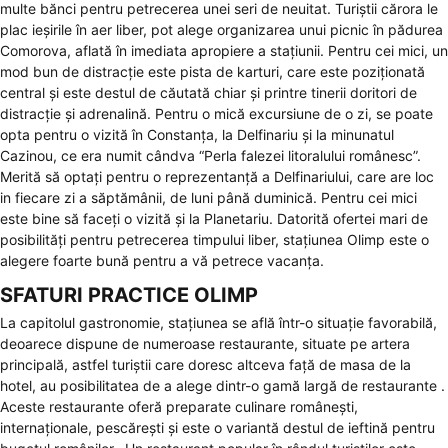
multe bănci pentru petrecerea unei seri de neuitat. Turiștii cărora le
plac ieșirile în aer liber, pot alege organizarea unui picnic în pădurea
Comorova, aflată în imediata apropiere a stațiunii. Pentru cei mici, un
mod bun de distracție este pista de karturi, care este poziționată
central și este destul de căutată chiar și printre tinerii doritori de
distracție și adrenalină. Pentru o mică excursiune de o zi, se poate
opta pentru o vizită în Constanța, la Delfinariu și la minunatul
Cazinou, ce era numit cândva “Perla falezei litoralului românesc”.
Merită să optați pentru o reprezentanță a Delfinariului, care are loc
in fiecare zi a săptămânii, de luni până duminică. Pentru cei mici
este bine să faceți o vizită și la Planetariu. Datorită ofertei mari de
posibilități pentru petrecerea timpului liber, stațiunea Olimp este o
alegere foarte bună pentru a vă petrece vacanța.
SFATURI PRACTICE OLIMP
La capitolul gastronomie, stațiunea se află într-o situație favorabilă,
deoarece dispune de numeroase restaurante, situate pe artera
principală, astfel turiștii care doresc altceva față de masa de la
hotel, au posibilitatea de a alege dintr-o gamă largă de restaurante .
Aceste restaurante oferă preparate culinare românești,
internaționale, pescărești și este o variantă destul de ieftină pentru