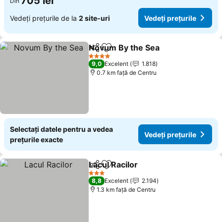
705 lei
Din
Vedeți prețurile de la
2 site-uri
Vedeți prețurile
Novum By the Sea
Distribuiți
Adăugaţi la favorite
4 Stele
9,0
Excelent
1.818
0.7 km faţă de Centru
Selectați datele pentru a vedea
Vedeți prețurile
prețurile exacte
Lacul Racilor
Distribuiți
Adăugaţi la favorite
3 Stele
8,8
Excelent
2.194
1.3 km faţă de Centru