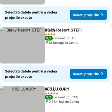
Selectați datele pentru a vedea
Vedeți prețurile
prețurile exacte
Blaxy Resort STEFI
Distribuiți
Adăugaţi la favorite
4 Stele
8,5
Excelent
43
1.6 km faţă de Centru
Selectați datele pentru a vedea
Vedeți prețurile
prețurile exacte
IRIS LUXURY
Distribuiți
Adăugaţi la favorite
5 Stele
9,2
Excelent
633
0.2 km faţă de Centru