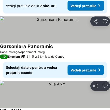
Vedeți prețurile de la
2 site-uri
Vedeți prețurile
Distribuiți
Ad
Garsoniera Panoramic
Vedeți prețurile
Casă întreagă/Apartament întreg
10
Excelent
5
2.6 km faţă de Centru
Selectați datele pentru a vedea
Vedeți prețurile
prețurile exacte
Distribuiți
Ad