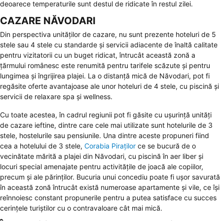
deoarece temperaturile sunt destul de ridicate în restul zilei.
CAZARE NĂVODARI
Din perspectiva unităților de cazare, nu sunt prezente hoteluri de 5
stele sau 4 stele cu standarde și servicii adiacente de înaltă calitate
pentru vizitatorii cu un buget ridicat, întrucât această zonă a
țărmului românesc este renumită pentru tarifele scăzute și pentru
lungimea și îngrijirea plajei. La o distanță mică de Năvodari, pot fi
regăsite oferte avantajoase ale unor hoteluri de 4 stele, cu piscină și
servicii de relaxare spa și wellness.
Cu toate acestea, în cadrul regiunii pot fi găsite cu ușurință unități
de cazare ieftine, dintre care cele mai utilizate sunt hotelurile de 3
stele, hostelurile sau pensiunile. Una dintre aceste propuneri fiind
cea a hotelului de 3 stele,
Corabia Piraților
ce se bucură de o
vecinătate mărită a plajei din Năvodari, cu piscină în aer liber și
locuri special amenajate pentru activitățile de joacă ale copiilor,
precum și ale părinților. Bucuria unui concediu poate fi ușor savurată
în această zonă întrucât există numeroase apartamente și vile, ce își
reînnoiesc constant propunerile pentru a putea satisface cu succes
cerințele turiștilor cu o contravaloare cât mai mică.