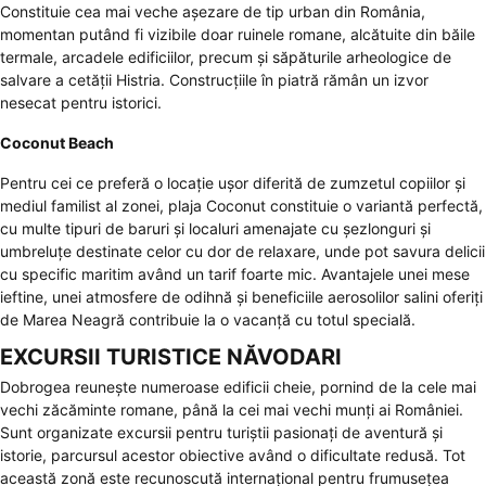
Constituie cea mai veche așezare de tip urban din România,
momentan putând fi vizibile doar ruinele romane, alcătuite din băile
termale, arcadele edificiilor, precum și săpăturile arheologice de
salvare a
cetății Histria
. Construcțiile în piatră rămân un izvor
nesecat pentru istorici.
Coconut Beach
Pentru cei ce preferă o locație ușor diferită de zumzetul copiilor și
mediul familist al zonei, plaja Coconut constituie o variantă perfectă,
cu multe tipuri de baruri și localuri amenajate cu șezlonguri și
umbreluțe destinate celor cu dor de relaxare, unde pot savura delicii
cu specific maritim având un tarif foarte mic. Avantajele unei mese
ieftine, unei atmosfere de odihnă și beneficiile aerosolilor salini oferiți
de Marea Neagră contribuie la o vacanță cu totul specială.
EXCURSII TURISTICE NĂVODARI
Dobrogea reunește numeroase edificii cheie, pornind de la cele mai
vechi zăcăminte romane, până la cei mai vechi munți ai României.
Sunt organizate excursii pentru turiștii pasionați de aventură și
istorie, parcursul acestor obiective având o dificultate redusă. Tot
această zonă este recunoscută internațional pentru frumusețea