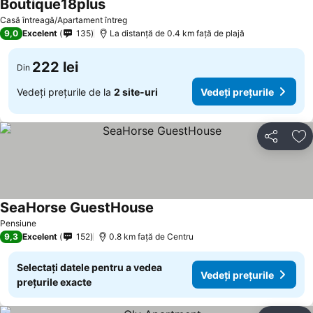
Boutique18plus
Vedeți prețurile
Casă întreagă/Apartament întreg
9,0
Excelent
135
La distanță de 0.4 km față de plajă
222 lei
Din
Vedeți prețurile de la
2 site-uri
Vedeți prețurile
Distribuiți
Ad
SeaHorse GuestHouse
Vedeți prețurile
Pensiune
9,3
Excelent
152
0.8 km faţă de Centru
Selectați datele pentru a vedea
Vedeți prețurile
prețurile exacte