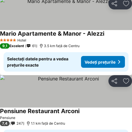
Distribuiți
Ad
Mario Apartamente & Manor - Alezzi
Vedeți prețur
Hotel
5 Stele
9,1
Excelent
61
3.5 km faţă de Centru
Selectați datele pentru a vedea
Vedeți prețurile
prețurile exacte
Distribuiți
Ad
Pensiune Restaurant Arconi
Vedeți prețurile
Pensiune
7,4
247
1.1 km faţă de Centru