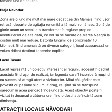
rămâne una de neuitat.
Plaja Năvodari
Zona are o lungime mult mai mare decât cea din Mamaia, fiind ușor
retrasă, departe de agitația renumită a țărmului românesc. Zonă de
glorie acum un secol, s-a transformat în regiune propice
aventurierilor de altă dată, ce vor să se bucure de Marea Neagră la
costuri mult mai reduse. Datorită lungimii de aproximativ 10
kilometri, fiind amenajată pe diverse categorii, locul acaparează un
volum ridicat destinat taberelor copiilor.
Lacul Tasaul
Lacul reprezintă un obiectiv interesant al regiunii, accesul în cadrul
acestuia fiind ușor de realizat, iar legenda care îl înconjoară reușind
cu succes să atragă atenția vizitatorilor. Mitul călugărilor este
povestit cu pasiune și cu mult drag, reușind să se transpună
oarecum în acea perioadă îndelungată. Acest obiectiv poate fi
vizitat în decursul a câtorva ore, fiind o destinație încântătoare
dimineața.
ATRACȚII LOCALE NĂVODARI