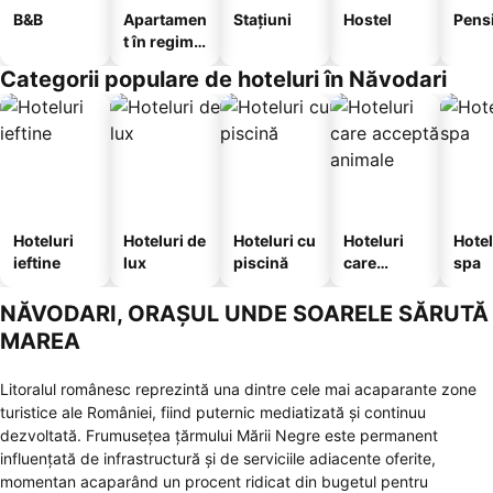
B&B
Apartamen
Stațiuni
Hostel
Pens
t în regim
hotelier
Categorii populare de hoteluri în Năvodari
Hoteluri
Hoteluri de
Hoteluri cu
Hoteluri
Hotel
ieftine
lux
piscină
care
spa
acceptă
animale
NĂVODARI, ORAȘUL UNDE SOARELE SĂRUTĂ
MAREA
Litoralul românesc reprezintă una dintre cele mai acaparante zone
turistice ale României, fiind puternic mediatizată și continuu
dezvoltată. Frumusețea țărmului Mării Negre este permanent
influențată de infrastructură și de serviciile adiacente oferite,
momentan acaparând un procent ridicat din bugetul pentru