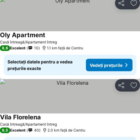
Distribuiți
Ad
Oly Apartment
Vedeți prețurile
Casă întreagă/Apartament întreg
8,6
Excelent
10
1.1 km faţă de Centru
Selectați datele pentru a vedea
Vedeți prețurile
prețurile exacte
Distribuiți
Ad
Vila Florelena
Vedeți prețurile
Casă întreagă/Apartament întreg
8,5
Excelent
40
2.0 km faţă de Centru