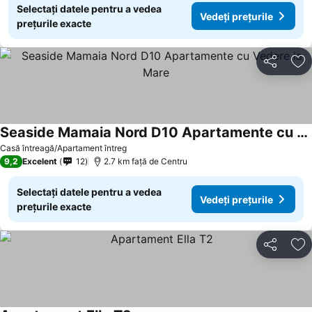
Selectați datele pentru a vedea
Vedeți prețurile
prețurile exacte
Distribuiți
Ad
Seaside Mamaia Nord D10 Apartamente cu Vedere la Mare
Vedeți prețurile
Casă întreagă/Apartament întreg
9,2
Excelent
12
2.7 km faţă de Centru
Selectați datele pentru a vedea
Vedeți prețurile
prețurile exacte
Distribuiți
Ad