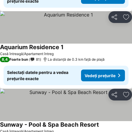
prețurile exacte
Distribuiți
Ad
Aquarium Residence 1
Vedeți prețurile
Casă întreagă/Apartament întreg
8,4
Foarte bun
81
La distanță de 0.3 km față de plajă
Selectați datele pentru a vedea
Vedeți prețurile
prețurile exacte
Distribuiți
Ad
Sunway - Pool & Spa Beach Resort
Vedeți prețuril
Casă întreagă/Apartament întreg