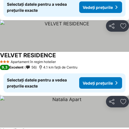
Selectați datele pentru a vedea
Vedeți prețurile
prețurile exacte
Distribuiți
Ad
VELVET RESIDENCE
Vedeți prețurile
Apartament în regim hotelier
3 Stele
9,3
Excelent
56
4.1 km faţă de Centru
Selectați datele pentru a vedea
Vedeți prețurile
prețurile exacte
Distribuiți
Ad