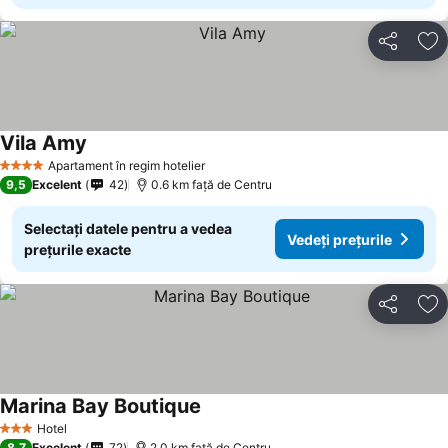
Distribuiți
Ad
Vila Amy
Vedeți prețurile
Apartament în regim hotelier
4 Stele
9,5
Excelent
42
0.6 km faţă de Centru
Selectați datele pentru a vedea
Vedeți prețurile
prețurile exacte
Distribuiți
Ad
Marina Bay Boutique
Vedeți prețurile
Hotel
3 Stele
8,7
Excelent
72
2.0 km faţă de Centru