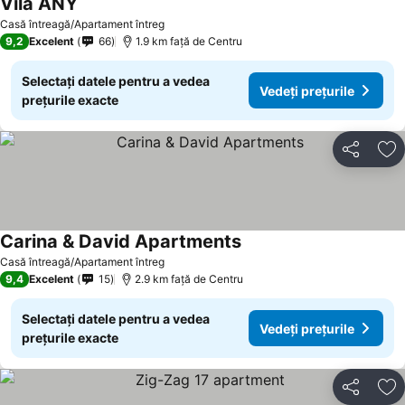
Vila ANY
Vedeți prețurile
Casă întreagă/Apartament întreg
9,2
Excelent
66
1.9 km faţă de Centru
Selectați datele pentru a vedea
Vedeți prețurile
prețurile exacte
Distribuiți
Ad
Carina & David Apartments
Vedeți prețurile
Casă întreagă/Apartament întreg
9,4
Excelent
15
2.9 km faţă de Centru
Selectați datele pentru a vedea
Vedeți prețurile
prețurile exacte
Distribuiți
Ad