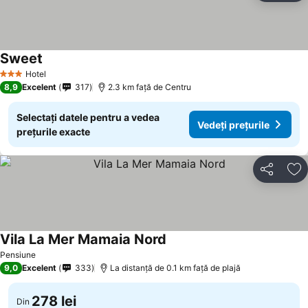
Sweet
Vedeți prețurile
Hotel
3 Stele
8,9
Excelent
317
2.3 km faţă de Centru
Selectați datele pentru a vedea
Vedeți prețurile
prețurile exacte
Distribuiți
Ad
Vila La Mer Mamaia Nord
Vedeți prețurile
Pensiune
9,0
Excelent
333
La distanță de 0.1 km față de plajă
278 lei
Din