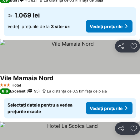
7,9
Bun
4.782
La distanță de 0.1 km față de plajă
1.069 lei
Din
Vedeți prețurile de la
3 site-uri
Vedeți prețurile
Distribuiți
Ad
Vile Mamaia Nord
Vedeți prețurile
Hotel
3 Stele
8,6
Excelent
95
La distanță de 0.5 km față de plajă
Selectați datele pentru a vedea
Vedeți prețurile
prețurile exacte
Distribuiți
Ad