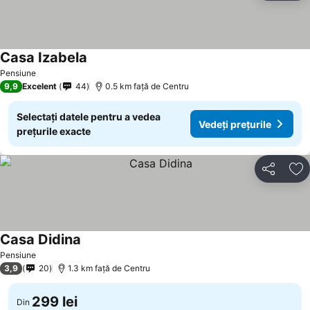
Casa Izabela
Vedeți prețurile
Pensiune
9,9
Excelent
44
0.5 km faţă de Centru
Selectați datele pentru a vedea
Vedeți prețurile
prețurile exacte
Distribuiți
Ad
Casa Didina
Vedeți prețurile
Pensiune
3,9
20
1.3 km faţă de Centru
299 lei
Din