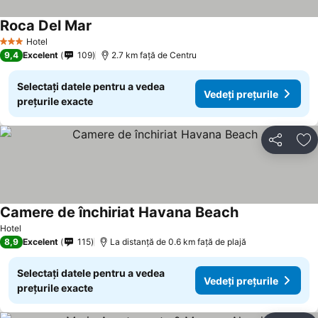
Roca Del Mar
Vedeți prețurile
Hotel
3 Stele
9,4
Excelent
109
2.7 km faţă de Centru
Selectați datele pentru a vedea
Vedeți prețurile
prețurile exacte
Distribuiți
Ad
Camere de închiriat Havana Beach
Vedeți prețuril
Hotel
8,9
Excelent
115
La distanță de 0.6 km față de plajă
Selectați datele pentru a vedea
Vedeți prețurile
prețurile exacte