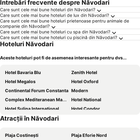
Întrebări frecvente despre Năvodari
Care sunt cele mai bune hoteluri din Năvodari?
Care sunt cele mai bune hoteluri de lux din Năvodari?
Care sunt cele mai bune hoteluri prietenoase pentru animale de
companie din Năvodari?
Care sunt cele mai bune hoteluri cu spa din Năvodari?
Care sunt cele mai bune hoteluri cu piscină din Năvodari?
Hoteluri Năvodari
Aceste hoteluri pot fi de asemenea interesante pentru dvs...
Hotel Bavaria Blu
Zenith Hotel
Hotel Megalos
Hotel Oxford
Continental Forum Constanta
Modern
Complex Mediteranean Mamaia
Hotel National
Hotel Sulina International
Hotel Condor
Atracții în Năvodari
Hotel Parc
Vila Kos
Crowne Plaza Constanta - Mamaia Beach By Ihg
Voila Mamaia
Plaja Costinești
Plaja Eforie Nord
Iaki Hotel
Villa George