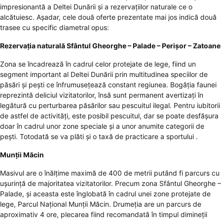
impresionantă a Deltei Dunării și a rezervațiilor naturale ce o
alcătuiesc. Așadar, cele două oferte prezentate mai jos indică două
trasee cu specific diametral opus:
Rezervația naturală Sfântul Gheorghe – Palade – Perișor – Zatoane
Zona se încadrează în cadrul celor protejate de lege, fiind un
segment important al Deltei Dunării prin multitudinea speciilor de
păsări și pești ce înfrumusețează constant regiunea. Bogăția faunei
reprezintă deliciul vizitatorilor, însă sunt permanent avertizați în
legătură cu perturbarea păsărilor sau pescuitul ilegal. Pentru iubitorii
de astfel de activități, este posibil pescuitul, dar se poate desfășura
doar în cadrul unor zone speciale și a unor anumite categorii de
pești. Totodată se va plăti și o taxă de practicare a sportului .
Munții Măcin
Masivul are o înălțime maximă de 400 de metrii putând fi parcurs cu
ușurință de majoritatea vizitatorilor. Precum zona Sfântul Gheorghe –
Palade, și aceasta este înglobată în cadrul unei zone protejate de
lege, Parcul Național Munții Măcin. Drumeția are un parcurs de
aproximativ 4 ore, plecarea fiind recomandată în timpul dimineții