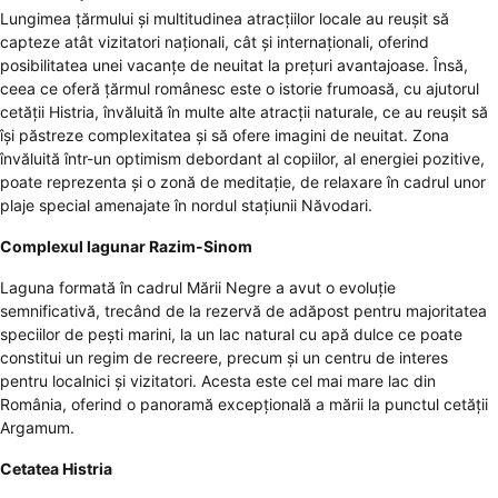
Lungimea țărmului și multitudinea atracțiilor locale au reușit să
capteze atât vizitatori naționali, cât și internaționali, oferind
posibilitatea unei vacanțe de neuitat la prețuri avantajoase. Însă,
ceea ce oferă țărmul românesc este o istorie frumoasă, cu ajutorul
cetății Histria, învăluită în multe alte atracții naturale, ce au reușit să
își păstreze complexitatea și să ofere imagini de neuitat. Zona
învăluită într-un optimism debordant al copiilor, al energiei pozitive,
poate reprezenta și o zonă de meditație, de relaxare în cadrul unor
plaje special amenajate în nordul stațiunii Năvodari.
Complexul lagunar Razim-Sinom
Laguna formată în cadrul Mării Negre a avut o evoluție
semnificativă, trecând de la rezervă de adăpost pentru majoritatea
speciilor de pești marini, la un lac natural cu apă dulce ce poate
constitui un regim de recreere, precum și un centru de interes
pentru localnici și vizitatori. Acesta este cel mai mare lac din
România, oferind o panoramă excepțională a mării la punctul cetății
Argamum.
Cetatea Histria