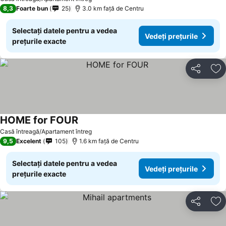
8,3
Foarte bun
25
3.0 km faţă de Centru
Selectați datele pentru a vedea
Vedeți prețurile
prețurile exacte
Distribuiți
Ad
HOME for FOUR
Vedeți prețurile
Casă întreagă/Apartament întreg
9,5
Excelent
105
1.6 km faţă de Centru
Selectați datele pentru a vedea
Vedeți prețurile
prețurile exacte
Distribuiți
Ad