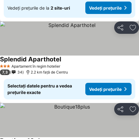
Vedeți prețurile de la
2 site-uri
Vedeți prețurile
Distribuiți
Ad
Splendid Aparthotel
Vedeți prețurile
Apartament în regim hotelier
3 Stele
7,3
34
2.2 km faţă de Centru
Selectați datele pentru a vedea
Vedeți prețurile
prețurile exacte
Distribuiți
Ad