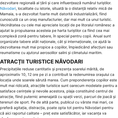
dezvoltare regională al țării și care influențează numărul turiștilor.
Năvodari
, localitate cu istorie, situată la o distanță relativ mică de
Mamaia, s-a dezvoltat foarte mult datorită industrializării, fiind
cunoscută ca un oraș manufacturier, dar mai mult ca unul turistic.
Vecinătatea cu cele mai apreciate locații de pe litoralul românesc a
ajutat la propulsarea acesteia pe harta turiștilor ca fiind cea mai
complexă zonă pentru tabere, în special pentru copii. Anual sunt
organizate tabere atât naționale, cât și internaționale, ce ajută la
dezvoltarea mult mai propice a copiilor, împiedicând afecțiuni sau
reumatisme cu ajutorul aerosolilor salini și climatului maritim.
ATRACȚII TURISTICE NĂVODARI
Precipitațiile reduse cantitativ și prezența soarelui mărită, de
aproximativ 10, 12 ore pe zi a contribuit la redenumirea orașului ca
locația unde soarele sărută marea. Cum preponderența copiilor este
mult mai ridicată, atracțiile turistice sunt oarecum modelate pentru a
satisface cerințele și nevoile acestora, plaja constituind centrul de
atracție, fiind puternic amenajată cu spații verzi, parcuri de joacă și
terenuri de sport. Pe de altă parte, publicul cu vârste mai mari, ce
preferă agitația, distracția, poate opta tot pentru Năvodari pentru
că aici raportul calitate – preț este satisfăcător, iar vacanța va