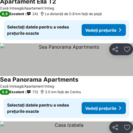
Apartament Ella T2
Vedeți prețurile
Casă întreagă/Apartament întreg
8,9
Excelent
24
La distanță de 0.8 km față de plajă
Selectați datele pentru a vedea
Vedeți prețurile
prețurile exacte
Distribuiți
Ad
Sea Panorama Apartments
Vedeți prețurile
Casă întreagă/Apartament întreg
9,8
Excelent
73
3.0 km faţă de Centru
Selectați datele pentru a vedea
Vedeți prețurile
prețurile exacte
Distribuiți
Ad