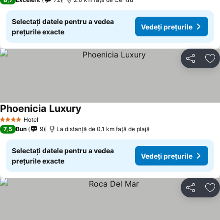
Selectați datele pentru a vedea
Vedeți prețurile
prețurile exacte
Distribuiți
Ad
Phoenicia Luxury
Vedeți prețurile
Hotel
4 Stele
7,5
Bun
9
La distanță de 0.1 km față de plajă
Selectați datele pentru a vedea
Vedeți prețurile
prețurile exacte
Distribuiți
Ad