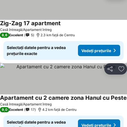
Zig-Zag 17 apartment
Vedeți prețurile
Casă întreagă/Apartament întreg
8,6
Excelent
5
2.3 km faţă de Centru
Selectați datele pentru a vedea
Vedeți prețurile
prețurile exacte
Distribuiți
Ad
Apartament cu 2 camere zona Hanul cu Peste
Casă întreagă/Apartament întreg
9,0
Excelent
17
4.2 km faţă de Centru
Selectați datele pentru a vedea
Vedeți prețurile