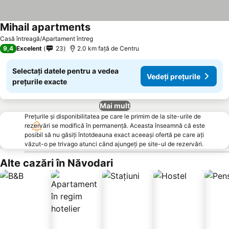
Mihail apartments
Vedeți prețurile
Casă întreagă/Apartament întreg
9,4
Excelent
23
2.0 km faţă de Centru
Selectați datele pentru a vedea
Vedeți prețurile
prețurile exacte
Mai mult
Prețurile și disponibilitatea pe care le primim de la site-urile de
rezervări se modifică în permanență. Aceasta înseamnă că este
posibil să nu găsiți întotdeauna exact aceeași ofertă pe care ați
văzut-o pe trivago atunci când ajungeți pe site-ul de rezervări.
Alte cazări în Năvodari