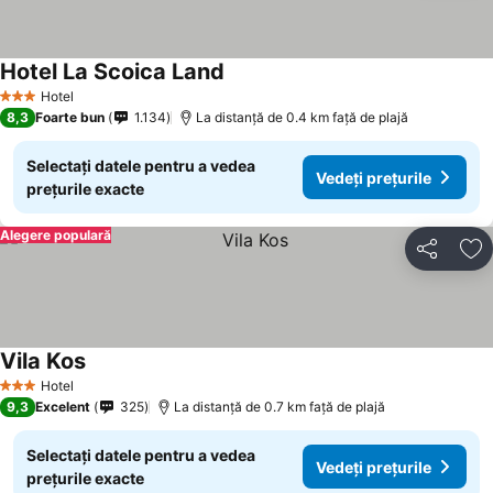
Hotel La Scoica Land
Vedeți prețurile
Hotel
3 Stele
8,3
Foarte bun
1.134
La distanță de 0.4 km față de plajă
Selectați datele pentru a vedea
Vedeți prețurile
prețurile exacte
Alegere populară
Distribuiți
Ad
Vila Kos
Vedeți prețurile
Hotel
3 Stele
9,3
Excelent
325
La distanță de 0.7 km față de plajă
Selectați datele pentru a vedea
Vedeți prețurile
prețurile exacte