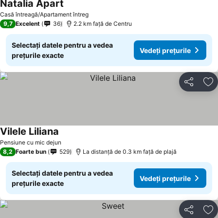
Natalia Apart
Vedeți prețurile
Casă întreagă/Apartament întreg
9,7
Excelent
36
2.2 km faţă de Centru
Selectați datele pentru a vedea
Vedeți prețurile
prețurile exacte
Distribuiți
Ad
Vilele Liliana
Vedeți prețurile
Pensiune cu mic dejun
8,2
Foarte bun
529
La distanță de 0.3 km față de plajă
Selectați datele pentru a vedea
Vedeți prețurile
prețurile exacte
Distribuiți
Ad