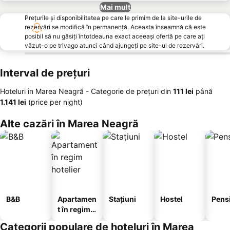
Mai mult
Prețurile și disponibilitatea pe care le primim de la site-urile de
rezervări se modifică în permanență. Aceasta înseamnă că este
posibil să nu găsiți întotdeauna exact aceeași ofertă pe care ați
văzut-o pe trivago atunci când ajungeți pe site-ul de rezervări.
Interval de prețuri
Hoteluri în Marea Neagră -
Categorie de preţuri
din
‎111 lei
până
‎1.141 lei
(price per night)
Alte cazări în Marea Neagră
B&B
Apartamen
Stațiuni
Hostel
Pens
t în regim
hotelier
Categorii populare de hoteluri în Marea