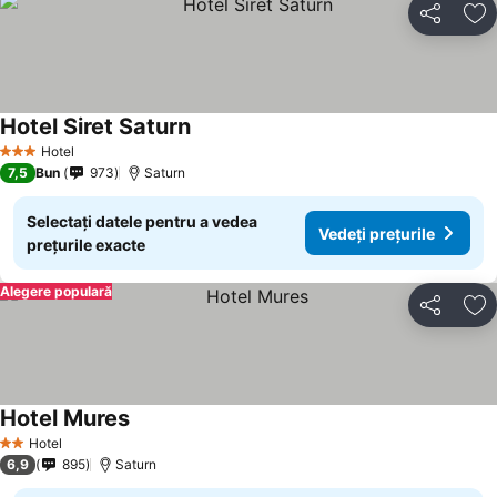
Distribuiți
Ad
Hotel Siret Saturn
Hotel
3 Stele
7,5
Bun
973
Saturn
Selectați datele pentru a vedea
Vedeți prețurile
prețurile exacte
Alegere populară
Distribuiți
Ad
Hotel Mures
Hotel
2 Stele
6,9
895
Saturn