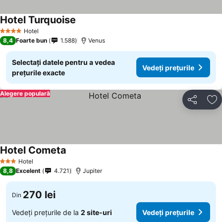
Hotel Turquoise
Hotel
4 Stele
8,4
Foarte bun
1.588
Venus
Selectați datele pentru a vedea
Vedeți prețurile
prețurile exacte
Alegere populară
Distribuiți
Ad
Hotel Cometa
Hotel
3 Stele
8,8
Excelent
4.721
Jupiter
270 lei
Din
Vedeți prețurile de la
2 site-uri
Vedeți prețurile