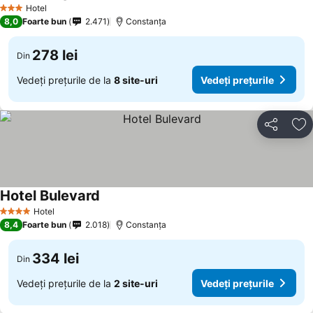
Hotel
3 Stele
8,0
Foarte bun
2.471
Constanța
278 lei
Din
Vedeți prețurile de la
8 site-uri
Vedeți prețurile
Distribuiți
Ad
Hotel Bulevard
Hotel
4 Stele
8,4
Foarte bun
2.018
Constanța
334 lei
Din
Vedeți prețurile de la
2 site-uri
Vedeți prețurile