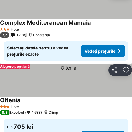
Complex Mediteranean Mamaia
Hotel
3 Stele
7,2
1.778
Constanța
Selectați datele pentru a vedea
Vedeți prețurile
prețurile exacte
Alegere populară
Distribuiți
Ad
Oltenia
Hotel
3 Stele
8,8
Excelent
1.688
Olimp
705 lei
Din