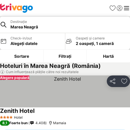
Favorite
Conect
Men
Destinație
Marea Neagră
Check-in/out
Oaspeți și camere
Alegeți datele
2 oaspeți, 1 cameră
Sortare
Filtrați
Hartă
Hoteluri în Marea Neagră (România)
Cum influențează plățile către noi rezultatele
Alegere populară
Distribuiți
Ad
Zenith Hotel
Hotel
4 Stele
8,1
Foarte bun
4.408
Mamaia