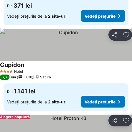
371 lei
Din
Vedeți prețurile de la
2 site-uri
Vedeți prețurile
Distribuiți
Ad
Cupidon
Hotel
4 Stele
7,7
Bun
1.818
Saturn
1.141 lei
Din
Vedeți prețurile de la
2 site-uri
Vedeți prețurile
Alegere populară
Distribuiți
Ad