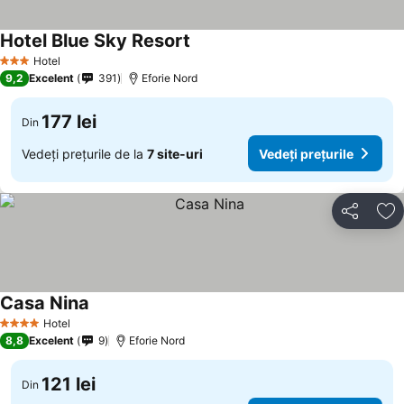
Hotel Blue Sky Resort
Hotel
3 Stele
9,2
Excelent
391
Eforie Nord
177 lei
Din
Vedeți prețurile de la
7 site-uri
Vedeți prețurile
Distribuiți
Ad
Casa Nina
Hotel
4 Stele
8,8
Excelent
9
Eforie Nord
121 lei
Din