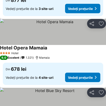
877 lei
Din
Vedeți prețurile de la
3 site-uri
Vedeți prețurile
Distribuiți
Ad
Hotel Opera Mamaia
Hotel
4 Stele
9,0
Excelent
1.321
Mamaia
678 lei
Din
Vedeți prețurile de la
4 site-uri
Vedeți prețurile
Distribuiți
Ad