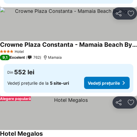
Distribuiți
Ad
Crowne Plaza Constanta - Mamaia Beach By Ihg
Hotel
4 Stele
9,1
Excelent
762
Mamaia
552 lei
Din
Vedeți prețurile de la
5 site-uri
Vedeți prețurile
Alegere populară
Distribuiți
Ad
Hotel Megalos