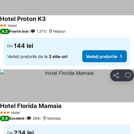
Hotel Proton K3
Hotel
2 Stele
8,2
Foarte bun
1.371
Neptun
144 lei
Din
Vedeți prețurile de la
2 site-uri
Vedeți prețurile
Distribuiți
Ad
Hotel Florida Mamaia
Hotel
3 Stele
8,6
Excelent
284
Mamaia
234 lei
Din