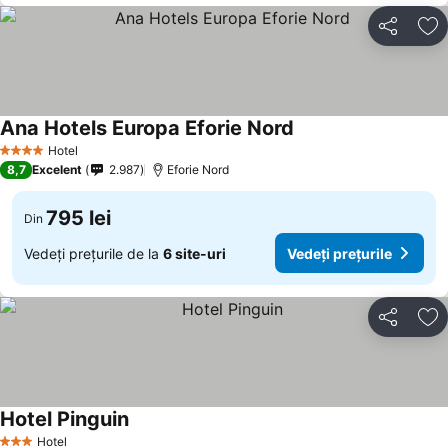
Distribuiți
Ad
Ana Hotels Europa Eforie Nord
Hotel
4 Stele
8,7
Excelent
2.987
Eforie Nord
795 lei
Din
Vedeți prețurile de la
6 site-uri
Vedeți prețurile
Distribuiți
Ad
Hotel Pinguin
Hotel