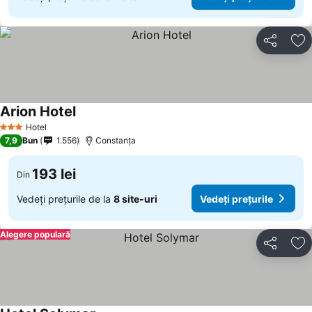
Distribuiți
Ad
Arion Hotel
Hotel
3 Stele
7,9
Bun
1.556
Constanța
193 lei
Din
Vedeți prețurile de la
8 site-uri
Vedeți prețurile
Alegere populară
Distribuiți
Ad