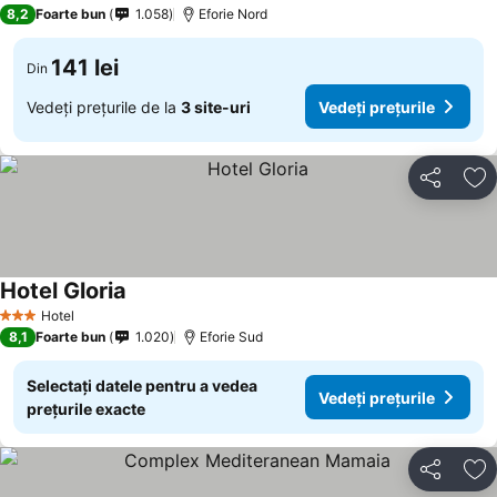
3 Stele
8,2
Foarte bun
1.058
Eforie Nord
141 lei
Din
Vedeți prețurile de la
3 site-uri
Vedeți prețurile
Distribuiți
Ad
Hotel Gloria
Hotel
3 Stele
8,1
Foarte bun
1.020
Eforie Sud
Selectați datele pentru a vedea
Vedeți prețurile
prețurile exacte
Distribuiți
Ad