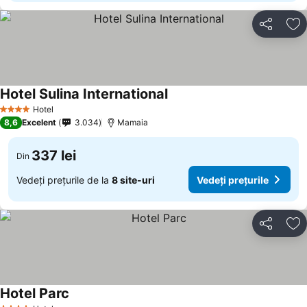
Distribuiți
Ad
Hotel Sulina International
Hotel
4 Stele
8,6
Excelent
3.034
Mamaia
337 lei
Din
Vedeți prețurile de la
8 site-uri
Vedeți prețurile
Distribuiți
Ad
Hotel Parc