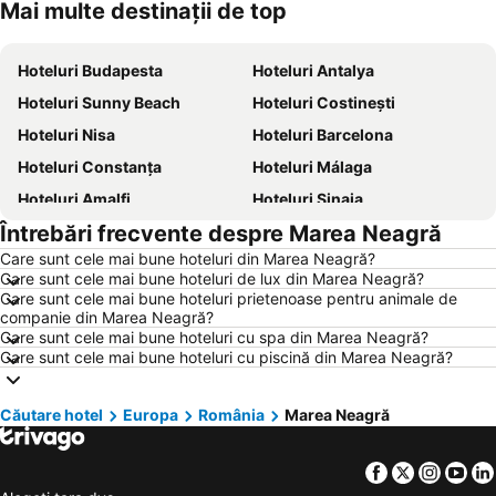
Mai multe destinații de top
Hoteluri Thassos
Hoteluri Chalkidiki
Hoteluri Budapesta
Hoteluri Antalya
Hoteluri Sunny Beach
Hoteluri Costinești
Hoteluri Nisa
Hoteluri Barcelona
Hoteluri Constanța
Hoteluri Málaga
Hoteluri Amalfi
Hoteluri Sinaia
Întrebări frecvente despre Marea Neagră
Hoteluri Bari
Hoteluri Eforie Sud
Care sunt cele mai bune hoteluri din Marea Neagră?
Hoteluri Berlin
Hoteluri Benidorm
Care sunt cele mai bune hoteluri de lux din Marea Neagră?
Hoteluri Milano
Hoteluri Durrës
Care sunt cele mai bune hoteluri prietenoase pentru animale de
companie din Marea Neagră?
Hoteluri Genova
Hoteluri Neptun
Care sunt cele mai bune hoteluri cu spa din Marea Neagră?
Care sunt cele mai bune hoteluri cu piscină din Marea Neagră?
Hoteluri București
Hoteluri Litoral Bulgaria
Hoteluri Jurmala
Hoteluri Turcia
Căutare hotel
Europa
România
Marea Neagră
Hoteluri Sithonia
Hoteluri Italia
Hoteluri Croaţia
Hoteluri Jud. Brăila
Facebook
Twitter
Insta
Yo
Hoteluri Coasta croată
Hoteluri Austria