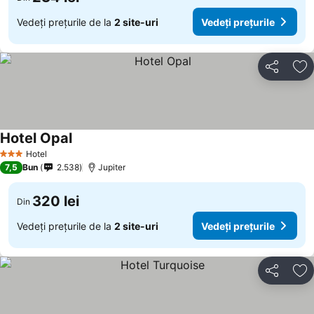
Vedeți prețurile de la
2 site-uri
Vedeți prețurile
Distribuiți
Ad
Hotel Opal
Hotel
3 Stele
7,5
Bun
2.538
Jupiter
320 lei
Din
Vedeți prețurile de la
2 site-uri
Vedeți prețurile
Distribuiți
Ad