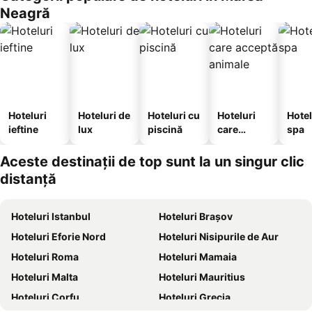
Neagră
Hoteluri
Hoteluri de
Hoteluri cu
Hoteluri
Hotel
ieftine
lux
piscină
care
spa
acceptă
animale
Aceste destinații de top sunt la un singur clic
distanță
Hoteluri Istanbul
Hoteluri Brașov
Hoteluri Eforie Nord
Hoteluri Nisipurile de Aur
Hoteluri Roma
Hoteluri Mamaia
Hoteluri Malta
Hoteluri Mauritius
Hoteluri Corfu
Hoteluri Grecia