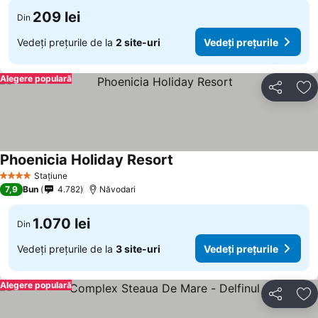
209 lei
Din
Vedeți prețurile de la
2 site-uri
Vedeți prețurile
Alegere populară
Distribuiți
Ad
Phoenicia Holiday Resort
Stațiune
4 Stele
7,9
Bun
4.782
Năvodari
1.070 lei
Din
Vedeți prețurile de la
3 site-uri
Vedeți prețurile
Alegere populară
Distribuiți
Ad