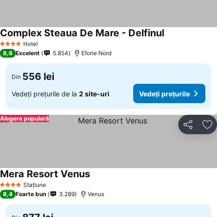
Complex Steaua De Mare - Delfinul
Hotel
4 Stele
8,6
Excelent
5.854
Eforie Nord
556 lei
Din
Vedeți prețurile de la
2 site-uri
Vedeți prețurile
Alegere populară
Distribuiți
Ad
Mera Resort Venus
Stațiune
4 Stele
8,4
Foarte bun
3.289
Venus