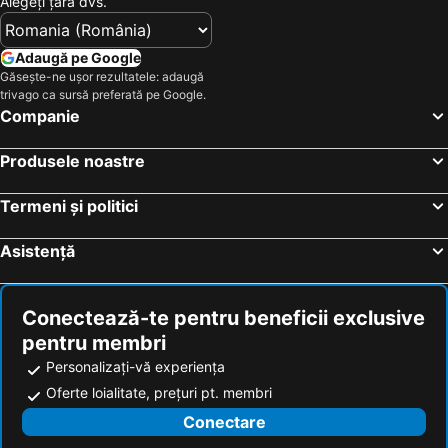
Alegeţi ţara dvs.
Hoteluri Maldive
Hoteluri Phu Quoc
Hoteluri Bulgaria
Hoteluri România
Adaugă pe Google
Găsește-ne ușor rezultatele: adaugă
Hoteluri Spania
Hoteluri Cipru
trivago ca sursă preferată pe Google.
Hoteluri Mallorca
Hoteluri Jud. Cluj
Companie
Hoteluri Albania
Hoteluri Monaco
Produsele noastre
Termeni și politici
Asistență
Conectează-te pentru beneficii exclusive
pentru membri
Personalizați-vă experiența
Oferte loialitate, prețuri pt. membri
Conectare