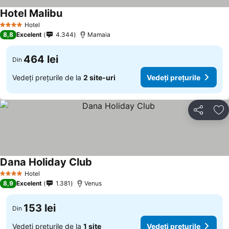
Hotel Malibu
Hotel
4 Stele
8,8
Excelent
4.344
Mamaia
464 lei
Din
Vedeți prețurile de la
2 site-uri
Vedeți prețurile
Distribuiți
Ad
Dana Holiday Club
Hotel
4 Stele
8,9
Excelent
1.381
Venus
153 lei
Din
Vedeți prețurile de la
1 site
Vedeți prețurile