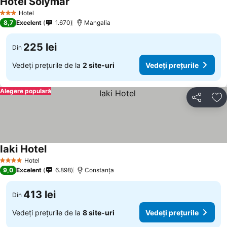
Hotel Solymar
Hotel
3 Stele
8,7
Excelent
1.670
Mangalia
225 lei
Din
Vedeți prețurile de la
2 site-uri
Vedeți prețurile
Alegere populară
Distribuiți
Ad
Iaki Hotel
Hotel
4 Stele
9,0
Excelent
6.898
Constanța
413 lei
Din
Vedeți prețurile de la
8 site-uri
Vedeți prețurile