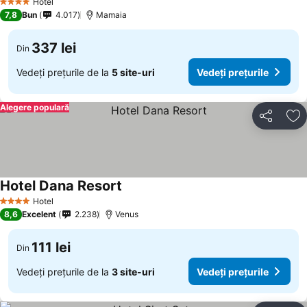
Hotel
4 Stele
7,8
Bun
4.017
Mamaia
337 lei
Din
Vedeți prețurile de la
5 site-uri
Vedeți prețurile
Alegere populară
Distribuiți
Ad
Hotel Dana Resort
Hotel
4 Stele
8,6
Excelent
2.238
Venus
111 lei
Din
Vedeți prețurile de la
3 site-uri
Vedeți prețurile