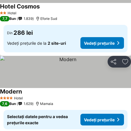
Hotel Cosmos
Hotel
2 Stele
7,7
Bun
1.839
Eforie Sud
286 lei
Din
Vedeți prețurile de la
2 site-uri
Vedeți prețurile
Distribuiți
Ad
Modern
Hotel
4 Stele
7,6
Bun
1.629
Mamaia
Selectați datele pentru a vedea
Vedeți prețurile
prețurile exacte