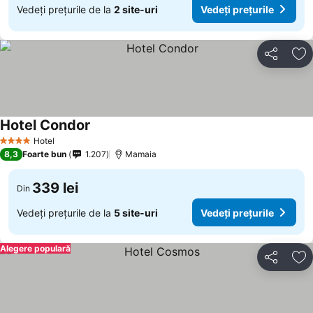
Vedeți prețurile de la
2 site-uri
Vedeți prețurile
Distribuiți
Ad
Hotel Condor
Hotel
4 Stele
8,3
Foarte bun
1.207
Mamaia
339 lei
Din
Vedeți prețurile de la
5 site-uri
Vedeți prețurile
Alegere populară
Distribuiți
Ad