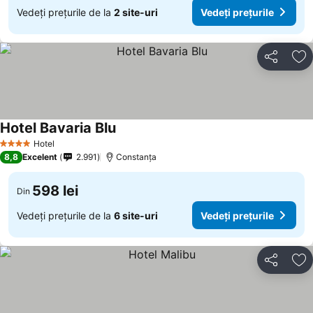
Vedeți prețurile de la
2 site-uri
Vedeți prețurile
Distribuiți
Ad
Hotel Bavaria Blu
Hotel
4 Stele
8,8
Excelent
2.991
Constanța
598 lei
Din
Vedeți prețurile de la
6 site-uri
Vedeți prețurile
Distribuiți
Ad