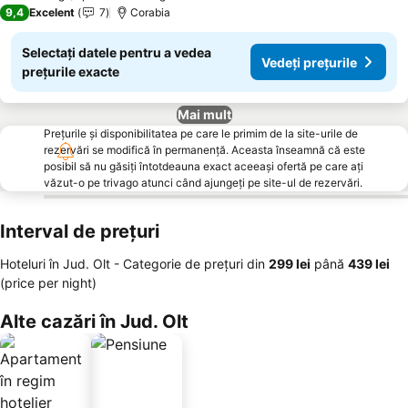
9,4
Excelent
7
Corabia
Selectați datele pentru a vedea
Vedeți prețurile
prețurile exacte
Mai mult
Prețurile și disponibilitatea pe care le primim de la site-urile de
rezervări se modifică în permanență. Aceasta înseamnă că este
posibil să nu găsiți întotdeauna exact aceeași ofertă pe care ați
văzut-o pe trivago atunci când ajungeți pe site-ul de rezervări.
Interval de prețuri
Hoteluri în Jud. Olt -
Categorie de preţuri
din
‎299 lei
până
‎439 lei
(price per night)
Alte cazări în Jud. Olt