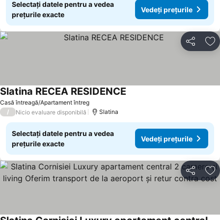
Selectați datele pentru a vedea
Vedeți prețurile
prețurile exacte
Distribuiți
Ad
Slatina RECEA RESIDENCE
Casă întreagă/Apartament întreg
/
Slatina
Nicio evaluare disponibilă
Selectați datele pentru a vedea
Vedeți prețurile
prețurile exacte
Distribuiți
Ad