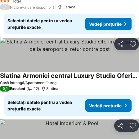
Hotel
3 Stele
/
Caracal
Nicio evaluare disponibilă
Selectați datele pentru a vedea
Vedeți prețurile
prețurile exacte
Distribuiți
Ad
Slatina Armoniei central Luxury Studio Oferim transport de la aeroport și retur contra cost
Casă întreagă/Apartament întreg
9,1
Excelent
12
Slatina
Selectați datele pentru a vedea
Vedeți prețurile
prețurile exacte
Distribuiți
Ad