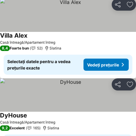
Distribuiți
Ad
Villa Alex
Casă întreagă/Apartament întreg
8,4
Foarte bun
52
Slatina
Selectați datele pentru a vedea
Vedeți prețurile
prețurile exacte
Distribuiți
Ad
DyHouse
Casă întreagă/Apartament întreg
9,2
Excelent
165
Slatina