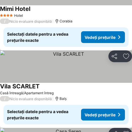
Mimi Hotel
Hotel
4 Stele
/
Corabia
Nicio evaluare disponibilă
Selectați datele pentru a vedea
Vedeți prețurile
prețurile exacte
Distribuiți
Ad
Vila SCARLET
Casă întreagă/Apartament întreg
/
Balş
Nicio evaluare disponibilă
Selectați datele pentru a vedea
Vedeți prețurile
prețurile exacte