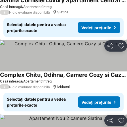
Slatina Cornisiei Luxury apartament central 2 camere și living Oferim transport de la aeroport și retur contra cost
Casă întreagă/Apartament întreg
/
Slatina
Nicio evaluare disponibilă
Selectați datele pentru a vedea
Vedeți prețurile
prețurile exacte
Distribuiți
Ad
Complex Chitu, Odihna, Camere Cozy si Cazino
Casă întreagă/Apartament întreg
/
Izbiceni
Nicio evaluare disponibilă
Selectați datele pentru a vedea
Vedeți prețurile
prețurile exacte
Distribuiți
Ad