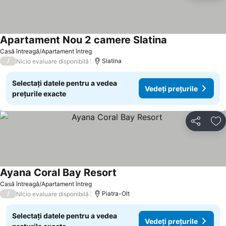
Apartament Nou 2 camere Slatina
Casă întreagă/Apartament întreg
/
Slatina
Nicio evaluare disponibilă
Selectați datele pentru a vedea
Vedeți prețurile
prețurile exacte
Distribuiți
Ad
Ayana Coral Bay Resort
Casă întreagă/Apartament întreg
/
Piatra-Olt
Nicio evaluare disponibilă
Selectați datele pentru a vedea
Vedeți prețurile