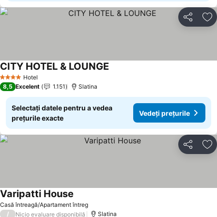
Distribuiți
Ad
CITY HOTEL & LOUNGE
Hotel
4 Stele
8,5
Excelent
1.151
Slatina
Selectați datele pentru a vedea
Vedeți prețurile
prețurile exacte
Distribuiți
Ad
Varipatti House
Casă întreagă/Apartament întreg
/
Slatina
Nicio evaluare disponibilă