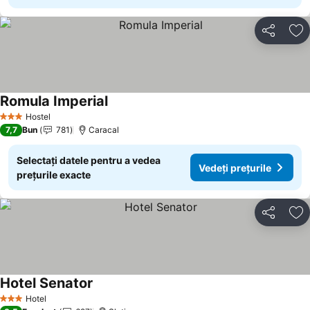
Distribuiți
Ad
Romula Imperial
Hostel
3 Stele
7,7
Bun
781
Caracal
Selectați datele pentru a vedea
Vedeți prețurile
prețurile exacte
Distribuiți
Ad
Hotel Senator
Hotel
3 Stele