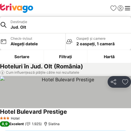
Favorite
Conect
Men
Destinație
Jud. Olt
Check-in/out
Oaspeți și camere
Alegeți datele
2 oaspeți, 1 cameră
Sortare
Filtrați
Hartă
Hoteluri în Jud. Olt (România)
Cum influențează plățile către noi rezultatele
Distribuiți
Ad
Hotel Bulevard Prestige
Hotel
3 Stele
8,9
Excelent
1.925
Slatina