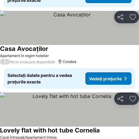
prețurile exacte
Distribuiți
Ad
Casa Avocaților
Apartament în regim hotelier
/
Corabia
Nicio evaluare disponibilă
Selectați datele pentru a vedea
Vedeți prețurile
prețurile exacte
Distribuiți
Ad
Lovely flat with hot tube Cornelia
Casă întreagă/Apartament întreg