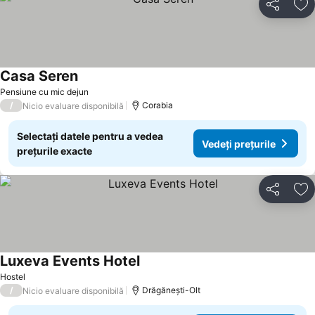
Distribuiți
Ad
Casa Seren
Pensiune cu mic dejun
/
Corabia
Nicio evaluare disponibilă
Selectați datele pentru a vedea
Vedeți prețurile
prețurile exacte
Distribuiți
Ad
Luxeva Events Hotel
Hostel
/
Drăgăneşti-Olt
Nicio evaluare disponibilă