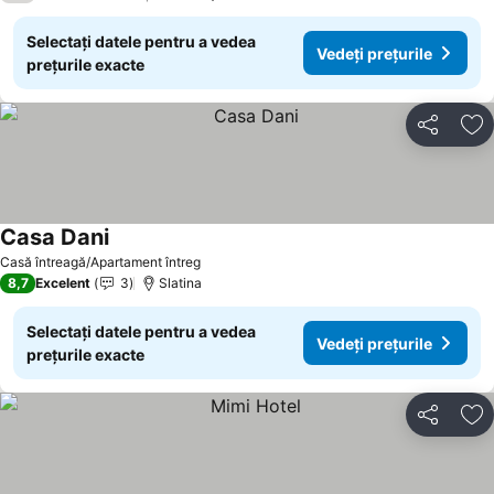
Selectați datele pentru a vedea
Vedeți prețurile
prețurile exacte
Distribuiți
Ad
Casa Dani
Casă întreagă/Apartament întreg
8,7
Excelent
3
Slatina
Selectați datele pentru a vedea
Vedeți prețurile
prețurile exacte
Distribuiți
Ad