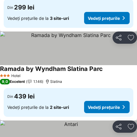
299 lei
Din
Vedeți prețurile de la
3 site-uri
Vedeți prețurile
Distribuiți
Ad
Ramada by Wyndham Slatina Parc
Hotel
3 Stele
9,0
Excelent
1.146
Slatina
439 lei
Din
Vedeți prețurile de la
2 site-uri
Vedeți prețurile
Distribuiți
Ad