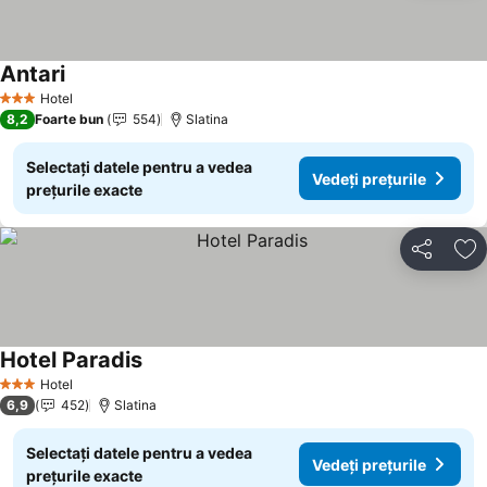
Antari
Hotel
3 Stele
8,2
Foarte bun
554
Slatina
Selectați datele pentru a vedea
Vedeți prețurile
prețurile exacte
Distribuiți
Ad
Hotel Paradis
Hotel
3 Stele
6,9
452
Slatina
Selectați datele pentru a vedea
Vedeți prețurile
prețurile exacte