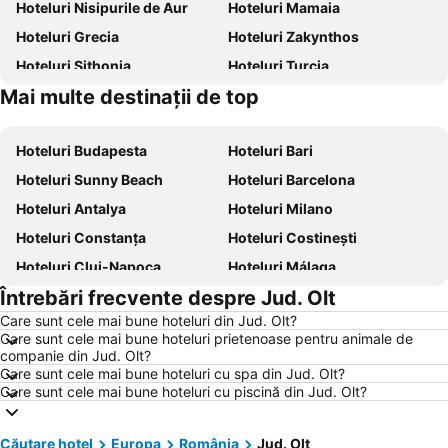
Hoteluri Nisipurile de Aur
Hoteluri Mamaia
Hoteluri Grecia
Hoteluri Zakynthos
Hoteluri Sithonia
Hoteluri Turcia
Mai multe destinații de top
Hoteluri Corfu
Hoteluri Thassos
Hoteluri Budapesta
Hoteluri Bari
Hoteluri Sunny Beach
Hoteluri Barcelona
Hoteluri Antalya
Hoteluri Milano
Hoteluri Constanța
Hoteluri Costinești
Hoteluri Cluj-Napoca
Hoteluri Málaga
Întrebări frecvente despre Jud. Olt
Hoteluri Benidorm
Hoteluri Neptun
Care sunt cele mai bune hoteluri din Jud. Olt?
Hoteluri Durrës
Hoteluri Alicante
Care sunt cele mai bune hoteluri prietenoase pentru animale de
Hoteluri Atena
Hoteluri Rimini
companie din Jud. Olt?
Care sunt cele mai bune hoteluri cu spa din Jud. Olt?
Hoteluri Nisa
Hoteluri Viena
Care sunt cele mai bune hoteluri cu piscină din Jud. Olt?
Hoteluri Paris
Hoteluri Chalkidiki
Hoteluri România
Hoteluri Costa Brava
Căutare hotel
Europa
România
Jud. Olt