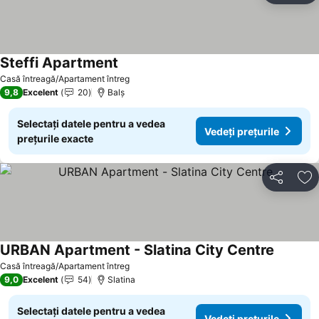
Steffi Apartment
Casă întreagă/Apartament întreg
9,8
Excelent
20
Balş
Selectați datele pentru a vedea
Vedeți prețurile
prețurile exacte
Distribuiți
Ad
URBAN Apartment - Slatina City Centre
Casă întreagă/Apartament întreg
9,0
Excelent
54
Slatina
Selectați datele pentru a vedea
Vedeți prețurile