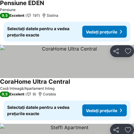
Pensiune EDEN
Pensiune
9,5
Excelent
197
Slatina
Selectați datele pentru a vedea
Vedeți prețurile
prețurile exacte
Distribuiți
Ad
CoraHome Ultra Central
Casă întreagă/Apartament întreg
9,5
Excelent
9
Corabia
Selectați datele pentru a vedea
Vedeți prețurile
prețurile exacte
Distribuiți
Ad