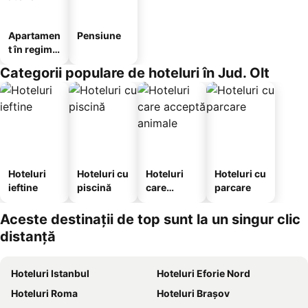
Apartamen
Pensiune
t în regim
hotelier
Categorii populare de hoteluri în Jud. Olt
Hoteluri
Hoteluri cu
Hoteluri
Hoteluri cu
ieftine
piscină
care
parcare
acceptă
animale
Aceste destinații de top sunt la un singur clic
distanță
Hoteluri Istanbul
Hoteluri Eforie Nord
Hoteluri Roma
Hoteluri Brașov