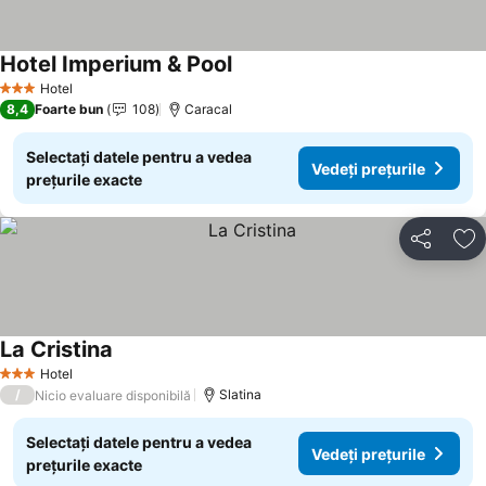
Hotel Imperium & Pool
Hotel
3 Stele
8,4
Foarte bun
108
Caracal
Selectați datele pentru a vedea
Vedeți prețurile
prețurile exacte
Distribuiți
Ad
La Cristina
Hotel
3 Stele
/
Slatina
Nicio evaluare disponibilă
Selectați datele pentru a vedea
Vedeți prețurile
prețurile exacte