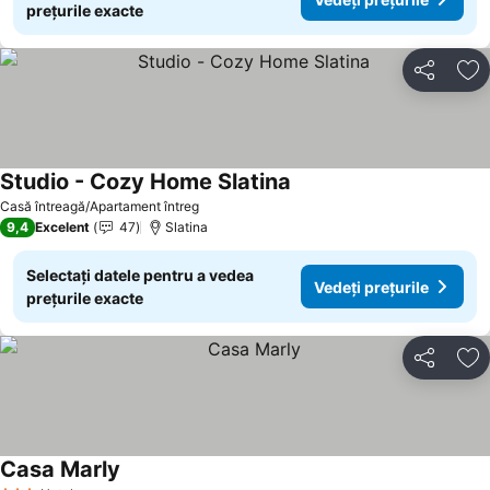
prețurile exacte
Distribuiți
Ad
Studio - Cozy Home Slatina
Casă întreagă/Apartament întreg
9,4
Excelent
47
Slatina
Selectați datele pentru a vedea
Vedeți prețurile
prețurile exacte
Distribuiți
Ad
Casa Marly