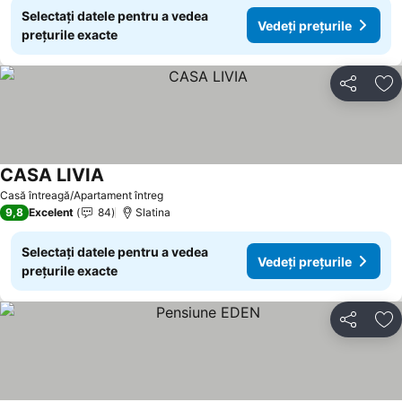
Selectați datele pentru a vedea
Vedeți prețurile
prețurile exacte
Distribuiți
Ad
CASA LIVIA
Casă întreagă/Apartament întreg
9,8
Excelent
84
Slatina
Selectați datele pentru a vedea
Vedeți prețurile
prețurile exacte
Distribuiți
Ad