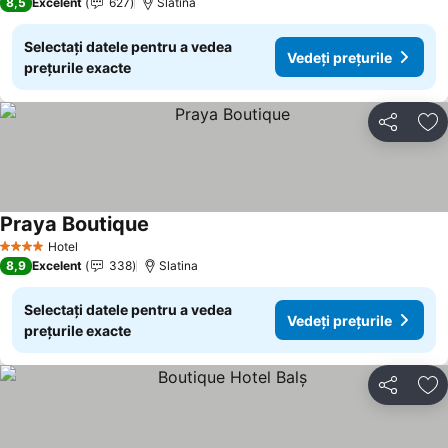
8,5
Excelent
627
Slatina
Selectați datele pentru a vedea
Vedeți prețurile
prețurile exacte
Distribuiți
Ad
Praya Boutique
Hotel
4 Stele
8,9
Excelent
338
Slatina
Selectați datele pentru a vedea
Vedeți prețurile
prețurile exacte
Distribuiți
Ad