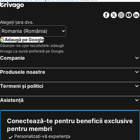
Hoteluri Litoral Bulgaria
Hoteluri Bulgaria
Facebook
Twitter
Insta
Yo
Hoteluri Attica
Hoteluri Italia
Alegeţi ţara dvs.
Hoteluri Austria
Hoteluri Croaţia
Hoteluri Mallorca
Hoteluri Macedonia centrală
Adaugă pe Google
Hoteluri Sardinia
Hoteluri Phu Quoc
Găsește-ne ușor rezultatele: adaugă
trivago ca sursă preferată pe Google.
Hoteluri Insula Aegina
Hoteluri Europa
Companie
Hoteluri Albania
Hoteluri Madrid
Hoteluri Grecia Centrală
Hoteluri Jud. Cluj
Produsele noastre
Termeni și politici
Asistență
Conectează-te pentru beneficii exclusive
pentru membri
Personalizați-vă experiența