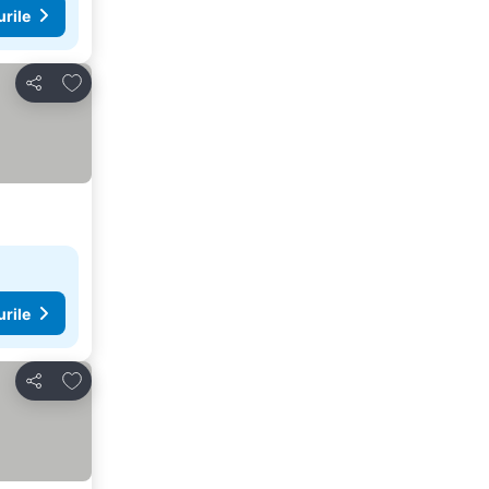
urile
Adăugaţi la favorite
Distribuiți
urile
Adăugaţi la favorite
Distribuiți