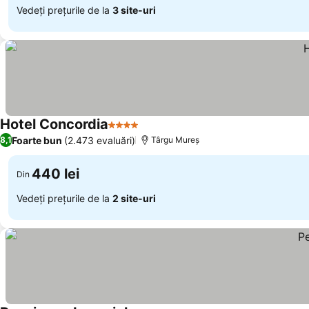
Vedeți prețurile de la
3 site-uri
Hotel Concordia
4 Stele
Foarte bun
(2.473 evaluări)
8,1
Târgu Mureș
440 lei
Din
Vedeți prețurile de la
2 site-uri