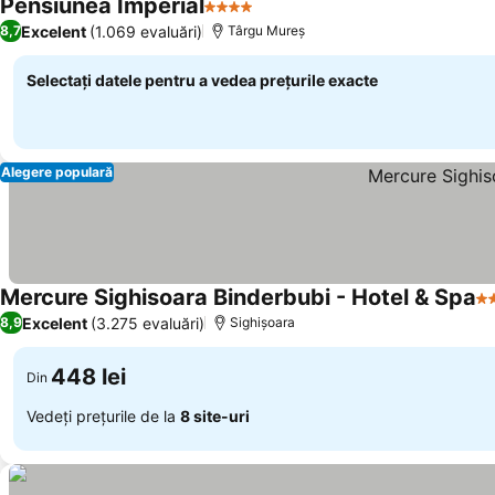
Pensiunea Imperial
4 Stele
Excelent
(1.069 evaluări)
8,7
Târgu Mureș
Selectați datele pentru a vedea prețurile exacte
Alegere populară
Mercure Sighisoara Binderbubi - Hotel & Spa
5 
Excelent
(3.275 evaluări)
8,9
Sighișoara
448 lei
Din
Vedeți prețurile de la
8 site-uri