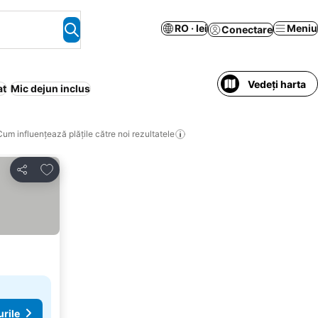
RO · lei
Meniu
Conectare
Vedeți harta
at
Mic dejun inclus
Cum influențează plățile către noi rezultatele
Adăugaţi la favorite
Distribuiți
urile