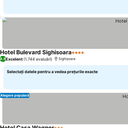
Hotel Bulevard Sighisoara
4 Stele
Excelent
(1.744 evaluări)
8,9
Sighișoara
Selectați datele pentru a vedea prețurile exacte
Alegere populară
Hotel Casa Wagner