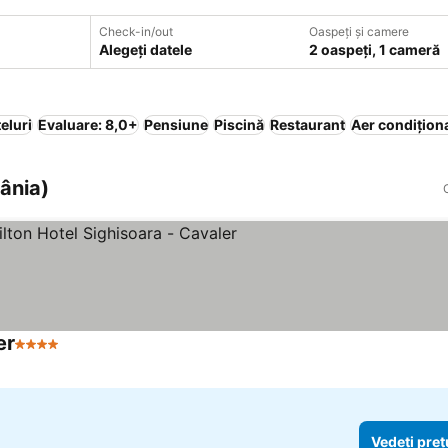
Check-in/out
Oaspeți și camere
Alegeți datele
2 oaspeți, 1 cameră
eluri
Evaluare: 8,0+
Pensiune
Piscină
Restaurant
Aer condițion
ânia)
er
4 Stele
Vedeți preț