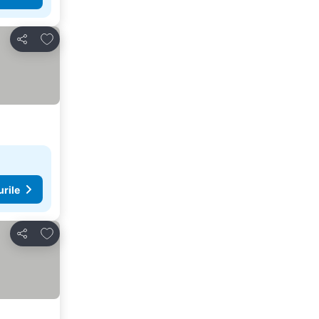
Adăugaţi la favorite
Distribuiți
urile
Adăugaţi la favorite
Distribuiți