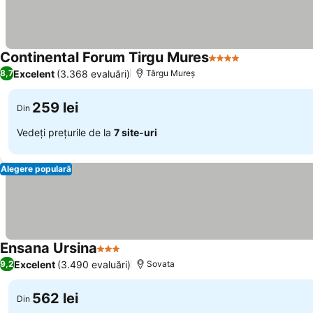
Continental Forum Tirgu Mures
4 Stele
Excelent
(3.368 evaluări)
8,7
Târgu Mureș
259 lei
Din
Vedeți prețurile de la
7 site-uri
Alegere populară
Ensana Ursina
3 Stele
Excelent
(3.490 evaluări)
9,2
Sovata
562 lei
Din