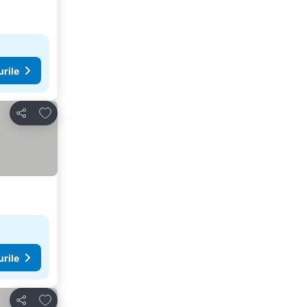
urile
Adăugaţi la favorite
Distribuiți
urile
Adăugaţi la favorite
Distribuiți