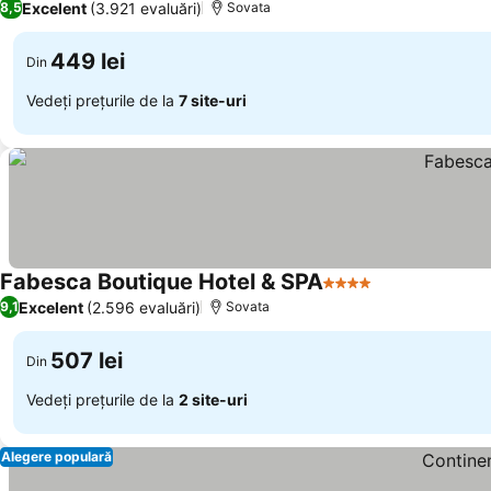
Excelent
(3.921 evaluări)
8,5
Sovata
449 lei
Din
Vedeți prețurile de la
7 site-uri
Fabesca Boutique Hotel & SPA
4 Stele
Excelent
(2.596 evaluări)
9,1
Sovata
507 lei
Din
Vedeți prețurile de la
2 site-uri
Alegere populară