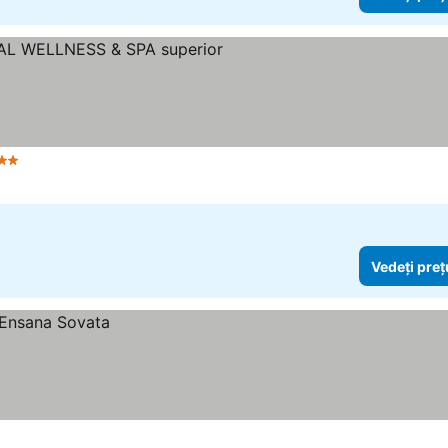
tele
Vedeți preț