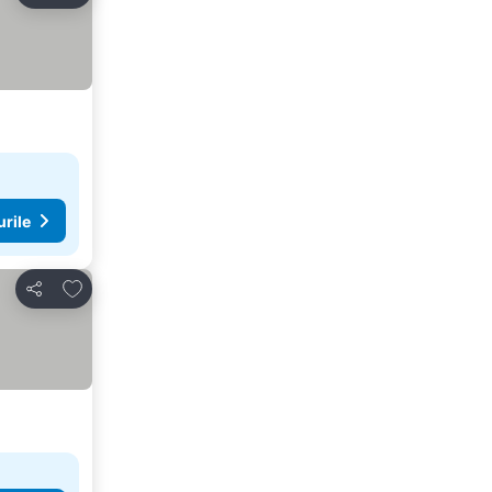
urile
Adăugaţi la favorite
Distribuiți