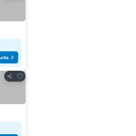
urile
Adăugaţi la favorite
Distribuiți