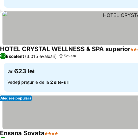
HOTEL CRYSTAL WELLNESS & SPA superior
4 S
Excelent
(3.015 evaluări)
9,7
Sovata
623 lei
Din
Vedeți prețurile de la
2 site-uri
Alegere populară
Ensana Sovata
4 Stele