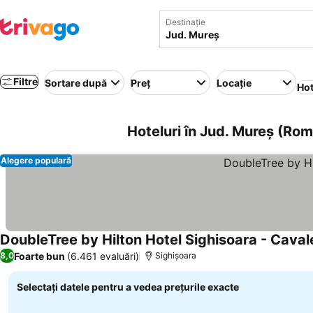
Destinație
Filtre
Sortare după
Preț
Locație
Hot
Hoteluri în Jud. Mureș (Rom
Alegere populară
DoubleTree by Hilton Hotel Sighisoara - Caval
Foarte bun
(6.461 evaluări)
8,0
Sighișoara
Selectați datele pentru a vedea prețurile exacte