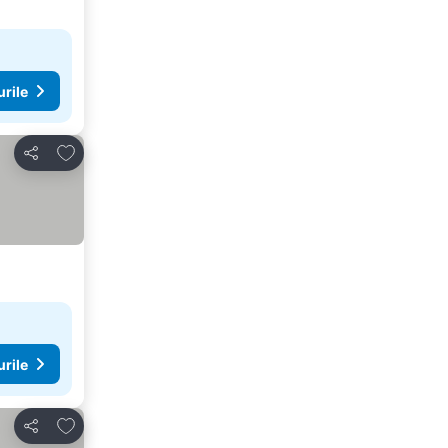
urile
Adăugaţi la favorite
Distribuiți
urile
Adăugaţi la favorite
Distribuiți