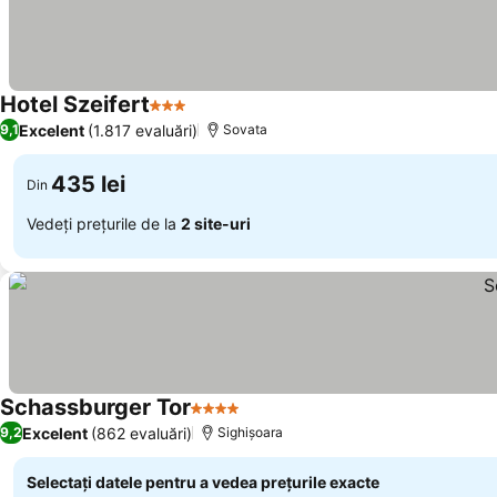
Hotel Szeifert
3 Stele
Excelent
(1.817 evaluări)
9,1
Sovata
435 lei
Din
Vedeți prețurile de la
2 site-uri
Schassburger Tor
4 Stele
Excelent
(862 evaluări)
9,2
Sighișoara
Selectați datele pentru a vedea prețurile exacte