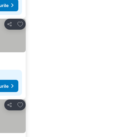
urile
Adăugaţi la favorite
Distribuiți
urile
Adăugaţi la favorite
Distribuiți