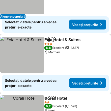
Alegere populară
Selectați datele pentru a vedea
Vedeți prețurile
prețurile exacte
Evia Hotel & Suites
Distribuiți
Adăugaţi la favorite
Vedeți p
3 Stele
8,8
Excelent
1.887
Marmari
Selectați datele pentru a vedea
Vedeți prețurile
prețurile exacte
Corali Hotel
Distribuiți
Adăugaţi la favorite
Vedeți prețuril
2 Stele
9,2
Excelent
598
Kymi