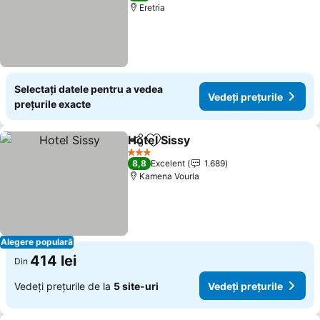
Eretria
Selectați datele pentru a vedea
Vedeți prețurile
prețurile exacte
Hotel Sissy
Distribuiți
Adăugaţi la favorite
Vedeți prețurile
3 Stele
8,8
Excelent
1.689
Kamena Vourla
Alegere populară
414 lei
Din
Vedeți prețurile de la
5 site-uri
Vedeți prețurile