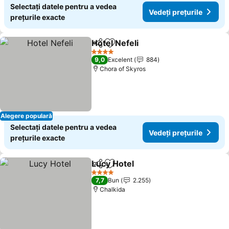
Selectați datele pentru a vedea
Vedeți prețurile
prețurile exacte
Hotel Nefeli
Distribuiți
Adăugaţi la favorite
Vedeți prețuril
4 Stele
9,0
Excelent
884
Chora of Skyros
Alegere populară
Selectați datele pentru a vedea
Vedeți prețurile
prețurile exacte
Lucy Hotel
Distribuiți
Adăugaţi la favorite
Vedeți prețurile
4 Stele
7,7
Bun
2.255
Chalkida