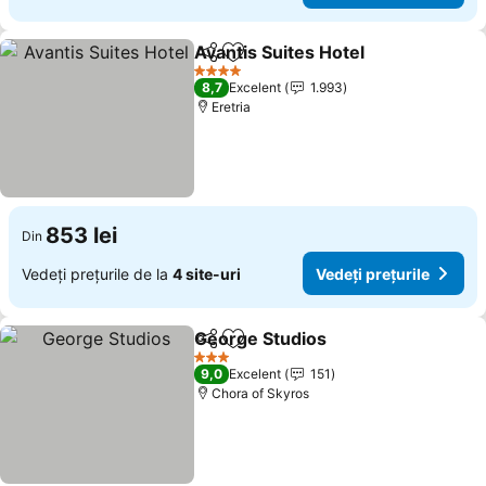
Avantis Suites Hotel
Distribuiți
Adăugaţi la favorite
Vedeți
4 Stele
8,7
Excelent
1.993
Eretria
853 lei
Din
Vedeți prețurile de la
4 site-uri
Vedeți prețurile
George Studios
Distribuiți
Adăugaţi la favorite
Vedeți preț
3 Stele
9,0
Excelent
151
Chora of Skyros