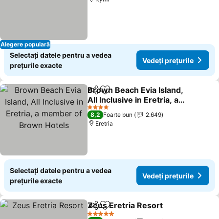
Alegere populară
Selectați datele pentru a vedea
Vedeți prețurile
prețurile exacte
Brown Beach Evia Island,
Distribuiți
Adăugaţi la favorite
All Inclusive in Eretria, a
member of Brown Hotels
Vedeți prețurile
4 Stele
8,2
Foarte bun
2.649
Eretria
Selectați datele pentru a vedea
Vedeți prețurile
prețurile exacte
Zeus Eretria Resort
Distribuiți
Adăugaţi la favorite
Vedeți 
5 Stele