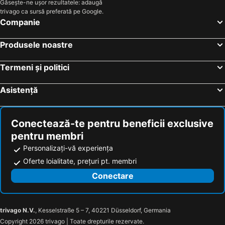
Găsește-ne ușor rezultatele: adaugă
trivago ca sursă preferată pe Google.
Hoteluri Thiva
Hoteluri Mantoudi
Companie
Hoteluri Agios Nikolaos
Hoteluri Livanates
Hoteluri Karavomylos
Hoteluri Limnionas
Produsele noastre
Hoteluri Amfilochia
Hoteluri Livadia
Termeni și politici
Hoteluri Eratini
Hoteluri Antikyra
Hoteluri Agios Georgios
Hoteluri Neos Pyrgos
Asistență
Hoteluri Politika
Hoteluri Oxylithos
Hoteluri Aitoliko
Hoteluri Menidi
Conectează-te pentru beneficii exclusive
pentru membri
Personalizați-vă experiența
Oferte loialitate, prețuri pt. membri
Conectare
trivago N.V.
, Kesselstraße 5 – 7, 40221 Düsseldorf, Germania
Copyright 2026 trivago | Toate drepturile rezervate.