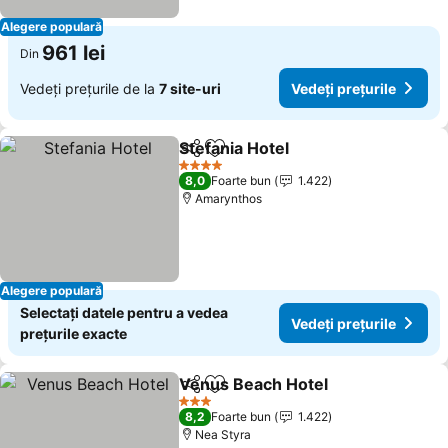
Alegere populară
961 lei
Din
Vedeți prețurile de la
7 site-uri
Vedeți prețurile
Stefania Hotel
Distribuiți
Adăugaţi la favorite
Vedeți prețur
4 Stele
8,0
Foarte bun
1.422
Amarynthos
Alegere populară
Selectați datele pentru a vedea
Vedeți prețurile
prețurile exacte
Venus Beach Hotel
Distribuiți
Adăugaţi la favorite
Vedeți 
3 Stele
8,2
Foarte bun
1.422
Nea Styra