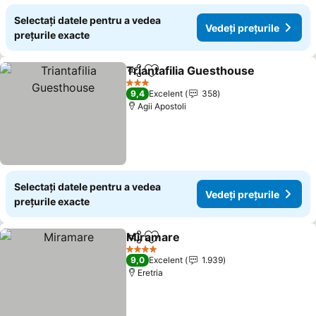
Selectați datele pentru a vedea
Vedeți prețurile
prețurile exacte
Triantafilia Guesthouse
Distribuiți
Adăugaţi la favorite
Ved
3 Stele
9,4
Excelent
358
Agii Apostoli
Selectați datele pentru a vedea
Vedeți prețurile
prețurile exacte
Miramare
Distribuiți
Adăugaţi la favorite
Vedeți prețurile
4 Stele
9,0
Excelent
1.939
Eretria