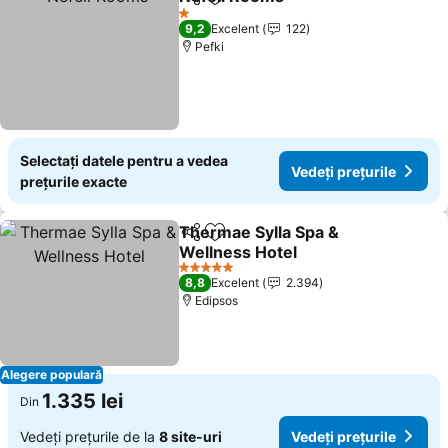
Distribuiți
Adăugaţi la favorite
Vedeți prețur
1 Stele
9,2
Excelent
122
Pefki
Selectați datele pentru a vedea
Vedeți prețurile
prețurile exacte
Thermae Sylla Spa &
Distribuiți
Adăugaţi la favorite
Wellness Hotel
Vedeți prețurile
5 Stele
8,8
Excelent
2.394
Edipsos
Alegere populară
1.335 lei
Din
Vedeți prețurile de la
8 site-uri
Vedeți prețurile