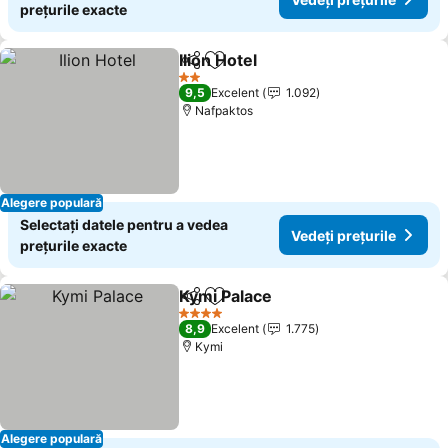
prețurile exacte
Ilion Hotel
Distribuiți
Adăugaţi la favorite
Vedeți prețurile
2 Stele
9,5
Excelent
1.092
Nafpaktos
Alegere populară
Selectați datele pentru a vedea
Vedeți prețurile
prețurile exacte
Kymi Palace
Distribuiți
Adăugaţi la favorite
Vedeți prețuril
4 Stele
8,9
Excelent
1.775
Kymi
Alegere populară