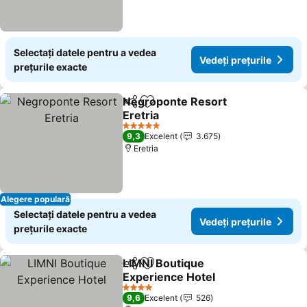
Selectați datele pentru a vedea
Vedeți prețurile
prețurile exacte
Negroponte Resort
Distribuiți
Adăugaţi la favorite
Eretria
Vedeți prețurile
5 Stele
9,3
Excelent
3.675
Eretria
Alegere populară
Selectați datele pentru a vedea
Vedeți prețurile
prețurile exacte
LIMNI Boutique
Distribuiți
Adăugaţi la favorite
Experience Hotel
Vedeți prețurile
4 Stele
9,6
Excelent
526