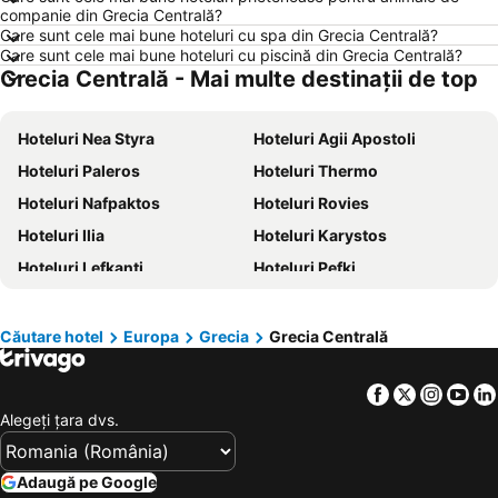
companie din Grecia Centrală?
Hoteluri Nisa
Hoteluri Viena
Care sunt cele mai bune hoteluri cu spa din Grecia Centrală?
Care sunt cele mai bune hoteluri cu piscină din Grecia Centrală?
Hoteluri Paris
Hoteluri Turcia
Grecia Centrală - Mai multe destinații de top
Hoteluri Chalkidiki
Hoteluri Costa Brava
Hoteluri Litoral Bulgaria
Hoteluri Bulgaria
Hoteluri Nea Styra
Hoteluri Agii Apostoli
Hoteluri Attica
Hoteluri Italia
Hoteluri Paleros
Hoteluri Thermo
Hoteluri Austria
Hoteluri Croaţia
Hoteluri Nafpaktos
Hoteluri Rovies
Hoteluri Mallorca
Hoteluri Macedonia centrală
Hoteluri Ilia
Hoteluri Karystos
Hoteluri Sardinia
Hoteluri Phu Quoc
Hoteluri Lefkanti
Hoteluri Pefki
Hoteluri Insula Aegina
Hoteluri Europa
Hoteluri Loutra Ipatis
Hoteluri Agia Anna
Hoteluri Albania
Hoteluri Madrid
Hoteluri Arachova
Hoteluri Aliveri
Căutare hotel
Europa
Grecia
Grecia Centrală
Hoteluri Grecia Centrală
Hoteluri Jud. Cluj
Hoteluri Mytikas
Hoteluri Vonitsa
Facebook
Twitter
Insta
Yo
Hoteluri Limni
Hoteluri Steni
Alegeţi ţara dvs.
Hoteluri Karpenissi
Hoteluri Molos
Hoteluri Orei
Hoteluri Galaxidi
Adaugă pe Google
Hoteluri Itea
Hoteluri Stylida