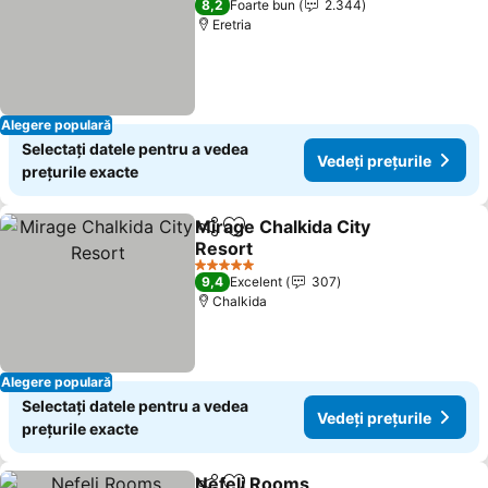
8,2
Foarte bun
2.344
Eretria
Alegere populară
Selectați datele pentru a vedea
Vedeți prețurile
prețurile exacte
Mirage Chalkida City
Distribuiți
Adăugaţi la favorite
Resort
Vedeți prețurile
5 Stele
9,4
Excelent
307
Chalkida
Alegere populară
Selectați datele pentru a vedea
Vedeți prețurile
prețurile exacte
Nefeli Rooms