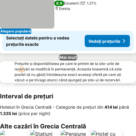
Vedeți prețurile
3 Stele
8,9
Excelent
1.211
Eretria
Alegere populară
Selectați datele pentru a vedea
Vedeți prețurile
prețurile exacte
Mai mult
Prețurile și disponibilitatea pe care le primim de la site-urile de
rezervări se modifică în permanență. Aceasta înseamnă că este
posibil să nu găsiți întotdeauna exact aceeași ofertă pe care ați
văzut-o pe trivago atunci când ajungeți pe site-ul de rezervări.
Interval de prețuri
Hoteluri în Grecia Centrală -
Categorie de preţuri
din
‎414 lei
până
‎1.335 lei
(price per night)
Alte cazări în Grecia Centrală