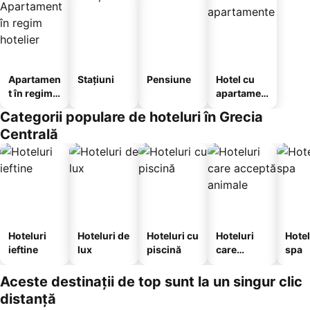
Apartamen
Stațiuni
Pensiune
Hotel cu
t în regim
apartamen
hotelier
te
Categorii populare de hoteluri în Grecia
Centrală
Hoteluri
Hoteluri de
Hoteluri cu
Hoteluri
Hotel
ieftine
lux
piscină
care
spa
acceptă
animale
Aceste destinații de top sunt la un singur clic
distanță