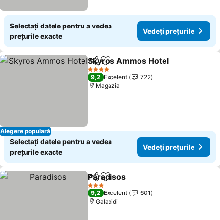
Selectați datele pentru a vedea
Vedeți prețurile
prețurile exacte
Skyros Ammos Hotel
Distribuiți
Adăugaţi la favorite
Vedeț
4 Stele
9,2
Excelent
722
Magazia
Alegere populară
Selectați datele pentru a vedea
Vedeți prețurile
prețurile exacte
Paradisos
Distribuiți
Adăugaţi la favorite
Vedeți prețurile
3 Stele
9,2
Excelent
601
Galaxidi