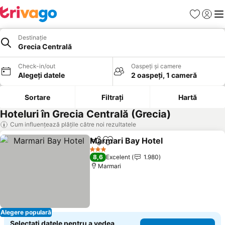
Favorite
Conect
Men
Destinație
Grecia Centrală
Check-in/out
Oaspeți și camere
Alegeți datele
2 oaspeți, 1 cameră
Sortare
Filtrați
Hartă
Hoteluri în Grecia Centrală (Grecia)
Cum influențează plățile către noi rezultatele
Marmari Bay Hotel
Distribuiți
Adăugaţi la favorite
Vedeți p
3 Stele
8,6
Excelent
1.980
Marmari
Alegere populară
Selectați datele pentru a vedea