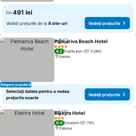
491 lei
Din
Vedeți prețurile de la
8 site-uri
Vedeți prețurile
Palmariva Beach Hotel
Distribuiți
Adăugaţi la favorite
Vede
4 Stele
8,2
Foarte bun
5.284
Eretria
Alegere populară
Selectați datele pentru a vedea
Vedeți prețurile
prețurile exacte
Elektra Hotel
Distribuiți
Adăugaţi la favorite
Vedeți prețuri
3 Stele
9,4
Excelent
791
Paleros