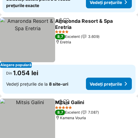
Vedeți prețurile
prețurile exacte
Amaronda Resort & Spa
Distribuiți
Adăugaţi la favorite
Eretria
Vedeți prețurile
4 Stele
8,7
Excelent
3.609
Eretria
Alegere populară
1.054 lei
Din
Vedeți prețurile de la
8 site-uri
Vedeți prețurile
Mitsis Galini
Distribuiți
Adăugaţi la favorite
Vedeți prețuril
5 Stele
8,7
Excelent
7.087
Kamena Vourla