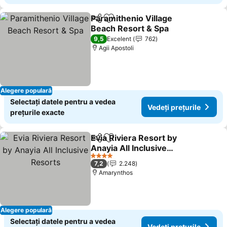
Paramithenio Village
Distribuiți
Adăugaţi la favorite
Beach Resort & Spa
Vedeți prețurile
9,5
Excelent
762
Agii Apostoli
Alegere populară
Selectați datele pentru a vedea
Vedeți prețurile
prețurile exacte
Evia Riviera Resort by
Distribuiți
Adăugaţi la favorite
Anayia All Inclusive
Resorts
Vedeți prețurile
4 Stele
7,2
2.248
Amarynthos
Alegere populară
Selectați datele pentru a vedea
Vedeți prețurile