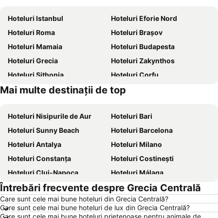
Hoteluri Istanbul
Hoteluri Eforie Nord
Hoteluri Roma
Hoteluri Brașov
Hoteluri Mamaia
Hoteluri Budapesta
Hoteluri Grecia
Hoteluri Zakynthos
Hoteluri Sithonia
Hoteluri Corfu
Mai multe destinații de top
Hoteluri Thassos
Hoteluri România
Hoteluri Nisipurile de Aur
Hoteluri Bari
Hoteluri Sunny Beach
Hoteluri Barcelona
Hoteluri Antalya
Hoteluri Milano
Hoteluri Constanța
Hoteluri Costinești
Hoteluri Cluj-Napoca
Hoteluri Málaga
Întrebări frecvente despre Grecia Centrală
Hoteluri Benidorm
Hoteluri Neptun
Care sunt cele mai bune hoteluri din Grecia Centrală?
Hoteluri Durrës
Hoteluri Alicante
Care sunt cele mai bune hoteluri de lux din Grecia Centrală?
Hoteluri Atena
Hoteluri Rimini
Care sunt cele mai bune hoteluri prietenoase pentru animale de