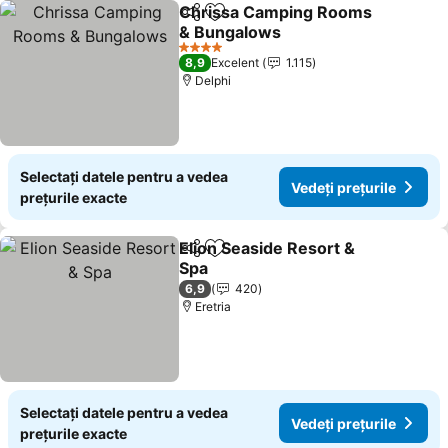
Chrissa Camping Rooms
Distribuiți
Adăugaţi la favorite
& Bungalows
Vedeți prețurile
4 Stele
8,9
Excelent
1.115
Delphi
Selectați datele pentru a vedea
Vedeți prețurile
prețurile exacte
Elion Seaside Resort &
Distribuiți
Adăugaţi la favorite
Spa
Vedeți prețurile
6,9
420
Eretria
Selectați datele pentru a vedea
Vedeți prețurile
prețurile exacte