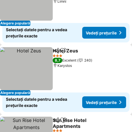
Limni
Alegere populară
Selectați datele pentru a vedea
Vedeți prețurile
prețurile exacte
Hotel Zeus
Distribuiți
Adăugaţi la favorite
Vedeți prețurile
3 Stele
8,7
Excelent
240
Karystos
Alegere populară
Selectați datele pentru a vedea
Vedeți prețurile
prețurile exacte
Sun Rise Hotel
Distribuiți
Adăugaţi la favorite
Apartments