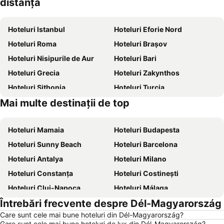
distanță
Hoteluri Istanbul
Hoteluri Eforie Nord
Hoteluri Roma
Hoteluri Brașov
Hoteluri Nisipurile de Aur
Hoteluri Bari
Hoteluri Grecia
Hoteluri Zakynthos
Hoteluri Sithonia
Hoteluri Turcia
Mai multe destinații de top
Hoteluri Corfu
Hoteluri Thassos
Hoteluri Mamaia
Hoteluri Budapesta
Hoteluri Sunny Beach
Hoteluri Barcelona
Hoteluri Antalya
Hoteluri Milano
Hoteluri Constanța
Hoteluri Costinești
Hoteluri Cluj-Napoca
Hoteluri Málaga
Întrebări frecvente despre Dél-Magyarország
Hoteluri Benidorm
Hoteluri Neptun
Care sunt cele mai bune hoteluri din Dél-Magyarország?
Hoteluri Durrës
Hoteluri Alicante
Care sunt cele mai bune hoteluri de lux din Dél-Magyarország?