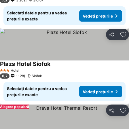
7,3
3.269
Siófok
Selectați datele pentru a vedea
Vedeți prețurile
prețurile exacte
Distribuiți
Ad
Plazs Hotel Siofok
Vedeți prețurile
Hotel
3 Stele
6,7
1.128
Siófok
Selectați datele pentru a vedea
Vedeți prețurile
prețurile exacte
Alegere populară
Distribuiți
Ad