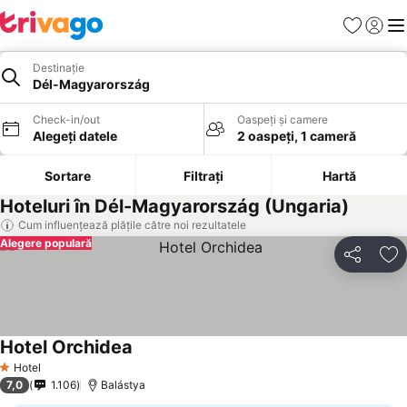
Favorite
Conect
Men
Destinație
Dél-Magyarország
Check-in/out
Oaspeți și camere
Alegeți datele
2 oaspeți, 1 cameră
Sortare
Filtrați
Hartă
Hoteluri în Dél-Magyarország (Ungaria)
Cum influențează plățile către noi rezultatele
Alegere populară
Distribuiți
Ad
Hotel Orchidea
Vedeți prețurile
Hotel
1 Stele
7,0
1.106
Balástya