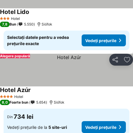
Hotel Lido
Vedeți prețurile
Hotel
3 Stele
7,8
Bun
5.550
Siófok
Selectați datele pentru a vedea
Vedeți prețurile
prețurile exacte
Alegere populară
Distribuiți
Ad
Hotel Azúr
Vedeți prețurile
Hotel
4 Stele
8,0
Foarte bun
5.654
Siófok
734 lei
Din
Vedeți prețurile de la
5 site-uri
Vedeți prețurile