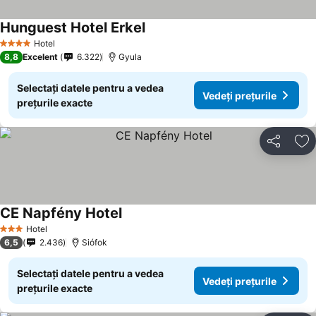
Hunguest Hotel Erkel
Vedeți prețurile
Hotel
4 Stele
8,8
Excelent
6.322
Gyula
Selectați datele pentru a vedea
Vedeți prețurile
prețurile exacte
Distribuiți
Ad
CE Napfény Hotel
Vedeți prețurile
Hotel
3 Stele
6,5
2.436
Siófok
Selectați datele pentru a vedea
Vedeți prețurile
prețurile exacte