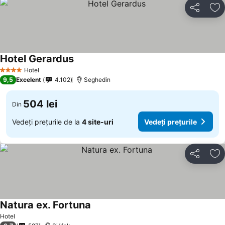
Distribuiți
Ad
Hotel Gerardus
Vedeți prețurile
Hotel
4 Stele
9,5
Excelent
4.102
Seghedin
504 lei
Din
Vedeți prețurile de la
4 site-uri
Vedeți prețurile
Distribuiți
Ad
Natura ex. Fortuna
Vedeți prețurile
Hotel