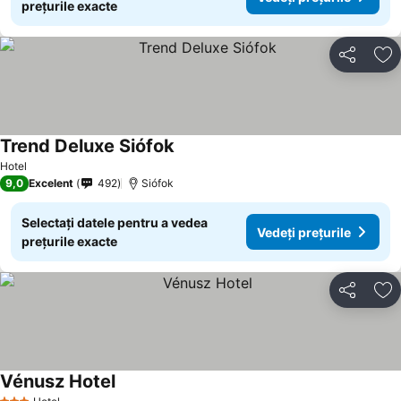
prețurile exacte
Distribuiți
Ad
Trend Deluxe Siófok
Vedeți prețurile
Hotel
9,0
Excelent
492
Siófok
Selectați datele pentru a vedea
Vedeți prețurile
prețurile exacte
Distribuiți
Ad
Vénusz Hotel
Vedeți prețurile