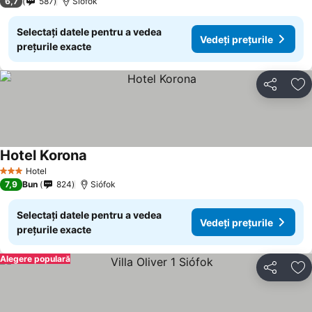
6,7
587
Siófok
Selectați datele pentru a vedea
Vedeți prețurile
prețurile exacte
Distribuiți
Ad
Hotel Korona
Vedeți prețurile
Hotel
3 Stele
7,9
Bun
824
Siófok
Selectați datele pentru a vedea
Vedeți prețurile
prețurile exacte
Alegere populară
Distribuiți
Ad