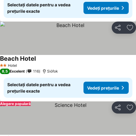
Selectați datele pentru a vedea
Vedeți prețurile
prețurile exacte
Distribuiți
Ad
Beach Hotel
Vedeți prețurile
Hotel
2 Stele
8,5
Excelent
116
Siófok
Selectați datele pentru a vedea
Vedeți prețurile
prețurile exacte
Alegere populară
Distribuiți
Ad