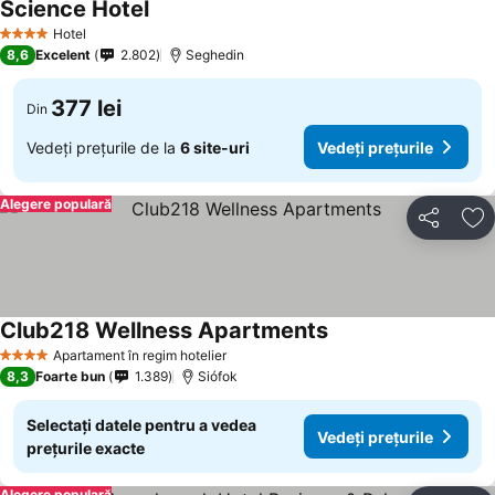
Science Hotel
Vedeți prețurile
Hotel
4 Stele
8,6
Excelent
2.802
Seghedin
377 lei
Din
Vedeți prețurile de la
6 site-uri
Vedeți prețurile
Alegere populară
Distribuiți
Ad
Club218 Wellness Apartments
Vedeți prețurile
Apartament în regim hotelier
4 Stele
8,3
Foarte bun
1.389
Siófok
Selectați datele pentru a vedea
Vedeți prețurile
prețurile exacte
Alegere populară