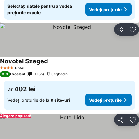
Selectați datele pentru a vedea
Vedeți prețurile
prețurile exacte
Distribuiți
Ad
Novotel Szeged
Vedeți prețurile
Hotel
4 Stele
8,9
Excelent
9.155
Seghedin
402 lei
Din
Vedeți prețurile de la
9 site-uri
Vedeți prețurile
Alegere populară
Distribuiți
Ad