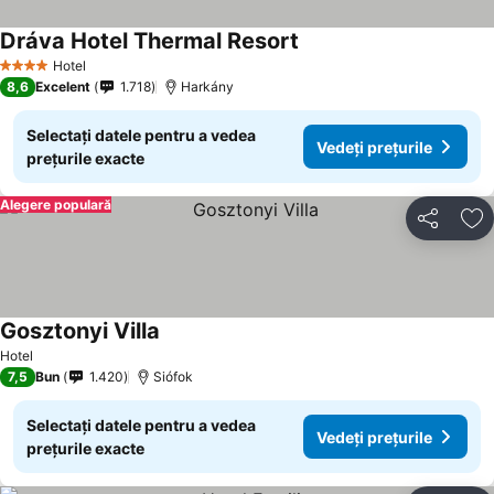
Dráva Hotel Thermal Resort
Vedeți prețurile
Hotel
4 Stele
8,6
Excelent
1.718
Harkány
Selectați datele pentru a vedea
Vedeți prețurile
prețurile exacte
Alegere populară
Distribuiți
Ad
Gosztonyi Villa
Vedeți prețurile
Hotel
7,5
Bun
1.420
Siófok
Selectați datele pentru a vedea
Vedeți prețurile
prețurile exacte