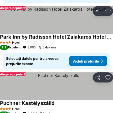
Alegere populară
Distribuiți
Ad
Park Inn by Radisson Hotel Zalakaros Hotel & Spa
Vedeți prețurile
Hotel
4 Stele
9,2
Excelent
8.095
Zalakaros
Selectați datele pentru a vedea
Vedeți prețurile
prețurile exacte
Alegere populară
Distribuiți
Ad
Puchner Kastélyszálló
Vedeți prețurile
Hotel
4 Stele