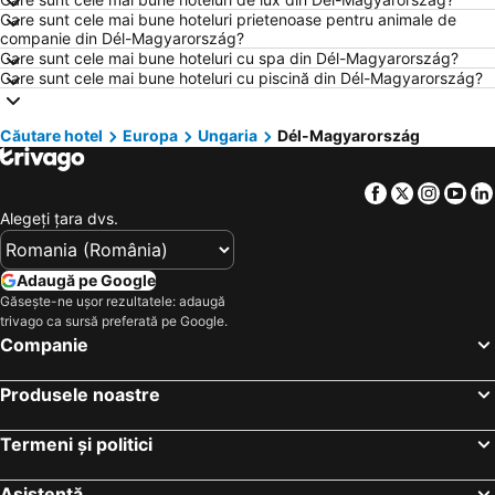
Hoteluri Atena
Hoteluri Rimini
Care sunt cele mai bune hoteluri prietenoase pentru animale de
companie din Dél-Magyarország?
Hoteluri Nisa
Hoteluri Viena
Care sunt cele mai bune hoteluri cu spa din Dél-Magyarország?
Care sunt cele mai bune hoteluri cu piscină din Dél-Magyarország?
Hoteluri Paris
Hoteluri Chalkidiki
Hoteluri România
Hoteluri Costa Brava
Căutare hotel
Europa
Ungaria
Dél-Magyarország
Hoteluri Litoral Bulgaria
Hoteluri Bulgaria
Hoteluri Attica
Hoteluri Italia
Facebook
Twitter
Insta
Yo
Hoteluri Austria
Hoteluri Croaţia
Alegeţi ţara dvs.
Hoteluri Mallorca
Hoteluri Macedonia centrală
Hoteluri Sardinia
Hoteluri Phu Quoc
Adaugă pe Google
Găsește-ne ușor rezultatele: adaugă
Hoteluri Insula Aegina
Hoteluri Europa
trivago ca sursă preferată pe Google.
Hoteluri Albania
Hoteluri Madrid
Companie
Hoteluri Grecia Centrală
Hoteluri Jud. Cluj
Produsele noastre
Termeni și politici
Asistență