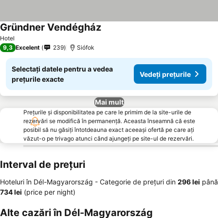
Gründner Vendégház
Vedeți prețurile
Hotel
9,3
Excelent
239
Siófok
Selectați datele pentru a vedea
Vedeți prețurile
prețurile exacte
Mai mult
Prețurile și disponibilitatea pe care le primim de la site-urile de
rezervări se modifică în permanență. Aceasta înseamnă că este
posibil să nu găsiți întotdeauna exact aceeași ofertă pe care ați
văzut-o pe trivago atunci când ajungeți pe site-ul de rezervări.
Interval de prețuri
Hoteluri în Dél-Magyarország -
Categorie de preţuri
din
‎296 lei
până
‎734 lei
(price per night)
Alte cazări în Dél-Magyarország