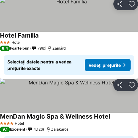
Distribuiți
Ad
Hotel Familia
Vedeți prețurile
Hotel
3 Stele
8,4
Foarte bun
796
Zamárdi
Selectați datele pentru a vedea
Vedeți prețurile
prețurile exacte
Distribuiți
Ad
MenDan Magic Spa & Wellness Hotel
Vedeți prețu
Hotel
4 Stele
9,1
Excelent
4.126
Zalakaros