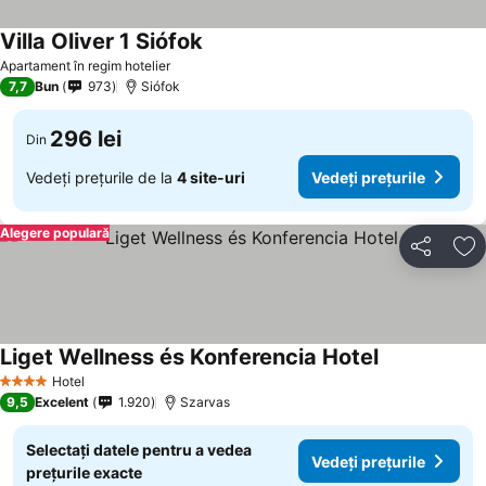
Villa Oliver 1 Siófok
Vedeți prețurile
Apartament în regim hotelier
7,7
Bun
973
Siófok
296 lei
Din
Vedeți prețurile de la
4 site-uri
Vedeți prețurile
Alegere populară
Distribuiți
Ad
Liget Wellness és Konferencia Hotel
Vedeți prețur
Hotel
4 Stele
9,5
Excelent
1.920
Szarvas
Selectați datele pentru a vedea
Vedeți prețurile
prețurile exacte