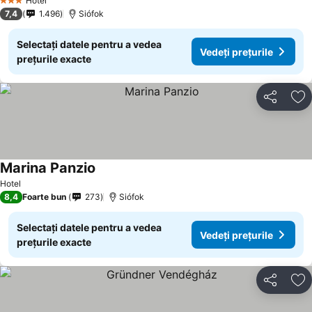
Hotel
3 Stele
7,4
1.496
Siófok
Selectați datele pentru a vedea
Vedeți prețurile
prețurile exacte
Distribuiți
Ad
Marina Panzio
Vedeți prețurile
Hotel
8,4
Foarte bun
273
Siófok
Selectați datele pentru a vedea
Vedeți prețurile
prețurile exacte
Distribuiți
Ad