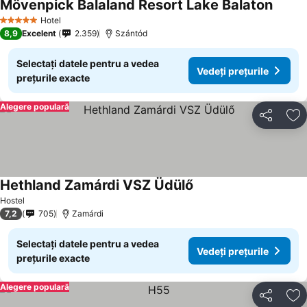
Mövenpick Balaland Resort Lake Balaton
Vedeți 
Hotel
5 Stele
8,9
Excelent
2.359
Szántód
Selectați datele pentru a vedea
Vedeți prețurile
prețurile exacte
Alegere populară
Distribuiți
Ad
Hethland Zamárdi VSZ Üdülő
Vedeți prețurile
Hostel
7,2
705
Zamárdi
Selectați datele pentru a vedea
Vedeți prețurile
prețurile exacte
Alegere populară
Distribuiți
Ad