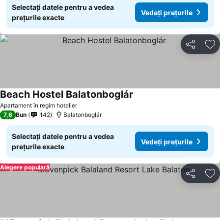
Selectați datele pentru a vedea
Vedeți prețurile
prețurile exacte
Distribuiți
Ad
Beach Hostel Balatonboglár
Vedeți prețurile
Apartament în regim hotelier
7,6
Bun
142
Balatonboglár
Selectați datele pentru a vedea
Vedeți prețurile
prețurile exacte
Alegere populară
Distribuiți
Ad