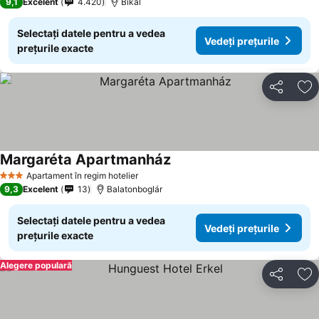
9,1
Excelent
4.420
Bikal
Selectați datele pentru a vedea
Vedeți prețurile
prețurile exacte
Distribuiți
Ad
Margaréta Apartmanház
Vedeți prețurile
Apartament în regim hotelier
3 Stele
9,3
Excelent
13
Balatonboglár
Selectați datele pentru a vedea
Vedeți prețurile
prețurile exacte
Alegere populară
Distribuiți
Ad