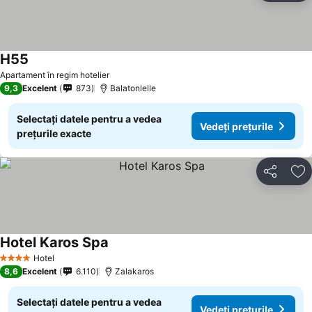
H55
Vedeți prețurile
Apartament în regim hotelier
9,3
Excelent
873
Balatonlelle
Selectați datele pentru a vedea
Vedeți prețurile
prețurile exacte
Distribuiți
Ad
Hotel Karos Spa
Vedeți prețurile
Hotel
4 Stele
8,6
Excelent
6.110
Zalakaros
Selectați datele pentru a vedea
Vedeți prețurile