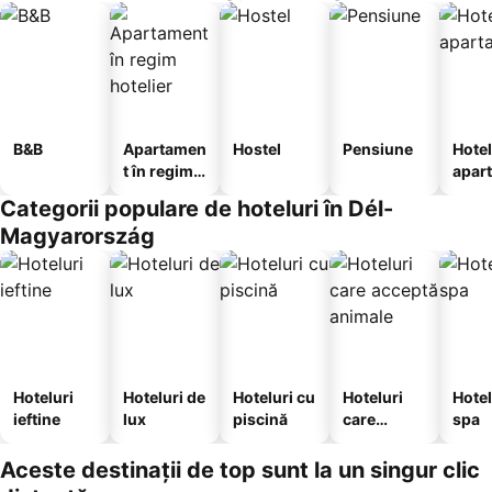
B&B
Apartamen
Hostel
Pensiune
Hotel
t în regim
apar
hotelier
te
Categorii populare de hoteluri în Dél-
Magyarország
Hoteluri
Hoteluri de
Hoteluri cu
Hoteluri
Hotel
ieftine
lux
piscină
care
spa
acceptă
animale
Aceste destinații de top sunt la un singur clic