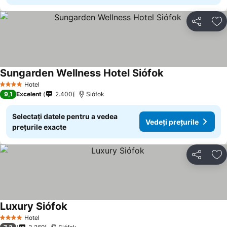
Distribuiți
Ad
Sungarden Wellness Hotel Siófok
Vedeți prețurile
Hotel
4 Stele
9,1
Excelent
2.400
Siófok
Selectați datele pentru a vedea
Vedeți prețurile
prețurile exacte
Distribuiți
Ad
Luxury Siófok
Vedeți prețurile
Hotel
4 Stele