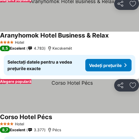
Distribuiți
Ad
Aranyhomok Hotel Business & Relax
Vedeți prețur
Hotel
4 Stele
8,5
Excelent
4.783
Kecskemét
Selectați datele pentru a vedea
Vedeți prețurile
prețurile exacte
Alegere populară
Distribuiți
Ad
Corso Hotel Pécs
Vedeți prețurile
Hotel
4 Stele
8,7
Excelent
3.377
Pécs