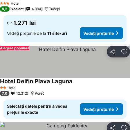
Vedeți prețuri
Hotel
3 Stele
8,5
Excelent
4.994
Tučepi
1.271 lei
Din
Vedeți prețurile de la
11 site-uri
Vedeți prețurile
Alegere populară
Distribuiți
Ad
Hotel Delfin Plava Laguna
Vedeți prețurile
Hotel
2 Stele
7,0
12.312
Poreč
Selectați datele pentru a vedea
Vedeți prețurile
prețurile exacte