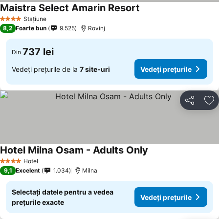
Maistra Select Amarin Resort
Vedeți prețurile
Stațiune
4 Stele
8,2
Foarte bun
9.525
Rovinj
737 lei
Din
Vedeți prețurile de la
7 site-uri
Vedeți prețurile
Distribuiți
Ad
Hotel Milna Osam - Adults Only
Vedeți prețurile
Hotel
4 Stele
9,1
Excelent
1.034
Milna
Selectați datele pentru a vedea
Vedeți prețurile
prețurile exacte