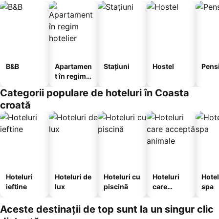
B&B
Apartamen
Stațiuni
Hostel
Pens
t în regim
hotelier
Categorii populare de hoteluri în Coasta
croată
Hoteluri
Hoteluri de
Hoteluri cu
Hoteluri
Hotel
ieftine
lux
piscină
care
spa
acceptă
animale
Aceste destinații de top sunt la un singur clic