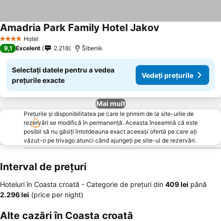
Amadria Park Family Hotel Jakov
Vedeți prețurile
Hotel
4 Stele
9,1
Excelent
2.218
Šibenik
Selectați datele pentru a vedea
Vedeți prețurile
prețurile exacte
Mai mult
Prețurile și disponibilitatea pe care le primim de la site-urile de
rezervări se modifică în permanență. Aceasta înseamnă că este
posibil să nu găsiți întotdeauna exact aceeași ofertă pe care ați
văzut-o pe trivago atunci când ajungeți pe site-ul de rezervări.
Interval de prețuri
Hoteluri în Coasta croată -
Categorie de preţuri
din
‎409 lei
până
‎2.296 lei
(price per night)
Alte cazări în Coasta croată