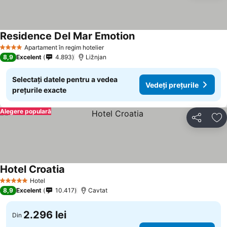
Residence Del Mar Emotion
Vedeți prețurile
Apartament în regim hotelier
4 Stele
8,9
Excelent
4.893
Ližnjan
Selectați datele pentru a vedea
Vedeți prețurile
prețurile exacte
Alegere populară
Distribuiți
Ad
Hotel Croatia
Vedeți prețurile
Hotel
5 Stele
8,9
Excelent
10.417
Cavtat
2.296 lei
Din