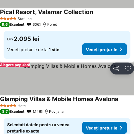
Pical Resort, Valamar Collection
Vedeți prețurile
Stațiune
5 Stele
9,6
Excelent
606
Poreč
2.095 lei
Din
Vedeți prețurile de la
1 site
Vedeți prețurile
Alegere populară
Distribuiți
Ad
Glamping Villas & Mobile Homes Avalona
Vedeți 
Hotel
5 Stele
8,7
Excelent
1.146
Povljana
Selectați datele pentru a vedea
Vedeți prețurile
prețurile exacte