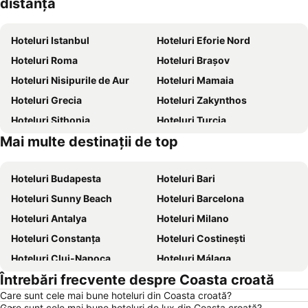
distanță
Hoteluri Istanbul
Hoteluri Eforie Nord
Hoteluri Roma
Hoteluri Brașov
Hoteluri Nisipurile de Aur
Hoteluri Mamaia
Hoteluri Grecia
Hoteluri Zakynthos
Hoteluri Sithonia
Hoteluri Turcia
Mai multe destinații de top
Hoteluri Thassos
Hoteluri Chalkidiki
Hoteluri Budapesta
Hoteluri Bari
Hoteluri Sunny Beach
Hoteluri Barcelona
Hoteluri Antalya
Hoteluri Milano
Hoteluri Constanța
Hoteluri Costinești
Hoteluri Cluj-Napoca
Hoteluri Málaga
Întrebări frecvente despre Coasta croată
Hoteluri Benidorm
Hoteluri Neptun
Care sunt cele mai bune hoteluri din Coasta croată?
Hoteluri Durrës
Hoteluri Alicante
Care sunt cele mai bune hoteluri de lux din Coasta croată?