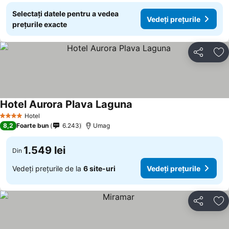
Selectați datele pentru a vedea
Vedeți prețurile
prețurile exacte
Distribuiți
Ad
Hotel Aurora Plava Laguna
Vedeți prețurile
Hotel
4 Stele
8,2
Foarte bun
6.243
Umag
1.549 lei
Din
Vedeți prețurile de la
6 site-uri
Vedeți prețurile
Distribuiți
Ad