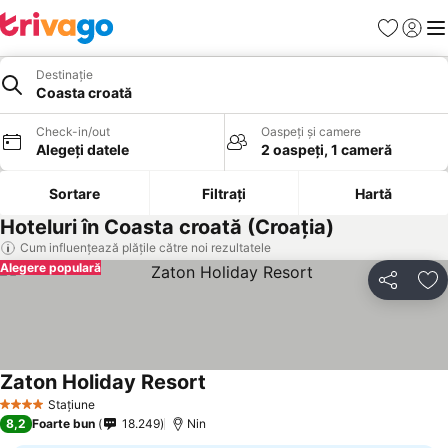
Favorite
Conect
Men
Destinație
Coasta croată
Check-in/out
Oaspeți și camere
Alegeți datele
2 oaspeți, 1 cameră
Sortare
Filtrați
Hartă
Hoteluri în Coasta croată (Croaţia)
Cum influențează plățile către noi rezultatele
Alegere populară
Distribuiți
Ad
Zaton Holiday Resort
Vedeți prețurile
Stațiune
4 Stele
8,2
Foarte bun
18.249
Nin