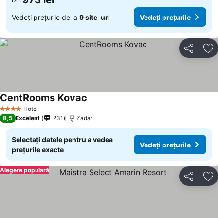
973 lei
Din
Vedeți prețurile de la
9 site-uri
Vedeți prețurile
Distribuiți
Ad
CentRooms Kovac
Vedeți prețurile
Hotel
4 Stele
8,5
Excelent
231
Zadar
Selectați datele pentru a vedea
Vedeți prețurile
prețurile exacte
Alegere populară
Distribuiți
Ad