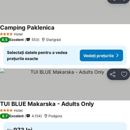
Distribuiți
Ad
Camping Paklenica
Vedeți prețurile
Hotel
4 Stele
8,5
Excelent
553
Starigrad
Selectați datele pentru a vedea
Vedeți prețurile
prețurile exacte
Distribuiți
Ad
TUI BLUE Makarska - Adults Only
Vedeți prețurile
Hotel
4 Stele
8,7
Excelent
4.154
Podgora