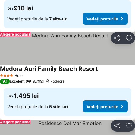
918 lei
Din
Vedeți prețurile de la
7 site-uri
Vedeți prețurile
Alegere populară
Distribuiți
Ad
Medora Auri Family Beach Resort
Vedeți prețurile
Hotel
4 Stele
9,1
Excelent
9.799
Podgora
1.495 lei
Din
Vedeți prețurile de la
5 site-uri
Vedeți prețurile
Alegere populară
Distribuiți
Ad