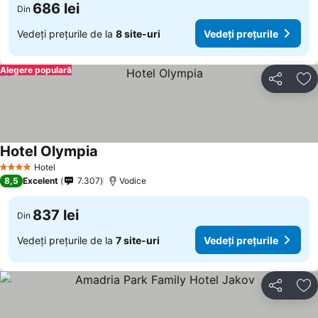
686 lei
Din
Vedeți prețurile de la
8 site-uri
Vedeți prețurile
Alegere populară
Distribuiți
Ad
Hotel Olympia
Vedeți prețurile
Hotel
4 Stele
8,5
Excelent
7.307
Vodice
837 lei
Din
Vedeți prețurile de la
7 site-uri
Vedeți prețurile
Distribuiți
Ad