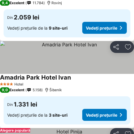
9,4
Excelent
11.784
Rovinj
2.059 lei
Din
Vedeți prețurile de la
9 site-uri
Vedeți prețurile
Distribuiți
Ad
Amadria Park Hotel Ivan
Vedeți prețurile
Hotel
4 Stele
9,0
Excelent
5.158
Šibenik
1.331 lei
Din
Vedeți prețurile de la
3 site-uri
Vedeți prețurile
Alegere populară