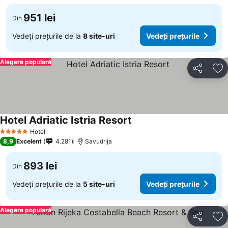
951 lei
Din
Vedeți prețurile de la
8 site-uri
Vedeți prețurile
Alegere populară
Distribuiți
Ad
Hotel Adriatic Istria Resort
Vedeți prețurile
Hotel
5 Stele
8,9
Excelent
4.281
Savudrija
893 lei
Din
Vedeți prețurile de la
5 site-uri
Vedeți prețurile
Alegere populară
Distribuiți
Ad