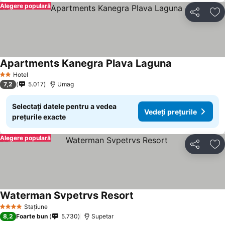
Alegere populară
Distribuiți
Ad
Apartments Kanegra Plava Laguna
Vedeți prețuri
Hotel
2 Stele
7,2
5.017
Umag
Selectați datele pentru a vedea
Vedeți prețurile
prețurile exacte
Alegere populară
Distribuiți
Ad
Waterman Svpetrvs Resort
Vedeți prețurile
Stațiune
4 Stele
8,2
Foarte bun
5.730
Supetar