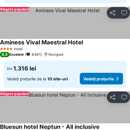
Alegere populară
Distribuiți
Ad
Aminess Vival Maestral Hotel
Vedeți prețurile
Hotel
4 Stele
8,8
Excelent
8.841
Novigrad
1.316 lei
Din
Vedeți prețurile de la
10 site-uri
Vedeți prețurile
Alegere populară
Distribuiți
Ad
Bluesun hotel Neptun - All inclusive