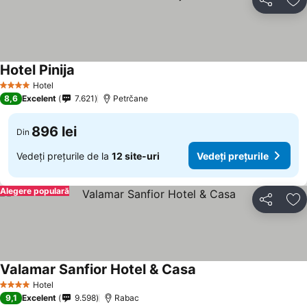
Distribuiți
Ad
Hotel Pinija
Vedeți prețurile
Hotel
4 Stele
8,6
Excelent
7.621
Petrčane
896 lei
Din
Vedeți prețurile de la
12 site-uri
Vedeți prețurile
Alegere populară
Distribuiți
Ad
Valamar Sanfior Hotel & Casa
Vedeți prețurile
Hotel
4 Stele
9,1
Excelent
9.598
Rabac