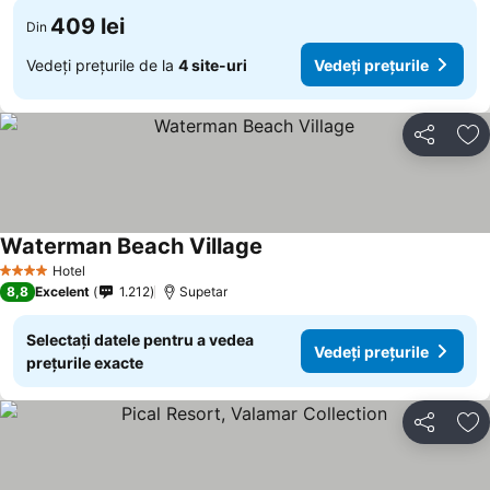
409 lei
Din
Vedeți prețurile de la
4 site-uri
Vedeți prețurile
Distribuiți
Ad
Waterman Beach Village
Vedeți prețurile
Hotel
4 Stele
8,8
Excelent
1.212
Supetar
Selectați datele pentru a vedea
Vedeți prețurile
prețurile exacte
Distribuiți
Ad