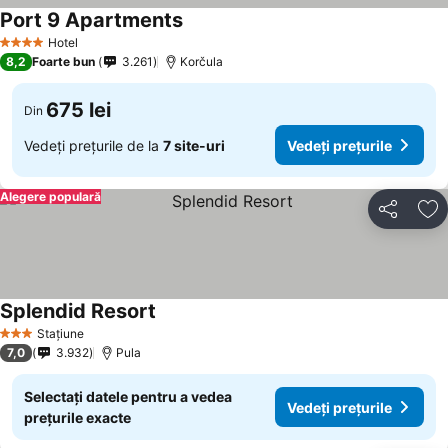
Port 9 Apartments
Vedeți prețurile
Hotel
4 Stele
8,2
Foarte bun
3.261
Korčula
675 lei
Din
Vedeți prețurile de la
7 site-uri
Vedeți prețurile
Alegere populară
Distribuiți
Ad
Splendid Resort
Vedeți prețurile
Stațiune
3 Stele
7,0
3.932
Pula
Selectați datele pentru a vedea
Vedeți prețurile
prețurile exacte