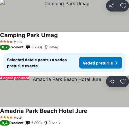
Distribuiți
Ad
Camping Park Umag
Vedeți prețurile
Hotel
4 Stele
8,7
Excelent
3.263
Umag
Selectați datele pentru a vedea
Vedeți prețurile
prețurile exacte
Alegere populară
Distribuiți
Ad
Amadria Park Beach Hotel Jure
Vedeți prețurile
Hotel
4 Stele
9,4
Excelent
5.890
Šibenik