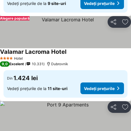
Vedeți prețurile de la
9 site-uri
Vedeți prețurile
Alegere populară
Distribuiți
Ad
Valamar Lacroma Hotel
Vedeți prețurile
Hotel
4 Stele
9,0
Excelent
10.331
Dubrovnik
1.424 lei
Din
Vedeți prețurile de la
11 site-uri
Vedeți prețurile
Distribuiți
Ad