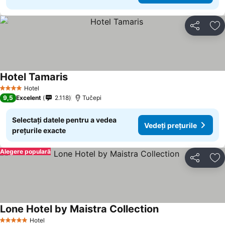
Distribuiți
Ad
Hotel Tamaris
Vedeți prețurile
Hotel
4 Stele
9,5
Excelent
2.118
Tučepi
Selectați datele pentru a vedea
Vedeți prețurile
prețurile exacte
Alegere populară
Distribuiți
Ad
Lone Hotel by Maistra Collection
Vedeți prețurile
Hotel
5 Stele