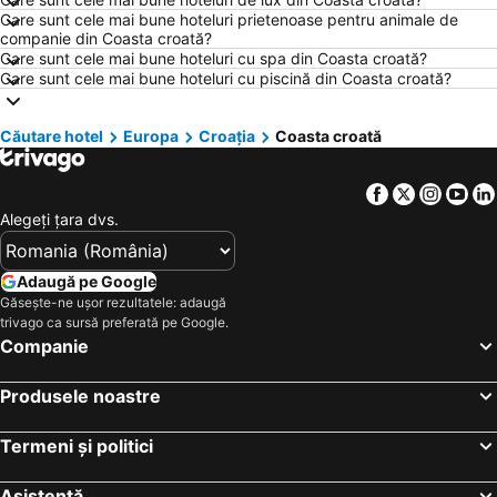
Hoteluri Atena
Hoteluri Rimini
Care sunt cele mai bune hoteluri prietenoase pentru animale de
companie din Coasta croată?
Hoteluri Nisa
Hoteluri Viena
Care sunt cele mai bune hoteluri cu spa din Coasta croată?
Care sunt cele mai bune hoteluri cu piscină din Coasta croată?
Hoteluri Paris
Hoteluri Corfu
Hoteluri România
Hoteluri Costa Brava
Căutare hotel
Europa
Croaţia
Coasta croată
Hoteluri Litoral Bulgaria
Hoteluri Bulgaria
Hoteluri Attica
Hoteluri Italia
Facebook
Twitter
Insta
Yo
Hoteluri Austria
Hoteluri Croaţia
Alegeţi ţara dvs.
Hoteluri Mallorca
Hoteluri Macedonia centrală
Hoteluri Sardinia
Hoteluri Phu Quoc
Adaugă pe Google
Găsește-ne ușor rezultatele: adaugă
Hoteluri Insula Aegina
Hoteluri Europa
trivago ca sursă preferată pe Google.
Hoteluri Albania
Hoteluri Madrid
Companie
Hoteluri Grecia Centrală
Hoteluri Jud. Cluj
Produsele noastre
Termeni și politici
Asistență