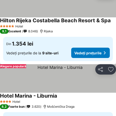
Hilton Rijeka Costabella Beach Resort & Spa
Ve
Hotel
5 Stele
9,1
Excelent
8.046
Rijeka
1.354 lei
Din
Vedeți prețurile de la
9 site-uri
Vedeți prețurile
Alegere populară
Distribuiți
Ad
Hotel Marina - Liburnia
Vedeți prețurile
Hotel
4 Stele
8,2
Foarte bun
3.620
Mošćenička Draga