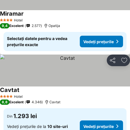
Miramar
Vedeți prețurile
Hotel
4 Stele
9,4
Excelent
2.577
Opatija
Selectați datele pentru a vedea
Vedeți prețurile
prețurile exacte
Distribuiți
Ad
Cavtat
Vedeți prețurile
Hotel
4 Stele
8,8
Excelent
4.346
Cavtat
1.293 lei
Din
Vedeți prețurile de la
10 site-uri
Vedeți prețurile