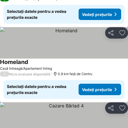
Selectați datele pentru a vedea
Vedeți prețurile
prețurile exacte
Distribuiți
Ad
Homeland
Vedeți prețurile
Casă întreagă/Apartament întreg
/
0.9 km faţă de Centru
Nicio evaluare disponibilă
Selectați datele pentru a vedea
Vedeți prețurile
prețurile exacte
Distribuiți
Ad