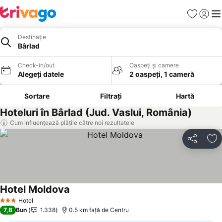
Favorite
Conect
Men
Destinație
Bârlad
Check-in/out
Oaspeți și camere
Alegeți datele
2 oaspeți, 1 cameră
Sortare
Filtrați
Hartă
Hoteluri în Bârlad (Jud. Vaslui, România)
Cum influențează plățile către noi rezultatele
Distribuiți
Ad
Hotel Moldova
Vedeți prețurile
Hotel
3 Stele
7,8
Bun
1.338
0.5 km faţă de Centru