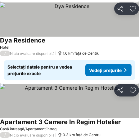
Distribuiți
Ad
Dya Residence
Vedeți prețurile
Hotel
/
1.6 km faţă de Centru
Nicio evaluare disponibilă
Selectați datele pentru a vedea
Vedeți prețurile
prețurile exacte
Distribuiți
Ad
Apartament 3 Camere In Regim Hotelier
Vedeți p
Casă întreagă/Apartament întreg
/
0.3 km faţă de Centru
Nicio evaluare disponibilă