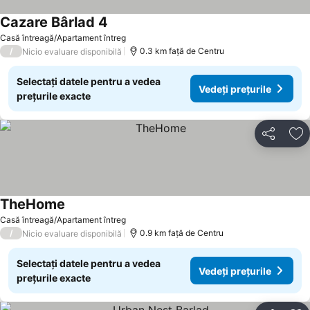
Cazare Bârlad 4
Vedeți prețurile
Casă întreagă/Apartament întreg
/
0.3 km faţă de Centru
Nicio evaluare disponibilă
Selectați datele pentru a vedea
Vedeți prețurile
prețurile exacte
Distribuiți
Ad
TheHome
Vedeți prețurile
Casă întreagă/Apartament întreg
/
0.9 km faţă de Centru
Nicio evaluare disponibilă
Selectați datele pentru a vedea
Vedeți prețurile
prețurile exacte