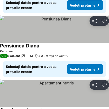
Selectați datele pentru a vedea
Vedeți prețurile
prețurile exacte
Distribuiți
Ad
Pensiunea Diana
Vedeți prețurile
Pensiune
9,2
Excelent
385
4.3 km faţă de Centru
Selectați datele pentru a vedea
Vedeți prețurile
prețurile exacte
Distribuiți
Ad