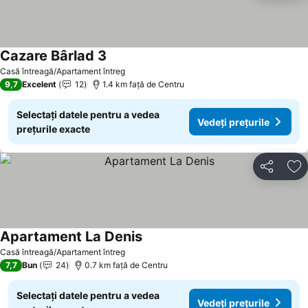
Cazare Bârlad 3
Vedeți prețurile
Casă întreagă/Apartament întreg
9,7
Excelent
12
1.4 km faţă de Centru
Selectați datele pentru a vedea
Vedeți prețurile
prețurile exacte
Distribuiți
Ad
Apartament La Denis
Vedeți prețurile
Casă întreagă/Apartament întreg
7,7
Bun
24
0.7 km faţă de Centru
Selectați datele pentru a vedea
Vedeți prețurile