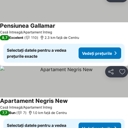
Pensiunea Gallamar
Vedeți prețurile
Casă întreagă/Apartament întreg
8,7
Excelent
110
2.3 km faţă de Centru
Selectați datele pentru a vedea
Vedeți prețurile
prețurile exacte
Distribuiți
Ad
Apartament Negris New
Vedeți prețurile
Casă întreagă/Apartament întreg
7,7
Bun
7
1.0 km faţă de Centru
Selectați datele pentru a vedea