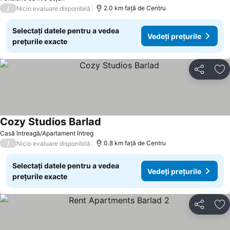
/
2.0 km faţă de Centru
Nicio evaluare disponibilă
Selectați datele pentru a vedea
Vedeți prețurile
prețurile exacte
Distribuiți
Ad
Cozy Studios Barlad
Vedeți prețurile
Casă întreagă/Apartament întreg
/
0.8 km faţă de Centru
Nicio evaluare disponibilă
Selectați datele pentru a vedea
Vedeți prețurile
prețurile exacte
Distribuiți
Ad