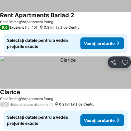
Rent Apartments Barlad 2
Vedeți prețurile
Casă întreagă/Apartament întreg
9,6
Excelent
10
0.3 km faţă de Centru
Selectați datele pentru a vedea
Vedeți prețurile
prețurile exacte
Distribuiți
Ad
Clarice
Vedeți prețurile
Casă întreagă/Apartament întreg
/
0.9 km faţă de Centru
Nicio evaluare disponibilă
Selectați datele pentru a vedea
Vedeți prețurile
prețurile exacte