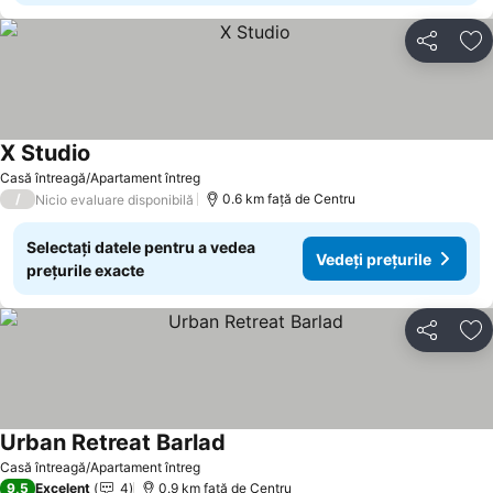
Distribuiți
Ad
X Studio
Vedeți prețurile
Casă întreagă/Apartament întreg
/
0.6 km faţă de Centru
Nicio evaluare disponibilă
Selectați datele pentru a vedea
Vedeți prețurile
prețurile exacte
Distribuiți
Ad
Urban Retreat Barlad
Vedeți prețurile
Casă întreagă/Apartament întreg
9,5
Excelent
4
0.9 km faţă de Centru