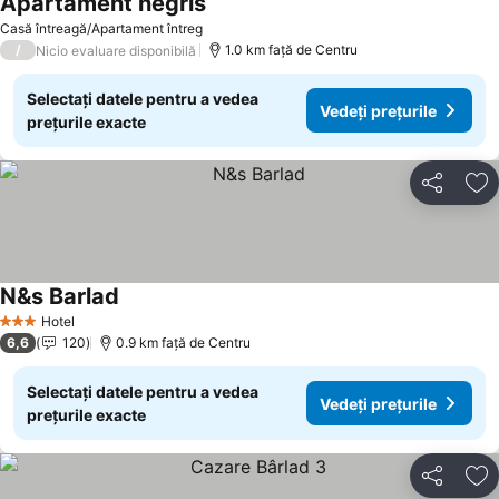
Apartament negris
Vedeți prețurile
Casă întreagă/Apartament întreg
/
1.0 km faţă de Centru
Nicio evaluare disponibilă
Selectați datele pentru a vedea
Vedeți prețurile
prețurile exacte
Distribuiți
Ad
N&s Barlad
Vedeți prețurile
Hotel
3 Stele
6,6
120
0.9 km faţă de Centru
Selectați datele pentru a vedea
Vedeți prețurile
prețurile exacte
Distribuiți
Ad