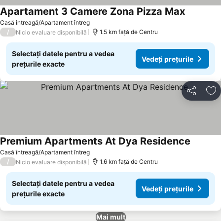
Apartament 3 Camere Zona Pizza Max
Vedeți pre
Casă întreagă/Apartament întreg
/
1.5 km faţă de Centru
Nicio evaluare disponibilă
Selectați datele pentru a vedea
Vedeți prețurile
prețurile exacte
Distribuiți
Ad
Premium Apartments At Dya Residence
Vedeți p
Casă întreagă/Apartament întreg
/
1.6 km faţă de Centru
Nicio evaluare disponibilă
Selectați datele pentru a vedea
Vedeți prețurile
prețurile exacte
Mai mult