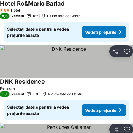
Hotel Ro&Mario Barlad
Vedeți prețurile
Hotel
3 Stele
8,6
Excelent
186
1.0 km faţă de Centru
Selectați datele pentru a vedea
Vedeți prețurile
prețurile exacte
Distribuiți
Ad
DNK Residence
Vedeți prețurile
Pensiune
9,1
Excelent
330
4.7 km faţă de Centru
Selectați datele pentru a vedea
Vedeți prețurile
prețurile exacte
Distribuiți
Ad