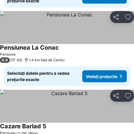
prețurile exacte
Distribuiți
Ad
Pensiunea La Conac
Vedeți prețurile
Pensiune
6,9
65
1.4 km faţă de Centru
Selectați datele pentru a vedea
Vedeți prețurile
prețurile exacte
Distribuiți
Ad
Cazare Barlad 5
Vedeți prețurile
Pensiune cu mic dejun