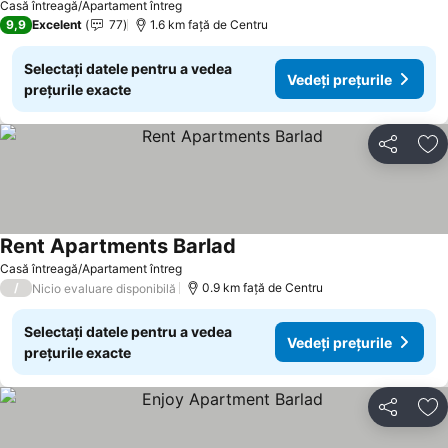
Casă întreagă/Apartament întreg
9,9
Excelent
77
1.6 km faţă de Centru
Selectați datele pentru a vedea
Vedeți prețurile
prețurile exacte
Distribuiți
Ad
Rent Apartments Barlad
Vedeți prețurile
Casă întreagă/Apartament întreg
/
0.9 km faţă de Centru
Nicio evaluare disponibilă
Selectați datele pentru a vedea
Vedeți prețurile
prețurile exacte
Distribuiți
Ad