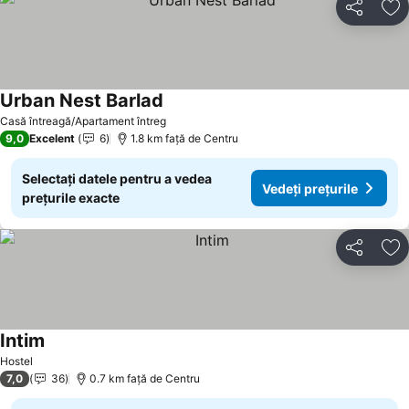
Distribuiți
Ad
Urban Nest Barlad
Vedeți prețurile
Casă întreagă/Apartament întreg
9,0
Excelent
6
1.8 km faţă de Centru
Selectați datele pentru a vedea
Vedeți prețurile
prețurile exacte
Distribuiți
Ad
Intim
Vedeți prețurile
Hostel
7,0
36
0.7 km faţă de Centru