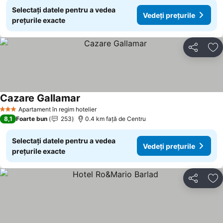
Selectați datele pentru a vedea
Vedeți prețurile
prețurile exacte
Distribuiți
Ad
Cazare Gallamar
Vedeți prețurile
Apartament în regim hotelier
3 Stele
8,1
Foarte bun
253
0.4 km faţă de Centru
Selectați datele pentru a vedea
Vedeți prețurile
prețurile exacte
Distribuiți
Ad