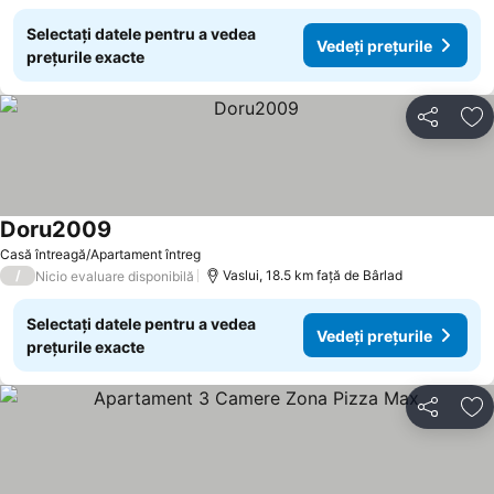
Selectați datele pentru a vedea
Vedeți prețurile
prețurile exacte
Distribuiți
Ad
Doru2009
Vedeți prețurile
Casă întreagă/Apartament întreg
/
Vaslui, 18.5 km faţă de Bârlad
Nicio evaluare disponibilă
Selectați datele pentru a vedea
Vedeți prețurile
prețurile exacte
Distribuiți
Ad