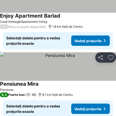
Enjoy Apartment Barlad
Vedeți prețurile
Casă întreagă/Apartament întreg
/
1.8 km faţă de Centru
Nicio evaluare disponibilă
Selectați datele pentru a vedea
Vedeți prețurile
prețurile exacte
Distribuiți
Ad
Pensiunea Mira
Vedeți prețurile
Pensiune
8,3
Foarte bun
98
8.1 km faţă de Centru
Selectați datele pentru a vedea
Vedeți prețurile
prețurile exacte