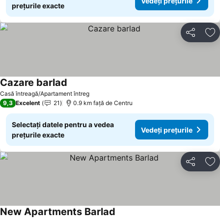
Vedeți prețurile
prețurile exacte
Distribuiți
Ad
Cazare barlad
Vedeți prețurile
Casă întreagă/Apartament întreg
9,3
Excelent
21
0.9 km faţă de Centru
Selectați datele pentru a vedea
Vedeți prețurile
prețurile exacte
Distribuiți
Ad
New Apartments Barlad
Vedeți prețurile