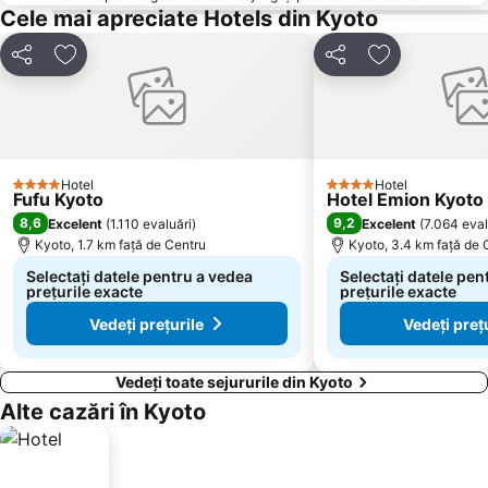
Cele mai apreciate Hotels din Kyoto
Distribuiți
Adăugaţi la favorite
Distribuiți
Adăugaţi la f
Hotel
Hotel
4 Stele
4 Stele
Fufu Kyoto
Hotel Emion Kyoto
8,6
9,2
Excelent
(
1.110 evaluări
)
Excelent
(
7.064 eval
Kyoto, 1.7 km faţă de Centru
Kyoto, 3.4 km faţă de 
Selectați datele pentru a vedea
Selectați datele pen
prețurile exacte
prețurile exacte
Vedeți prețurile
Vedeți preț
Vedeți toate sejururile din Kyoto
Alte cazări în Kyoto