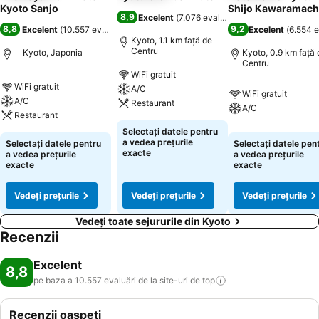
Kyoto Sanjo
Shijo Kawaramach
8,9
Excelent
(
7.076 evaluări
)
8,8
9,2
Excelent
(
10.557 evaluări
)
Excelent
(
6.554 e
Kyoto, 1.1 km faţă de
Centru
Kyoto, Japonia
Kyoto, 0.9 km faţă 
Centru
WiFi gratuit
WiFi gratuit
A/C
WiFi gratuit
A/C
Restaurant
A/C
Restaurant
Selectați datele pentru
a vedea prețurile
Selectați datele pentru
Selectați datele pen
exacte
a vedea prețurile
a vedea prețurile
exacte
exacte
Vedeți prețurile
Vedeți prețurile
Vedeți prețurile
Vedeți toate sejururile din Kyoto
Recenzii
Excelent
8,8
pe baza a 10.557 evaluări de la site-uri de
top
Recenzii oaspeți