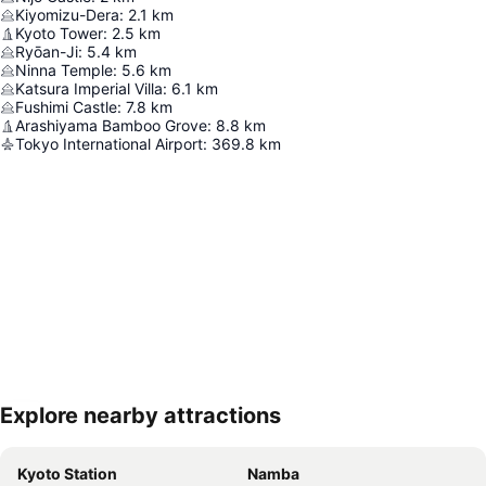
Kiyomizu-Dera
:
2.1
km
Kyoto Tower
:
2.5
km
Ryōan-Ji
:
5.4
km
Ninna Temple
:
5.6
km
Katsura Imperial Villa
:
6.1
km
Fushimi Castle
:
7.8
km
Arashiyama Bamboo Grove
:
8.8
km
Tokyo International Airport
:
369.8
km
Explore nearby attractions
Hartă extinsă
Kyoto Station
Namba