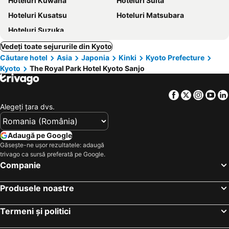
Hoteluri Kuwana
Hoteluri Suita
Hoteluri Kusatsu
Hoteluri Matsubara
Hoteluri Suzuka
Vedeți toate sejururile din Kyoto
Căutare hotel
Asia
Japonia
Kinki
Kyoto Prefecture
Kyoto
The Royal Park Hotel Kyoto Sanjo
Facebook
Twitter
Insta
Yo
Alegeţi ţara dvs.
Adaugă pe Google
Găsește-ne ușor rezultatele: adaugă
trivago ca sursă preferată pe Google.
Companie
Produsele noastre
Termeni și politici