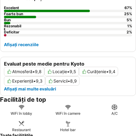
Excelent
67
%
Foarte bun
25
%
Bun
5
%
Rezonabil
1
%
Deficitar
2
%
Afișați recenziile
Evaluat peste medie pentru Kyoto
Atmosferă
•
9,8
Locație
•
9,5
Curățenie
•
9,4
Experiență
•
9,3
Servicii
•
8,9
Afișați mai multe evaluări
Facilități de top
WiFi în lobby
WiFi în camere
A/C
Restaurant
Hotel bar
Toate facilitățile