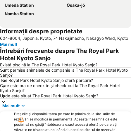
Umeda Station
Ōsaka-jō
Namba Station
Informații despre proprietate
604-8004, Japonia, Kyoto, 74 Nakajimacho, Nakagyo Ward, Kyoto
Mai mult
Întrebări frecvente despre The Royal Park
Hotel Kyoto Sanjo
Există piscină la The Royal Park Hotel Kyoto Sanjo?
Sunt permise animalele de companie la The Royal Park Hotel Kyoto
Sanjo?
The Royal Park Hotel Kyoto Sanjo oferă parcare?
Care este ora de check-in și check-out la The Royal Park Hotel
Kyoto Sanjo?
Unde este situat The Royal Park Hotel Kyoto Sanjo?
Mai mult
Prețurile și disponibilitatea pe care le primim de la site-urile de
rezervări se modifică în permanență. Aceasta înseamnă că este
posibil să nu găsiți întotdeauna exact aceeași ofertă pe care ați
văzut-o pe trivago atunci când ajungeți pe site-ul de rezervări.