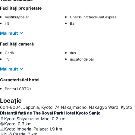
Facilități proprietate
Vestibul/foaier
Check-in/check-out expres
lift
Bar
Mai mult
Facilități cameră
Cadă
duș
TV
uscător de păr
Mai mult
Caracteristici hotel
Pentru LGBTQ+
Locație
604-8004, Japonia, Kyoto, 74 Nakajimacho, Nakagyo Ward, Kyoto
Distanță față de The Royal Park Hotel Kyoto Sanjo
Kyoto Shiyakusho-Mae
:
0.2
km
Kyoto
:
0.3
km
Kyoto Imperial Palace
:
1.9
km
Nijō Castle
:
2
km