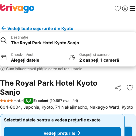
Favorite
Conect
Men
Vedeți toate sejururile din Kyoto
Destinație
The Royal Park Hotel Kyoto Sanjo
Check-in/out
Oaspeți și camere
Alegeți datele
2 oaspeți, 1 cameră
Cum influențează plățile către noi rezultatele
The Royal Park Hotel Kyoto
Sanjo
Distribuiți
Ad
Hotel
8,8
Excelent
(
10.557 evaluări
)
4 Stele
604-8004, Japonia, Kyoto, 74 Nakajimacho, Nakagyo Ward, Kyoto
Selectați datele pentru a vedea prețurile exacte
Selectați datele pentru a vedea prețurile exacte
Vedeți prețurile
Vedeți prețurile