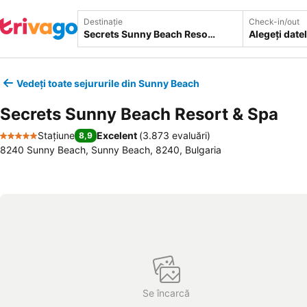
Destinație
Check-in/out
Alegeți date
Vedeți toate sejururile din Sunny Beach
Secrets Sunny Beach Resort & Spa
Stațiune
Excelent
(
3.873 evaluări
)
8,9
5 Stele
8240 Sunny Beach, Sunny Beach, 8240, Bulgaria
Se încarcă