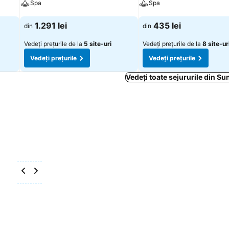
Spa
Spa
Vedeți prețurile
Vedeți prețurile
1.291 lei
435 lei
din
din
Vedeți prețurile de la
5 site-uri
Vedeți prețurile de la
8 site-ur
Vedeți prețurile
Vedeți prețurile
Vedeți toate sejururile din S