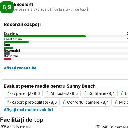
Excelent
8,9
pe baza a 3.873 evaluări de la site-uri de
top
Recenzii oaspeți
Excelent
Foarte bun
Bun
Rezonabil
Deficitar
Afișați recenziile
Evaluat peste medie pentru Sunny Beach
Experiență
•
9,6
Atmosferă
•
9,5
Curățenie
•
9,4
L
Raport preț-calitate
•
8,6
Confortul camerei
•
8,4
Mic 
Afișați mai multe evaluări
Facilități de top
WiFi în lobby
WiFi în camer