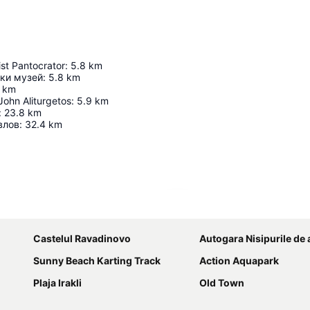
st Pantocrator
:
5.8
km
ки музей
:
5.8
km
km
John Aliturgetos
:
5.9
km
:
23.8
km
влов
:
32.4
km
Hartă extinsă
Castelul Ravadinovo
Autogara Nisipurile de 
Sunny Beach Karting Track
Action Aquapark
Plaja Irakli
Old Town