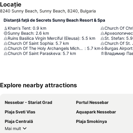
Locație
8240 Sunny Beach, Sunny Beach, 8240, Bulgaria
Distanță față de Secrets Sunny Beach Resort & Spa
Khan's Tent
:
0.9
km
Church Of Chri
Sunny Beach
:
2.6
km
Археологичес
Ruins Basilica Virgin Merciful (Eleusa)
:
5.5
km
St. Stefan
:
5.9
Church Of Saint Sophia
:
5.7
km
Church Of St. 
Church Of The Holy Archangels Michael And Gabriel
:
5.7
km
Burgas Airport
Church Of Saint Paraskeva
:
5.7
km
Владимир Па
Explore nearby attractions
Nessebar - Stariat Grad
Portul Nessebar
Plaja Sveti Vlas
Aquapark Nessebar
Plaja Centrală
Plaja Smokinya
Mai mult