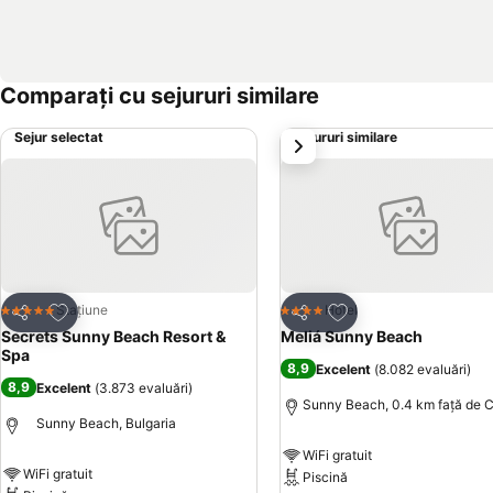
Comparați cu sejururi similare
Sejur selectat
Sejururi similare
următorul
Adăugaţi la favorite
Adăugaţi la favorite
Stațiune
Hotel
5 Stele
4 Stele
Distribuiți
Distribuiți
Secrets Sunny Beach Resort &
Meliá Sunny Beach
Spa
8,9
Excelent
(
8.082 evaluări
)
8,9
Excelent
(
3.873 evaluări
)
Sunny Beach, 0.4 km faţă de 
Sunny Beach, Bulgaria
WiFi gratuit
WiFi gratuit
Piscină