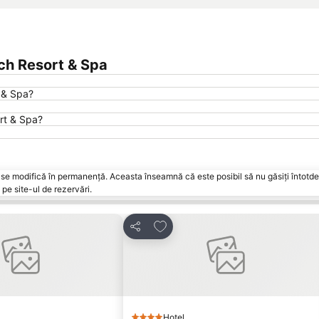
ch Resort & Spa
 & Spa?
rt & Spa?
vări se modifică în permanență. Aceasta înseamnă că este posibil să nu găsiți întot
pe site-ul de rezervări.
la favorite
Adăugaţi la favorite
Distribuiți
Hotel