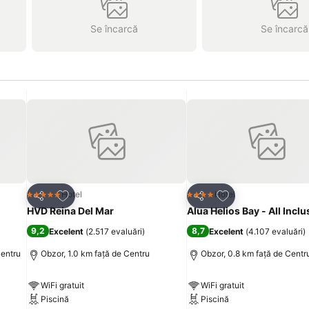
Se încarcă
Se încarcă
Adăugaţi la favorite
Adăugaţi la favori
Hotel
Hotel
5 Stele
4 Stele
Distribuiți
Distribuiți
HVD Reina Del Mar
Alua Helios Bay - All Inclu
9,2
8,7
Excelent
(
2.517 evaluări
)
Excelent
(
4.107 evaluări
)
Centru
Obzor, 1.0 km faţă de Centru
Obzor, 0.8 km faţă de Centr
WiFi gratuit
WiFi gratuit
Piscină
Piscină