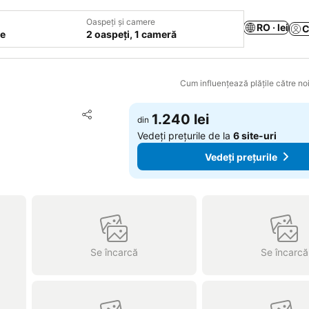
Oaspeți și camere
RO · lei
C
le
2 oaspeți, 1 cameră
Cum influențează plățile către noi
Adăugaţi la favorite
1.240 lei
din
Distribuiți
Vedeți prețurile de la
6 site-uri
Vedeți prețurile
Se încarcă
Se încarcă