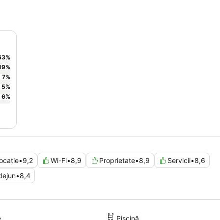
63
%
19
%
7
%
5
%
6
%
ocație
•
9,2
Wi-Fi
•
8,9
Proprietate
•
8,9
Servicii
•
8,6
dejun
•
8,4
e
Piscină