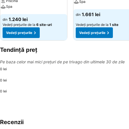
Piscină
Spa
Spa
Vedeți prețurile
1.661 lei
din
Vedeți prețurile
1.240 lei
din
Vedeți prețurile de la
6 site-uri
Vedeți prețurile de la
1 site
Vedeți prețurile
Vedeți prețurile
Tendință preț
Pe baza celor mai mici prețuri de pe trivago din ultimele 30 de zile
0 lei
0 lei
0 lei
Recenzii