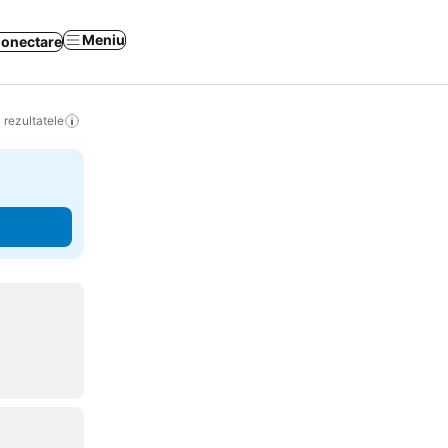
Meniu
onectare
 rezultatele