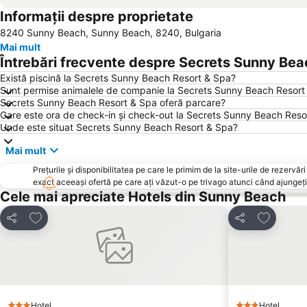
Informații despre proprietate
8240 Sunny Beach, Sunny Beach, 8240, Bulgaria
Mai mult
Întrebări frecvente despre Secrets Sunny Bea
Există piscină la Secrets Sunny Beach Resort & Spa?
Sunt permise animalele de companie la Secrets Sunny Beach Resort
Secrets Sunny Beach Resort & Spa oferă parcare?
Care este ora de check-in și check-out la Secrets Sunny Beach Reso
Unde este situat Secrets Sunny Beach Resort & Spa?
Mai mult
Prețurile și disponibilitatea pe care le primim de la site-urile de rezer
exact aceeași ofertă pe care ați văzut-o pe trivago atunci când ajungeți 
Cele mai apreciate Hotels din Sunny Beach
Adăugaţi la favorite
Adăugaţi 
Distribuiți
Distribuiți
Hotel
Hotel