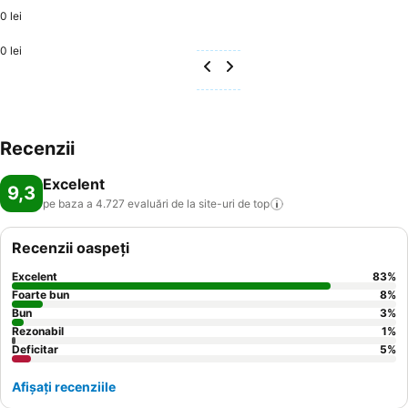
0 lei
0 lei
Recenzii
Excelent
9,3
pe baza a 4.727 evaluări de la site-uri de
top
Recenzii oaspeți
Excelent
83
%
Foarte bun
8
%
Bun
3
%
Rezonabil
1
%
Deficitar
5
%
Afișați recenziile