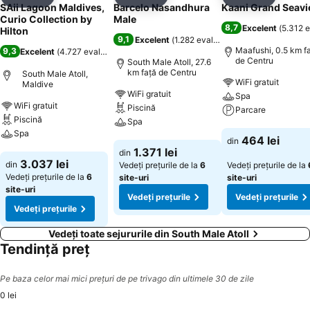
Distribuiți
Adăugaţi la favorite
Distribuiți
Adăugaţi la favorite
Distribuiți
Adăugaţi 
SAii Lagoon Maldives,
Barcelo Nasandhura
Kaani Grand Seav
Curio Collection by
Male
8,7
Excelent
(
5.312 e
Hilton
9,1
Excelent
(
1.282 evaluări
)
Maafushi, 0.5 km f
9,3
Excelent
(
4.727 evaluări
)
de Centru
South Male Atoll, 27.6
km faţă de Centru
South Male Atoll,
WiFi gratuit
Maldive
WiFi gratuit
Spa
WiFi gratuit
Piscină
Parcare
Piscină
Spa
Spa
Vedeți prețurile
464 lei
din
Vedeți prețurile
1.371 lei
din
Vedeți prețurile
3.037 lei
din
Vedeți prețurile de la
6
Vedeți prețurile de la
Vedeți prețurile de la
6
site-uri
site-uri
site-uri
Vedeți prețurile
Vedeți prețurile
Vedeți prețurile
Vedeți toate sejururile din South Male Atoll
Tendință preț
Pe baza celor mai mici prețuri de pe trivago din ultimele 30 de zile
0 lei