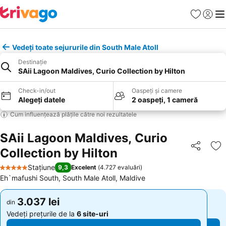
Favorite
Conect
Men
Vedeți toate sejururile din South Male Atoll
Destinație
SAii Lagoon Maldives, Curio Collection by Hilton
Check-in/out
Oaspeți și camere
Alegeți datele
2 oaspeți, 1 cameră
Cum influențează plățile către noi rezultatele
SAii Lagoon Maldives, Curio
Collection by Hilton
Distribuiți
Ad
Stațiune
9,3
Excelent
(
4.727 evaluări
)
5 Stele
Eh`mafushi South, South Male Atoll, Maldive
3.037 lei
3.037 lei
din
din
Vedeți prețurile de la
6 site-uri
Vedeți prețurile de la
6 site-uri