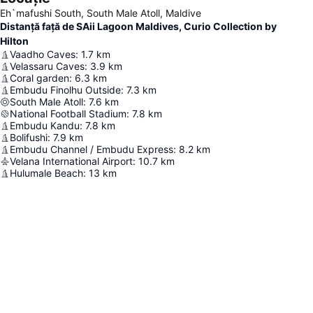
Eh`mafushi South, South Male Atoll, Maldive
Distanță față de SAii Lagoon Maldives, Curio Collection by
Hilton
Vaadho Caves
:
1.7
km
Velassaru Caves
:
3.9
km
Coral garden
:
6.3
km
Embudu Finolhu Outside
:
7.3
km
South Male Atoll
:
7.6
km
National Football Stadium
:
7.8
km
Embudu Kandu
:
7.8
km
Bolifushi
:
7.9
km
Embudu Channel / Embudu Express
:
8.2
km
Velana International Airport
:
10.7
km
Hulumale Beach
:
13
km