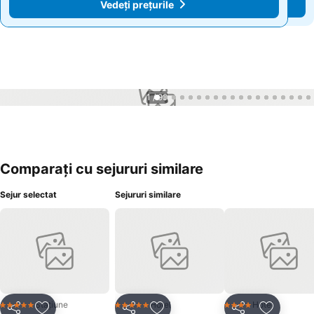
Vedeți prețurile
Vedeți prețurile
1 / 99
Comparați cu sejururi similare
Sejur selectat
Sejururi similare
Stațiune
Hotel
Hotel
5 Stele
5 Stele
4 Stele