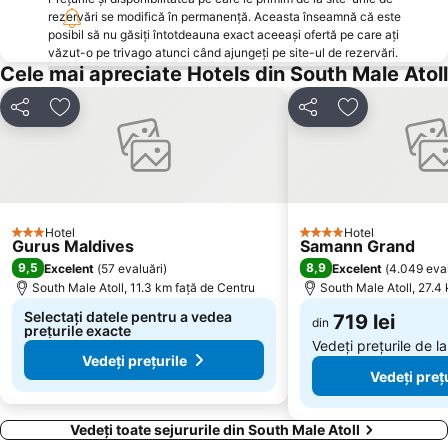
rezervări se modifică în permanență. Aceasta înseamnă că este
posibil să nu găsiți întotdeauna exact aceeași ofertă pe care ați
văzut-o pe trivago atunci când ajungeți pe site-ul de rezervări.
Cele mai apreciate Hotels din South Male Atoll
Distribuiți
Adăugaţi la favorite
Distribuiți
Adăugaţi la f
Hotel
Hotel
3 Stele
4 Stele
Gurus Maldives
Samann Grand
9,5
8,9
Excelent
(
57 evaluări
)
Excelent
(
4.049 eval
South Male Atoll, 11.3 km faţă de Centru
South Male Atoll, 27.4
Selectați datele pentru a vedea
719 lei
din
prețurile exacte
Vedeți prețurile de l
Vedeți prețurile
Vedeți preț
Vedeți toate sejururile din South Male Atoll