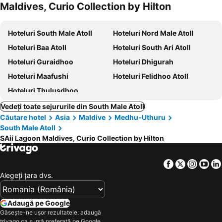
Maldives, Curio Collection by Hilton
Hoteluri South Male Atoll
Hoteluri Nord Male Atoll
Hoteluri Baa Atoll
Hoteluri South Ari Atoll
Hoteluri Guraidhoo
Hoteluri Dhigurah
Hoteluri Maafushi
Hoteluri Felidhoo Atoll
Hoteluri Thulusdhoo
Vedeți toate sejururile din South Male Atoll
Căutare hotel
Asia
Maldive
Medhu-Uthuru
South Male Atoll
SAii Lagoon Maldives, Curio Collection by Hilton
Facebook
Twitter
Insta
Yo
Alegeţi ţara dvs.
Adaugă pe Google
Găsește-ne ușor rezultatele: adaugă
trivago ca sursă preferată pe Google.