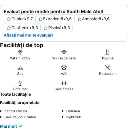
Evaluat peste medie pentru South Male Atoll
Cupluri
•
9,7
Experiență
•
9,6
Atmosferă
•
9,6
Curățenie
•
9,3
Piscină
•
9,3
Afișați mai multe evaluări
Facilități de top
WiFi în lobby
WiFi în camere
Piscină
Spa
A/C
Restaurant
Hotel bar
Sală fitness
Toate facilitățile
Facilități proprietate
centru afaceri
Cafenea
Sală de jocuri video
nightclub
Mai mult