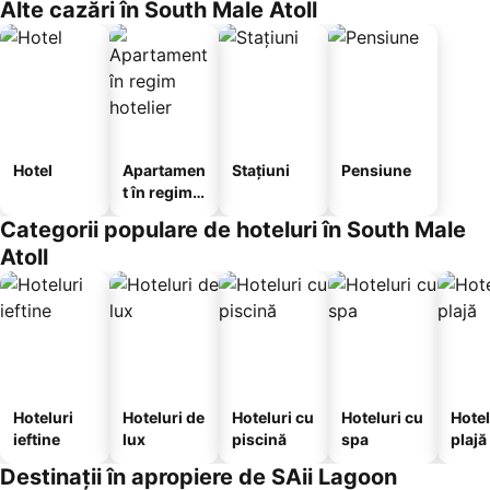
Alte cazări în South Male Atoll
Hotel
Apartamen
Stațiuni
Pensiune
t în regim
hotelier
Categorii populare de hoteluri în South Male
Atoll
Hoteluri
Hoteluri de
Hoteluri cu
Hoteluri cu
Hotel
ieftine
lux
piscină
spa
plajă
Destinații în apropiere de SAii Lagoon