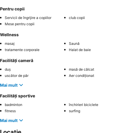
Pentru copii
Servicii de îngrijire a copiilor
club copii
Mese pentru copii
Wellness
masaj
Saună
tratamente corporale
Halat de baie
Facilități cameră
duș
masă de călcat
uscător de păr
Aer condiționat
Mai mult
Facilități sportive
badminton
închirieri biciclete
fitness
surfing
Mai mult
Locație