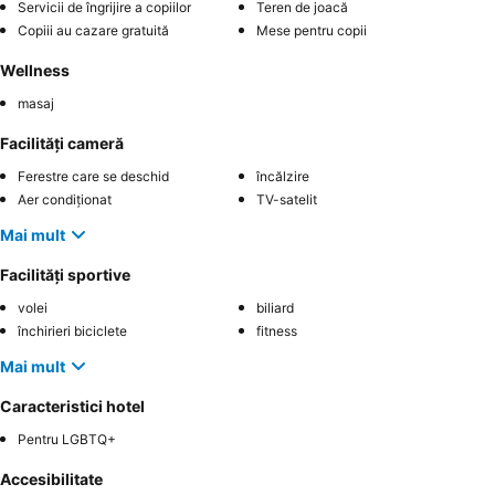
Servicii de îngrijire a copiilor
Teren de joacă
Copiii au cazare gratuită
Mese pentru copii
Wellness
masaj
Facilități cameră
Ferestre care se deschid
încălzire
Aer condiționat
TV-satelit
Mai mult
Facilități sportive
volei
biliard
închirieri biciclete
fitness
Mai mult
Caracteristici hotel
Pentru LGBTQ+
Accesibilitate