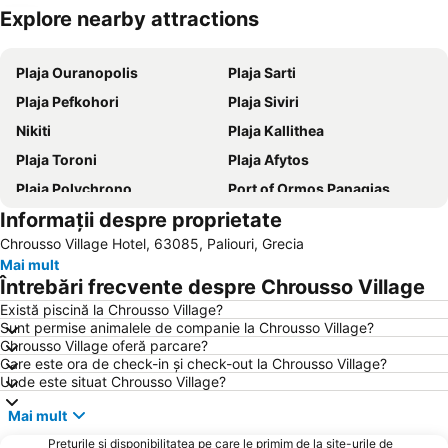
Explore nearby attractions
Hartă extinsă
Plaja Ouranopolis
Plaja Sarti
Plaja Pefkohori
Plaja Siviri
Nikiti
Plaja Kallithea
Plaja Toroni
Plaja Afytos
Plaja Polychrono
Port of Ormos Panagias
Informații despre proprietate
Nea Potidaia
Plaja Paradisos
Chrousso Village Hotel, 63085, Paliouri, Grecia
Plaja Karidi
Chalkidiki Proto Podi
Mai mult
Plaja Ormos Panagias
Plaja Kriopigi
Întrebări frecvente despre Chrousso Village
Porto Koufo
Plaja Alikes
Există piscină la Chrousso Village?
Sunt permise animalele de companie la Chrousso Village?
Plaja Fourka
Port Ouranoupolis
Chrousso Village oferă parcare?
Plaja Nea Skioni
Plaja Agios Ioannis
Care este ora de check-in și check-out la Chrousso Village?
Unde este situat Chrousso Village?
Plaja Gerakini
Plaja Neos Marmaras
Mai mult
Plaja Psakoudia
Karagatsia
Prețurile și disponibilitatea pe care le primim de la site-urile de