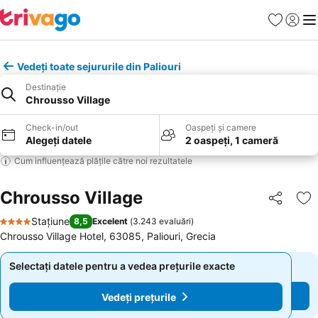
Favorite
Conect
Men
Vedeți toate sejururile din Paliouri
Destinație
Chrousso Village
Check-in/out
Oaspeți și camere
Alegeți datele
2 oaspeți, 1 cameră
Cum influențează plățile către noi rezultatele
Chrousso Village
Distribuiți
Ad
Stațiune
8,5
Excelent
(
3.243 evaluări
)
4 Stele
Chrousso Village Hotel, 63085, Paliouri, Grecia
Selectați datele pentru a vedea prețurile exacte
Selectați datele pentru a vedea prețurile exacte
Vedeți prețurile
Vedeți prețurile