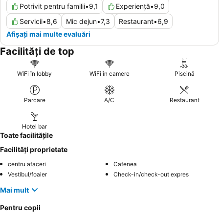
Potrivit pentru familii
•
9,1
Experiență
•
9,0
Servicii
•
8,6
Mic dejun
•
7,3
Restaurant
•
6,9
Afișați mai multe evaluări
Facilități de top
WiFi în lobby
WiFi în camere
Piscină
Parcare
A/C
Restaurant
Hotel bar
Toate facilitățile
Facilități proprietate
centru afaceri
Cafenea
Vestibul/foaier
Check-in/check-out expres
Mai mult
Pentru copii