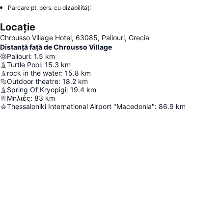
Parcare pt. pers. cu dizabilități
Locație
Chrousso Village Hotel, 63085, Paliouri, Grecia
Distanță față de Chrousso Village
Paliouri
:
1.5
km
Turtle Pool
:
15.3
km
rock in the water
:
15.8
km
Outdoor theatre
:
18.2
km
Spring Of Kryopigi
:
19.4
km
Μηλιές
:
83
km
Thessaloniki International Airport "Macedonia"
:
86.9
km