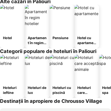
Alte cazări în Paliouri
Hotel
Apartamen
Pensiune
Hotel cu
t în regim
apartamen
hotelier
te
Categorii populare de hoteluri în Paliouri
Hoteluri
Hoteluri de
Hoteluri cu
Hoteluri
Hotel
ieftine
lux
piscină
care
spa
acceptă
Destinații în apropiere de Chrousso Village
animale