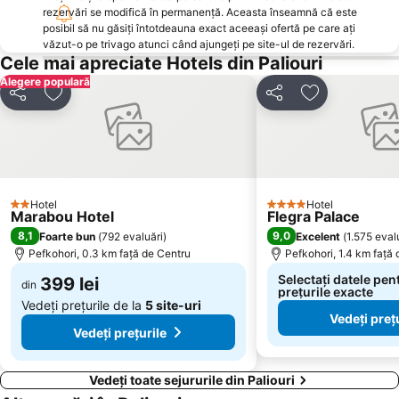
Plaja Kalamitsi
Plaja Livari
rezervări se modifică în permanență. Aceasta înseamnă că este
Kavourotripes
Plaja Chaniotis
posibil să nu găsiți întotdeauna exact aceeași ofertă pe care ați
văzut-o pe trivago atunci când ajungeți pe site-ul de rezervări.
Sani
Plaja Kalogria
Cele mai apreciate Hotels din Paliouri
Plaja Tristinika
Livrochio
Alegere populară
Distribuiți
Adăugaţi la favorite
Distribuiți
Adăugaţi la f
Limani Ammoulianis
Possidi
Afytos
Panagia Vourvourou
Sani Marina
Porto Carras Grand Resort Golf Club
Plaja Arsanas
Loutra
Hotel
Hotel
Beach Road
Plaja Nea Fokea
2 Stele
4 Stele
Marabou Hotel
Flegra Palace
Portul Pyrgadikia
Chanioti 3
8,1
9,0
Foarte bun
(
792 evaluări
)
Excelent
(
1.575 eval
Pefkohori, 0.3 km faţă de Centru
Pefkohori, 1.4 km faţă
Plaja Lagomandra
Traditional Settlement of Nikiti
Selectați datele pen
399 lei
Platanitsi
din
Agios Georgios
prețurile exacte
Vedeți prețurile de la
5 site-uri
Vedeți preț
Vedeți prețurile
Vedeți toate sejururile din Paliouri