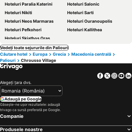
Hoteluri Paralia Katerini
Hoteluri Salonic
Hoteluri Nikiti
Hoteluri Sarti
Hoteluri Neos Marmaras
Hoteluri Ouranoupolis
Hoteluri Pefkohori
Hoteluri Kallithea
Hoteluri Skiathos Oraș
Vedeți toate sejururile din Paliouri
Căutare hotel
Europa
Grecia
Macedonia centrală
Paliouri
Chrousso Village
Facebook
Twitter
Insta
Yo
Alegeţi ţara dvs.
Adaugă pe Google
Găsește-ne ușor rezultatele: adaugă
trivago ca sursă preferată pe Google.
Companie
Produsele noastre