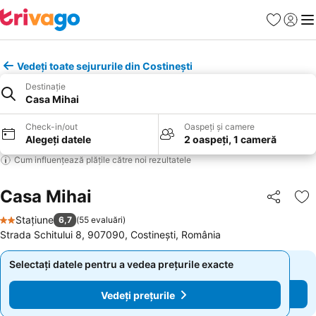
Favorite
Conect
Men
Vedeți toate sejururile din Costinești
Destinație
Casa Mihai
Check-in/out
Oaspeți și camere
Alegeți datele
2 oaspeți, 1 cameră
Cum influențează plățile către noi rezultatele
Casa Mihai
Distribuiți
Ad
Stațiune
6,7
(
55 evaluări
)
2 Stele
Strada Schitului 8, 907090, Costinești, România
Selectați datele pentru a vedea prețurile exacte
Selectați datele pentru a vedea prețurile exacte
Vedeți prețurile
Vedeți prețurile