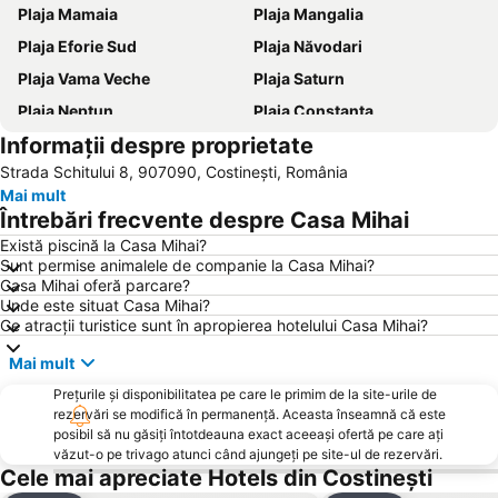
Plaja Mamaia
Plaja Mangalia
Plaja Eforie Sud
Plaja Năvodari
Plaja Vama Veche
Plaja Saturn
Plaja Neptun
Plaja Constanța
Informații despre proprietate
Gara Constanța
Plaja Venus
Strada Schitului 8, 907090, Costinești, România
Portul Tomis
Epava
Mai mult
Plaja Olimp
Casa de Cultură
Întrebări frecvente despre Casa Mihai
Delfinariu Constanța
Centru
Există piscină la Casa Mihai?
Sunt permise animalele de companie la Casa Mihai?
Lacul Techirghiol
Obelisc Costinești
Casa Mihai oferă parcare?
Gara Medgidia
Plaja Jupiter
Unde este situat Casa Mihai?
Ce atracții turistice sunt în apropierea hotelului Casa Mihai?
Aqua Magic
Gara Mangalia
Mai mult
Plaja Krapets
Mănăstirea Sfânta Maria
Prețurile și disponibilitatea pe care le primim de la site-urile de
Tomis Nord
Stadionul Iftimie Ilisei
rezervări se modifică în permanență. Aceasta înseamnă că este
Portul Turistic Callatis Mangalia
Cazinou
posibil să nu găsiți întotdeauna exact aceeași ofertă pe care ați
văzut-o pe trivago atunci când ajungeți pe site-ul de rezervări.
Portul Constanța
Tomis
Cele mai apreciate Hotels din Costinești
Faleză Sud
Lacul Siutghiol