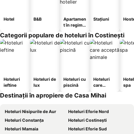
Hotel
B&B
Apartamen
Stațiuni
Host
t în regim
hotelier
Categorii populare de hoteluri în Costinești
Hoteluri
Hoteluri de
Hoteluri cu
Hoteluri
Hotel
ieftine
lux
piscină
care
spa
acceptă
Destinații în apropiere de Casa Mihai
animale
Hoteluri Nisipurile de Aur
Hoteluri Eforie Nord
Hoteluri Constanța
Hoteluri Costinești
Hoteluri Mamaia
Hoteluri Eforie Sud