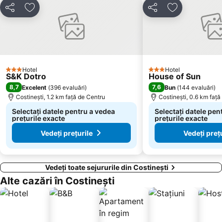
Distribuiți
Adăugaţi la favorite
Distribuiți
Adăugaţi la f
Piața Ovidiu
Palas
Luna Parc
Sunwaves
C.E.T.
Coiciu
Gara Năvodari
Mihail Kogaliniceanu
Hotel
Hotel
Pescărie
Far
3 Stele
3 Stele
S&K Dotro
House of Sun
Shablenska Tuzla
Palazu Mare
8,7
7,6
Excelent
(
396 evaluări
)
Bun
(
144 evaluări
)
Costinești, 1.2 km faţă de Centru
Costinești, 0.6 km faţă
Zona Industrială
Tăbăcărie
Selectați datele pentru a vedea
Selectați datele pen
Delfinariul Constanța
Unirii
prețurile exacte
prețurile exacte
Vedeți prețurile
Vedeți preț
Vedeți toate sejururile din Costinești
Alte cazări în Costinești