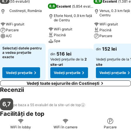
6,7
8,9
(
55 evaluări
)
Excelent
(
1.381 e
8,6
Excelent
(
5.854 evaluări
)
Costinești, România
Venus, 0.3 km faţă
Centru
Eforie Nord, 0.9 km faţă
de Centru
WiFi gratuit
WiFi gratuit
WiFi gratuit
Parcare
Piscină
Piscină
A/C
Parcare
Spa
Vedeți prețurile
Vedeți prețurile
Selectați datele pentru
152 lei
din
Vedeți prețurile
a vedea prețurile
516 lei
din
exacte
Vedeți prețurile de la
2
Vedeți prețurile de la
site-uri
site
Vedeți prețurile
Vedeți prețurile
Vedeți prețurile
Vedeți toate sejururile din Costinești
Recenzii
6,7
pe baza a 55 evaluări de la site-uri de
top
Facilități de top
WiFi în lobby
WiFi în camere
Parcare