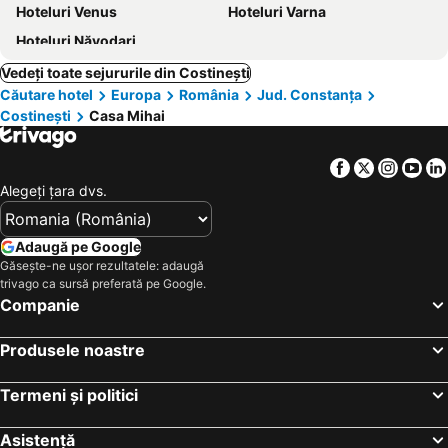
Hoteluri Venus
Hoteluri Varna
Hoteluri Năvodari
Vedeți toate sejururile din Costinești
Căutare hotel
Europa
România
Jud. Constanţa
Costinești
Casa Mihai
Facebook
Twitter
Insta
Yo
Alegeţi ţara dvs.
Adaugă pe Google
Găsește-ne ușor rezultatele: adaugă
trivago ca sursă preferată pe Google.
Companie
Produsele noastre
Termeni și politici
Asistență