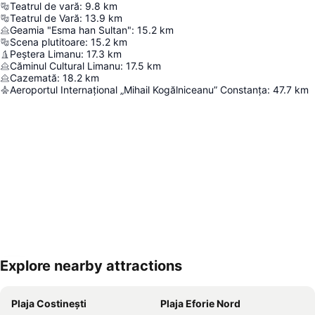
Teatrul de vară
:
9.8
km
Teatrul de Vară
:
13.9
km
Geamia "Esma han Sultan"
:
15.2
km
Scena plutitoare
:
15.2
km
Peștera Limanu
:
17.3
km
Căminul Cultural Limanu
:
17.5
km
Cazemată
:
18.2
km
Aeroportul Internațional „Mihail Kogălniceanu” Constanța
:
47.7
km
Explore nearby attractions
Hartă extinsă
Plaja Costinești
Plaja Eforie Nord