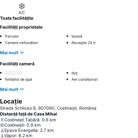
A/C
Toate facilitățile
Facilități proprietate
Parcare
terasă
Camere nefumători
Recepție 24 h
Mai mult
Facilități cameră
duș
fierbător de apă
Aer condiționat
Mai mult
Locație
Strada Schitului 8, 907090, Costinești, România
Distanță față de Casa Mihai
Costinești Tabără
:
0.6
km
Costinești
:
0.9
km
Epava Evangelia
:
2.7
km
Vapor
:
8.2
km