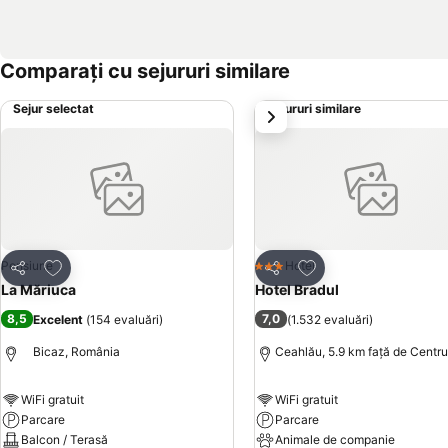
Comparați cu sejururi similare
Sejur selectat
Sejururi similare
următorul
Adăugaţi la favorite
Adăugaţi la favorite
Pensiune
Hotel
3 Stele
Distribuiți
Distribuiți
La Măriuca
Hotel Bradul
8,5
7,0
Excelent
(
154 evaluări
)
(
1.532 evaluări
)
Bicaz, România
Ceahlău, 5.9 km faţă de Centru
WiFi gratuit
WiFi gratuit
Parcare
Parcare
Balcon / Terasă
Animale de companie