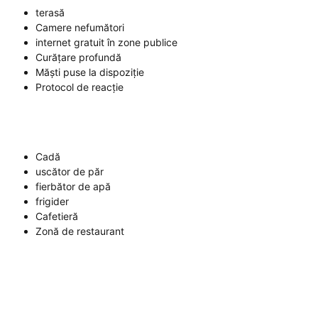
terasă
Camere nefumători
internet gratuit în zone publice
Curățare profundă
Măști puse la dispoziție
Protocol de reacție
Cadă
uscător de păr
fierbător de apă
frigider
Cafetieră
Zonă de restaurant