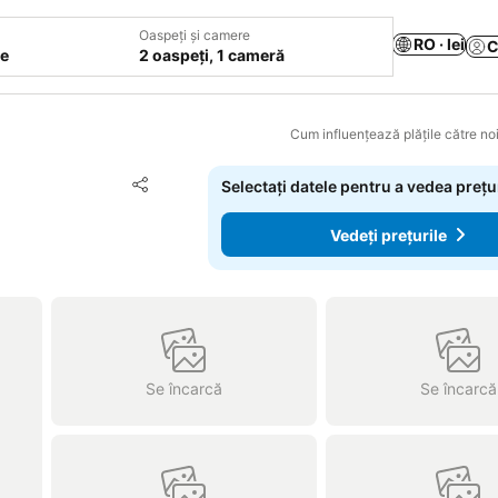
Oaspeți și camere
RO · lei
C
le
2 oaspeți, 1 cameră
Cum influențează plățile către noi
Adăugaţi la favorite
Selectați datele pentru a vedea prețu
Distribuiți
Vedeți prețurile
Se încarcă
Se încarcă