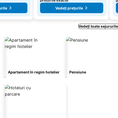
prețurile exacte
p
urile
Vedeți prețurile
Vedeți toate sejururile
Apartament în regim hotelier
Pensiune