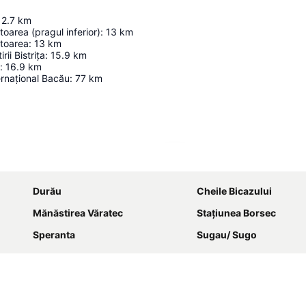
12.7
km
oarea (pragul inferior)
:
13
km
toarea
:
13
km
ii Bistrița
:
15.9
km
:
16.9
km
ernațional Bacău
:
77
km
Hartă extinsă
Durău
Cheile Bicazului
Mănăstirea Văratec
Stațiunea Borsec
Speranta
Sugau/ Sugo