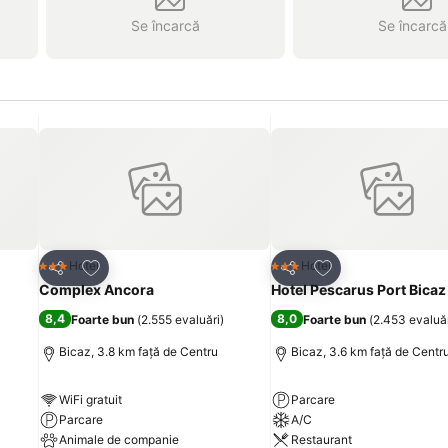
Se încarcă
Se încarcă
Adăugaţi la favorite
Adăugaţi la favori
Hotel
Hotel
3 Stele
3 Stele
Distribuiți
Distribuiți
Complex Ancora
Hotel Pescarus Port Bicaz
8,4
8,0
Foarte bun
(
2.555 evaluări
)
Foarte bun
(
2.453 evaluă
Bicaz, 3.8 km faţă de Centru
Bicaz, 3.6 km faţă de Centr
WiFi gratuit
Parcare
Parcare
A/C
Animale de companie
Restaurant