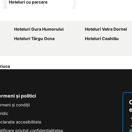
Hoteluri cu parcare
Hoteluri Gura Humorului
Hoteluri Vatra Dornei
Hoteluri Târgu Ocna
Hoteluri Ceahlău
riuca
rmeni și politici
rmeni și condiţii
ridic
clarație accesibilitate
tificare privind confidențialitatea