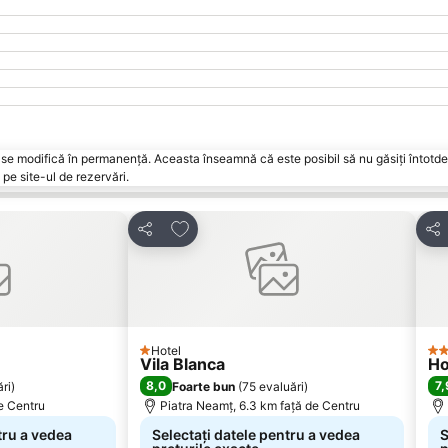
vări se modifică în permanență. Aceasta înseamnă că este posibil să nu găsiți întot
pe site-ul de rezervări.
orite
Adăugaţi la favorite
Distribuiți
Dist
Hotel
1 Stele
3 S
Vila Blanca
Ho
8,0
7,
ri
)
Foarte bun
(
75 evaluări
)
e Centru
Piatra Neamț, 6.3 km faţă de Centru
tru a vedea
Selectați datele pentru a vedea
S