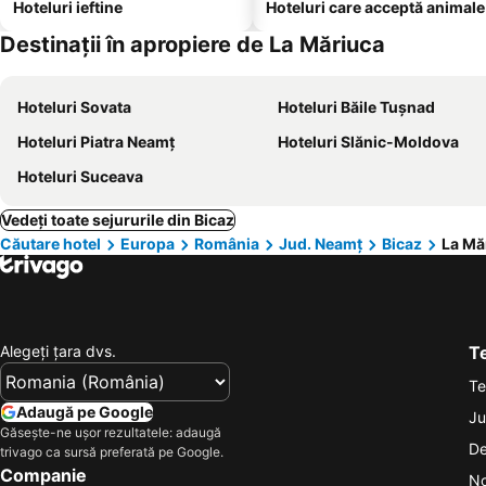
Hoteluri ieftine
Hoteluri care acceptă animale
Destinații în apropiere de La Măriuca
Hoteluri Sovata
Hoteluri Băile Tuşnad
Hoteluri Piatra Neamț
Hoteluri Slănic-Moldova
Hoteluri Suceava
Vedeți toate sejururile din Bicaz
Căutare hotel
Europa
România
Jud. Neamț
Bicaz
La Mă
Alegeţi ţara dvs.
Te
Te
Adaugă pe Google
Ju
Găsește-ne ușor rezultatele: adaugă
De
trivago ca sursă preferată pe Google.
Companie
No