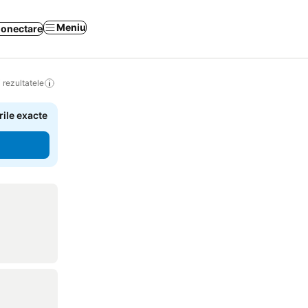
Meniu
onectare
 rezultatele
rile exacte