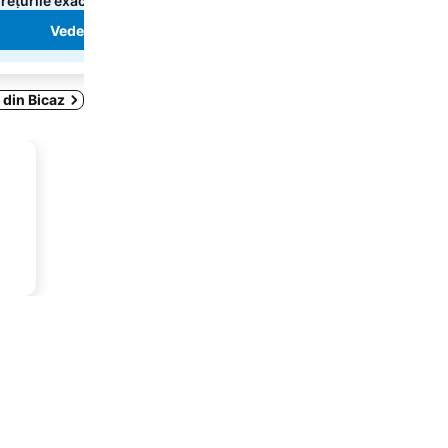
rețurile exacte
prețurile exacte
Vedeți prețurile
Vedeți prețurile
 din Bicaz