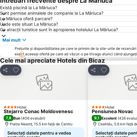
Întrebări frecvente despre La Măriuca
Există piscină la La Măriuca?
Sunt permise animalele de companie la La Măriuca?
La Măriuca oferă parcare?
Unde este situat La Măriuca?
Ce atracții turistice sunt în apropierea hotelului La Măriuca?
Mai mult
Prețurile și disponibilitatea pe care le primim de la site-urile de rezer
exact aceeași ofertă pe care ați văzut-o pe trivago atunci când ajungeți 
Cele mai apreciate Hotels din Bicaz
Adăugaţi la favorite
Adăugaţi la fav
Distribuiți
Distribuiți
Hotel
Hotel
4 Stele
4 Stele
Stejarro Conac Moldovenesc
Pensiunea Novac
7,8
9,1
Bun
(
406 evaluări
)
Excelent
(
426 evaluă
Piatra Neamț, 15.5 km faţă de Centru
Ceahlău, 5.6 km faţă d
Selectați datele pentru a vedea
Selectați datele pen