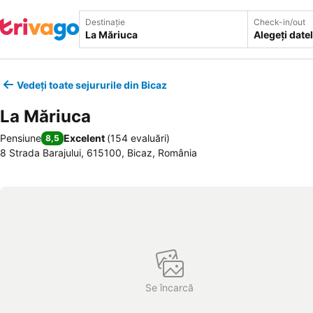
Destinație
Check-in/out
Alegeți date
Vedeți toate sejururile din Bicaz
La Măriuca
Pensiune
Excelent
(
154 evaluări
)
8,5
8 Strada Barajului, 615100, Bicaz, România
Se încarcă