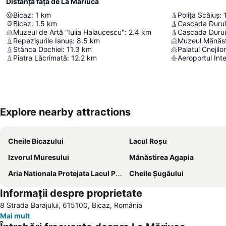
Distanță față de La Măriuca
Bicaz
:
1
km
Polița Scăiuș
:
Bicaz
:
1.5
km
Cascada Duruit
Muzeul de Artă "Iulia Halaucescu"
:
2.4
km
Cascada Durui
Repezișurile Ianuș
:
8.5
km
Muzeul Mănăstir
Stânca Dochiei
:
11.3
km
Palatul Cnejilor
Piatra Lăcrimată
:
12.2
km
Aeroportul Int
Explore nearby attractions
Cheile Bicazului
Lacul Roșu
Izvorul Muresului
Mănăstirea Agapia
Aria Nationala Protejata Lacul Pangarati
Cheile Şugăului
Informații despre proprietate
8 Strada Barajului, 615100, Bicaz, România
Mai mult