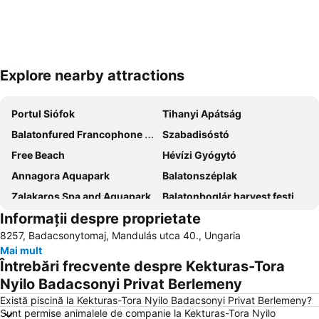
Explore nearby attractions
Hartă extinsă
Portul Siófok
Tihanyi Apátság
Balatonfured Francophone Weeks
Szabadisóstó
Free Beach
Hévízi Gyógytó
Annagora Aquapark
Balatonszéplak
Zalakaros Spa and Aquapark
Balatonboglár harvest festival
Informații despre proprietate
Sunshine beach
Balaton Sound Fesztivál
8257, Badacsonytomaj, Mandulás utca 40., Ungaria
Siofok water tower
Cartierul Aranypart
Mai mult
Întrebări frecvente despre Kekturas-Tora
Nyilo Badacsonyi Privat Berlemeny
Există piscină la Kekturas-Tora Nyilo Badacsonyi Privat Berlemeny?
Sunt permise animalele de companie la Kekturas-Tora Nyilo