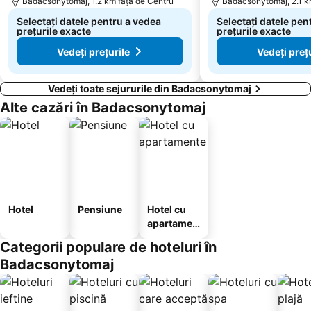
Badacsonytomaj, 1.2 km faţă de Centru
Badacsonytomaj, 2.1 k
Selectați datele pentru a vedea
Selectați datele pen
prețurile exacte
prețurile exacte
Vedeți prețurile
Vedeți preț
Vedeți toate sejururile din Badacsonytomaj
Alte cazări în Badacsonytomaj
Hotel
Pensiune
Hotel cu
apartamen
te
Categorii populare de hoteluri în
Badacsonytomaj