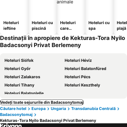
Hoteluri
Hoteluri cu
Hoteluri
Hoteluri cu
Hotel
ieftine
piscină
care
spa
plajă
acceptă
Destinații în apropiere de Kekturas-Tora Nyilo
animale
Badacsonyi Privat Berlemeny
Hoteluri Siófok
Hoteluri Hévíz
Hoteluri Győr
Hoteluri Balatonfüred
Hoteluri Zalakaros
Hoteluri Pécs
Hoteluri Tihany
Hoteluri Keszthely
Hoteluri Balatonlelle
Vedeți toate sejururile din Badacsonytomaj
Căutare hotel
Europa
Ungaria
Transdanubia Centrală
Badacsonytomaj
Kekturas-Tora Nyilo Badacsonyi Privat Berlemeny