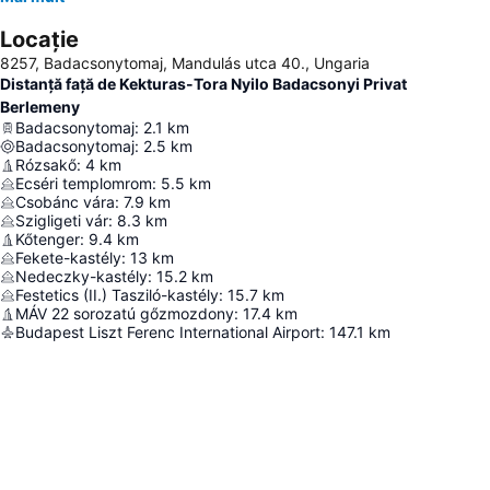
Locație
8257, Badacsonytomaj, Mandulás utca 40., Ungaria
Distanță față de Kekturas-Tora Nyilo Badacsonyi Privat
Berlemeny
Badacsonytomaj
:
2.1
km
Badacsonytomaj
:
2.5
km
Rózsakő
:
4
km
Ecséri templomrom
:
5.5
km
Csobánc vára
:
7.9
km
Szigligeti vár
:
8.3
km
Kőtenger
:
9.4
km
Fekete-kastély
:
13
km
Nedeczky-kastély
:
15.2
km
Festetics (II.) Tasziló-kastély
:
15.7
km
MÁV 22 sorozatú gőzmozdony
:
17.4
km
Budapest Liszt Ferenc International Airport
:
147.1
km