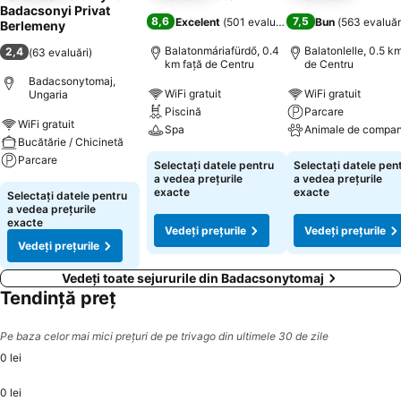
Badacsonyi Privat
8,6
7,5
Excelent
(
501 evaluări
)
Bun
(
563 evaluăr
Berlemeny
Balatonmáriafürdő, 0.4
Balatonlelle, 0.5 km
2,4
(
63 evaluări
)
km faţă de Centru
de Centru
Badacsonytomaj,
WiFi gratuit
WiFi gratuit
Ungaria
Piscină
Parcare
WiFi gratuit
Spa
Animale de compan
Bucătărie / Chicinetă
Parcare
Selectați datele pentru
Selectați datele pen
a vedea prețurile
a vedea prețurile
exacte
exacte
Selectați datele pentru
a vedea prețurile
exacte
Vedeți prețurile
Vedeți prețurile
Vedeți prețurile
Vedeți toate sejururile din Badacsonytomaj
Tendință preț
Pe baza celor mai mici prețuri de pe trivago din ultimele 30 de zile
0 lei
0 lei