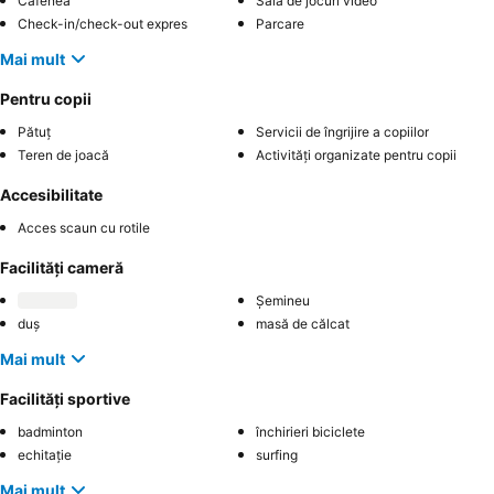
Cafenea
Sală de jocuri video
Check-in/check-out expres
Parcare
Mai mult
Pentru copii
Pătuț
Servicii de îngrijire a copiilor
Teren de joacă
Activități organizate pentru copii
Accesibilitate
Acces scaun cu rotile
Facilități cameră
Șemineu
duș
masă de călcat
Mai mult
Facilități sportive
badminton
închirieri biciclete
echitație
surfing
Mai mult