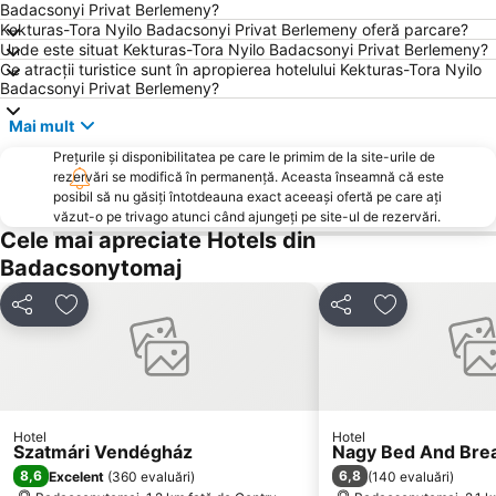
Badacsonyi Privat Berlemeny?
Kekturas-Tora Nyilo Badacsonyi Privat Berlemeny oferă parcare?
Unde este situat Kekturas-Tora Nyilo Badacsonyi Privat Berlemeny?
Ce atracții turistice sunt în apropierea hotelului Kekturas-Tora Nyilo
Badacsonyi Privat Berlemeny?
Mai mult
Prețurile și disponibilitatea pe care le primim de la site-urile de
rezervări se modifică în permanență. Aceasta înseamnă că este
posibil să nu găsiți întotdeauna exact aceeași ofertă pe care ați
văzut-o pe trivago atunci când ajungeți pe site-ul de rezervări.
Cele mai apreciate Hotels din
Badacsonytomaj
Distribuiți
Adăugaţi la favorite
Distribuiți
Adăugaţi la f
Hotel
Hotel
Szatmári Vendégház
Nagy Bed And Brea
8,6
6,8
Excelent
(
360 evaluări
)
(
140 evaluări
)