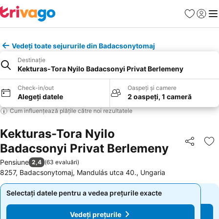
Favorite
Conect
Men
Vedeți toate sejururile din Badacsonytomaj
Destinație
Kekturas-Tora Nyilo Badacsonyi Privat Berlemeny
Check-in/out
Oaspeți și camere
Alegeți datele
2 oaspeți, 1 cameră
Cum influențează plățile către noi rezultatele
Kekturas-Tora Nyilo
Badacsonyi Privat Berlemeny
Distribuiți
Ad
Pensiune
2,4
(
63 evaluări
)
8257, Badacsonytomaj, Mandulás utca 40., Ungaria
Selectați datele pentru a vedea prețurile exacte
Selectați datele pentru a vedea prețurile exacte
Vedeți prețurile
Vedeți prețurile