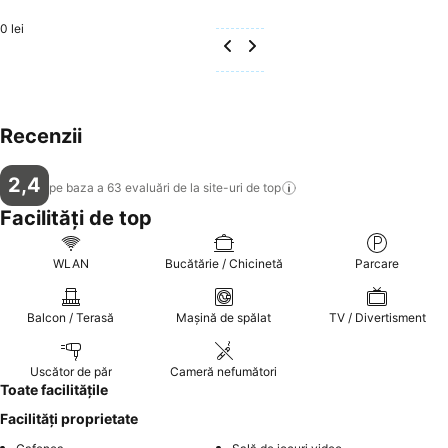
0 lei
Recenzii
2,4
pe baza a 63 evaluări de la site-uri de
top
Facilități de top
WLAN
Bucătărie / Chicinetă
Parcare
Balcon / Terasă
Mașină de spălat
TV / Divertisment
Uscător de păr
Cameră nefumători
Toate facilitățile
Facilități proprietate