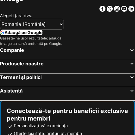
Facebook
Twitter
Insta
Yo
Alegeţi ţara dvs.
Adaugă pe Google
Găsește-ne ușor rezultatele: adaugă
trivago ca sursă preferată pe Google.
Companie
Produsele noastre
Termeni și politici
Asistență
Conectează-te pentru beneficii exclusive
pentru membri
Personalizați-vă experiența
Oferte loialitate, prețuri pt. membri