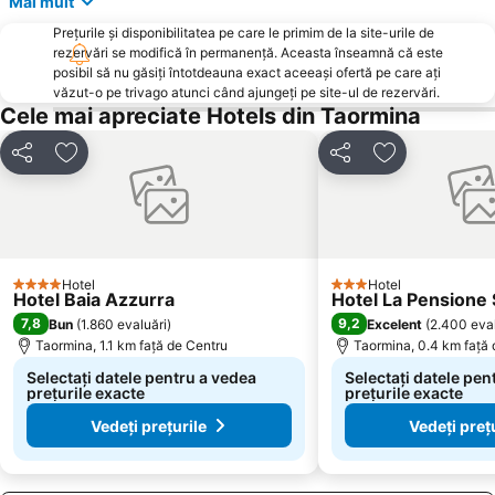
Mai mult
Prețurile și disponibilitatea pe care le primim de la site-urile de
rezervări se modifică în permanență. Aceasta înseamnă că este
posibil să nu găsiți întotdeauna exact aceeași ofertă pe care ați
văzut-o pe trivago atunci când ajungeți pe site-ul de rezervări.
Cele mai apreciate Hotels din Taormina
Distribuiți
Adăugaţi la favorite
Distribuiți
Adăugaţi la f
Hotel
Hotel
4 Stele
3 Stele
Hotel Baia Azzurra
Hotel La Pensione 
7,8
9,2
Bun
(
1.860 evaluări
)
Excelent
(
2.400 eval
Taormina, 1.1 km faţă de Centru
Taormina, 0.4 km faţă 
Selectați datele pentru a vedea
Selectați datele pen
prețurile exacte
prețurile exacte
Vedeți prețurile
Vedeți preț