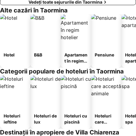
Vedeți toate sejururile din Taormina
Alte cazări în Taormina
Hotel
B&B
Apartamen
Pensiune
Hotel
t în regim
apar
hotelier
te
Categorii populare de hoteluri în Taormina
Hoteluri
Hoteluri de
Hoteluri cu
Hoteluri
Hotel
ieftine
lux
piscină
care
spa
acceptă
Destinații în apropiere de Villa Chiarenza
animale