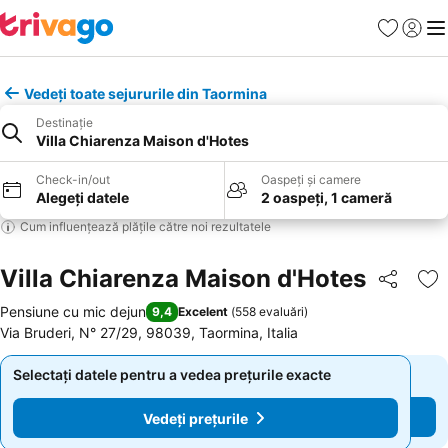
Favorite
Conect
Men
Vedeți toate sejururile din Taormina
Destinație
Villa Chiarenza Maison d'Hotes
Check-in/out
Oaspeți și camere
Alegeți datele
2 oaspeți, 1 cameră
Cum influențează plățile către noi rezultatele
Villa Chiarenza Maison d'Hotes
Distribuiți
Ad
Pensiune cu mic dejun
9,4
Excelent
(
558 evaluări
)
Via Bruderi, N° 27/29, 98039, Taormina, Italia
Selectați datele pentru a vedea prețurile exacte
Selectați datele pentru a vedea prețurile exacte
Vedeți prețurile
Vedeți prețurile