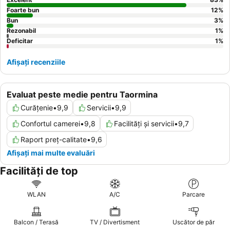
Foarte bun
12
%
Bun
3
%
Rezonabil
1
%
Deficitar
1
%
Afișați recenziile
Evaluat peste medie pentru Taormina
Curățenie
•
9,9
Servicii
•
9,9
Confortul camerei
•
9,8
Facilități și servicii
•
9,7
Raport preț-calitate
•
9,6
Afișați mai multe evaluări
Facilități de top
WLAN
A/C
Parcare
Balcon / Terasă
TV / Divertisment
Uscător de păr