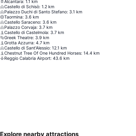
Alcantara
:
1.1
km
Castello di Schisò
:
1.2
km
Palazzo Duchi di Santo Stefano
:
3.1
km
Taormina
:
3.6
km
Castello Saraceno
:
3.6
km
Palazzo Corvaja
:
3.7
km
Castello di Castelmola
:
3.7
km
Greek Theatre
:
3.9
km
Grotta Azzurra
:
4.7
km
Castello di Sant'Alessio
:
12.1
km
Chestnut Tree Of One Hundred Horses
:
14.4
km
Reggio Calabria Airport
:
43.6
km
Explore nearby attractions