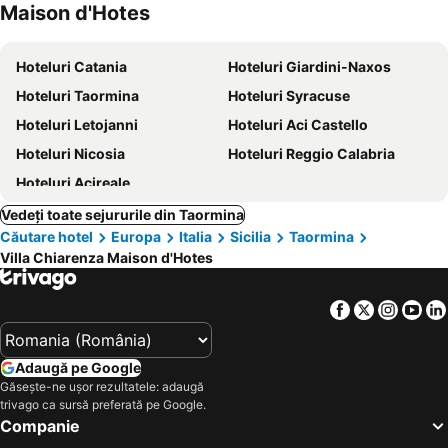
Maison d'Hotes
Hoteluri Catania
Hoteluri Giardini-Naxos
Hoteluri Taormina
Hoteluri Syracuse
Hoteluri Letojanni
Hoteluri Aci Castello
Hoteluri Nicosia
Hoteluri Reggio Calabria
Hoteluri Acireale
Vedeți toate sejururile din Taormina
Căutare hotel
Europa
Italia
Sicilia
Taormina
Villa Chiarenza Maison d'Hotes
Facebook
Twitter
Insta
Yo
Adaugă pe Google
Găsește-ne ușor rezultatele: adaugă
trivago ca sursă preferată pe Google.
Companie