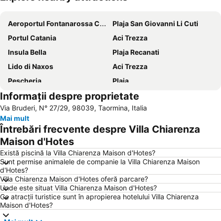
Hartă extinsă
Aeroportul Fontanarossa Catania
Plaja San Giovanni Li Cuti
Portul Catania
Aci Trezza
Insula Bella
Plaja Recanati
Lido di Naxos
Aci Trezza
Pescheria
Plaia
Informații despre proprietate
Ognina
Plaia
Via Bruderi, N° 27/29, 98039, Taormina, Italia
Mai mult
Întrebări frecvente despre Villa Chiarenza
Maison d'Hotes
Există piscină la Villa Chiarenza Maison d'Hotes?
Sunt permise animalele de companie la Villa Chiarenza Maison
d'Hotes?
Villa Chiarenza Maison d'Hotes oferă parcare?
Unde este situat Villa Chiarenza Maison d'Hotes?
Ce atracții turistice sunt în apropierea hotelului Villa Chiarenza
Maison d'Hotes?