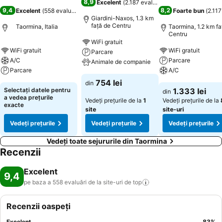
8,9
Excelent
(
2.187 evaluări
)
9,4
8,2
Excelent
(
558 evaluări
)
Foarte bun
(
2.117
Giardini-Naxos, 1.3 km
faţă de Centru
Taormina, Italia
Taormina, 1.2 km fa
Centru
WiFi gratuit
WiFi gratuit
WiFi gratuit
Parcare
A/C
Parcare
Animale de companie
Parcare
A/C
754 lei
din
Selectați datele pentru
1.333 lei
din
a vedea prețurile
Vedeți prețurile de la
1
Vedeți prețurile de la
exacte
site
site-uri
Vedeți prețurile
Vedeți prețurile
Vedeți prețurile
Vedeți toate sejururile din Taormina
Recenzii
Excelent
9,4
pe baza a 558 evaluări de la site-uri de
top
Recenzii oaspeți
Excelent
83
%