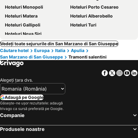
Hoteluri Monopoli
Hoteluri Porto Cesareo
Hoteluri Matera
Hoteluri Alberobello
Hoteluri Gallipoli
Hoteluri Turi
Hoteluri Nova Siri
Vedeți toate sejururile din San Marzano di San Giuseppe
Căutare hotel
Europa
Italia
Apulia
San Marzano di San Giuseppe
Tramonti salentini
Facebook
Twitter
Insta
Yo
Alegeţi ţara dvs.
Adaugă pe Google
Găsește-ne ușor rezultatele: adaugă
trivago ca sursă preferată pe Google.
Companie
Produsele noastre