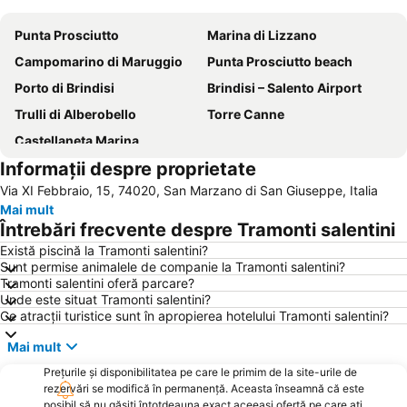
Punta Prosciutto
Marina di Lizzano
Campomarino di Maruggio
Punta Prosciutto beach
Porto di Brindisi
Brindisi – Salento Airport
Trulli di Alberobello
Torre Canne
Castellaneta Marina
Informații despre proprietate
Via XI Febbraio, 15, 74020, San Marzano di San Giuseppe, Italia
Mai mult
Întrebări frecvente despre Tramonti salentini
Există piscină la Tramonti salentini?
Sunt permise animalele de companie la Tramonti salentini?
Tramonti salentini oferă parcare?
Unde este situat Tramonti salentini?
Ce atracții turistice sunt în apropierea hotelului Tramonti salentini?
Mai mult
Prețurile și disponibilitatea pe care le primim de la site-urile de
rezervări se modifică în permanență. Aceasta înseamnă că este
posibil să nu găsiți întotdeauna exact aceeași ofertă pe care ați