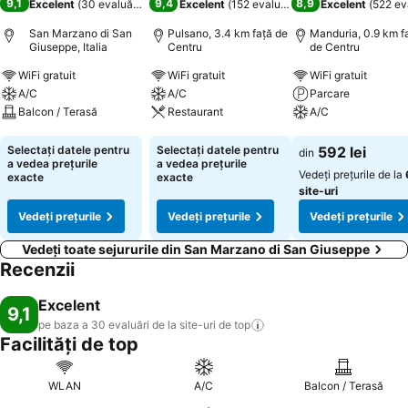
9,1
9,4
8,9
Excelent
(
30 evaluări
)
Excelent
(
152 evaluări
)
Excelent
(
522 ev
San Marzano di San
Pulsano, 3.4 km faţă de
Manduria, 0.9 km f
Giuseppe, Italia
Centru
de Centru
WiFi gratuit
WiFi gratuit
WiFi gratuit
A/C
A/C
Parcare
Balcon / Terasă
Restaurant
A/C
Vedeți prețurile
Vedeți prețurile
Vedeți prețurile
Selectați datele pentru
Selectați datele pentru
592 lei
din
a vedea prețurile
a vedea prețurile
Vedeți prețurile de la
exacte
exacte
site-uri
Vedeți prețurile
Vedeți prețurile
Vedeți prețurile
Vedeți toate sejururile din San Marzano di San Giuseppe
Recenzii
Excelent
9,1
pe baza a 30 evaluări de la site-uri de
top
Facilități de top
WLAN
A/C
Balcon / Terasă