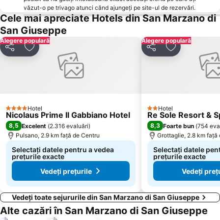
văzut-o pe trivago atunci când ajungeți pe site-ul de rezervări.
Cele mai apreciate Hotels din San Marzano di
San Giuseppe
Alegere populară
Alegere populară
Distribuiți
Adăugaţi la favorite
Distribuiți
Adăugaţi la f
Hotel
Hotel
4 Stele
2 Stele
Nicolaus Prime Il Gabbiano Hotel
Re Sole Resort & S
8,5
8,3
Excelent
(
2.316 evaluări
)
Foarte bun
(
754 eva
Pulsano, 2.9 km faţă de Centru
Grottaglie, 2.8 km faţă
Selectați datele pentru a vedea
Selectați datele pen
prețurile exacte
prețurile exacte
Vedeți prețurile
Vedeți preț
Vedeți toate sejururile din San Marzano di San Giuseppe
Alte cazări în San Marzano di San Giuseppe