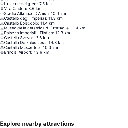
Limitone dei greci
:
7.5
km
Villa Castelli
:
8.6
km
Stadio Atlantico D'Amuri
:
10.4
km
Castello degli Imperiali
:
11.3
km
Castello Episcopio
:
11.4
km
Museo della ceramica di Grottaglie
:
11.4
km
Palazzo Imperiali - Filotico
:
12.3
km
Castello Svevo
:
12.6
km
Castello De Falconibus
:
14.8
km
Castello Muscettola
:
16.6
km
Brindisi Airport
:
43.6
km
Explore nearby attractions
Hartă extinsă