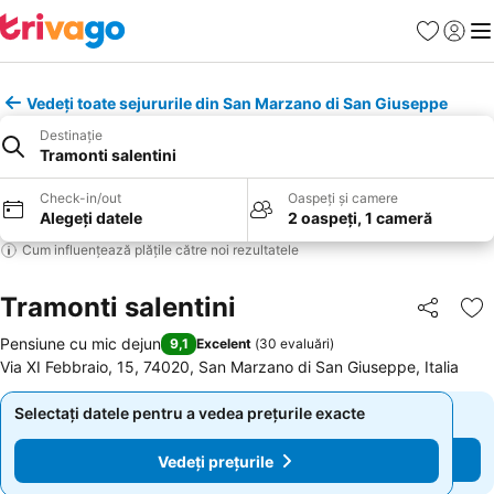
Favorite
Conect
Men
Vedeți toate sejururile din San Marzano di San Giuseppe
Destinație
Tramonti salentini
Check-in/out
Oaspeți și camere
Alegeți datele
2 oaspeți, 1 cameră
Cum influențează plățile către noi rezultatele
Tramonti salentini
Distribuiți
Ad
Pensiune cu mic dejun
9,1
Excelent
(
30 evaluări
)
Via XI Febbraio, 15, 74020, San Marzano di San Giuseppe, Italia
Selectați datele pentru a vedea prețurile exacte
Selectați datele pentru a vedea prețurile exacte
Vedeți prețurile
Vedeți prețurile