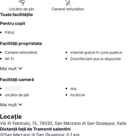
Uscător de păr
Cameră nefumători
Toate facilitățile
Pentru copii
Pătuț
Facilități proprietate
Camere nefumători
internet gratuit în zone publice
Wi-Fi
Dezinfectant pus la dispoziție
Mai mult
Facilități cameră
duș
uscător de păr
încălzire
Mai mult
Locație
Via XI Febbraio, 15, 74020, San Marzano di San Giuseppe, Italia
Distanță față de Tramonti salentini
San Marzano di San Giuseppe
:
0.1
km