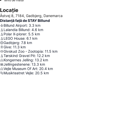
tenis de masă
Locație
Åstvej 8, 7184, Gadbjerg, Danemarca
Distanță față de STAY Billund
Billund Airport
:
3.3
km
Lalandia Billund
:
4.6
km
Polar X-plorer
:
5.5
km
LEGO House
:
6.1
km
Gadbjerg
:
7.8
km
Give
:
11.3
km
Givskud Zoo - Zootopia
:
11.5
km
Tørskind Gravel Pit
:
12.2
km
Kongernes Jelling
:
13.2
km
Jellingestenene
:
13.3
km
Vejle Museum Of Art
:
20.4
km
Musikteatret Vejle
:
20.5
km