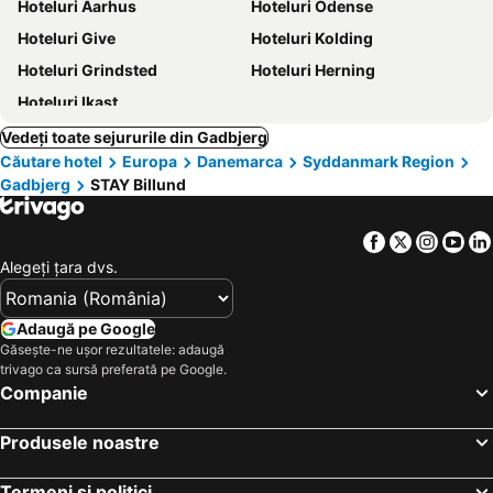
Hoteluri Aarhus
Hoteluri Odense
Hoteluri Give
Hoteluri Kolding
Hoteluri Grindsted
Hoteluri Herning
Hoteluri Ikast
Vedeți toate sejururile din Gadbjerg
Căutare hotel
Europa
Danemarca
Syddanmark Region
Gadbjerg
STAY Billund
Facebook
Twitter
Insta
Yo
Alegeţi ţara dvs.
Adaugă pe Google
Găsește-ne ușor rezultatele: adaugă
trivago ca sursă preferată pe Google.
Companie
Produsele noastre
Termeni și politici