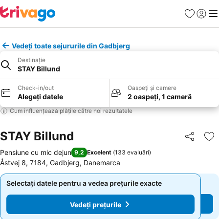
Favorite
Conect
Men
Vedeți toate sejururile din Gadbjerg
Destinație
STAY Billund
Check-in/out
Oaspeți și camere
Alegeți datele
2 oaspeți, 1 cameră
Cum influențează plățile către noi rezultatele
STAY Billund
Distribuiți
Ad
Pensiune cu mic dejun
9,2
Excelent
(
133 evaluări
)
Åstvej 8, 7184, Gadbjerg, Danemarca
Selectați datele pentru a vedea prețurile exacte
Selectați datele pentru a vedea prețurile exacte
Vedeți prețurile
Vedeți prețurile