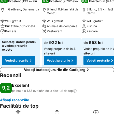
9,2
8,5
8,0
Excelent
(
133 evaluări
)
Excelent
(
9.702 evaluări
)
Foarte bun
(
9.46
Gadbjerg, Danemarca
Billund, 0.9 km faţă de
Billund, 2.5 km faţă
Centru
Centru
WiFi gratuit
WiFi gratuit
WiFi gratuit
Bucătărie / Chicinetă
Animale de companie
Piscină
Parcare
Restaurant
Parcare
Vedeți prețurile
Vedeți prețurile
Vedeți prețurile
Selectați datele pentru
922 lei
653 lei
din
din
a vedea prețurile
Vedeți prețurile de la
8
Vedeți prețurile de la
exacte
site-uri
site-uri
Vedeți prețurile
Vedeți prețurile
Vedeți prețurile
Vedeți toate sejururile din Gadbjerg
Recenzii
Excelent
9,2
pe baza a 133 evaluări de la site-uri de
top
Afișați recenziile
Facilități de top