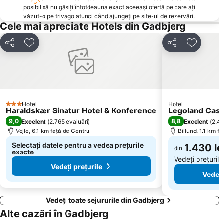
posibil să nu găsiți întotdeauna exact aceeași ofertă pe care ați
văzut-o pe trivago atunci când ajungeți pe site-ul de rezervări.
Cele mai apreciate Hotels din Gadbjerg
Distribuiți
Adăugaţi la favorite
Distribuiți
Adăugaţ
Hotel
Hotel
3 Stele
Haraldskær Sinatur Hotel & Konference
Legoland Cas
9,0
8,8
Excelent
(
2.765 evaluări
)
Excelent
(
2.
Vejle, 6.1 km faţă de Centru
Billund, 1.1 km
Selectați datele pentru a vedea prețurile
1.430 l
din
exacte
Vedeți prețuri
Vedeți prețurile
Vedeț
Vedeți toate sejururile din Gadbjerg
Alte cazări în Gadbjerg