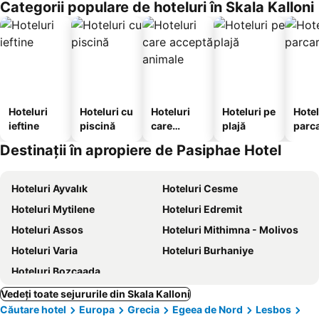
Categorii populare de hoteluri în Skala Kalloni
Hoteluri
Hoteluri cu
Hoteluri
Hoteluri pe
Hotel
ieftine
piscină
care
plajă
parc
acceptă
Destinații în apropiere de Pasiphae Hotel
animale
Hoteluri Ayvalık
Hoteluri Cesme
Hoteluri Mytilene
Hoteluri Edremit
Hoteluri Assos
Hoteluri Mithimna - Molivos
Hoteluri Varia
Hoteluri Burhaniye
Hoteluri Bozcaada
Vedeți toate sejururile din Skala Kalloni
Căutare hotel
Europa
Grecia
Egeea de Nord
Lesbos