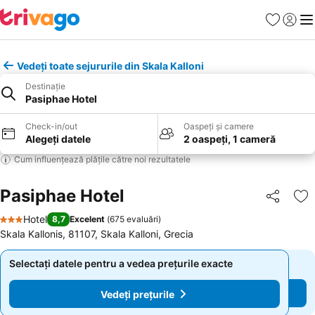
Favorite
Conect
Men
Vedeți toate sejururile din Skala Kalloni
Destinație
Pasiphae Hotel
Check-in/out
Oaspeți și camere
Alegeți datele
2 oaspeți, 1 cameră
Cum influențează plățile către noi rezultatele
Pasiphae Hotel
Distribuiți
Ad
Hotel
8,7
Excelent
(
675 evaluări
)
3 Stele
Skala Kallonis, 81107, Skala Kalloni, Grecia
Selectați datele pentru a vedea prețurile exacte
Selectați datele pentru a vedea prețurile exacte
Vedeți prețurile
Vedeți prețurile