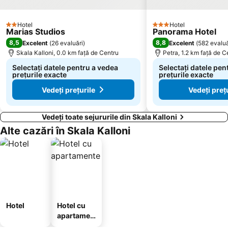
Hotel
Hotel
2 Stele
3 Stele
Marias Studios
Panorama Hotel
8,5
8,8
Excelent
(
26 evaluări
)
Excelent
(
582 evaluă
Skala Kalloni, 0.0 km faţă de Centru
Petra, 1.2 km faţă de C
Selectați datele pentru a vedea
Selectați datele pen
prețurile exacte
prețurile exacte
Vedeți prețurile
Vedeți preț
Vedeți toate sejururile din Skala Kalloni
Alte cazări în Skala Kalloni
Hotel
Hotel cu
apartamen
te