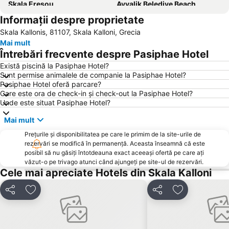
Skala Eresou
Ayvalik Belediye Beach
Informații despre proprietate
Traditional Settlement of Petra
Skala Kallonis, 81107, Skala Kalloni, Grecia
Mai mult
Întrebări frecvente despre Pasiphae Hotel
Există piscină la Pasiphae Hotel?
Sunt permise animalele de companie la Pasiphae Hotel?
Pasiphae Hotel oferă parcare?
Care este ora de check-in și check-out la Pasiphae Hotel?
Unde este situat Pasiphae Hotel?
Mai mult
Prețurile și disponibilitatea pe care le primim de la site-urile de
rezervări se modifică în permanență. Aceasta înseamnă că este
posibil să nu găsiți întotdeauna exact aceeași ofertă pe care ați
văzut-o pe trivago atunci când ajungeți pe site-ul de rezervări.
Cele mai apreciate Hotels din Skala Kalloni
Distribuiți
Adăugaţi la favorite
Distribuiți
Adăugaţi la f