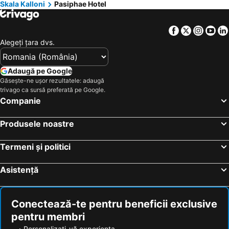
Skala Kalloni
Pasiphae Hotel
Facebook
Twitter
Insta
Yo
Alegeţi ţara dvs.
Adaugă pe Google
Găsește-ne ușor rezultatele: adaugă
trivago ca sursă preferată pe Google.
Companie
Produsele noastre
Termeni și politici
Asistență
Conectează-te pentru beneficii exclusive
pentru membri
Personalizați-vă experiența