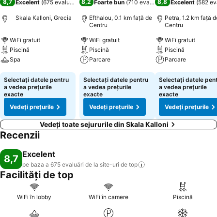
8,7
8,2
8,8
Excelent
(
675 evaluări
)
Foarte bun
(
710 evaluări
)
Excelent
(
582 ev
Skala Kalloni, Grecia
Efthalou, 0.1 km faţă de
Petra, 1.2 km faţă d
Centru
Centru
WiFi gratuit
WiFi gratuit
WiFi gratuit
Piscină
Piscină
Piscină
Spa
Parcare
Parcare
Vedeți prețurile
Vedeți prețurile
Vedeți prețurile
Selectați datele pentru
Selectați datele pentru
Selectați datele pen
a vedea prețurile
a vedea prețurile
a vedea prețurile
exacte
exacte
exacte
Vedeți prețurile
Vedeți prețurile
Vedeți prețurile
Vedeți toate sejururile din Skala Kalloni
Recenzii
Excelent
8,7
pe baza a 675 evaluări de la site-uri de
top
Facilități de top
WiFi în lobby
WiFi în camere
Piscină