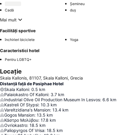
Șemineu
Cadă
duș
Mai mult
Facilități sportive
închirieri biciclete
Yoga
Caracteristici hotel
Pentru LGBTQ+
Locație
Skala Kallonis, 81107, Skala Kalloni, Grecia
Distanță față de Pasiphae Hotel
Skala Kalloni
:
0.5
km
Palaiokastro Of Kalloni
:
3.7
km
Industrial Olive Oil Production Museum In Lesvos
:
6.6
km
Kastreli Of Stypsi
:
10.3
km
Vareltzidiana's Mansion
:
13.4
km
Gogos Mansion
:
13.5
km
Κάστρο Μολύβου
:
17.8
km
Ovriokastro
:
18.5
km
Paliopyrgos Of Vrisa
:
18.5
km