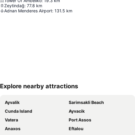
Tower Of Ambeliko
:
19.3
km
Zeytindağ
:
77.8
km
Adnan Menderes Airport
:
131.5
km
Explore nearby attractions
Hartă extinsă
Ayvalik
Sarimsakli Beach
Cunda Island
Ayvacik
Vatera
Port Assos
Anaxos
Eftalou