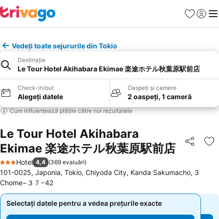
Favorite
Conect
Men
Vedeți toate sejururile din Tokio
Destinație
Le Tour Hotel Akihabara Ekimae 楽途ホテル秋葉原駅前店
Check-in/out
Oaspeți și camere
Alegeți datele
2 oaspeți, 1 cameră
Cum influențează plățile către noi rezultatele
Le Tour Hotel Akihabara
Ekimae 楽途ホテル秋葉原駅前店
Distribuiți
Ad
Hotel
4,4
(
369 evaluări
)
3 Stele
101-0025, Japonia, Tokio, Chiyoda City, Kanda Sakumacho, 3
Chome−３７−42
Selectați datele pentru a vedea prețurile exacte
Selectați datele pentru a vedea prețurile exacte