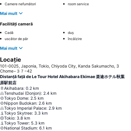
Camere nefumători
room service
Mai mult
Facilități cameră
Cadă
duș
uscător de păr
încălzire
Mai mult
Locație
101-0025, Japonia, Tokio, Chiyoda City, Kanda Sakumacho, 3
Chome−３７−42
Distanță față de Le Tour Hotel Akihabara Ekimae 楽途ホテル秋葉
原駅前店
Akihabara
:
0.2
km
Tenshudai (Donjon)
:
2.4
km
Tokyo Dome
:
2.5
km
Nippon Budokan
:
2.6
km
Tokyo Imperial Palace
:
2.9
km
Tokyo Skytree
:
3.3
km
Tokio
:
3.8
km
Tokyo Tower
:
5.3
km
National Stadium
:
6.1
km