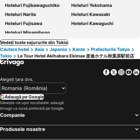
Hoteluri Fujikawaguchiko
Hoteluri Yokohama
Hoteluri Narita
Hoteluri Kawasaki
Hoteluri Fujisawa
Hoteluri Kawaguchi
Hoteluri Minamiboso
Vedeți toate sejururile din Tokio
Căutare hotel
Asia
Japonia
Kanto
Prefecturile Tokyo
Tokio
Le Tour Hotel Akihabara Ekimae 楽途ホテル秋葉原駅前店
Facebook
Twitter
Insta
Yo
Alegeţi ţara dvs.
Adaugă pe Google
Găsește-ne ușor rezultatele: adaugă
trivago ca sursă preferată pe Google.
Companie
Produsele noastre