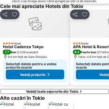
văzut-o pe trivago atunci când ajungeți pe site-ul de rezervări.
Cele mai apreciate Hotels din Tokio
Distribuiți
Adăugaţi la favorite
Distribuiți
Adăugaţi la f
Hotel
Hotel
4 Stele
3 Stele
Hotel Cadenza Tokyo
APA Hotel & Reso
7,7
8,2
Bun
(
2.028 evaluări
)
Foarte bun
(
21.149 e
9.4 km faţă de Gara Shinjuku
Tokio, 4.6 km faţă de 
Selectați datele pentru a vedea
Selectați datele pen
prețurile exacte
exacte
Vedeți prețurile
Vedeți
Vedeți toate sejururile din Tokio
Alte cazări în Tokio