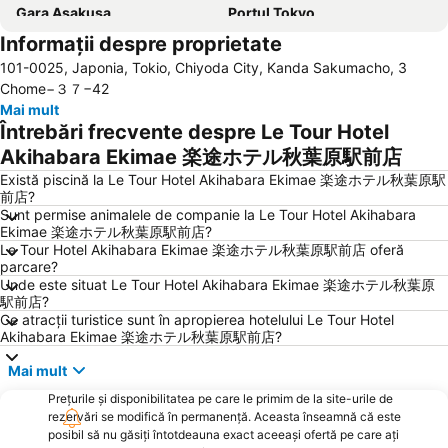
Gara Asakusa
Portul Tokyo
Informații despre proprietate
International Airport Haneda
Yokohama Station
101-0025, Japonia, Tokio, Chiyoda City, Kanda Sakumacho, 3
Gara Ochanomizu
Gara Ueno
Chome−３７−42
Minato
Tokyo Disneyland
Mai mult
Întrebări frecvente despre Le Tour Hotel
Haneda Airport International Terminal Station
Taito
Akihabara Ekimae 楽途ホテル秋葉原駅前店
Tokyo Metro Station
Formului Internațional Tokyo
Există piscină la Le Tour Hotel Akihabara Ekimae 楽途ホテル秋葉原駅
Tokyo Kotsu Kaikan
Gara Ikebukuro
前店?
Sunt permise animalele de companie la Le Tour Hotel Akihabara
Nakano Sun Plaza Hall
Yokohama Landmark Tower
Ekimae 楽途ホテル秋葉原駅前店?
Le Tour Hotel Akihabara Ekimae 楽途ホテル秋葉原駅前店 oferă
parcare?
Unde este situat Le Tour Hotel Akihabara Ekimae 楽途ホテル秋葉原
駅前店?
Ce atracții turistice sunt în apropierea hotelului Le Tour Hotel
Akihabara Ekimae 楽途ホテル秋葉原駅前店?
Mai mult
Prețurile și disponibilitatea pe care le primim de la site-urile de
rezervări se modifică în permanență. Aceasta înseamnă că este
posibil să nu găsiți întotdeauna exact aceeași ofertă pe care ați