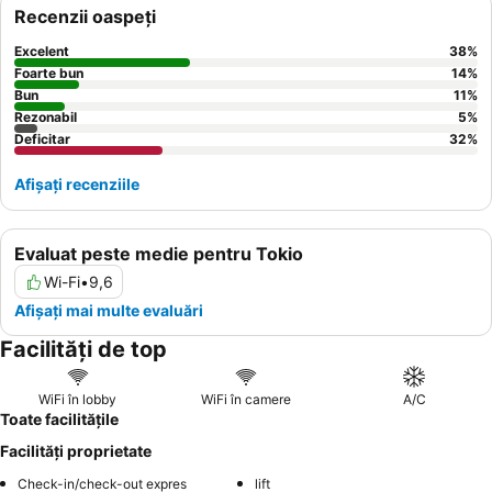
Recenzii oaspeți
Excelent
38
%
Foarte bun
14
%
Bun
11
%
Rezonabil
5
%
Deficitar
32
%
Afișați recenziile
Evaluat peste medie pentru Tokio
Wi-Fi
•
9,6
Afișați mai multe evaluări
Facilități de top
WiFi în lobby
WiFi în camere
A/C
Toate facilitățile
Facilități proprietate
Check-in/check-out expres
lift