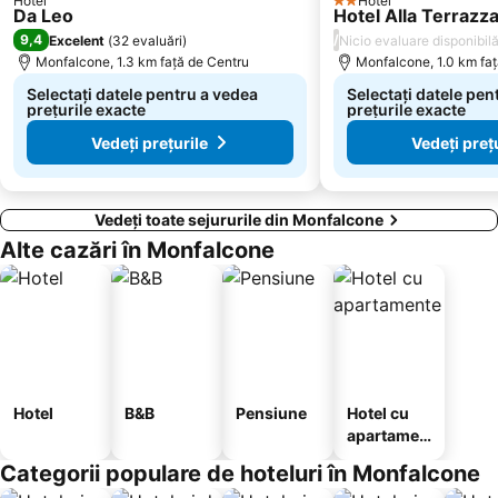
Hotel
Hotel
2 Stele
Da Leo
Hotel Alla Terrazz
9,4
/
Excelent
(
32 evaluări
)
Nicio evaluare disponibil
Monfalcone, 1.3 km faţă de Centru
Monfalcone, 1.0 km faţ
Selectați datele pentru a vedea
Selectați datele pen
prețurile exacte
prețurile exacte
Vedeți prețurile
Vedeți preț
Vedeți toate sejururile din Monfalcone
Alte cazări în Monfalcone
Hotel
B&B
Pensiune
Hotel cu
apartamen
te
Categorii populare de hoteluri în Monfalcone