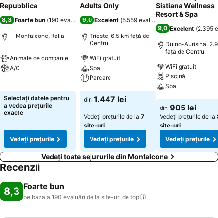
Repubblica
Adults Only
Sistiana Wellness
Resort & Spa
8,3
9,0
Foarte bun
(
190 evaluări
)
Excelent
(
5.559 evaluări
)
9,0
Excelent
(
2.395 e
Monfalcone, Italia
Trieste, 6.5 km faţă de
Centru
Duino-Aurisina, 2.
faţă de Centru
Animale de companie
WiFi gratuit
WiFi gratuit
A/C
Spa
Piscină
Parcare
Vedeți prețurile
Spa
Vedeți prețurile
Selectați datele pentru
1.447 lei
din
Vedeți prețurile
a vedea prețurile
905 lei
din
exacte
Vedeți prețurile de la
7
Vedeți prețurile de la
site-uri
site-uri
Vedeți prețurile
Vedeți prețurile
Vedeți prețurile
Vedeți toate sejururile din Monfalcone
Recenzii
Foarte bun
8,3
pe baza a 190 evaluări de la site-uri de
top