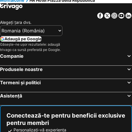
Monfalcone
HR Hotel Piazza della Repubblica
Facebook
Twitter
Insta
Yo
Alegeţi ţara dvs.
Adaugă pe Google
Găsește-ne ușor rezultatele: adaugă
trivago ca sursă preferată pe Google.
Companie
Produsele noastre
Termeni și politici
Asistență
Conectează-te pentru beneficii exclusive
pentru membri
Personalizați-vă experiența