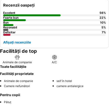
Recenzii oaspeți
Excelent
56
%
Foarte bun
22
%
Bun
10
%
Rezonabil
5
%
Deficitar
7
%
Afișați recenziile
Facilități de top
Animale de companie
A/C
Toate facilitățile
Facilități proprietate
Animale de companie
seif în hotel
Camere nefumători
camere antialergice
Pentru copii
Pătuț