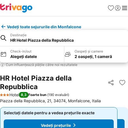
Favorite
Conect
Men
Vedeți toate sejururile din Monfalcone
Destinație
HR Hotel Piazza della Repubblica
Check-in/out
Oaspeți și camere
Alegeți datele
2 oaspeți, 1 cameră
Cum influențează plățile către noi rezultatele
HR Hotel Piazza della
Repubblica
Distribuiți
Ad
Hotel
8,3
Foarte bun
(
190 evaluări
)
3 Stele
Piazza della Repubblica, 21, 34074, Monfalcone, Italia
Selectați datele pentru a vedea prețurile exacte
Selectați datele pentru a vedea prețurile exacte
Vedeți prețurile
Vedeți prețurile