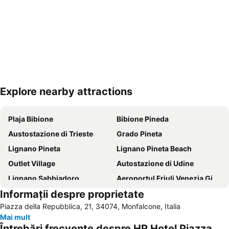
Explore nearby attractions
Hartă extinsă
Plaja Bibione
Bibione Pineda
Austostazione di Trieste
Grado Pineta
Lignano Pineta
Lignano Pineta Beach
Outlet Village
Autostazione di Udine
Lignano Sabbiadoro
Aeroportul Friuli Venezia Giulia
Informații despre proprietate
Perla
Gara Centrală Trieste
Piazza della Repubblica, 21, 34074, Monfalcone, Italia
Aeroportul Aerodrom Portoroz
Portul Portorož
Mai mult
Città Giardino
Spiaggia Principale
Întrebări frecvente despre HR Hotel Piazza