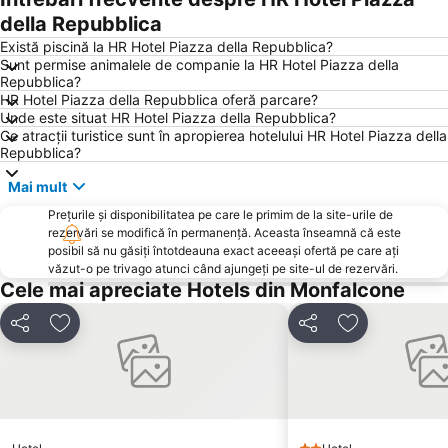
Portul Trieste
Koper
della Repubblica
Există piscină la HR Hotel Piazza della Repubblica?
Sunt permise animalele de companie la HR Hotel Piazza della
Repubblica?
HR Hotel Piazza della Repubblica oferă parcare?
Unde este situat HR Hotel Piazza della Repubblica?
Ce atracții turistice sunt în apropierea hotelului HR Hotel Piazza della
Repubblica?
Mai mult
Prețurile și disponibilitatea pe care le primim de la site-urile de
rezervări se modifică în permanență. Aceasta înseamnă că este
posibil să nu găsiți întotdeauna exact aceeași ofertă pe care ați
văzut-o pe trivago atunci când ajungeți pe site-ul de rezervări.
Cele mai apreciate Hotels din Monfalcone
Distribuiți
Adăugaţi la favorite
Distribuiți
Adăugaţi la f