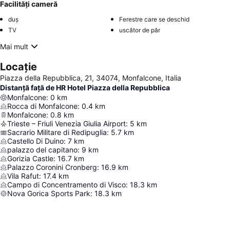
Facilități cameră
duș
Ferestre care se deschid
TV
uscător de păr
Mai mult
Locație
Piazza della Repubblica, 21, 34074, Monfalcone, Italia
Distanță față de HR Hotel Piazza della Repubblica
Monfalcone
:
0
km
Rocca di Monfalcone
:
0.4
km
Monfalcone
:
0.8
km
Trieste – Friuli Venezia Giulia Airport
:
5
km
Sacrario Militare di Redipuglia
:
5.7
km
Castello Di Duino
:
7
km
palazzo del capitano
:
9
km
Gorizia Castle
:
16.7
km
Palazzo Coronini Cronberg
:
16.9
km
Vila Rafut
:
17.4
km
Campo di Concentramento di Visco
:
18.3
km
Nova Gorica Sports Park
:
18.3
km