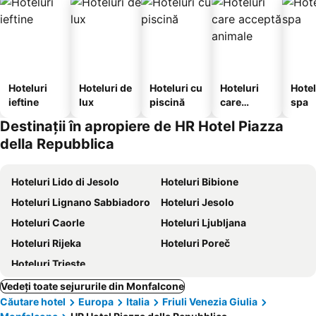
Hoteluri
Hoteluri de
Hoteluri cu
Hoteluri
Hotel
ieftine
lux
piscină
care
spa
acceptă
Destinații în apropiere de HR Hotel Piazza
animale
della Repubblica
Hoteluri Lido di Jesolo
Hoteluri Bibione
Hoteluri Lignano Sabbiadoro
Hoteluri Jesolo
Hoteluri Caorle
Hoteluri Ljubljana
Hoteluri Rijeka
Hoteluri Poreč
Hoteluri Trieste
Vedeți toate sejururile din Monfalcone
Căutare hotel
Europa
Italia
Friuli Venezia Giulia