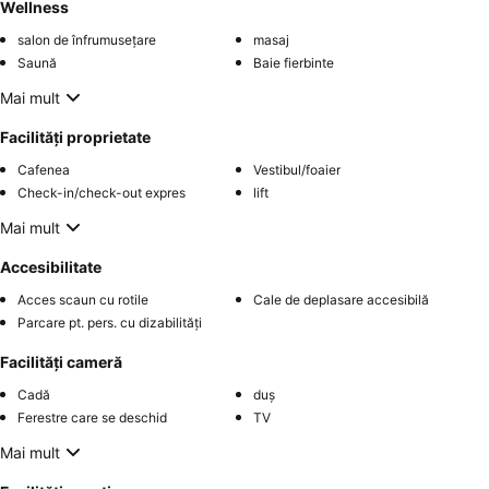
Wellness
salon de înfrumusețare
masaj
Saună
Baie fierbinte
Mai mult
Facilități proprietate
Cafenea
Vestibul/foaier
Check-in/check-out expres
lift
Mai mult
Accesibilitate
Acces scaun cu rotile
Cale de deplasare accesibilă
Parcare pt. pers. cu dizabilități
Facilități cameră
Cadă
duș
Ferestre care se deschid
TV
Mai mult