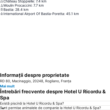
Château Stoppielle
:
7.4
km
Moulin Procaccini
:
7.7
km
Bastia
:
28.4
km
International Airport Of Bastia-Poretta
:
45.1
km
Informații despre proprietate
Hartă extinsă
RD 80, Macinaggio, 20248, Rogliano, Franţa
Mai mult
Întrebări frecvente despre Hotel U Ricordu &
Spa
Există piscină la Hotel U Ricordu & Spa?
Sunt permise animalele de companie la Hotel U Ricordu & Spa?