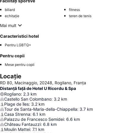
Facilități sportive
biliard
fitness
echitație
teren de tenis
Mai mult
Caracteristici hotel
Pentru LGBTQ+
Pentru copii
Mese pentru copii
Locație
RD 80, Macinaggio, 20248, Rogliano, Franţa
Distanță față de Hotel U Ricordu & Spa
Rogliano
:
2.3
km
Castello San Colombano
:
3.2
km
Plage de îles
:
3.2
km
Tour de Santa-Maria-della-Chiappella
:
3.7
km
Casa Strenna
:
6.1
km
Palazzu de Francesco Semidei
:
6.6
km
Château Fantauzzi
:
6.8
km
Moulin Mattei
:
7.1
km