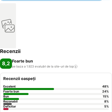
Recenzii
Foarte bun
8,2
pe baza a 1.923 evaluări de la site-uri de
top
Recenzii oaspeți
Excelent
48
%
Foarte bun
24
%
Bun
15
%
Rezonabil
8
%
Deficitar
5
%