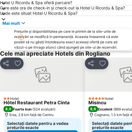
Hotel U Ricordu & Spa oferă parcare?
Care este ora de check-in și check-out la Hotel U Ricordu & Spa?
Unde este situat Hotel U Ricordu & Spa?
Mai mult
Prețurile și disponibilitatea pe care le primim de la site-urile de
rezervări se modifică în permanență. Aceasta înseamnă că este
posibil să nu găsiți întotdeauna exact aceeași ofertă pe care ați
văzut-o pe trivago atunci când ajungeți pe site-ul de rezervări.
Cele mai apreciate Hotels din Rogliano
Distribuiți
Adăugaţi la favorite
Distribuiți
Adăugaţi la f
Hotel
Hotel
2 Stele
5 Stele
Hôtel Restaurant Petra Cinta
Misincu
8,0
8,6
Foarte bun
(
524 evaluări
)
Excelent
(
869 evaluă
Ersa, 2.8 km faţă de Centru
Cagnano, 1.3 km faţă 
Selectați datele pentru a vedea
Selectați datele pen
prețurile exacte
prețurile exacte