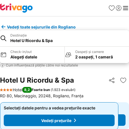
Favorite
Conect
Men
Vedeți toate sejururile din Rogliano
Destinație
Hotel U Ricordu & Spa
Check-in/out
Oaspeți și camere
Alegeți datele
2 oaspeți, 1 cameră
Cum influențează plățile către noi rezultatele
Hotel U Ricordu & Spa
Distribuiți
Ad
Hotel
8,2
Foarte bun
(
1.923 evaluări
)
4 Stele
RD 80, Macinaggio, 20248, Rogliano, Franţa
Selectați datele pentru a vedea prețurile exacte
Selectați datele pentru a vedea prețurile exacte
Vedeți prețurile
Vedeți prețurile