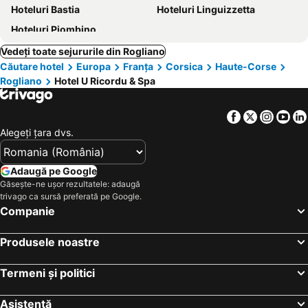
Hoteluri Bastia
Hoteluri Linguizzetta
Hoteluri Piombino
Vedeți toate sejururile din Rogliano
Căutare hotel
Europa
Franţa
Corsica
Haute-Corse
Rogliano
Hotel U Ricordu & Spa
Facebook
Twitter
Insta
Yo
Alegeţi ţara dvs.
Adaugă pe Google
Găsește-ne ușor rezultatele: adaugă
trivago ca sursă preferată pe Google.
Companie
Produsele noastre
Termeni și politici
Asistență