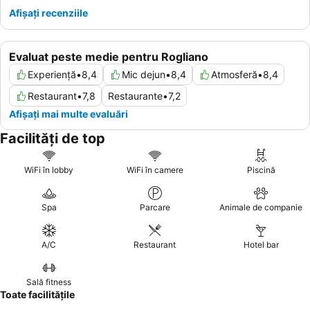
Afișați recenziile
Evaluat peste medie pentru Rogliano
Experiență
•
8,4
Mic dejun
•
8,4
Atmosferă
•
8,4
Restaurant
•
7,8
Restaurante
•
7,2
Afișați mai multe evaluări
Facilități de top
WiFi în lobby
WiFi în camere
Piscină
Spa
Parcare
Animale de companie
A/C
Restaurant
Hotel bar
Sală fitness
Toate facilitățile