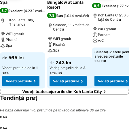
Spa
Bungalow at Lanta
9,6
Excelent
(
177 ev
Resort
8,7
Excelent
(
4.232 evaluări
)
Koh Lanta City, 6.
7,8
Bun
(
1.044 evaluări
)
faţă de Centru
Koh Lanta City,
Thailanda
Saladan, 1.1 km faţă de
WiFi gratuit
Centru
WiFi gratuit
Parcare
WiFi gratuit
Piscină
A/C
Piscină
Spa
Spa
Selectați datele pen
a vedea prețurile
565 lei
din
exacte
243 lei
din
Vedeți prețurile de la
1
Vedeți prețurile de la
3
site
site-uri
Vedeți prețurile
Vedeți prețurile
Vedeți prețurile
Vedeți toate sejururile din Koh Lanta City
Tendință preț
Pe baza celor mai mici prețuri de pe trivago din ultimele 30 de zile
0 lei
0 lei