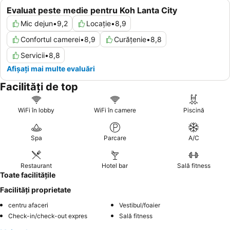
Evaluat peste medie pentru Koh Lanta City
Mic dejun
•
9,2
Locație
•
8,9
Confortul camerei
•
8,9
Curățenie
•
8,8
Servicii
•
8,8
Afișați mai multe evaluări
Facilități de top
WiFi în lobby
WiFi în camere
Piscină
Spa
Parcare
A/C
Restaurant
Hotel bar
Sală fitness
Toate facilitățile
Facilități proprietate
centru afaceri
Vestibul/foaier
Check-in/check-out expres
Sală fitness