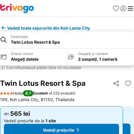
Favorite
Conect
Men
Vedeți toate sejururile din Koh Lanta City
Destinație
Twin Lotus Resort & Spa
Check-in/out
Oaspeți și camere
Alegeți datele
2 oaspeți, 1 cameră
Cum influențează plățile către noi rezultatele
Twin Lotus Resort & Spa
Distribuiți
Ad
Hotel
8,7
Excelent
(
4.232 evaluări
)
4 Stele
199, Koh Lanta City, 81150, Thailanda
565 lei
565 lei
din
din
Vedeți prețurile de la
1 site
Vedeți prețurile de la
1 site
Vedeți prețurile
Vedeți prețurile