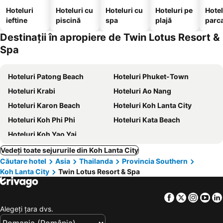
Hoteluri
Hoteluri cu
Hoteluri cu
Hoteluri pe
Hotel
ieftine
piscină
spa
plajă
parc
Destinații în apropiere de Twin Lotus Resort &
Spa
Hoteluri Patong Beach
Hoteluri Phuket-Town
Hoteluri Krabi
Hoteluri Ao Nang
Hoteluri Karon Beach
Hoteluri Koh Lanta City
Hoteluri Koh Phi Phi
Hoteluri Kata Beach
Hoteluri Koh Yao Yai
Vedeți toate sejururile din Koh Lanta City
Căutare hotel
Asia
Thailanda
Provincia Southern
Koh Lanta City
Twin Lotus Resort & Spa
Facebook
Twitter
Insta
Yo
Alegeţi ţara dvs.