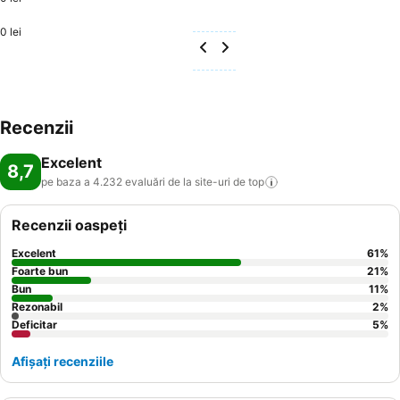
0 lei
Recenzii
Excelent
8,7
pe baza a 4.232 evaluări de la site-uri de
top
Recenzii oaspeți
Excelent
61
%
Foarte bun
21
%
Bun
11
%
Rezonabil
2
%
Deficitar
5
%
Afișați recenziile