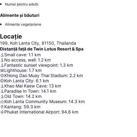
Numai pentru adulți
Alimente și băuturi
Alimente vegetariene
Locație
199, Koh Lanta City, 81150, Thailanda
Distanță față de Twin Lotus Resort & Spa
Small cave
:
1.1
km
No access, wall
:
1.2
km
Fantastic sunset viewpoint
:
1.3
km
Lighthouse
:
1.7
km
Khlong Dao Muay Thai Stadium
:
2.2
km
Koh Lanta City
:
6.1
km
Khao Mai Kaew Cave
:
13
km
Paradise In Town
:
14.1
km
Old Town
:
14.2
km
Koh Lanta Community Museum
:
14.3
km
Kantang
:
59.3
km
Phuket International Airport
:
94.6
km