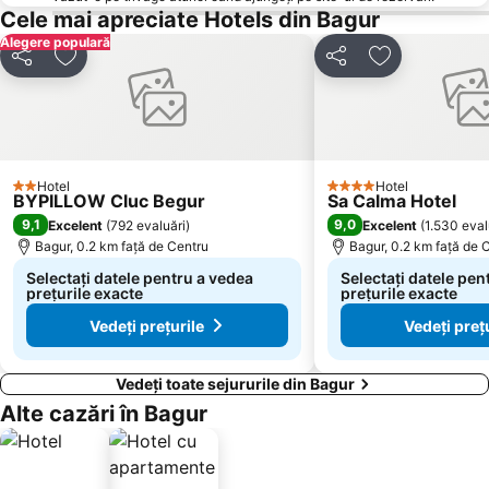
Cele mai apreciate Hotels din Bagur
Alegere populară
Distribuiți
Adăugaţi la favorite
Distribuiți
Adăugaţi la f
Hotel
Hotel
2 Stele
4 Stele
BYPILLOW Cluc Begur
Sa Calma Hotel
9,1
9,0
Excelent
(
792 evaluări
)
Excelent
(
1.530 eval
Bagur, 0.2 km faţă de Centru
Bagur, 0.2 km faţă de 
Selectați datele pentru a vedea
Selectați datele pen
prețurile exacte
prețurile exacte
Vedeți prețurile
Vedeți preț
Vedeți toate sejururile din Bagur
Alte cazări în Bagur