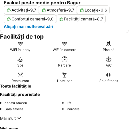
Evaluat peste medie pentru Bagur
Activități
•
9,7
Atmosferă
•
9,7
Locație
•
9,6
Confortul camerei
•
9,0
Facilități cameră
•
8,7
Afișați mai multe evaluări
Facilități de top
WiFi în lobby
WiFi în camere
Piscină
Spa
Parcare
A/C
Restaurant
Hotel bar
Sală fitness
Toate facilitățile
Facilități proprietate
centru afaceri
lift
Sală fitness
Parcare
Mai mult
Wellness