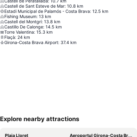
Castell de Peratallada
:
10.7
km
Castell de Sant Esteve de Mar
:
10.8
km
Estadi Municipal de Palamós - Costa Brava
:
12.5
km
Fishing Museum
:
13
km
Castell del Montgrí
:
13.8
km
Castillo De Calonge
:
14.5
km
Torre Valentina
:
15.3
km
Flaçà
:
24
km
Girona-Costa Brava Airport
:
37.4
km
Explore nearby attractions
Hartă extinsă
Plaja Lloret
Aeroportul Girona-Costa Brava