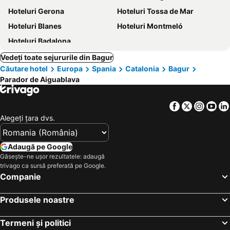
Hoteluri Gerona
Hoteluri Tossa de Mar
Hoteluri Blanes
Hoteluri Montmeló
Hoteluri Badalona
Vedeți toate sejururile din Bagur
Căutare hotel
Europa
Spania
Catalonia
Bagur
Parador de Aiguablava
Facebook
Twitter
Insta
Yo
Alegeţi ţara dvs.
Adaugă pe Google
Găsește-ne ușor rezultatele: adaugă
trivago ca sursă preferată pe Google.
Companie
Produsele noastre
Termeni și politici