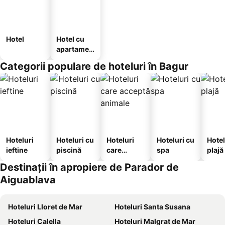
Hotel
Hotel cu
apartamen
te
Categorii populare de hoteluri în Bagur
Hoteluri
Hoteluri cu
Hoteluri
Hoteluri cu
Hotel
ieftine
piscină
care
spa
plajă
acceptă
Destinații în apropiere de Parador de
animale
Aiguablava
Hoteluri Lloret de Mar
Hoteluri Santa Susana
Hoteluri Calella
Hoteluri Malgrat de Mar