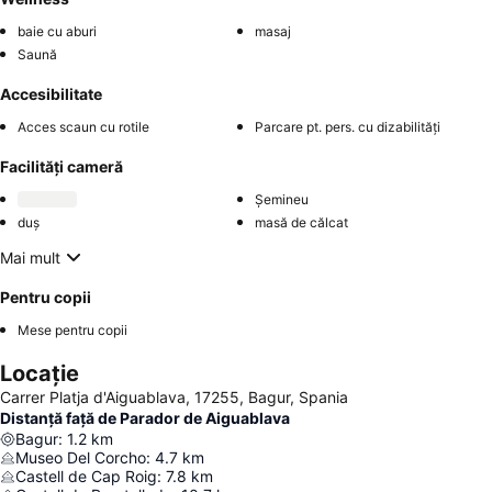
baie cu aburi
masaj
Saună
Accesibilitate
Acces scaun cu rotile
Parcare pt. pers. cu dizabilități
Facilități cameră
Șemineu
duș
masă de călcat
Mai mult
Pentru copii
Mese pentru copii
Locație
Carrer Platja d'Aiguablava, 17255, Bagur, Spania
Distanță față de Parador de Aiguablava
Bagur
:
1.2
km
Museo Del Corcho
:
4.7
km
Castell de Cap Roig
:
7.8
km