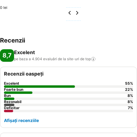
0 lei
Recenzii
Excelent
8,7
pe baza a 4.904 evaluări de la site-uri de
top
Recenzii oaspeți
Excelent
55
%
Foarte bun
22
%
Bun
8
%
Rezonabil
8
%
Deficitar
7
%
Afișați recenziile