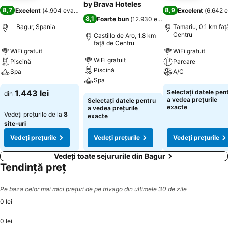
by Brava Hoteles
8,7
8,9
Excelent
(
4.904 evaluări
)
Excelent
(
6.642 e
8,1
Foarte bun
(
12.930 evaluări
)
Bagur, Spania
Tamariu, 0.1 km faţ
Centru
Castillo de Aro, 1.8 km
faţă de Centru
WiFi gratuit
WiFi gratuit
WiFi gratuit
Piscină
Parcare
Piscină
Spa
A/C
Spa
1.443 lei
Selectați datele pen
din
a vedea prețurile
Selectați datele pentru
exacte
a vedea prețurile
Vedeți prețurile de la
8
exacte
site-uri
Vedeți prețurile
Vedeți prețurile
Vedeți prețurile
Vedeți toate sejururile din Bagur
Tendință preț
Pe baza celor mai mici prețuri de pe trivago din ultimele 30 de zile
0 lei
0 lei