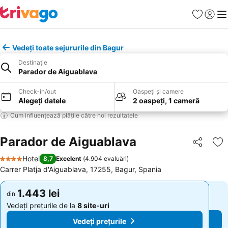
Favorite
Conect
Men
Vedeți toate sejururile din Bagur
Destinație
Parador de Aiguablava
Check-in/out
Oaspeți și camere
Alegeți datele
2 oaspeți, 1 cameră
Cum influențează plățile către noi rezultatele
Parador de Aiguablava
Distribuiți
Ad
Hotel
8,7
Excelent
(
4.904 evaluări
)
4 Stele
Carrer Platja d'Aiguablava, 17255, Bagur, Spania
1.443 lei
1.443 lei
din
din
Vedeți prețurile de la
8 site-uri
Vedeți prețurile de la
8 site-uri
Vedeți prețurile
Vedeți prețurile