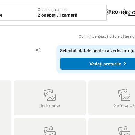
Oaspeți și camere
RO · lei
C
le
2 oaspeți, 1 cameră
Cum influențează plățile către noi
Adăugaţi la favorite
Selectați datele pentru a vedea prețu
Distribuiți
Vedeți prețurile
Se încarcă
Se încarcă