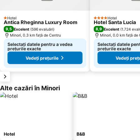
Hotel
Hotel
1 Stele
4 Stele
Antica Rheginna Luxury Room
Hotel Santa Lucia
9,5
8,9
Excelent
(
596 evaluări
)
Excelent
(
1.724 eval
Minori, 0.3 km faţă de Centru
Minori, 0.0 km faţă de
Selectați datele pentru a vedea
Selectați datele pen
prețurile exacte
prețurile exacte
Vedeți prețurile
Vedeți preț
Alte cazări în Minori
Hotel
B&B