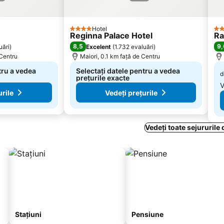
Hotel
4 Stele
4 S
Reginna Palace Hotel
Ra
8,5
9,
uări
)
Excelent
(
1.732 evaluări
)
 Centru
Maiori, 0.1 km faţă de Centru
tru a vedea
Selectați datele pentru a vedea
d
prețurile exacte
V
urile
Vedeți prețurile
Vedeți toate sejururile 
Stațiuni
Pensiune