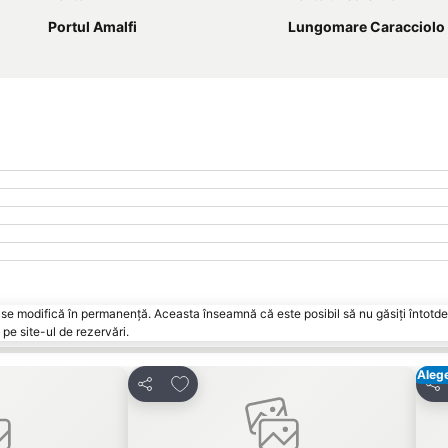
Portul Amalfi
Lungomare Caracciolo
vări se modifică în permanență. Aceasta înseamnă că este posibil să nu găsiți întot
pe site-ul de rezervări.
Aleg
orite
Adăugaţi la favorite
Distribuiți
Dist