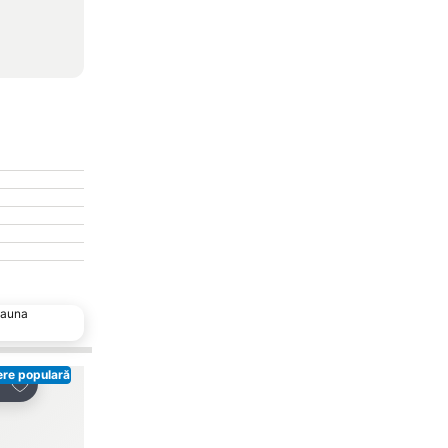
deauna
ere populară
Adăugaţi la favorite
Adăugaţi la favorite
ribuiți
Distribuiți