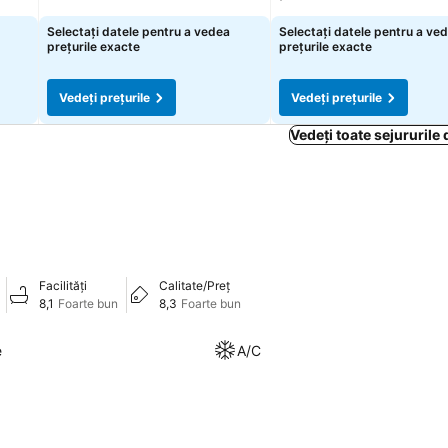
Selectați datele pentru a vedea
Selectați datele pentru a ve
prețurile exacte
prețurile exacte
Vedeți prețurile
Vedeți prețurile
Vedeți toate sejururile 
Facilități
Calitate/Preț
8,1
Foarte bun
8,3
Foarte bun
e
A/C