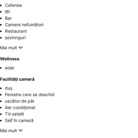
Cafenea
lift
Bar
Camere nefumători
Restaurant
șezlonguri
Mai mult
Wellness
solar
Facilități cameră
duș
Ferestre care se deschid
uscător de păr
Aer condiționat
TV-satelit
Seif în cameră
Mai mult