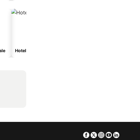
ale
Hoteluri cu spa
Hoteluri pe plajă
Facebook
Twitter
Instagram
Youtube
Linkedin