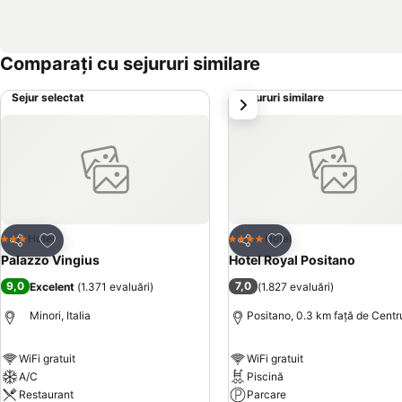
Comparați cu sejururi similare
Sejur selectat
Sejururi similare
următorul
Adăugaţi la favorite
Adăugaţi la favorite
Hotel
Hotel
3 Stele
4 Stele
Distribuiți
Distribuiți
Palazzo Vingius
Hotel Royal Positano
9,0
7,0
Excelent
(
1.371 evaluări
)
(
1.827 evaluări
)
Minori, Italia
Positano, 0.3 km faţă de Centr
WiFi gratuit
WiFi gratuit
A/C
Piscină
Restaurant
Parcare