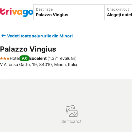
Destinație
Check-in/out
Alegeți date
Vedeți toate sejururile din Minori
Palazzo Vingius
Hotel
Excelent
(
1.371 evaluări
)
9,0
3 Stele
V Alfonso Gatto, 19, 84010, Minori, Italia
Se încarcă