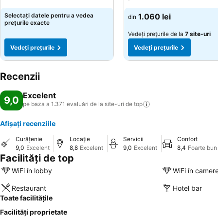
Selectați datele pentru a vedea
1.060 lei
din
prețurile exacte
Vedeți prețurile de la
7 site-uri
Vedeți prețurile
Vedeți prețurile
Recenzii
Excelent
9,0
pe baza a 1.371 evaluări de la site-uri de
top
Afișați recenziile
Curățenie
Locație
Servicii
Confort
9,0
Excelent
8,8
Excelent
9,0
Excelent
8,4
Foarte bun
Facilități de top
WiFi în lobby
WiFi în camer
Restaurant
Hotel bar
Toate facilitățile
Facilități proprietate