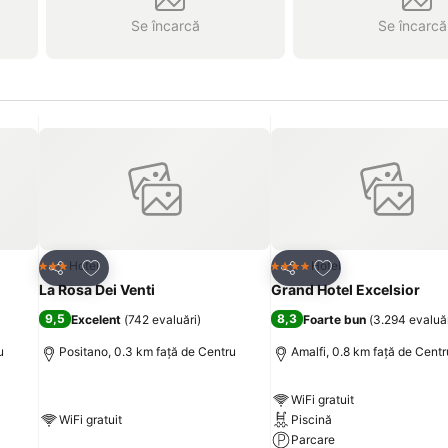
Se încarcă
Se încarcă
Adăugaţi la favorite
Adăugaţi la favori
Hotel
Hotel
3 Stele
4 Stele
Distribuiți
Distribuiți
La Rosa Dei Venti
Grand Hotel Excelsior
9,5
8,3
Excelent
(
742 evaluări
)
Foarte bun
(
3.294 evaluă
u
Positano, 0.3 km faţă de Centru
Amalfi, 0.8 km faţă de Centr
WiFi gratuit
WiFi gratuit
Piscină
Parcare