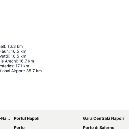
el)
:
16.3
km
 Faun
:
16.5
km
ettii
:
16.5
km
le Arechi
:
16.7
km
ysteries
:
17.1
km
ional Airport
:
38.7
km
Hartă extinsă
poli
Portul Napoli
Gara Centrală Napoli
Porto
Porto di Salerno