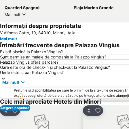
Quartieri Spagnoli
Plaja Marina Grande
Mai mult
Informații despre proprietate
V Alfonso Gatto, 19, 84010, Minori, Italia
Mai mult
Întrebări frecvente despre Palazzo Vingius
Există piscină la Palazzo Vingius?
Sunt permise animalele de companie la Palazzo Vingius?
Palazzo Vingius oferă parcare?
Care este ora de check-in și check-out la Palazzo Vingius?
Unde este situat Palazzo Vingius?
Mai mult
Prețurile și disponibilitatea pe care le primim de la site-urile de rezer
exact aceeași ofertă pe care ați văzut-o pe trivago atunci când ajungeți 
Cele mai apreciate Hotels din Minori
Alegere populară
Adăugaţi la favorite
Adăugaţi la fav
Distribuiți
Distribuiți