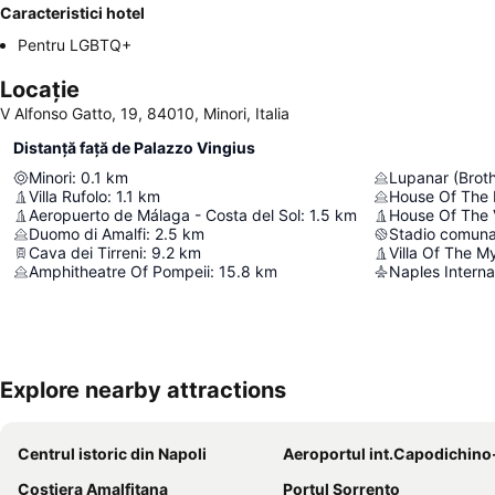
Caracteristici hotel
Pentru LGBTQ+
Locație
V Alfonso Gatto, 19, 84010, Minori, Italia
Distanță față de Palazzo Vingius
Minori
:
0.1
km
Lupanar (Broth
Villa Rufolo
:
1.1
km
House Of The
Aeropuerto de Málaga - Costa del Sol
:
1.5
km
House Of The V
Duomo di Amalfi
:
2.5
km
Stadio comuna
Cava dei Tirreni
:
9.2
km
Villa Of The M
Amphitheatre Of Pompeii
:
15.8
km
Naples Internat
Explore nearby attractions
Centrul istoric din Napoli
Aeroportul int.Capodichino-Na
Costiera Amalfitana
Portul Sorrento