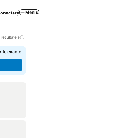
Meniu
onectare
 rezultatele
rile exacte