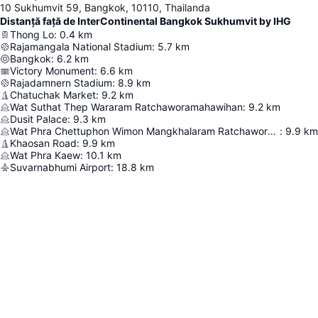
10 Sukhumvit 59, Bangkok, 10110, Thailanda
Distanță față de InterContinental Bangkok Sukhumvit by IHG
Thong Lo
:
0.4
km
Rajamangala National Stadium
:
5.7
km
Bangkok
:
6.2
km
Victory Monument
:
6.6
km
Rajadamnern Stadium
:
8.9
km
Chatuchak Market
:
9.2
km
Wat Suthat Thep Wararam Ratchaworamahawihan
:
9.2
km
Dusit Palace
:
9.3
km
Wat Phra Chettuphon Wimon Mangkhalaram Ratchaworamahawihan
:
9.9
km
Khaosan Road
:
9.9
km
Wat Phra Kaew
:
10.1
km
Suvarnabhumi Airport
:
18.8
km