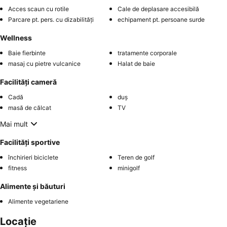
Acces scaun cu rotile
Cale de deplasare accesibilă
Parcare pt. pers. cu dizabilități
echipament pt. persoane surde
Wellness
Baie fierbinte
tratamente corporale
masaj cu pietre vulcanice
Halat de baie
Facilități cameră
Cadă
duș
masă de călcat
TV
Mai mult
Facilități sportive
închirieri biciclete
Teren de golf
fitness
minigolf
Alimente și băuturi
Alimente vegetariene
Locație