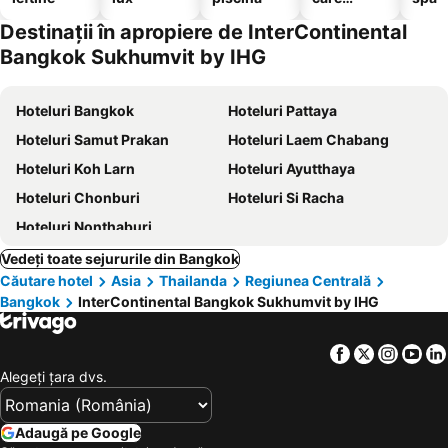
acceptă
Destinații în apropiere de InterContinental
animale
Bangkok Sukhumvit by IHG
Hoteluri Bangkok
Hoteluri Pattaya
Hoteluri Samut Prakan
Hoteluri Laem Chabang
Hoteluri Koh Larn
Hoteluri Ayutthaya
Hoteluri Chonburi
Hoteluri Si Racha
Hoteluri Nonthaburi
Vedeți toate sejururile din Bangkok
Căutare hotel
Asia
Thailanda
Regiunea Centrală
Bangkok
InterContinental Bangkok Sukhumvit by IHG
Facebook
Twitter
Insta
Yo
Alegeţi ţara dvs.
Adaugă pe Google