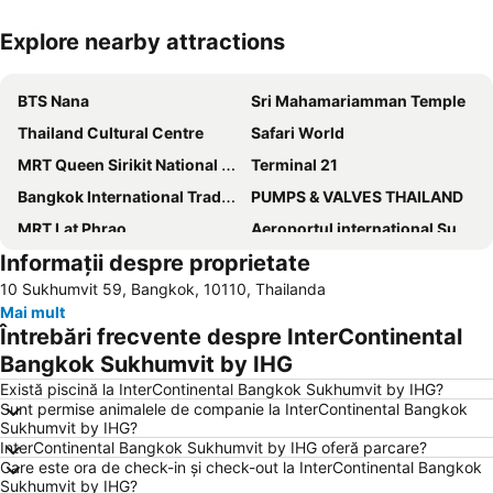
Explore nearby attractions
Hartă extinsă
BTS Nana
Sri Mahamariamman Temple
Thailand Cultural Centre
Safari World
MRT Queen Sirikit National Convention Centre
Terminal 21
Bangkok International Trade & Exhibition Centre - Bitec
PUMPS & VALVES THAILAND
MRT Lat Phrao
Aeroportul internațional Suvarnabhumi
Informații despre proprietate
10 Sukhumvit 59, Bangkok, 10110, Thailanda
Mai mult
Întrebări frecvente despre InterContinental
Bangkok Sukhumvit by IHG
Există piscină la InterContinental Bangkok Sukhumvit by IHG?
Sunt permise animalele de companie la InterContinental Bangkok
Sukhumvit by IHG?
InterContinental Bangkok Sukhumvit by IHG oferă parcare?
Care este ora de check-in și check-out la InterContinental Bangkok
Sukhumvit by IHG?