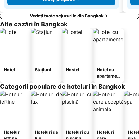
Vedeți toate sejururile din Bangkok
Alte cazări în Bangkok
Hotel
Stațiuni
Hostel
Hotel cu
apartamen
te
Categorii populare de hoteluri în Bangkok
Hoteluri
Hoteluri de
Hoteluri cu
Hoteluri
Hotel
ieftine
lux
piscină
care
spa