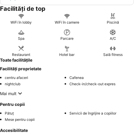
Facilități de top
WiFi în lobby
WiFi în camere
Piscină
Spa
Parcare
A/C
Restaurant
Hotel bar
Sală fitness
Toate facilitățile
Facilități proprietate
centru afaceri
Cafenea
nightclub
Check-in/check-out expres
Mai mult
Pentru copii
Pătuț
Servicii de îngrijire a copiilor
Mese pentru copii
Accesibilitate