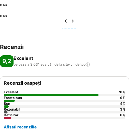
0 lei
0 lei
Recenzii
Excelent
9,2
pe baza a 3.031 evaluări de la site-uri de
top
Recenzii oaspeți
Excelent
78
%
Foarte bun
9
%
Bun
4
%
Rezonabil
3
%
Deficitar
6
%
Afișați recenziile