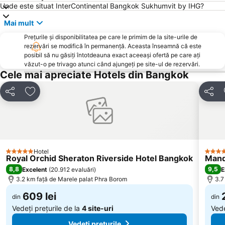
Unde este situat InterContinental Bangkok Sukhumvit by IHG?
Mai mult
Prețurile și disponibilitatea pe care le primim de la site-urile de
rezervări se modifică în permanență. Aceasta înseamnă că este
posibil să nu găsiți întotdeauna exact aceeași ofertă pe care ați
văzut-o pe trivago atunci când ajungeți pe site-ul de rezervări.
Cele mai apreciate Hotels din Bangkok
Distribuiți
Adăugaţi la favorite
Distrib
Hotel
5 Stele
5 Stel
Royal Orchid Sheraton Riverside Hotel Bangkok
Mand
8,8
9,5
Excelent
(
20.912 evaluări
)
E
3.2 km faţă de Marele palat Phra Borom
3.7
609 lei
din
din
Vedeți prețurile de la
4 site-uri
Vede
Vedeți prețurile