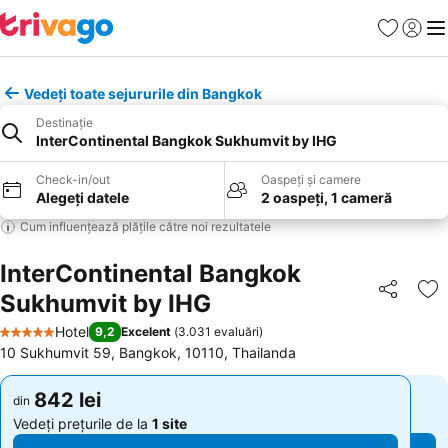
Favorite
Conect
Men
Vedeți toate sejururile din Bangkok
Destinație
InterContinental Bangkok Sukhumvit by IHG
Check-in/out
Oaspeți și camere
Alegeți datele
2 oaspeți, 1 cameră
Cum influențează plățile către noi rezultatele
InterContinental Bangkok
Sukhumvit by IHG
Distribuiți
Ad
Hotel
9,2
Excelent
(
3.031 evaluări
)
5 Stele
10 Sukhumvit 59, Bangkok, 10110, Thailanda
842 lei
842 lei
din
din
Vedeți prețurile de la
1 site
Vedeți prețurile de la
1 site