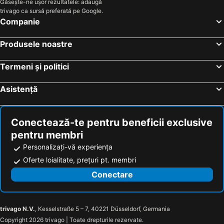
Găsește-ne ușor rezultatele: adaugă
trivago ca sursă preferată pe Google.
Companie
Produsele noastre
Termeni și politici
Asistență
Conectează-te pentru beneficii exclusive
pentru membri
Personalizați-vă experiența
Oferte loialitate, prețuri pt. membri
Conectare
trivago N.V.
, Kesselstraße 5 – 7, 40221 Düsseldorf, Germania
Copyright 2026 trivago | Toate drepturile rezervate.