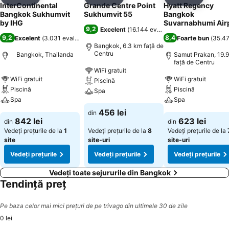
Distribuiți
Adăugaţi la favorite
Distribuiți
Adăugaţi la favorite
Distribuiți
Adăugaţi 
InterContinental
Grande Centre Point
Hyatt Regency
Bangkok Sukhumvit
Sukhumvit 55
Bangkok
by IHG
Suvarnabhumi Air
9,2
Excelent
(
16.144 evaluări
)
9,2
8,4
Excelent
(
3.031 evaluări
)
Foarte bun
(
35.47
Bangkok, 6.3 km faţă de
Centru
Bangkok, Thailanda
Samut Prakan, 19.
faţă de Centru
WiFi gratuit
WiFi gratuit
WiFi gratuit
Piscină
Piscină
Piscină
Spa
Spa
Spa
456 lei
din
842 lei
623 lei
din
din
Vedeți prețurile de la
1
Vedeți prețurile de la
8
Vedeți prețurile de la
site
site-uri
site-uri
Vedeți prețurile
Vedeți prețurile
Vedeți prețurile
Vedeți toate sejururile din Bangkok
Tendință preț
Pe baza celor mai mici prețuri de pe trivago din ultimele 30 de zile
0 lei