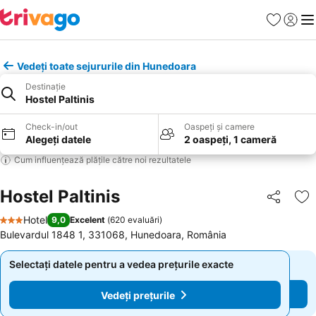
Favorite
Conect
Men
Vedeți toate sejururile din Hunedoara
Destinație
Hostel Paltinis
Check-in/out
Oaspeți și camere
Alegeți datele
2 oaspeți, 1 cameră
Cum influențează plățile către noi rezultatele
Hostel Paltinis
Distribuiți
Ad
Hotel
9,0
Excelent
(
620 evaluări
)
3 Stele
Bulevardul 1848 1, 331068, Hunedoara, România
Selectați datele pentru a vedea prețurile exacte
Selectați datele pentru a vedea prețurile exacte
Vedeți prețurile
Vedeți prețurile