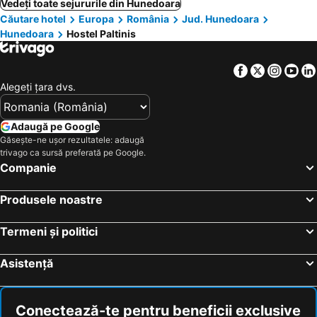
Vedeți toate sejururile din Hunedoara
Căutare hotel
Europa
România
Jud. Hunedoara
Hunedoara
Hostel Paltinis
Facebook
Twitter
Insta
Yo
Alegeţi ţara dvs.
Adaugă pe Google
Găsește-ne ușor rezultatele: adaugă
trivago ca sursă preferată pe Google.
Companie
Produsele noastre
Termeni și politici
Asistență
Conectează-te pentru beneficii exclusive