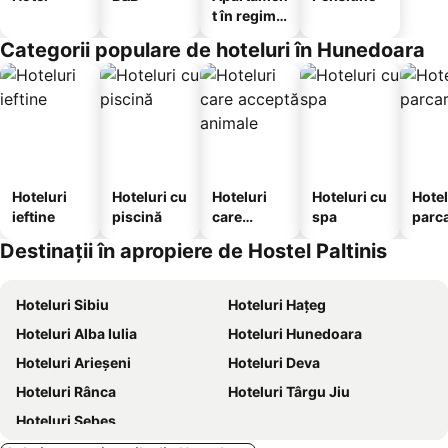
t în regim
hotelier
Categorii populare de hoteluri în Hunedoara
Hoteluri
Hoteluri cu
Hoteluri
Hoteluri cu
Hotel
ieftine
piscină
care
spa
parc
acceptă
Destinații în apropiere de Hostel Paltinis
animale
Hoteluri Sibiu
Hoteluri Haţeg
Hoteluri Alba Iulia
Hoteluri Hunedoara
Hoteluri Arieşeni
Hoteluri Deva
Hoteluri Rânca
Hoteluri Târgu Jiu
Hoteluri Sebeş