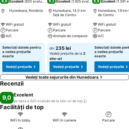
9,0
9,2
8,9
Excelent
(
620 evaluări
)
Excelent
(
1.925 evaluări
)
Excelent
(
1.391 e
Hunedoara, România
Hunedoara, 14.0 km
Hunedoara, 1.9 km 
faţă de Centru
de Centru
WiFi gratuit
WiFi gratuit
WiFi gratuit
Parcare
Parcare
Parcare
A/C
Animale de companie
A/C
Selectați datele pentru
235 lei
Selectați datele pen
din
a vedea prețurile
a vedea prețurile
Vedeți prețurile de la
2
exacte
exacte
site-uri
Vedeți prețurile
Vedeți prețurile
Vedeți prețurile
Vedeți toate sejururile din Hunedoara
Recenzii
Excelent
9,0
pe baza a 620 evaluări de la site-uri de
top
Facilități de top
WiFi în lobby
WiFi în camere
Parcare