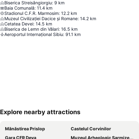
Biserica Streisângiorgiu
:
9
km
Baia Comunală
:
11.4
km
Stadionul C.F.R. Marmosim
:
12.2
km
Muzeul Civilizației Dacice și Romane
:
14.2
km
Cetatea Devei
:
14.5
km
Biserica de Lemn din Vălari
:
16.5
km
Aeroportul Internațional Sibiu
:
91.1
km
Explore nearby attractions
Hartă extinsă
Mănăstirea Prislop
Castelul Corvinilor
Gara CFR Deva
Muzeul Arheologic Sarmizegetusa