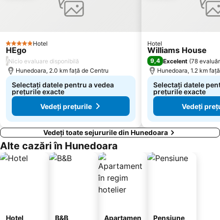
Hotel
Hotel
5 Stele
HEgo
Williams House
/
9,4
Nicio evaluare disponibilă
Excelent
(
78 evaluăr
Hunedoara, 2.0 km faţă de Centru
Hunedoara, 1.2 km faţă
Selectați datele pentru a vedea
Selectați datele pen
prețurile exacte
prețurile exacte
Vedeți prețurile
Vedeți preț
Vedeți toate sejururile din Hunedoara
Alte cazări în Hunedoara
Hotel
B&B
Apartamen
Pensiune