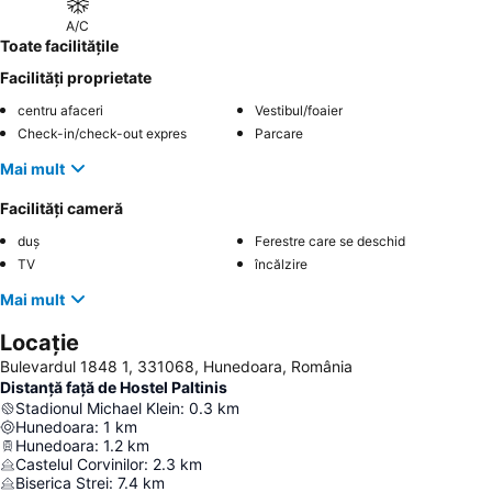
A/C
Toate facilitățile
Facilități proprietate
centru afaceri
Vestibul/foaier
Check-in/check-out expres
Parcare
Mai mult
Facilități cameră
duș
Ferestre care se deschid
TV
încălzire
Mai mult
Locație
Bulevardul 1848 1, 331068, Hunedoara, România
Distanță față de Hostel Paltinis
Stadionul Michael Klein
:
0.3
km
Hunedoara
:
1
km
Hunedoara
:
1.2
km
Castelul Corvinilor
:
2.3
km
Biserica Strei
:
7.4
km