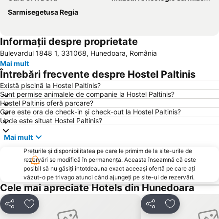
Sarmisegetusa Regia
Informații despre proprietate
Bulevardul 1848 1, 331068, Hunedoara, România
Mai mult
Întrebări frecvente despre Hostel Paltinis
Există piscină la Hostel Paltinis?
Sunt permise animalele de companie la Hostel Paltinis?
Hostel Paltinis oferă parcare?
Care este ora de check-in și check-out la Hostel Paltinis?
Unde este situat Hostel Paltinis?
Mai mult
Prețurile și disponibilitatea pe care le primim de la site-urile de
rezervări se modifică în permanență. Aceasta înseamnă că este
posibil să nu găsiți întotdeauna exact aceeași ofertă pe care ați
văzut-o pe trivago atunci când ajungeți pe site-ul de rezervări.
Cele mai apreciate Hotels din Hunedoara
Distribuiți
Adăugaţi la favorite
Distribuiți
Adăugaţi la f