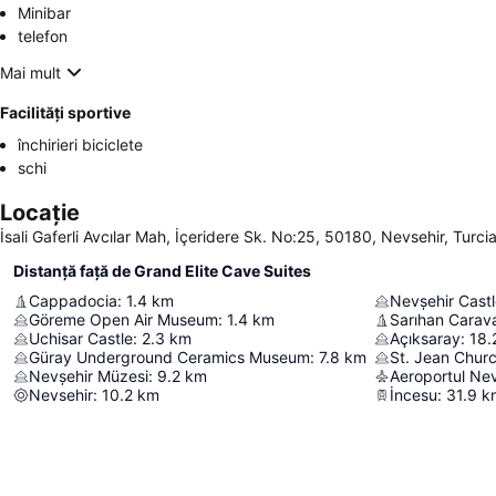
Minibar
telefon
Mai mult
Facilități sportive
închirieri biciclete
schi
Locație
İsali Gaferli Avcılar Mah, İçeridere Sk. No:25, 50180, Nevsehir, Turci
Distanță față de Grand Elite Cave Suites
Cappadocia
:
1.4
km
Nevşehir Cast
Göreme Open Air Museum
:
1.4
km
Sarıhan Carav
Uchisar Castle
:
2.3
km
Açıksaray
:
18.
Güray Underground Ceramics Museum
:
7.8
km
St. Jean Chur
Nevşehir Müzesi
:
9.2
km
Aeroportul Ne
Nevsehir
:
10.2
km
İncesu
:
31.9
k