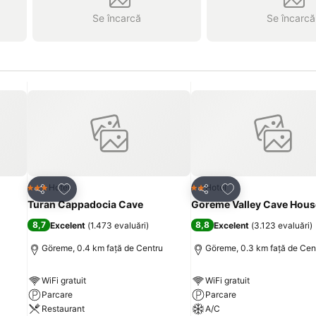
Se încarcă
Se încarcă
Adăugaţi la favorite
Adăugaţi la favori
Hotel
Hotel
3 Stele
2 Stele
Distribuiți
Distribuiți
Turan Cappadocia Cave
Goreme Valley Cave Hous
8,7
8,8
Excelent
(
1.473 evaluări
)
Excelent
(
3.123 evaluări
)
Göreme, 0.4 km faţă de Centru
Göreme, 0.3 km faţă de Cen
WiFi gratuit
WiFi gratuit
Parcare
Parcare
Restaurant
A/C