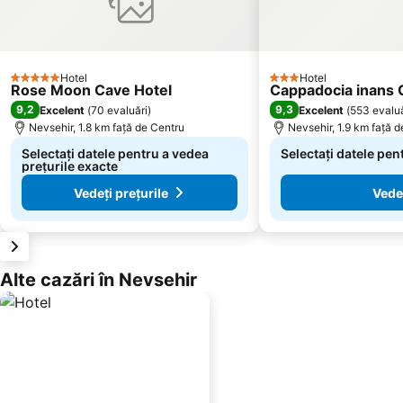
Hotel
Hotel
5 Stele
3 Stele
Rose Moon Cave Hotel
Cappadocia inans 
9,2
9,3
Excelent
(
70 evaluări
)
Excelent
(
553 evaluă
Nevsehir, 1.8 km faţă de Centru
Nevsehir, 1.9 km faţă 
Selectați datele pentru a vedea
Selectați datele pen
prețurile exacte
Vedeți prețurile
Vedeț
Alte cazări în Nevsehir