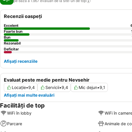
pe baza a 1.967 evaluări de la site-uri de
top
Recenzii oaspeți
Excelent
Foarte bun
Bun
Rezonabil
Deficitar
Afișați recenziile
Evaluat peste medie pentru Nevsehir
Locație
•
9,4
Servicii
•
9,4
Mic dejun
•
9,1
Afișați mai multe evaluări
Facilități de top
WiFi în lobby
WiFi în camer
Parcare
Animale de c