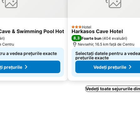
Hotel
3 Stele
Cave & Swimming Pool Hot
Harkasos Cave Hotel
8,3
ri
)
Foarte bun
(
404 evaluări
)
de Centru
Nevsehir, 16.5 km faţă de Centru
tru a vedea prețurile exacte
Selectați datele pentru a vede
prețurile exacte
i prețurile
Vedeți prețurile
Vedeți toate sejururile di