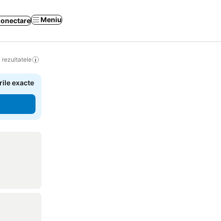
Meniu
onectare
 rezultatele
rile exacte