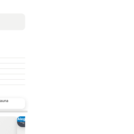
deauna
Alegere populară
Adăugaţi la favorite
Distribuiți