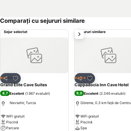
Comparați cu sejururi similare
Sejur selectat
Sejururi similare
următorul
Adăugaţi la favorite
Adăugaţi la favorite
Hotel
Hotel
2 Stele
4 Stele
Distribuiți
Distribuiți
Grand Elite Cave Suites
Cappadocia Inn Cave Hotel
8,7
9,0
Excelent
(
1.967 evaluări
)
Excelent
(
2.346 evaluări
)
Nevsehir, Turcia
Göreme, 0.3 km faţă de Centru
WiFi gratuit
WiFi gratuit
Piscină
Piscină
Parcare
Spa