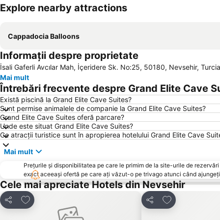
Explore nearby attractions
Cappadocia Balloons
Informații despre proprietate
İsali Gaferli Avcılar Mah, İçeridere Sk. No:25, 50180, Nevsehir, Turci
Mai mult
Întrebări frecvente despre Grand Elite Cave S
Există piscină la Grand Elite Cave Suites?
Sunt permise animalele de companie la Grand Elite Cave Suites?
Grand Elite Cave Suites oferă parcare?
Unde este situat Grand Elite Cave Suites?
Ce atracții turistice sunt în apropierea hotelului Grand Elite Cave Sui
Mai mult
Prețurile și disponibilitatea pe care le primim de la site-urile de rezer
exact aceeași ofertă pe care ați văzut-o pe trivago atunci când ajungeți 
Cele mai apreciate Hotels din Nevsehir
Adăugaţi la favorite
Adăugaţi la fav
Distribuiți
Distribuiți