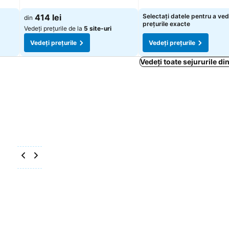
Vedeți prețurile
Vedeți prețurile
414 lei
Selectați datele pentru a ve
din
prețurile exacte
Vedeți prețurile de la
5 site-uri
Vedeți prețurile
Vedeți prețurile
Vedeți toate sejururile di