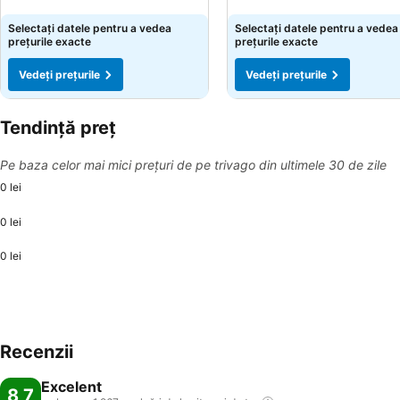
Vedeți prețurile
Vedeți prețurile
Selectați datele pentru a vedea
Selectați datele pentru a vedea
prețurile exacte
prețurile exacte
Vedeți prețurile
Vedeți prețurile
Tendință preț
Pe baza celor mai mici prețuri de pe trivago din ultimele 30 de zile
0 lei
0 lei
0 lei
Recenzii
Excelent
8,7