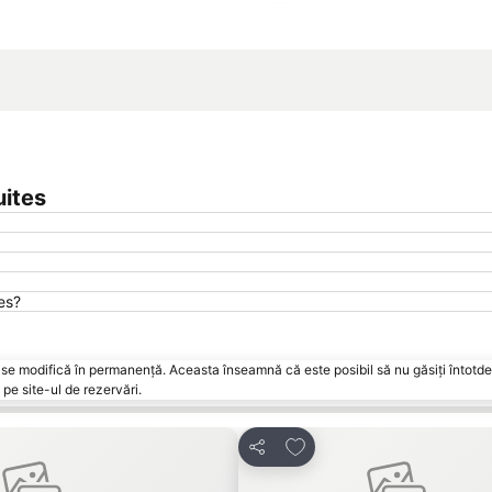
Hartă extinsă
a
uites
tes?
vări se modifică în permanență. Aceasta înseamnă că este posibil să nu găsiți întot
pe site-ul de rezervări.
orite
Adăugaţi la favorite
Distribuiți