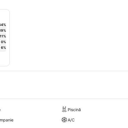
64
%
19
%
11
%
0
%
6
%
e
Piscină
ompanie
A/C