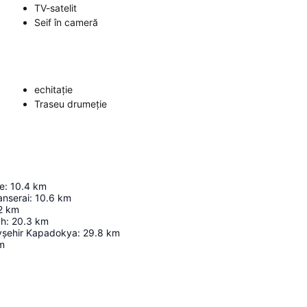
TV-satelit
Seif în cameră
echitație
Traseu drumeție
a
le
:
10.4
km
anserai
:
10.6
km
2
km
ch
:
20.3
km
vşehir Kapadokya
:
29.8
km
m