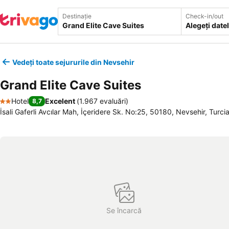
Destinație
Check-in/out
Alegeți date
Vedeți toate sejururile din Nevsehir
Grand Elite Cave Suites
Hotel
Excelent
(
1.967 evaluări
)
8,7
2 Stele
İsali Gaferli Avcılar Mah, İçeridere Sk. No:25, 50180, Nevsehir, Turci
Se încarcă