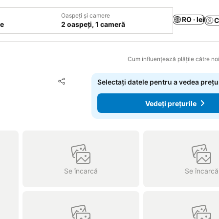
Oaspeți și camere
RO · lei
C
le
2 oaspeți, 1 cameră
Cum influențează plățile către noi
Adăugaţi la favorite
Selectați datele pentru a vedea prețu
Distribuiți
Vedeți prețurile
a
Se încarcă
Se încarcă