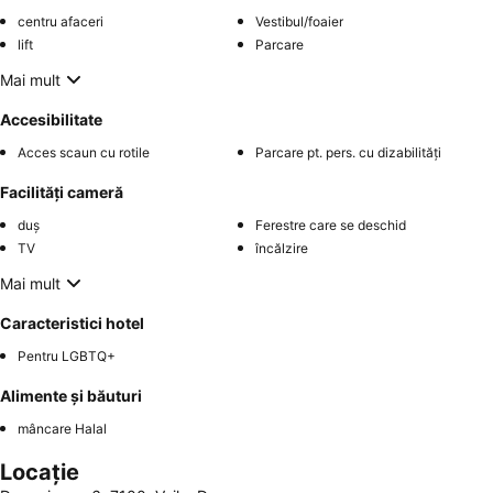
centru afaceri
Vestibul/foaier
lift
Parcare
Mai mult
Accesibilitate
Acces scaun cu rotile
Parcare pt. pers. cu dizabilități
Facilități cameră
duș
Ferestre care se deschid
TV
încălzire
Mai mult
Caracteristici hotel
Pentru LGBTQ+
Alimente și băuturi
mâncare Halal
Locație