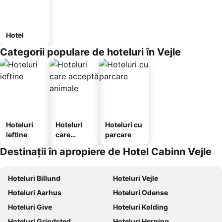
Hotel
Categorii populare de hoteluri în Vejle
Hoteluri
Hoteluri
Hoteluri cu
ieftine
care
parcare
acceptă
Destinații în apropiere de Hotel Cabinn Vejle
animale
Hoteluri Billund
Hoteluri Vejle
Hoteluri Aarhus
Hoteluri Odense
Hoteluri Give
Hoteluri Kolding
Hoteluri Grindsted
Hoteluri Herning