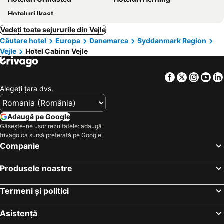
Hoteluri Ikast
Vedeți toate sejururile din Vejle
Căutare hotel
Europa
Danemarca
Syddanmark Region
Vejle
Hotel Cabinn Vejle
Facebook
Twitter
Insta
Yo
Alegeţi ţara dvs.
Adaugă pe Google
Găsește-ne ușor rezultatele: adaugă
trivago ca sursă preferată pe Google.
Companie
Produsele noastre
Termeni și politici
Asistență