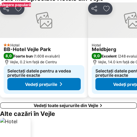
Alegere populară
Distribuiți
Adăugaţi la favorite
Distribuiți
Adăugaţi la f
Hotel
Hotel
2 Stele
BB-Hotel Vejle Park
Meldbjerg
8,0
9,0
Foarte bun
(
1.608 evaluări
)
Excelent
(
248 evaluă
Vejle, 0.2 km faţă de Centru
Vejle, 14.0 km faţă de 
Selectați datele pentru a vedea
Selectați datele pen
prețurile exacte
prețurile exacte
Vedeți prețurile
Vedeți preț
Vedeți toate sejururile din Vejle
Alte cazări în Vejle