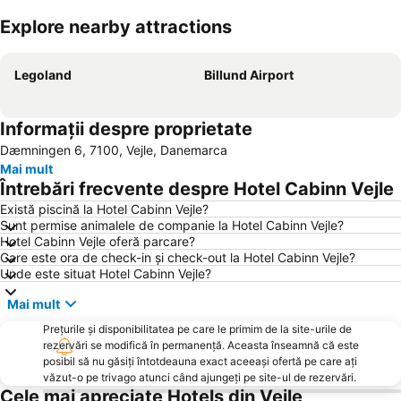
Explore nearby attractions
Hartă extinsă
Legoland
Billund Airport
Informații despre proprietate
Dæmningen 6, 7100, Vejle, Danemarca
Mai mult
Întrebări frecvente despre Hotel Cabinn Vejle
Există piscină la Hotel Cabinn Vejle?
Sunt permise animalele de companie la Hotel Cabinn Vejle?
Hotel Cabinn Vejle oferă parcare?
Care este ora de check-in și check-out la Hotel Cabinn Vejle?
Unde este situat Hotel Cabinn Vejle?
Mai mult
Prețurile și disponibilitatea pe care le primim de la site-urile de
rezervări se modifică în permanență. Aceasta înseamnă că este
posibil să nu găsiți întotdeauna exact aceeași ofertă pe care ați
văzut-o pe trivago atunci când ajungeți pe site-ul de rezervări.
Cele mai apreciate Hotels din Vejle