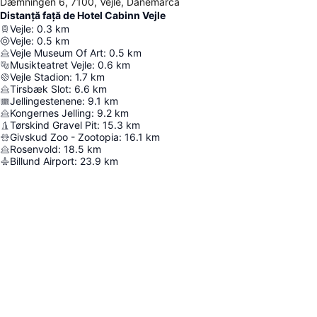
Dæmningen 6, 7100, Vejle, Danemarca
Distanță față de Hotel Cabinn Vejle
Vejle
:
0.3
km
Vejle
:
0.5
km
Vejle Museum Of Art
:
0.5
km
Musikteatret Vejle
:
0.6
km
Vejle Stadion
:
1.7
km
Tirsbæk Slot
:
6.6
km
Jellingestenene
:
9.1
km
Kongernes Jelling
:
9.2
km
Tørskind Gravel Pit
:
15.3
km
Givskud Zoo - Zootopia
:
16.1
km
Rosenvold
:
18.5
km
Billund Airport
:
23.9
km