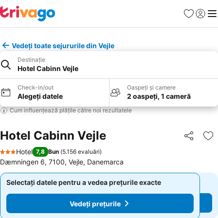
Favorite
Conect
Men
Vedeți toate sejururile din Vejle
Destinație
Hotel Cabinn Vejle
Check-in/out
Oaspeți și camere
Alegeți datele
2 oaspeți, 1 cameră
Cum influențează plățile către noi rezultatele
Hotel Cabinn Vejle
Distribuiți
Ad
Hotel
7,8
Bun
(
5.156 evaluări
)
3 Stele
Dæmningen 6, 7100, Vejle, Danemarca
Selectați datele pentru a vedea prețurile exacte
Selectați datele pentru a vedea prețurile exacte
Vedeți prețurile
Vedeți prețurile