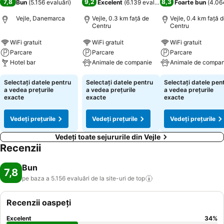
7,8
9,2
8,3
Bun
(
5.156 evaluări
)
Excelent
(
6.139 evaluări
)
Foarte bun
(
4.06
Vejle, Danemarca
Vejle, 0.3 km faţă de
Vejle, 0.4 km faţă 
Centru
Centru
WiFi gratuit
WiFi gratuit
WiFi gratuit
Parcare
Parcare
Parcare
Hotel bar
Animale de companie
Animale de compan
Selectați datele pentru
Selectați datele pentru
Selectați datele pen
a vedea prețurile
a vedea prețurile
a vedea prețurile
exacte
exacte
exacte
Vedeți prețurile
Vedeți prețurile
Vedeți prețurile
Vedeți toate sejururile din Vejle
Recenzii
Bun
7,8
pe baza a 5.156 evaluări de la site-uri de
top
Recenzii oaspeți
Excelent
34
%