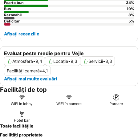
Foarte bun
34
%
Bun
19
%
Rezonabil
8
%
Deficitar
5
%
Afișați recenziile
Evaluat peste medie pentru Vejle
Atmosferă
•
9,4
Locație
•
9,3
Servicii
•
8,3
Facilități cameră
•
4,1
Afișați mai multe evaluări
Facilități de top
WiFi în lobby
WiFi în camere
Parcare
Hotel bar
Toate facilitățile
Facilități proprietate