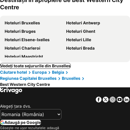
Destinații în apropiere de Best Western City
animale
Centre
Hoteluri Bruxelles
Hoteluri Antwerp
Hoteluri Bruges
Hoteluri Ghent
Hoteluri Elsene-Ixelles
Hoteluri Lille
Hoteluri Charleroi
Hoteluri Breda
Hoteluri Maastricht
Vedeți toate sejururile din Bruxelles
Căutare hotel
Europa
Belgia
Regiunea Capitalei Bruxelles
Bruxelles
Best Western City Centre
Facebook
Twitter
Insta
Yo
Alegeţi ţara dvs.
Adaugă pe Google
Găsește-ne ușor rezultatele: adaugă