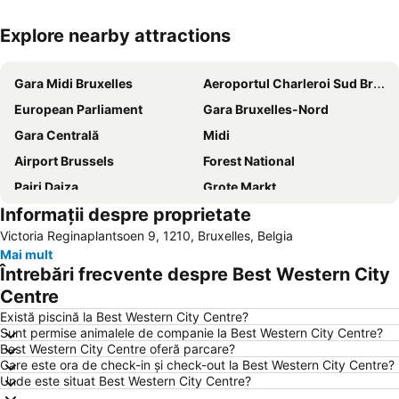
Explore nearby attractions
Hartă extinsă
Gara Midi Bruxelles
Aeroportul Charleroi Sud Bruxelles
European Parliament
Gara Bruxelles-Nord
Gara Centrală
Midi
Airport Brussels
Forest National
Pairi Daiza
Grote Markt
Informații despre proprietate
Berlaymont building
Aeroportul Antwerpen
Victoria Reginaplantsoen 9, 1210, Bruxelles, Belgia
Ilot Sacré
De La Bourse
Mai mult
Centre historique
Manneken Pis
Întrebări frecvente despre Best Western City
Européen
Brussels Expo
Centre
Antwerp
Există piscină la Best Western City Centre?
Sunt permise animalele de companie la Best Western City Centre?
Best Western City Centre oferă parcare?
Care este ora de check-in și check-out la Best Western City Centre?
Unde este situat Best Western City Centre?