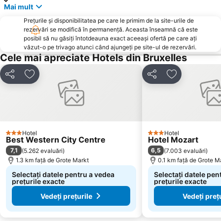
Mai mult
Prețurile și disponibilitatea pe care le primim de la site-urile de
rezervări se modifică în permanență. Aceasta înseamnă că este
posibil să nu găsiți întotdeauna exact aceeași ofertă pe care ați
văzut-o pe trivago atunci când ajungeți pe site-ul de rezervări.
Cele mai apreciate Hotels din Bruxelles
Distribuiți
Adăugaţi la favorite
Distribuiți
Adăugaţi la f
Hotel
Hotel
3 Stele
3 Stele
Best Western City Centre
Hotel Mozart
7,1
6,5
(
5.262 evaluări
)
(
7.003 evaluări
)
1.3 km faţă de Grote Markt
0.1 km faţă de Grote M
Selectați datele pentru a vedea
Selectați datele pen
prețurile exacte
prețurile exacte
Vedeți prețurile
Vedeți preț