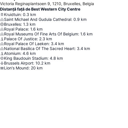
Victoria Reginaplantsoen 9, 1210, Bruxelles, Belgia
Distanță față de Best Western City Centre
Kruidtuin
:
0.3
km
Saint Michael And Gudula Cathedral
:
0.9
km
Bruxelles
:
1.3
km
Royal Palace
:
1.6
km
Royal Museums Of Fine Arts Of Belgium
:
1.6
km
Palace Of Justice
:
2.3
km
Royal Palace Of Laeken
:
3.4
km
National Basilica Of The Sacred Heart
:
3.4
km
Atomium
:
4.6
km
King Baudouin Stadium
:
4.8
km
Brussels Airport
:
10.2
km
Lion's Mound
:
20
km