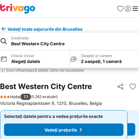
Favorite
Conect
Men
Vedeți toate sejururile din Bruxelles
Destinație
Best Western City Centre
Check-in/out
Oaspeți și camere
Alegeți datele
2 oaspeți, 1 cameră
Cum influențează plățile către noi rezultatele
Best Western City Centre
Distribuiți
Ad
Hotel
7,1
(
5.262 evaluări
)
3 Stele
Victoria Reginaplantsoen 9, 1210, Bruxelles, Belgia
Selectați datele pentru a vedea prețurile exacte
Selectați datele pentru a vedea prețurile exacte
Vedeți prețurile
Vedeți prețurile