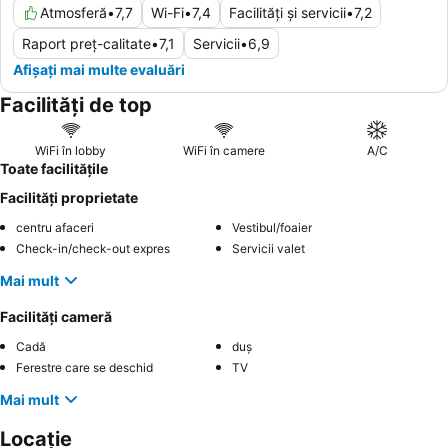
Atmosferă
•
7,7
Wi-Fi
•
7,4
Facilități și servicii
•
7,2
Raport preț-calitate
•
7,1
Servicii
•
6,9
Afișați mai multe evaluări
Facilități de top
WiFi în lobby
WiFi în camere
A/C
Toate facilitățile
Facilități proprietate
centru afaceri
Vestibul/foaier
Check-in/check-out expres
Servicii valet
Mai mult
Facilități cameră
Cadă
duș
Ferestre care se deschid
TV
Mai mult
Locație