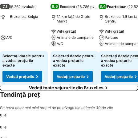
7,1
8,5
8,4
(
5.262 evaluări
)
Excelent
(
23.786 evaluări
)
Foarte bun
(
22.52
Bruxelles, Belgia
1.1 km faţă de Grote
Bruxelles, 1.9 km fa
Markt
Centru
WiFi gratuit
WiFi gratuit
A/C
Animale de companie
Parcare
A/C
Animale de compan
Selectați datele pentru
Selectați datele pentru
Selectați datele pen
a vedea prețurile
a vedea prețurile
a vedea prețurile
exacte
exacte
exacte
Vedeți prețurile
Vedeți prețurile
Vedeți prețurile
Vedeți toate sejururile din Bruxelles
Tendință preț
Pe baza celor mai mici prețuri de pe trivago din ultimele 30 de zile
0 lei
0 lei