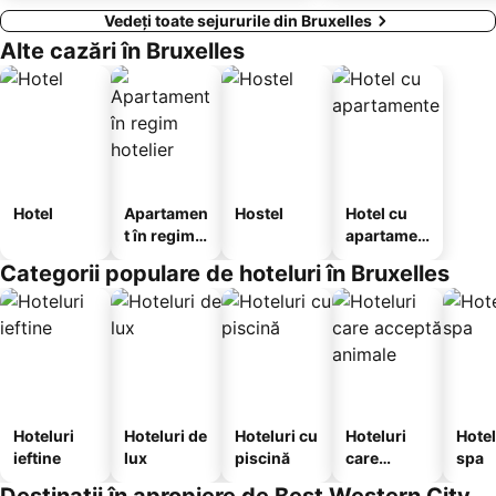
Vedeți toate sejururile din Bruxelles
Alte cazări în Bruxelles
Hotel
Apartamen
Hostel
Hotel cu
t în regim
apartamen
hotelier
te
Categorii populare de hoteluri în Bruxelles
Hoteluri
Hoteluri de
Hoteluri cu
Hoteluri
Hotel
ieftine
lux
piscină
care
spa
acceptă