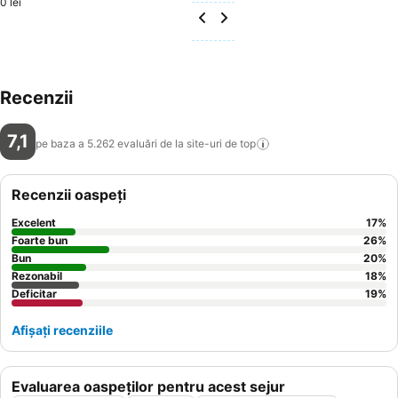
0 lei
Recenzii
7,1
pe baza a 5.262 evaluări de la site-uri de
top
Recenzii oaspeți
Excelent
17
%
Foarte bun
26
%
Bun
20
%
Rezonabil
18
%
Deficitar
19
%
Afișați recenziile
Evaluarea oaspeților pentru acest sejur