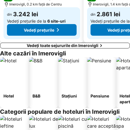
Imerovigli, 0.2 km faţă de Centru
Imerovigli, 1.4 km faţă
3.242 lei
2.861 lei
din
din
Vedeți prețurile de la
6 site-uri
Vedeți prețurile de l
Vedeți prețurile
Vedeți preț
Vedeți toate sejururile din Imerovigli
Alte cazări în Imerovigli
Hotel
B&B
Stațiuni
Pensiune
Hotel
apar
te
Categorii populare de hoteluri în Imerovigli