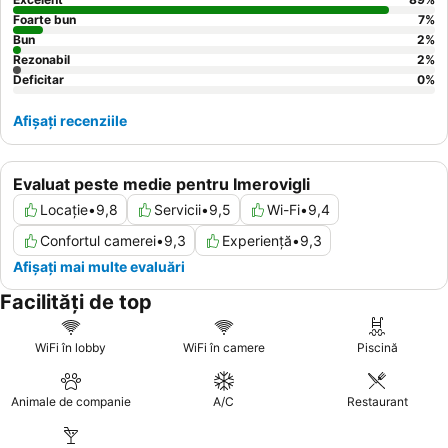
Foarte bun
7
%
Bun
2
%
Rezonabil
2
%
Deficitar
0
%
Afișați recenziile
Evaluat peste medie pentru Imerovigli
Locație
•
9,8
Servicii
•
9,5
Wi-Fi
•
9,4
Confortul camerei
•
9,3
Experiență
•
9,3
Afișați mai multe evaluări
Facilități de top
WiFi în lobby
WiFi în camere
Piscină
Animale de companie
A/C
Restaurant