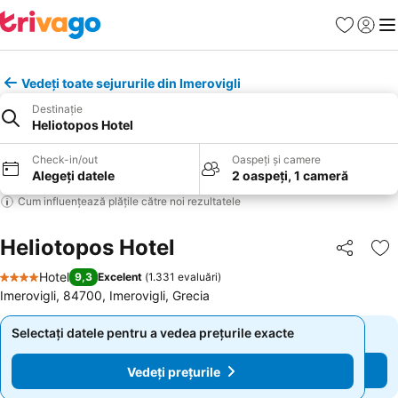
Favorite
Conect
Men
Vedeți toate sejururile din Imerovigli
Destinație
Heliotopos Hotel
Check-in/out
Oaspeți și camere
Alegeți datele
2 oaspeți, 1 cameră
Cum influențează plățile către noi rezultatele
Heliotopos Hotel
Distribuiți
Ad
Hotel
9,3
Excelent
(
1.331 evaluări
)
4 Stele
Imerovigli, 84700, Imerovigli, Grecia
Selectați datele pentru a vedea prețurile exacte
Selectați datele pentru a vedea prețurile exacte
Vedeți prețurile
Vedeți prețurile