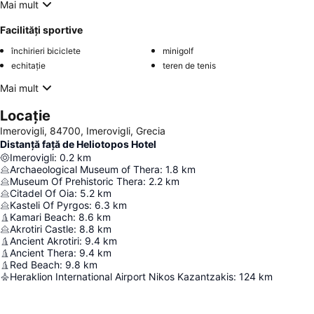
Mai mult
Facilități sportive
închirieri biciclete
minigolf
echitație
teren de tenis
Mai mult
Locație
Imerovigli, 84700, Imerovigli, Grecia
Distanță față de Heliotopos Hotel
Imerovigli
:
0.2
km
Archaeological Museum of Thera
:
1.8
km
Museum Of Prehistoric Thera
:
2.2
km
Citadel Of Oia
:
5.2
km
Kasteli Of Pyrgos
:
6.3
km
Kamari Beach
:
8.6
km
Akrotiri Castle
:
8.8
km
Ancient Akrotiri
:
9.4
km
Ancient Thera
:
9.4
km
Red Beach
:
9.8
km
Heraklion International Airport Nikos Kazantzakis
:
124
km