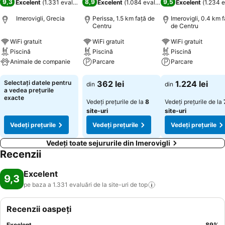
9,3
8,9
9,5
Excelent
(
1.331 evaluări
)
Excelent
(
1.084 evaluări
)
Excelent
(
1.234 e
Imerovigli, Grecia
Perissa, 1.5 km faţă de
Imerovigli, 0.4 km f
Centru
de Centru
WiFi gratuit
WiFi gratuit
WiFi gratuit
Piscină
Piscină
Piscină
Animale de companie
Parcare
Parcare
Vedeți prețurile
Vedeți prețurile
Vedeți prețurile
Selectați datele pentru
362 lei
1.224 lei
din
din
a vedea prețurile
exacte
Vedeți prețurile de la
8
Vedeți prețurile de la
site-uri
site-uri
Vedeți prețurile
Vedeți prețurile
Vedeți prețurile
Vedeți toate sejururile din Imerovigli
Recenzii
Excelent
9,3
pe baza a 1.331 evaluări de la site-uri de
top
Recenzii oaspeți
Excelent
89
%