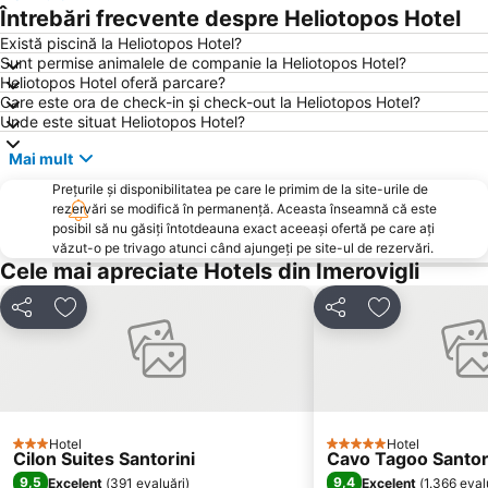
Întrebări frecvente despre Heliotopos Hotel
Există piscină la Heliotopos Hotel?
Sunt permise animalele de companie la Heliotopos Hotel?
Heliotopos Hotel oferă parcare?
Care este ora de check-in și check-out la Heliotopos Hotel?
Unde este situat Heliotopos Hotel?
Mai mult
Prețurile și disponibilitatea pe care le primim de la site-urile de
rezervări se modifică în permanență. Aceasta înseamnă că este
posibil să nu găsiți întotdeauna exact aceeași ofertă pe care ați
văzut-o pe trivago atunci când ajungeți pe site-ul de rezervări.
Cele mai apreciate Hotels din Imerovigli
Distribuiți
Adăugaţi la favorite
Distribuiți
Adăugaţi la f
Hotel
Hotel
3 Stele
5 Stele
Cilon Suites Santorini
Cavo Tagoo Santor
9,5
9,4
Excelent
(
391 evaluări
)
Excelent
(
1.366 eval