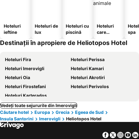
Hoteluri
Hoteluri de
Hoteluri cu
Hoteluri
Hotel
ieftine
lux
piscină
care
spa
acceptă
Destinații în apropiere de Heliotopos Hotel
animale
Hoteluri Fira
Hoteluri Perissa
Hoteluri Imerovigli
Hoteluri Kamari
Hoteluri Oia
Hoteluri Akrotiri
Hoteluri Firostefani
Hoteluri Perivolos
Hoteluri Karterados
Vedeți toate sejururile din Imerovigli
Căutare hotel
Europa
Grecia
Egeea de Sud
Insula Santorini
Imerovigli
Heliotopos Hotel
Facebook
Twitter
Insta
Yo