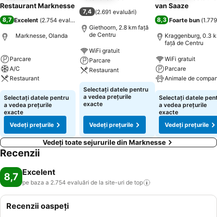
Restaurant Marknesse
van Saaze
7,4
(
2.691 evaluări
)
8,7
8,3
Excelent
(
2.754 evaluări
)
Foarte bun
(
1.779
Giethoorn, 2.8 km faţă
de Centru
Marknesse, Olanda
Kraggenburg, 0.3 
faţă de Centru
WiFi gratuit
Parcare
WiFi gratuit
Parcare
A/C
Parcare
Restaurant
Restaurant
Animale de compan
Selectați datele pentru
a vedea prețurile
Selectați datele pentru
Selectați datele pen
exacte
a vedea prețurile
a vedea prețurile
exacte
exacte
Vedeți prețurile
Vedeți prețurile
Vedeți prețurile
Vedeți toate sejururile din Marknesse
Recenzii
Excelent
8,7
pe baza a 2.754 evaluări de la site-uri de
top
Recenzii oaspeți