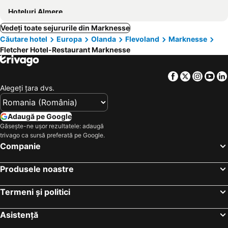
Hoteluri Almere
Vedeți toate sejururile din Marknesse
Căutare hotel
Europa
Olanda
Flevoland
Marknesse
Fletcher Hotel-Restaurant Marknesse
Facebook
Twitter
Insta
Yo
Alegeţi ţara dvs.
Adaugă pe Google
Găsește-ne ușor rezultatele: adaugă
trivago ca sursă preferată pe Google.
Companie
Produsele noastre
Termeni și politici
Asistență