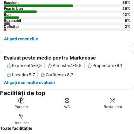
Excelent
55
%
Foarte bun
26
%
Bun
12
%
Rezonabil
5
%
Deficitar
2
%
Afișați recenziile
Evaluat peste medie pentru Marknesse
Experiență
•
9,8
Atmosferă
•
9,8
Proprietate
•
9,1
Locație
•
8,7
Curățenie
•
8,7
Afișați mai multe evaluări
Facilități de top
Parcare
A/C
Restaurant
Hotel bar
Toate facilitățile