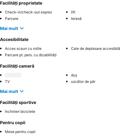
Facilități proprietate
Check-in/check-out expres
lift
Parcare
terasă
Mai mult
Accesibilitate
Acces scaun cu rotile
Cale de deplasare accesibilă
Parcare pt. pers. cu dizabilități
Facilități cameră
duș
TV
uscător de păr
Mai mult
Facilități sportive
închirieri biciclete
Pentru copii
Mese pentru copii