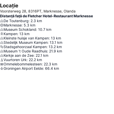
Locație
Voorsterweg 28, 8316PT, Marknesse, Olanda
Distanță față de Fletcher Hotel-Restaurant Marknesse
De Toutenburg
:
2.3
km
Marknesse
:
5.3
km
Museum Schokland
:
10.7
km
Kampen
:
13
km
Kleinste huisje van Kampen
:
13
km
Stedelijk Museum Kampen
:
13.1
km
Stadsgehoorzaal Kampen
:
13.2
km
Museum ’t Oude Raadhuis
:
21.9
km
Kerkje aan de Zee
:
22.1
km
Vuurtoren Urk
:
22.2
km
Ommelebommelesteen
:
22.3
km
Groningen Airport Eelde
:
66.4
km