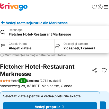
Favorite
Conect
Men
Vedeți toate sejururile din Marknesse
Destinație
Fletcher Hotel-Restaurant Marknesse
Check-in/out
Oaspeți și camere
Alegeți datele
2 oaspeți, 1 cameră
Cum influențează plățile către noi rezultatele
Fletcher Hotel-Restaurant
Marknesse
Distribuiți
Ad
Hotel
8,7
Excelent
(
2.754 evaluări
)
4 Stele
Voorsterweg 28, 8316PT, Marknesse, Olanda
Selectați datele pentru a vedea prețurile exacte
Selectați datele pentru a vedea prețurile exacte
Vedeți prețurile
Vedeți prețurile