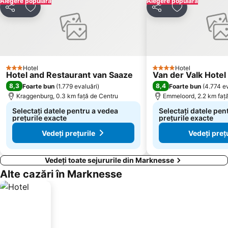
Alegere populară
Alegere populară
Distribuiți
Adăugaţi la favorite
Distribuiți
Adăugaţi la f
Hotel
Hotel
3 Stele
4 Stele
Hotel and Restaurant van Saaze
Van der Valk Hote
8,3
8,4
Foarte bun
(
1.779 evaluări
)
Foarte bun
(
4.774 ev
Kraggenburg, 0.3 km faţă de Centru
Emmeloord, 2.2 km faţ
Selectați datele pentru a vedea
Selectați datele pen
prețurile exacte
prețurile exacte
Vedeți prețurile
Vedeți preț
Vedeți toate sejururile din Marknesse
Alte cazări în Marknesse