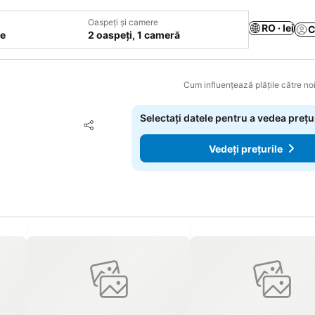
Oaspeți și camere
RO · lei
C
le
2 oaspeți, 1 cameră
Cum influențează plățile către noi
Selectați datele pentru a vedea prețu
Adăugaţi la favorite
Distribuiți
Vedeți prețurile