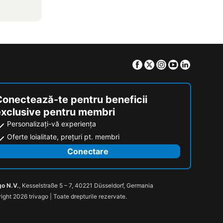
Facebook
Twitter
Instagram
Youtube
Linkedin
Conectează-te pentru beneficii
exclusive pentru membri
Personalizați-vă experiența
Oferte loialitate, prețuri pt. membri
Conectare
go N.V.
, Kesselstraße 5 – 7, 40221 Düsseldorf, Germania
ight 2026 trivago | Toate drepturile rezervate.