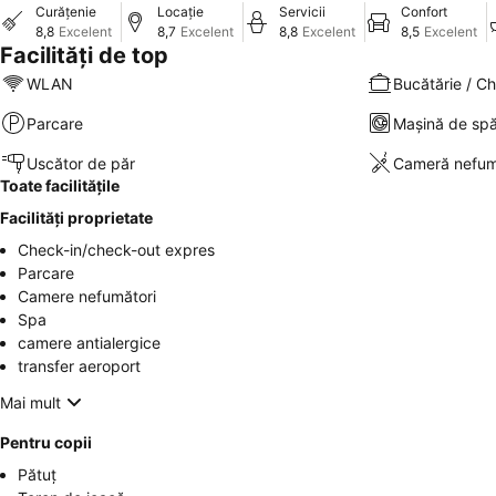
Curățenie
Locație
Servicii
Confort
8,8
Excelent
8,7
Excelent
8,8
Excelent
8,5
Excelent
Facilități de top
WLAN
Bucătărie / Ch
Parcare
Mașină de spă
Uscător de păr
Cameră nefum
Toate facilitățile
Facilități proprietate
Check-in/check-out expres
Parcare
Camere nefumători
Spa
camere antialergice
transfer aeroport
Mai mult
Pentru copii
Pătuț