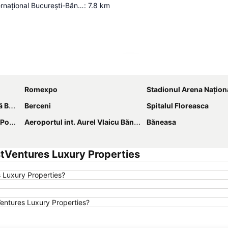
Aeroportul Internațional București-Băneasa „Aurel Vlaicu”
:
7.8
km
Hartă extinsă
Romexpo
Stadionul Arena Naţion
ești
Berceni
Spitalul Floreasca
ului
Aeroportul int. Aurel Vlaicu Băneasa
Băneasa
stVentures Luxury Properties
 Luxury Properties?
tVentures Luxury Properties?