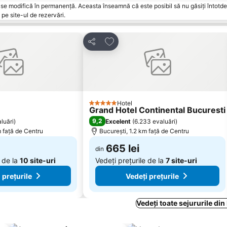
vări se modifică în permanență. Aceasta înseamnă că este posibil să nu găsiți întot
pe site-ul de rezervări.
 favorite
Adăugaţi la favorite
Distribuiți
Hotel
5 Stele
Grand Hotel Continental Bucuresti
9,2
luări
)
Excelent
(
6.233 evaluări
)
m faţă de Centru
București, 1.2 km faţă de Centru
665 lei
din
e de la
10 site-uri
Vedeți prețurile de la
7 site-uri
 prețurile
Vedeți prețurile
Vedeți toate sejururile din