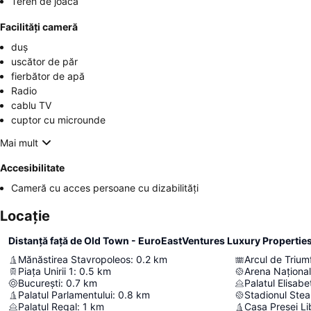
Teren de joacă
Facilități cameră
duș
uscător de păr
fierbător de apă
Radio
cablu TV
cuptor cu microunde
Mai mult
Accesibilitate
Cameră cu acces persoane cu dizabilități
Locație
Distanță față de Old Town - EuroEastVentures Luxury Propertie
Mănăstirea Stavropoleos
:
0.2
km
Arcul de Trium
Piața Unirii 1
:
0.5
km
Arena Naționa
București
:
0.7
km
Palatul Elisabe
Palatul Parlamentului
:
0.8
km
Stadionul Ste
Palatul Regal
:
1
km
Casa Presei Li