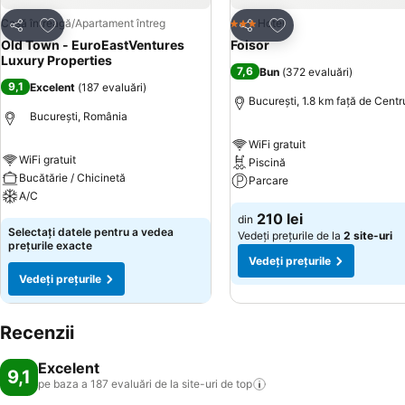
Adăugaţi la favorite
Adăugaţi la favorite
Casă întreagă/Apartament întreg
Hotel
3 Stele
Distribuiți
Distribuiți
Old Town - EuroEastVentures
Foisor
Luxury Properties
7,6
Bun
(
372 evaluări
)
9,1
Excelent
(
187 evaluări
)
București, 1.8 km faţă de Centr
București, România
WiFi gratuit
WiFi gratuit
Piscină
Bucătărie / Chicinetă
Parcare
A/C
210 lei
din
Selectați datele pentru a vedea
Vedeți prețurile de la
2 site-uri
prețurile exacte
Vedeți prețurile
Vedeți prețurile
Recenzii
Excelent
9,1
pe baza a 187 evaluări de la site-uri de
top