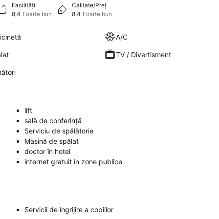
Facilități
Calitate/Preț
8,4
Foarte bun
8,4
Foarte bun
icinetă
A/C
lat
TV / Divertisment
ători
lift
sală de conferinţă
Serviciu de spălătorie
Mașină de spălat
doctor în hotel
internet gratuit în zone publice
Servicii de îngrijire a copiilor