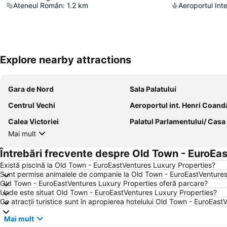
Ateneul Român
:
1.2
km
Explore nearby attractions
Gara de Nord
Sala Palatului
Centrul Vechi
Aeroportul int. Henri Coandă Bucur
Calea Victoriei
Palatul Parlamentului/ Casa Popor
Mai mult
Întrebări frecvente despre Old Town - EuroEa
Există piscină la Old Town - EuroEastVentures Luxury Properties?
Sunt permise animalele de companie la Old Town - EuroEastVentures
Old Town - EuroEastVentures Luxury Properties oferă parcare?
Unde este situat Old Town - EuroEastVentures Luxury Properties?
Ce atracții turistice sunt în apropierea hotelului Old Town - EuroEas
Mai mult