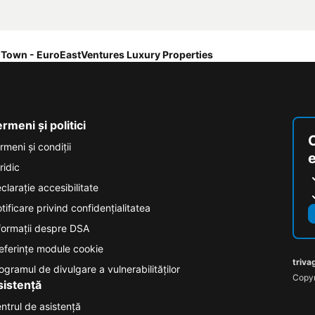
 Town - EuroEastVentures Luxury Properties
rmeni și politici
rmeni și condiţii
ridic
clarație accesibilitate
tificare privind confidențialitatea
formații despre DSA
eferințe module cookie
triva
ogramul de divulgare a vulnerabilităților
Copyr
sistență
ntrul de asistență