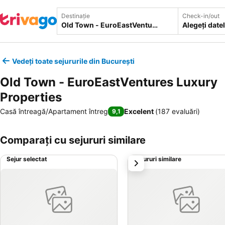
Destinație
Check-in/out
Alegeți date
Vedeți toate sejururile din București
Old Town - EuroEastVentures Luxury
Properties
Casă întreagă/Apartament întreg
Excelent
(
187 evaluări
)
9,1
Comparați cu sejururi similare
Sejur selectat
Sejururi similare
următorul