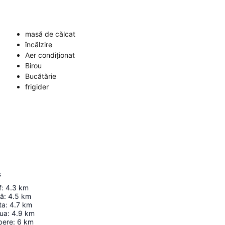
masă de călcat
încălzire
Aer condiționat
Birou
Bucătărie
frigider
s
f
:
4.3
km
lă
:
4.5
km
ta
:
4.7
km
aua
:
4.9
km
bere
:
6
km