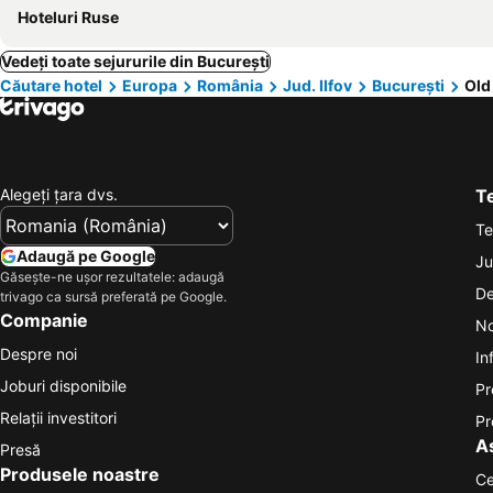
Hoteluri Ruse
Vedeți toate sejururile din București
Căutare hotel
Europa
România
Jud. Ilfov
București
Old
Alegeţi ţara dvs.
Te
Te
Adaugă pe Google
Ju
Găsește-ne ușor rezultatele: adaugă
De
trivago ca sursă preferată pe Google.
Companie
No
Despre noi
In
Joburi disponibile
Pr
Relații investitori
Pr
A
Presă
Produsele noastre
Ce