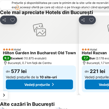
Prețurile și disponibilitatea pe care le primim de la site-urile de rezer
exact aceeași ofertă pe care ați văzut-o pe trivago atunci când ajungeți 
Cele mai apreciate Hotels din București
Adăugaţi la favorite
Adăugaţi la
Distribuiți
Distribuiți
Hotel
Hotel
4 Stele
3 Stele
Hilton Garden Inn Bucharest Old Town
Hotel Razvan
9,2
7,7
Excelent
(
10.875 evaluări
)
Bun
(
3.178 eva
București, 0.7 km faţă de Centru
București, 1.7 k
577 lei
221 lei
din
din
Vedeți prețurile de la
10 site-uri
Vedeți prețuril
Vedeți prețurile
Vedeți
Alte cazări în București