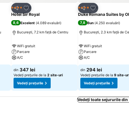
Adăugaţi la favorite
Adăugaţi la favori
Hotel
Hotel
4 Stele
4 Stele
Distribuiți
Distribuiți
Hotel Sir Royal
Duke Romana Suites by Ol
8,6
7,8
Excelent
(
4.089 evaluări
)
Bun
(
4.250 evaluări
)
u
București, 7.2 km faţă de Centru
București, 2.3 km faţă de C
WiFi gratuit
WiFi gratuit
Parcare
Parcare
A/C
A/C
347 lei
294 lei
din
din
Vedeți prețurile de la
2 site-uri
Vedeți prețurile de la
9 site-ur
Vedeți prețurile
Vedeți prețurile
Vedeți toate sejururile din