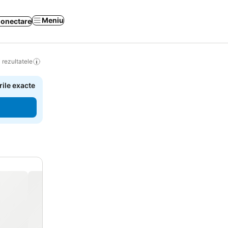
Meniu
onectare
 rezultatele
rile exacte