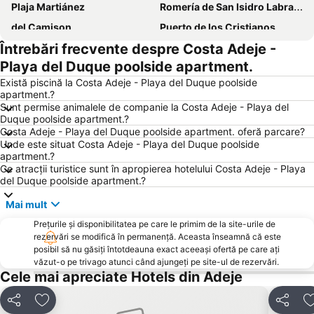
Plaja Martiánez
Romería de San Isidro Labrador
del Camison
Puerto de los Cristianos
Întrebări frecvente despre Costa Adeje -
Tenerife Pearl
Portul Pesquero
Playa del Duque poolside apartment.
Centro Comercial Vista Sur
Teide National Park
Există piscină la Costa Adeje - Playa del Duque poolside
apartment.?
Sunt permise animalele de companie la Costa Adeje - Playa del
Duque poolside apartment.?
Costa Adeje - Playa del Duque poolside apartment. oferă parcare?
Unde este situat Costa Adeje - Playa del Duque poolside
apartment.?
Ce atracții turistice sunt în apropierea hotelului Costa Adeje - Playa
del Duque poolside apartment.?
Mai mult
Prețurile și disponibilitatea pe care le primim de la site-urile de
rezervări se modifică în permanență. Aceasta înseamnă că este
posibil să nu găsiți întotdeauna exact aceeași ofertă pe care ați
văzut-o pe trivago atunci când ajungeți pe site-ul de rezervări.
Cele mai apreciate Hotels din Adeje
Distribuiți
Adăugaţi la favorite
Distribui