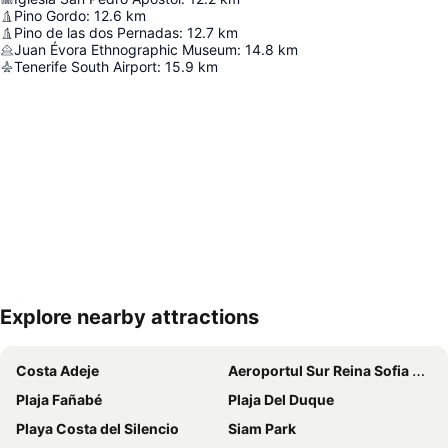
Pino Gordo
:
12.6
km
Pino de las dos Pernadas
:
12.7
km
Juan Évora Ethnographic Museum
:
14.8
km
Tenerife South Airport
:
15.9
km
Explore nearby attractions
Hartă extinsă
Costa Adeje
Aeroportul Sur Reina Sofia din Tenerife
Plaja Fañabé
Plaja Del Duque
Playa Costa del Silencio
Siam Park