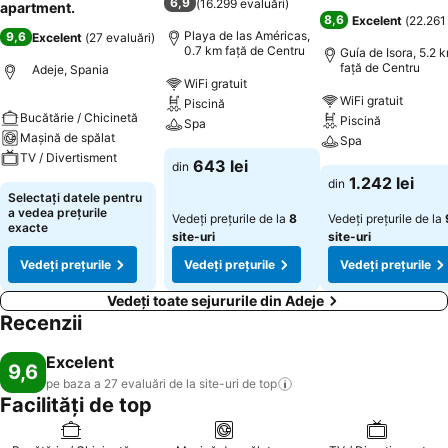
6,9
(
16.299 evaluări
)
apartment.
8,6
Excelent
(
22.261
Playa de las Américas,
9,6
Excelent
(
27 evaluări
)
0.7 km faţă de Centru
Guía de Isora, 5.2 
faţă de Centru
Adeje, Spania
WiFi gratuit
WiFi gratuit
Piscină
Bucătărie / Chicinetă
Piscină
Spa
Mașină de spălat
Spa
TV / Divertisment
643 lei
din
1.242 lei
din
Selectați datele pentru
a vedea prețurile
Vedeți prețurile de la
8
Vedeți prețurile de la
exacte
site-uri
site-uri
Vedeți prețurile
Vedeți prețurile
Vedeți prețurile
Vedeți toate sejururile din Adeje
Recenzii
Excelent
9,6
pe baza a 27 evaluări de la site-uri de
top
Facilități de top