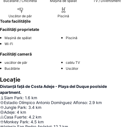
Bucătărie / Chicinetă
Mașină de spălat
TV / Divertisment
Uscător de păr
Piscină
Toate facilitățile
Facilități proprietate
Mașină de spălat
Piscină
Wi-Fi
Facilități cameră
uscător de păr
cablu TV
Bucătărie
Uscător
Locație
Distanță față de Costa Adeje - Playa del Duque poolside
apartment.
Siam Park
:
1.6
km
Estadio Olímpico Antonio Domínguez Alfonso
:
2.9
km
Jungle Park
:
3.4
km
Adeje
:
4
km
Casa Fuerte
:
4.2
km
Monkey Park
:
4.5
km
Iglesia San Pedro Apóstol
:
12.2
km