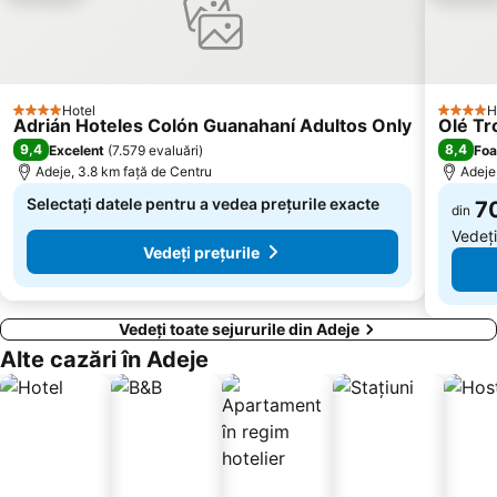
Hotel
H
4 Stele
4 Stele
Adrián Hoteles Colón Guanahaní Adultos Only
Olé Tr
9,4
8,4
Excelent
(
7.579 evaluări
)
Foa
Adeje, 3.8 km faţă de Centru
Adeje
Selectați datele pentru a vedea prețurile exacte
70
din
Vedeți
Vedeți prețurile
Vedeți toate sejururile din Adeje
Alte cazări în Adeje