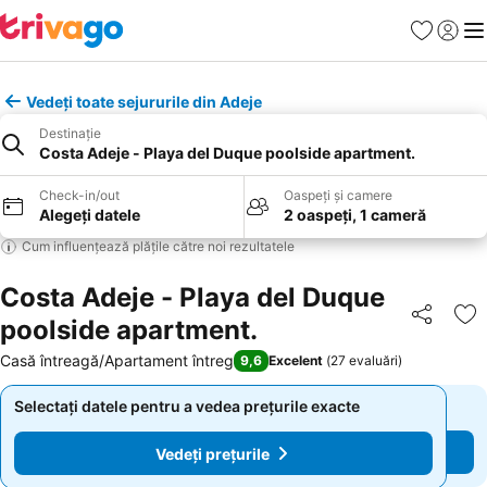
Favorite
Conect
Men
Vedeți toate sejururile din Adeje
Destinație
Costa Adeje - Playa del Duque poolside apartment.
Check-in/out
Oaspeți și camere
Alegeți datele
2 oaspeți, 1 cameră
Cum influențează plățile către noi rezultatele
Costa Adeje - Playa del Duque
poolside apartment.
Distribuiți
Ad
Casă întreagă/Apartament întreg
9,6
Excelent
(
27 evaluări
)
Selectați datele pentru a vedea prețurile exacte
Selectați datele pentru a vedea prețurile exacte
Vedeți prețurile
Vedeți prețurile