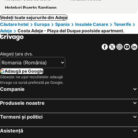
Hoteluri Puerto Santiago
Vedeți toate sejururile din Adeje
Căutare hotel
Europa
Spania
Insulele Canare
Tenerife
Adeje
Costa Adeje - Playa del Duque poolside apartment.
Facebook
Twitter
Insta
Yo
Alegeţi ţara dvs.
Adaugă pe Google
Găsește-ne ușor rezultatele: adaugă
trivago ca sursă preferată pe Google.
Companie
Produsele noastre
Termeni și politici
Asistență