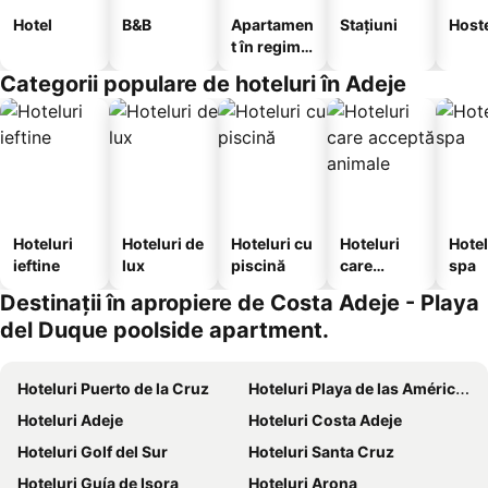
Hotel
B&B
Apartamen
Stațiuni
Host
t în regim
hotelier
Categorii populare de hoteluri în Adeje
Hoteluri
Hoteluri de
Hoteluri cu
Hoteluri
Hotel
ieftine
lux
piscină
care
spa
acceptă
Destinații în apropiere de Costa Adeje - Playa
animale
del Duque poolside apartment.
Hoteluri Puerto de la Cruz
Hoteluri Playa de las Américas
Hoteluri Adeje
Hoteluri Costa Adeje
Hoteluri Golf del Sur
Hoteluri Santa Cruz
Hoteluri Guía de Isora
Hoteluri Arona