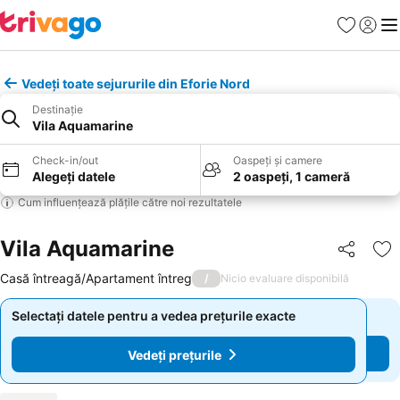
Favorite
Conect
Men
Vedeți toate sejururile din Eforie Nord
Destinație
Vila Aquamarine
Check-in/out
Oaspeți și camere
Alegeți datele
2 oaspeți, 1 cameră
Cum influențează plățile către noi rezultatele
Vila Aquamarine
Distribuiți
Ad
Casă întreagă/Apartament întreg
/
Nicio evaluare disponibilă
Selectați datele pentru a vedea prețurile exacte
Selectați datele pentru a vedea prețurile exacte
Vedeți prețurile
Vedeți prețurile