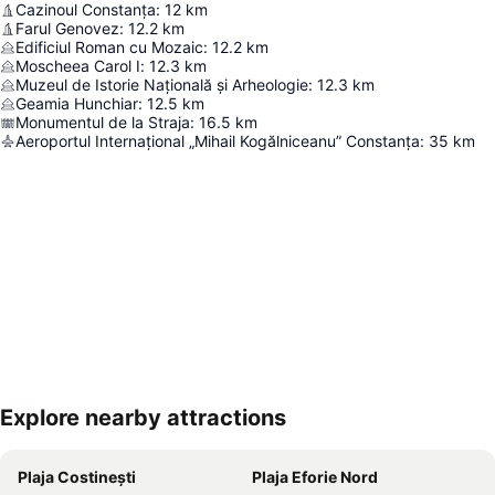
Cazinoul Constanța
:
12
km
Farul Genovez
:
12.2
km
Edificiul Roman cu Mozaic
:
12.2
km
Moscheea Carol I
:
12.3
km
Muzeul de Istorie Națională și Arheologie
:
12.3
km
Geamia Hunchiar
:
12.5
km
Monumentul de la Straja
:
16.5
km
Aeroportul Internațional „Mihail Kogălniceanu” Constanța
:
35
km
Explore nearby attractions
Hartă extinsă
Plaja Costinești
Plaja Eforie Nord