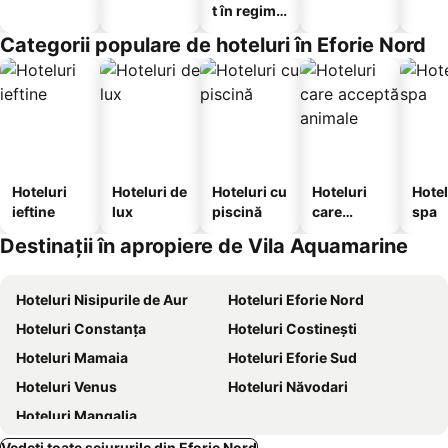
t în regim
hotelier
Categorii populare de hoteluri în Eforie Nord
Hoteluri
Hoteluri de
Hoteluri cu
Hoteluri
Hotel
ieftine
lux
piscină
care
spa
acceptă
Destinații în apropiere de Vila Aquamarine
animale
Hoteluri Nisipurile de Aur
Hoteluri Eforie Nord
Hoteluri Constanța
Hoteluri Costinești
Hoteluri Mamaia
Hoteluri Eforie Sud
Hoteluri Venus
Hoteluri Năvodari
Hoteluri Mangalia
Vedeți toate sejururile din Eforie Nord