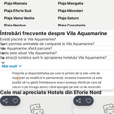
Plaja Mamaia
Plaja Mangalia
Plaja Eforie Sud
Plaja Năvodari
Plaja Vama Veche
Plaja Saturn
Plaja Neptun
Plaja Constanța
Întrebări frecvente despre Vila Aquamarine
Gara Constanța
Plaja Venus
Există piscină la Vila Aquamarine?
Portul Tomis
Epava
Sunt permise animalele de companie la Vila Aquamarine?
Plaja Olimp
Casa de Cultură
Vila Aquamarine oferă parcare?
Unde este situat Vila Aquamarine?
Delfinariu Constanța
Centru
Ce atracții turistice sunt în apropierea hotelului Vila Aquamarine?
Lacul Techirghiol
Obelisc Costinești
Mai mult
Gara Medgidia
Plaja Jupiter
Prețurile și disponibilitatea pe care le primim de la site-urile de
Aqua Magic
Gara Mangalia
rezervări se modifică în permanență. Aceasta înseamnă că este
posibil să nu găsiți întotdeauna exact aceeași ofertă pe care ați
Plaja Krapets
Mănăstirea Sfânta Maria
văzut-o pe trivago atunci când ajungeți pe site-ul de rezervări.
Cele mai apreciate Hotels din Eforie Nord
Tomis Nord
Stadionul Iftimie Ilisei
Portul Turistic Callatis Mangalia
Cazinou
Distribuiți
Adăugaţi la favorite
Distribuiți
Adăugaţi la f
Portul Constanța
Tomis
Faleză Sud
Lacul Siutghiol