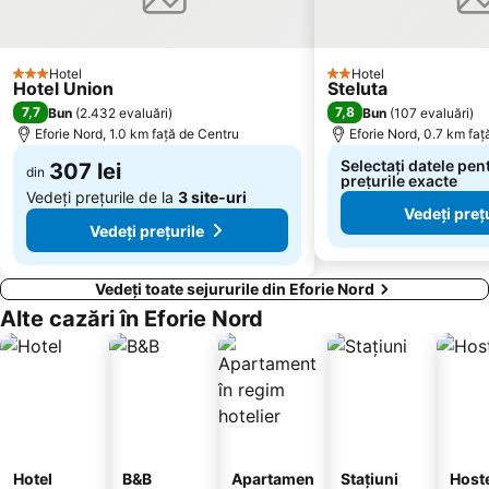
Piața Ovidiu
Palas
Luna Parc
Sunwaves
Hotel
Hotel
3 Stele
2 Stele
Hotel Union
Steluta
C.E.T.
Coiciu
7,7
7,8
Bun
(
2.432 evaluări
)
Bun
(
107 evaluări
)
Gara Năvodari
Mihail Kogaliniceanu
Eforie Nord, 1.0 km faţă de Centru
Eforie Nord, 0.7 km faţ
Pescărie
Far
Selectați datele pen
307 lei
din
prețurile exacte
Palazu Mare
Zona Industrială
Vedeți prețurile de la
3 site-uri
Vedeți preț
Tăbăcărie
Delfinariul Constanța
Vedeți prețurile
Unirii
Lake View
Vedeți toate sejururile din Eforie Nord
Alte cazări în Eforie Nord
Hotel
B&B
Apartamen
Stațiuni
Host