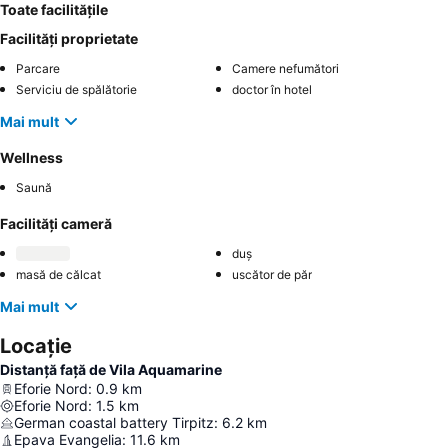
Toate facilitățile
Facilități proprietate
Parcare
Camere nefumători
Serviciu de spălătorie
doctor în hotel
Mai mult
Wellness
Saună
Facilități cameră
duș
masă de călcat
uscător de păr
Mai mult
Locație
Distanță față de Vila Aquamarine
Eforie Nord
:
0.9
km
Eforie Nord
:
1.5
km
German coastal battery Tirpitz
:
6.2
km
Epava Evangelia
:
11.6
km