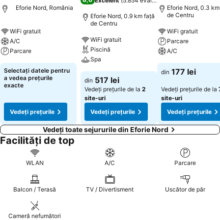
Excelent
(
5.854 evaluări
)
Eforie Nord, România
Eforie Nord, 0.3 km
de Centru
Eforie Nord, 0.9 km faţă
de Centru
WiFi gratuit
WiFi gratuit
WiFi gratuit
A/C
Parcare
Piscină
Parcare
A/C
Spa
Selectați datele pentru
177 lei
din
a vedea prețurile
517 lei
din
exacte
Vedeți prețurile de la
2
Vedeți prețurile de la
site-uri
site-uri
Vedeți prețurile
Vedeți prețurile
Vedeți prețurile
Vedeți toate sejururile din Eforie Nord
Facilități de top
WLAN
A/C
Parcare
Balcon / Terasă
TV / Divertisment
Uscător de păr
Cameră nefumători