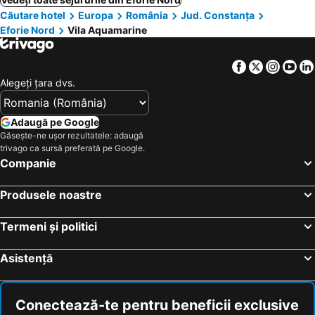
Căutare hotel
Europa
România
Jud. Constanţa
Eforie Nord
Vila Aquamarine
Facebook
Twitter
Insta
Yo
Alegeţi ţara dvs.
Adaugă pe Google
Găsește-ne ușor rezultatele: adaugă
trivago ca sursă preferată pe Google.
Companie
Produsele noastre
Termeni și politici
Asistență
Conectează-te pentru beneficii exclusive