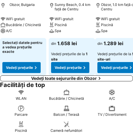
Obzor, Bulgaria
Sunny Beach, 0.4 km
Obzor, 1.0 km faţă 
faţă de Centru
Centru
WiFi gratuit
WiFi gratuit
WiFi gratuit
Bucătărie / Chicinetă
Piscină
Piscină
A/C
Spa
Spa
Selectați datele pentru
1.658 lei
1.289 lei
din
din
a vedea prețurile
exacte
Vedeți prețurile de la
1
Vedeți prețurile de la
site
site-uri
Vedeți prețurile
Vedeți prețurile
Vedeți prețurile
Vedeți toate sejururile din Obzor
Facilități de top
WLAN
Bucătărie / Chicinetă
A/C
Parcare
Balcon / Terasă
TV / Divertisment
Piscină
Cameră nefumători