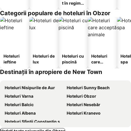
t în regim
hotelier
Categorii populare de hoteluri în Obzor
Hoteluri
Hoteluri de
Hoteluri cu
Hoteluri
Hotel
ieftine
lux
piscină
care
spa
acceptă
Destinații în apropiere de New Town
animale
Hoteluri Nisipurile de Aur
Hoteluri Sunny Beach
Hoteluri Varna
Hoteluri Obzor
Hoteluri Balcic
Hoteluri Nesebăr
Hoteluri Albena
Hoteluri Kranevo
Hoteluri Sfinții Constantin și Elena
Vedeți toate sejururile din Obzor