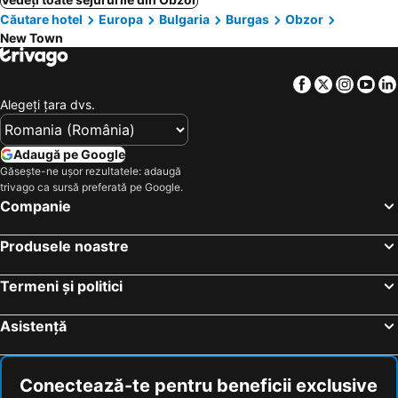
Căutare hotel
Europa
Bulgaria
Burgas
Obzor
New Town
Facebook
Twitter
Insta
Yo
Alegeţi ţara dvs.
Adaugă pe Google
Găsește-ne ușor rezultatele: adaugă
trivago ca sursă preferată pe Google.
Companie
Produsele noastre
Termeni și politici
Asistență
Conectează-te pentru beneficii exclusive