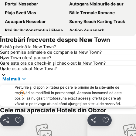
Portul Nessebar
Autogara Nisipurile de aur
Plaja Sveti Vlas
Băile Termale Romane
Aquapark Nessebar
Sunny Beach Karting Track
Plaj Sv Sv Konstantin i Elena
Action Aquapark
Întrebări frecvente despre New Town
Plaja Centrală
Plaja Irakli
Există piscină la New Town?
Sfinții Împărați Constantin și Elena
Old Town
Sunt permise animalele de companie la New Town?
Plaja Kabakum
Promenadă
New Town oferă parcare?
Care este ora de check-in și check-out la New Town?
Cacao Beach
Pasha Dere
Unde este situat New Town?
Marina Sozopol
Parcul Primorski
Mai mult
Royal Beach Mall
Portul Varna
Prețurile și disponibilitatea pe care le primim de la site-urile de
Zornitza
Sarafovo
rezervări se modifică în permanență. Aceasta înseamnă că este
posibil să nu găsiți întotdeauna exact aceeași ofertă pe care ați
Gara Varna
Chayka
văzut-o pe trivago atunci când ajungeți pe site-ul de rezervări.
Cele mai apreciate Hotels din Obzor
Lazur
Entertainment center Camelot
kvartal Asparuhovo
Aeroportul Varna
Distribuiți
Adăugaţi la favorite
Distribuiți
Adăugaţi la f
Akvamarin
Saint Spass Church
Plaja Akademika
Plaja Ravda