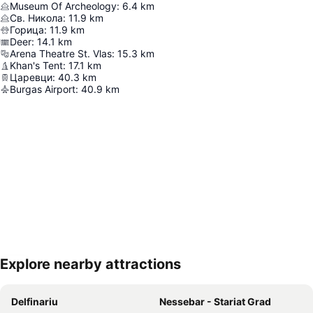
Museum Of Archeology
:
6.4
km
Св. Никола
:
11.9
km
Горица
:
11.9
km
Deer
:
14.1
km
Arena Theatre St. Vlas
:
15.3
km
Khan's Tent
:
17.1
km
Царевци
:
40.3
km
Burgas Airport
:
40.9
km
Explore nearby attractions
Hartă extinsă
Delfinariu
Nessebar - Stariat Grad