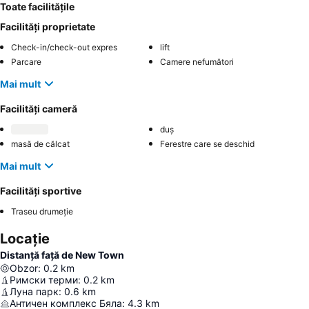
Toate facilitățile
Facilități proprietate
Check-in/check-out expres
lift
Parcare
Camere nefumători
Mai mult
Facilități cameră
duș
masă de călcat
Ferestre care se deschid
Mai mult
Facilități sportive
Traseu drumeție
Locație
Distanță față de New Town
Obzor
:
0.2
km
Римски терми
:
0.2
km
Луна парк
:
0.6
km
Античен комплекс Бяла
:
4.3
km