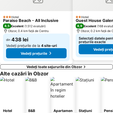
Yuzhen plazh
Festivalen i kongresen centar
Bulgaran
Central
Hotel
Hotel
3 Stele
2 Stele
Paraiso Beach - All Inclusive
Guest House Gale
Avtogara Varna
Grand Mall
8,5
8,9
Excelent
(
1.512 evaluări
)
Excelent
(
168 evaluă
Evksinograd
Sirius
Obzor, 0.4 km faţă de Centru
Obzor, 0.2 km faţă de 
Park Veleka
Avtogara Obzor
Selectați datele pen
438 lei
din
prețurile exacte
Batareyata
Lesopark Slanchev bryag
Vedeți prețurile de la
4 site-uri
Vedeți preț
Galata
Tsentar
Vedeți prețurile
Kraybrezhna aleya
Kompleks Detski kat
Vedeți toate sejururile din Obzor
Alte cazări în Obzor
Hotel
B&B
Apartamen
Stațiuni
Pens