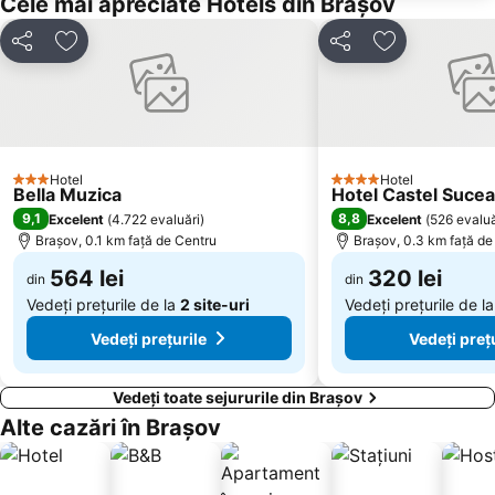
Cele mai apreciate Hotels din Brașov
Azuga
Astra
Distribuiți
Adăugaţi la favorite
Distribuiți
Adăugaţi la f
Cascada Urlătoarea
Zanoaga
Zănoaga
Mănăstirea Rupestră - Templul de la Șinca Veche
Parc Aventura
Mănăstirea Cheia
Telecabina Tâmpa
Babele
Cheile Gradistei
Centrul int. de Conferinţe Casino Sinaia
Hotel
Hotel
3 Stele
4 Stele
Bella Muzica
Hotel Castel Suce
Peștera Dâmbovicioara
Parcul Dimitrie Ghica
9,1
8,8
Excelent
(
4.722 evaluări
)
Excelent
(
526 evaluă
Brașov, 0.1 km faţă de Centru
Brașov, 0.3 km faţă de
Stadionul Tineretului
Cetatea Râşnov
564 lei
320 lei
Valea Cetății
ITC International Trade Center Braşov
din
din
Vedeți prețurile de la
2 site-uri
Vedeți prețurile de l
Dârste
Craiter
Vedeți prețurile
Vedeți preț
Vedeți toate sejururile din Brașov
Alte cazări în Brașov