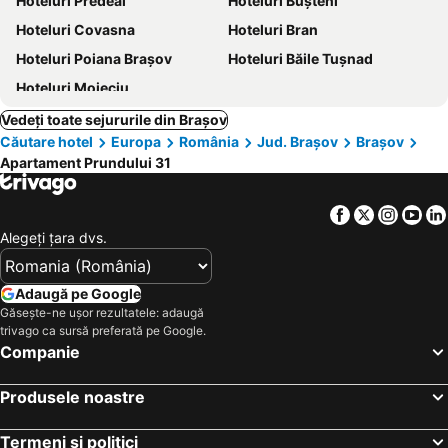
Hoteluri Predeal
Hoteluri Buşteni
Hoteluri Covasna
Hoteluri Bran
Hoteluri Poiana Braşov
Hoteluri Băile Tuşnad
Hoteluri Moieciu
Vedeți toate sejururile din Brașov
Căutare hotel
Europa
România
Jud. Brașov
Brașov
Apartament Prundului 31
Facebook
Twitter
Insta
Yo
Alegeţi ţara dvs.
Adaugă pe Google
Găsește-ne ușor rezultatele: adaugă
trivago ca sursă preferată pe Google.
Companie
Produsele noastre
Termeni și politici