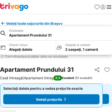
Favorite
Conect
Men
Vedeți toate sejururile din Brașov
Destinație
Apartament Prundului 31
Check-in/out
Oaspeți și camere
Alegeți datele
2 oaspeți, 1 cameră
Cum influențează plățile către noi rezultatele
Apartament Prundului 31
Distribuiți
Ad
Casă întreagă/Apartament întreg
9,5
Excelent
(
51 evaluări
)
Selectați datele pentru a vedea prețurile exacte
Selectați datele pentru a vedea prețurile exacte
Vedeți prețurile
Vedeți prețurile