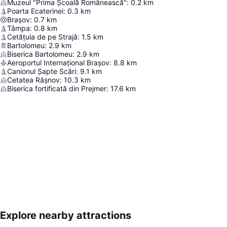
Muzeul "Prima Școală Românească"
:
0.2
km
Poarta Ecaterinei
:
0.3
km
Brașov
:
0.7
km
Tâmpa
:
0.8
km
Cetățuia de pe Strajă
:
1.5
km
Bartolomeu
:
2.9
km
Biserica Bartolomeu
:
2.9
km
Aeroportul Internațional Brașov
:
8.8
km
Canionul Șapte Scări
:
9.1
km
Cetatea Râșnov
:
10.3
km
Biserica fortificată din Prejmer
:
17.6
km
Explore nearby attractions
Hartă extinsă