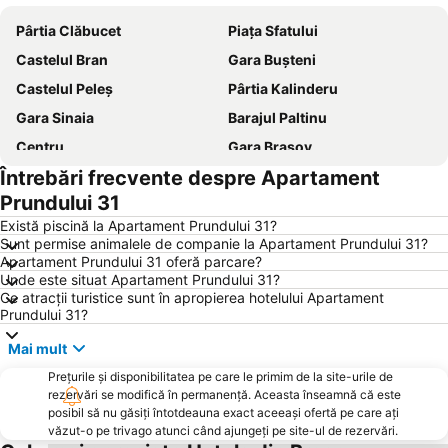
Pârtia Clăbucet
Piața Sfatului
Castelul Bran
Gara Buşteni
Castelul Peleș
Pârtia Kalinderu
Gara Sinaia
Barajul Paltinu
Centru
Gara Brașov
Întrebări frecvente despre Apartament
Peștera Ialomicioara
Strada Republicii
Prundului 31
Centrul istoric
Paradisul Acvatic
Există piscină la Apartament Prundului 31?
Partia Noua
Sfinxul din Bucegi
Sunt permise animalele de companie la Apartament Prundului 31?
Apartament Prundului 31 oferă parcare?
Teleschi Bradul
Mănăstirea Caraiman
Unde este situat Apartament Prundului 31?
Telescaun Cota 1400-Cota 2000 Sinaia
Cheile Gradistei
Ce atracții turistice sunt în apropierea hotelului Apartament
Prundului 31?
Castelul Cantacuzino
Biserica Neagră
Mai mult
Sorica
Telegondola Sinaia
Prețurile și disponibilitatea pe care le primim de la site-urile de
Bartolomeu
Stațiunea Poiana Brașov
rezervări se modifică în permanență. Aceasta înseamnă că este
Parcul Natural Bucegi
Gara Azuga
posibil să nu găsiți întotdeauna exact aceeași ofertă pe care ați
văzut-o pe trivago atunci când ajungeți pe site-ul de rezervări.
Furnica
Noua