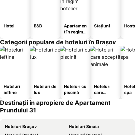
Hotel
B&B
Apartamen
Stațiuni
Host
t în regim
hotelier
Categorii populare de hoteluri în Brașov
Hoteluri
Hoteluri de
Hoteluri cu
Hoteluri
Hotel
ieftine
lux
piscină
care
spa
acceptă
Destinații în apropiere de Apartament
animale
Prundului 31
Hoteluri Brașov
Hoteluri Sinaia