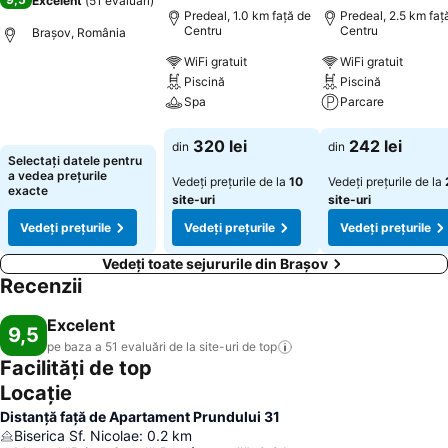
Excelent
(
51 evaluări
)
Predeal, 1.0 km faţă de
Predeal, 2.5 km faţ
Centru
Centru
Brașov, România
WiFi gratuit
WiFi gratuit
Piscină
Piscină
Vedeți prețurile
Spa
Parcare
Vedeți prețurile
Vedeți prețurile
320 lei
242 lei
din
din
Selectați datele pentru
a vedea prețurile
Vedeți prețurile de la
10
Vedeți prețurile de la
exacte
site-uri
site-uri
Vedeți prețurile
Vedeți prețurile
Vedeți prețurile
Vedeți toate sejururile din Brașov
Recenzii
Excelent
9,5
pe baza a 51 evaluări de la site-uri de
top
Facilități de top
Locație
Distanță față de Apartament Prundului 31
Biserica Sf. Nicolae
:
0.2
km