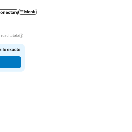
Meniu
onectare
 rezultatele
rile exacte