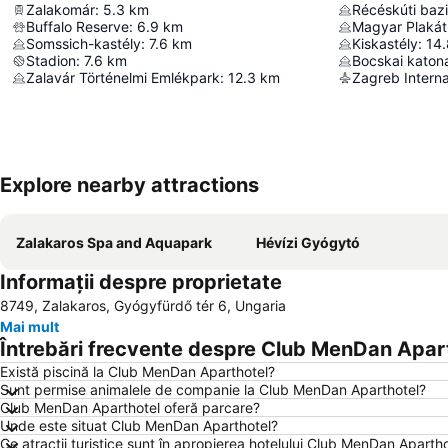
Zalakomár
:
5.3
km
Récéskúti bazi
Buffalo Reserve
:
6.9
km
Magyar Plakát
Somssich-kastély
:
7.6
km
Kiskastély
:
14.
Stadion
:
7.6
km
Bocskai katona
Zalavár Történelmi Emlékpark
:
12.3
km
Zagreb Interna
Explore nearby attractions
Zalakaros Spa and Aquapark
Hévízi Gyógytó
Informații despre proprietate
8749, Zalakaros, Gyógyfürdő tér 6, Ungaria
Mai mult
Întrebări frecvente despre Club MenDan Apar
Există piscină la Club MenDan Aparthotel?
Sunt permise animalele de companie la Club MenDan Aparthotel?
Club MenDan Aparthotel oferă parcare?
Unde este situat Club MenDan Aparthotel?
Ce atracții turistice sunt în apropierea hotelului Club MenDan Aparth