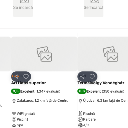
Se încarcă
Se încarcă
Adăugaţi la favorite
Adăugaţi la favori
Hotel
Hotel
3 Stele
Distribuiți
Distribuiți
Art Hotel superior
Termálvölgy Vendégház
9,3
8,6
Excelent
(
1.347 evaluări
)
Excelent
(
350 evaluări
)
Zalakaros, 1.2 km faţă de Centru
Újudvar, 6.3 km faţă de Cen
ru
WiFi gratuit
Piscină
Piscină
Parcare
Spa
A/C