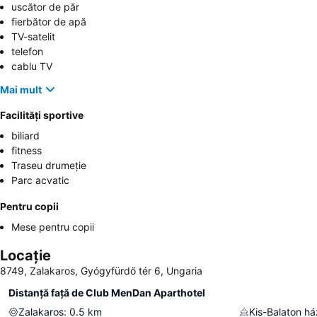
uscător de păr
fierbător de apă
TV-satelit
telefon
cablu TV
Mai mult
Facilități sportive
biliard
fitness
Traseu drumeție
Parc acvatic
Pentru copii
Mese pentru copii
Locație
8749, Zalakaros, Gyógyfürdő tér 6, Ungaria
Distanță față de Club MenDan Aparthotel
Zalakaros
:
0.5
km
Kis-Balaton há