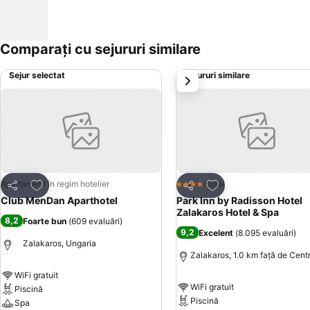
Comparați cu sejururi similare
Sejur selectat
Sejururi similare
următorul
Adăugaţi la favorite
Adăugaţi la favorite
Apartament în regim hotelier
Hotel
4 Stele
Distribuiți
Distribuiți
Club MenDan Aparthotel
Park Inn by Radisson Hotel
Zalakaros Hotel & Spa
8,2
Foarte bun
(
609 evaluări
)
9,2
Excelent
(
8.095 evaluări
)
Zalakaros, Ungaria
Zalakaros, 1.0 km faţă de Cent
WiFi gratuit
WiFi gratuit
Piscină
Piscină
Spa