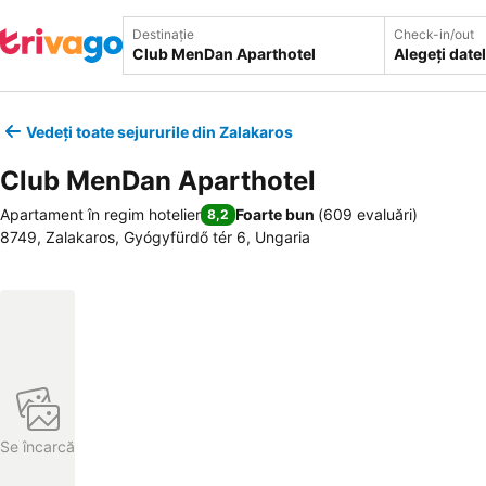
Destinație
Check-in/out
Alegeți date
Vedeți toate sejururile din Zalakaros
Club MenDan Aparthotel
Apartament în regim hotelier
Foarte bun
(
609 evaluări
)
8,2
8749, Zalakaros, Gyógyfürdő tér 6, Ungaria
Se încarcă