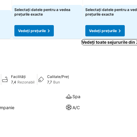
Vedeți prețurile
Vedeți prețurile
Selectați datele pentru a vedea
Selectați datele pentru a ve
prețurile exacte
prețurile exacte
Vedeți prețurile
Vedeți prețurile
Vedeți toate sejururile din
Facilități
Calitate/Preț
7,4
Rezonabil
7,7
Bun
Spa
ompanie
A/C