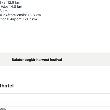
lika
:
12.9
km
 Ház
:
14.8
km
8
km
i lokátorállomás
:
18.8
km
tional Airport
:
121.7
km
Hartă extinsă
Balatonboglár harvest festival
thotel
otel?