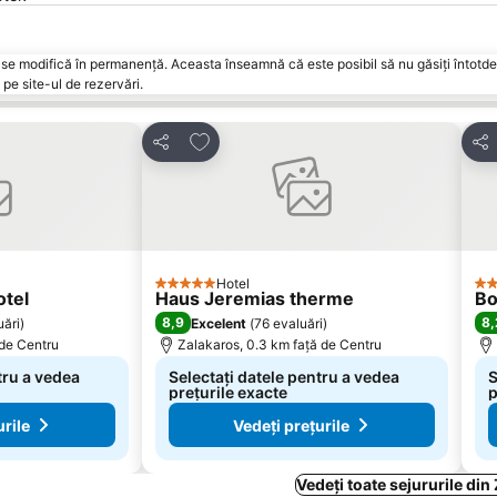
vări se modifică în permanență. Aceasta înseamnă că este posibil să nu găsiți întot
pe site-ul de rezervări.
orite
Adăugaţi la favorite
Distribuiți
Dist
Hotel
5 Stele
3 S
tel
Haus Jeremias therme
Bo
8,9
8,
uări
)
Excelent
(
76 evaluări
)
 de Centru
Zalakaros, 0.3 km faţă de Centru
tru a vedea
Selectați datele pentru a vedea
S
prețurile exacte
p
urile
Vedeți prețurile
Vedeți toate sejururile din