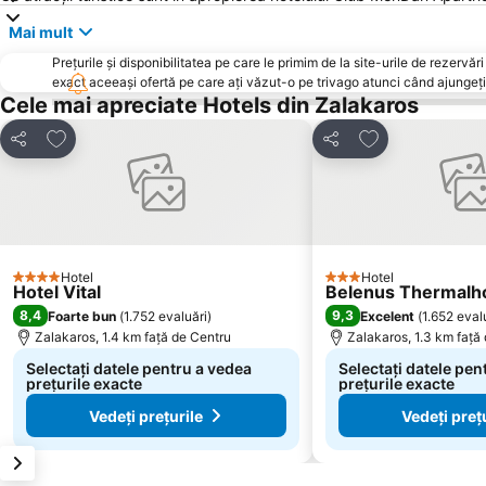
Mai mult
Prețurile și disponibilitatea pe care le primim de la site-urile de rezer
exact aceeași ofertă pe care ați văzut-o pe trivago atunci când ajungeți 
Cele mai apreciate Hotels din Zalakaros
Adăugaţi la favorite
Adăugaţi la fav
Distribuiți
Distribuiți
Hotel
Hotel
4 Stele
3 Stele
Hotel Vital
Belenus Thermalho
8,4
9,3
Foarte bun
(
1.752 evaluări
)
Excelent
(
1.652 eval
Zalakaros, 1.4 km faţă de Centru
Zalakaros, 1.3 km faţă
Selectați datele pentru a vedea
Selectați datele pen
prețurile exacte
prețurile exacte
Vedeți prețurile
Vedeți preț