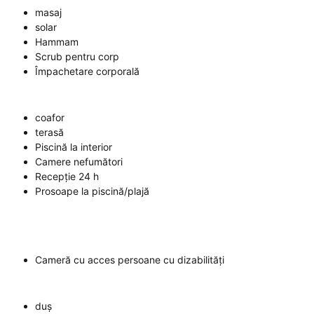
masaj
solar
Hammam
Scrub pentru corp
Împachetare corporală
coafor
terasă
Piscină la interior
Camere nefumători
Recepție 24 h
Prosoape la piscină/plajă
Cameră cu acces persoane cu dizabilități
duș