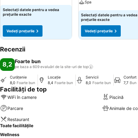
Spa
Vedeți prețurile
Selectați datele pentru a vedea
Vedeți prețurile
prețurile exacte
Selectați datele pentru a vedea
prețurile exacte
Vedeți prețurile
Vedeți prețurile
Recenzii
Foarte bun
8,2
pe baza a 609 evaluări de la site-uri de
top
Curățenie
Locație
Servicii
Confort
8,0
Foarte bun
8,4
Foarte bun
8,0
Foarte bun
7,7
Bun
Facilități de top
WiFi în camere
Piscină
Parcare
Animale de c
Restaurant
Toate facilitățile
Wellness