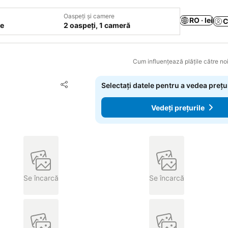
Oaspeți și camere
RO · lei
C
le
2 oaspeți, 1 cameră
Cum influențează plățile către noi
Adăugaţi la favorite
Selectați datele pentru a vedea prețu
Distribuiți
Vedeți prețurile
Se încarcă
Se încarcă