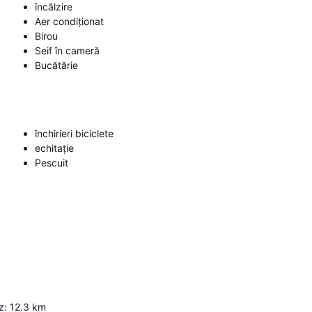
încălzire
Aer condiționat
Birou
Seif în cameră
Bucătărie
închirieri biciclete
echitație
Pescuit
z
:
12.3
km