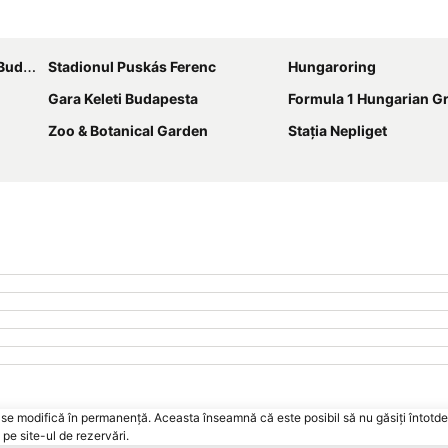
Hartă extinsă
pesta
Stadionul Puskás Ferenc
Hungaroring
Gara Keleti Budapesta
Formula 1 Hungarian Gr
Zoo & Botanical Garden
Stația Nepliget
vări se modifică în permanență. Aceasta înseamnă că este posibil să nu găsiți întot
pe site-ul de rezervări.