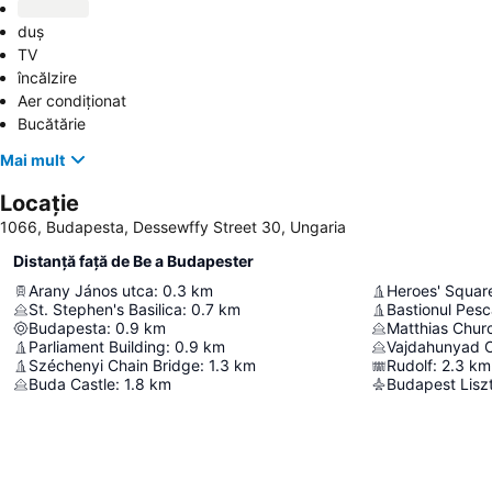
duș
TV
încălzire
Aer condiționat
Bucătărie
Mai mult
Locație
1066, Budapesta, Dessewffy Street 30, Ungaria
Distanță față de Be a Budapester
Arany János utca
:
0.3
km
Heroes' Squar
St. Stephen's Basilica
:
0.7
km
Bastionul Pesca
Budapesta
:
0.9
km
Matthias Chur
Parliament Building
:
0.9
km
Vajdahunyad C
Széchenyi Chain Bridge
:
1.3
km
Rudolf
:
2.3
km
Buda Castle
:
1.8
km