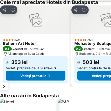
Cele mai apreciate Hotels din Budapesta
Adăugaţi la favorite
Adăugaţi la fav
Distribuiți
Distribuiți
Hotel
Hotel
4 Stele
4 Stele
Bohem Art Hotel
Monastery Boutiq
9,1
9,2
Excelent
(
9.977 evaluări
)
Excelent
(
3.189 eval
1.5 km faţă de Buda Castle
Budapesta, 0.9 km faţ
353 lei
503 lei
din
din
Vedeți prețurile de la
9 site-uri
Vedeți prețurile de l
Vedeți prețurile
Vedeți preț
Alte cazări în Budapesta