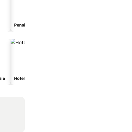
Pensiune
Hotel cu apartamente
ale
Hoteluri cu spa
Hoteluri cu parcare