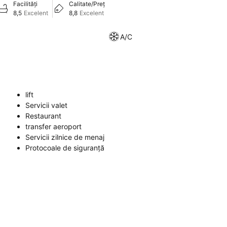
Facilități
Calitate/Preț
8,5
Excelent
8,8
Excelent
A/C
lift
Servicii valet
Restaurant
transfer aeroport
Servicii zilnice de menaj
Protocoale de siguranță