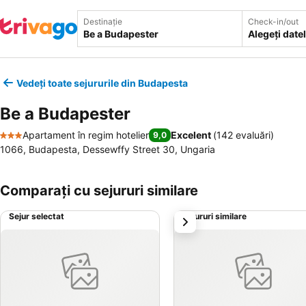
Destinație
Check-in/out
Alegeți date
Vedeți toate sejururile din Budapesta
Be a Budapester
Apartament în regim hotelier
Excelent
(
142 evaluări
)
9,0
3 Stele
1066, Budapesta, Dessewffy Street 30, Ungaria
Comparați cu sejururi similare
Sejur selectat
Sejururi similare
următorul