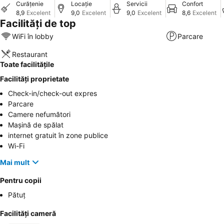
Curățenie
Locație
Servicii
Confort
8,9
Excelent
9,0
Excelent
9,0
Excelent
8,6
Excelent
Facilități de top
WiFi în lobby
Parcare
Restaurant
Toate facilitățile
Facilități proprietate
Check-in/check-out expres
Parcare
Camere nefumători
Mașină de spălat
internet gratuit în zone publice
Wi-Fi
Mai mult
Pentru copii
Pătuț
Facilități cameră