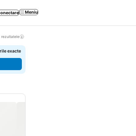
Meniu
onectare
 rezultatele
rile exacte