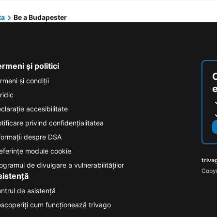
ta
Be a Budapester
rmeni și politici
rmeni și condiţii
ridic
clarație accesibilitate
tificare privind confidențialitatea
formații despre DSA
eferințe module cookie
triva
ogramul de divulgare a vulnerabilităților
Copyr
sistență
ntrul de asistență
scoperiți cum funcționează trivago