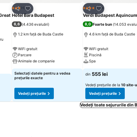
Adăugaţi la favorite
Adăugaţi la favori
Hotel
Hotel
3 Stele
4 Stele
Distribuiți
Distribuiți
Great
Hotel Bara Budapest
Verdi Budapest Aquincu
6,6
8,0
(
4.436 evaluări
)
Foarte bun
(
14.053 evalu
1.2 km faţă de Buda Castle
4.6 km faţă de Buda Castle
ru
WiFi gratuit
WiFi gratuit
Parcare
Piscină
Animale de companie
Spa
Selectați datele pentru a vedea
555 lei
din
prețurile exacte
Vedeți prețurile de la
10 site-u
Vedeți prețurile
Vedeți prețurile
Vedeți toate sejururile din