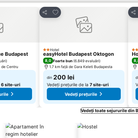
orite
Adăugaţi la favorite
Distribuiți
Dist
Hotel
2 Stele
4 S
ue Budapest
easyHotel Budapest Oktogon
Ho
8,0
8,
uări
)
Foarte bun
(
6.849 evaluări
)
ă de Centru
1.7 km faţă de Gara Keleti Budapesta
200 lei
din
d
a
6 site-uri
Vedeți prețurile de la
7 site-uri
V
urile
Vedeți prețurile
Vedeți toate sejururile din