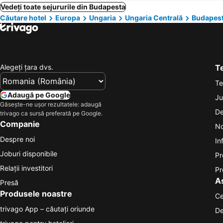
Vedeți toate sejururile din Budapesta
Căutare hotel
Europa
Ungaria
Ungaria Centrală
Budapes
Alegeţi ţara dvs.
Te
Te
Adaugă pe Google
Ju
Găsește-ne ușor rezultatele: adaugă
De
trivago ca sursă preferată pe Google.
Companie
No
Despre noi
In
Joburi disponibile
Pr
Relații investitori
Pr
A
Presă
Produsele noastre
Ce
trivago App – căutaţi oriunde
De