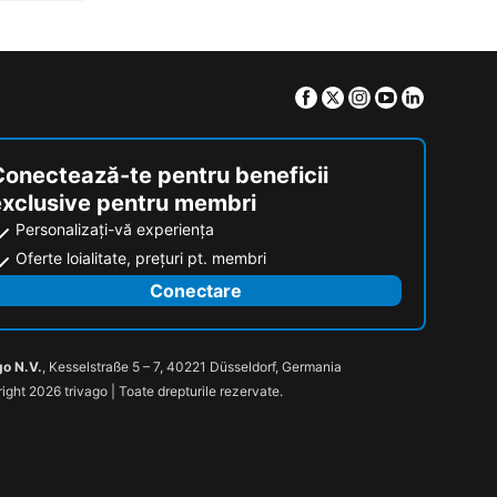
Facebook
Twitter
Instagram
Youtube
Linkedin
Conectează-te pentru beneficii
exclusive pentru membri
Personalizați-vă experiența
Oferte loialitate, prețuri pt. membri
Conectare
go N.V.
, Kesselstraße 5 – 7, 40221 Düsseldorf, Germania
ight 2026 trivago | Toate drepturile rezervate.