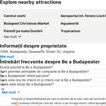
Explore nearby attractions
Centrul vechi
Aeroportul int. Ferenc Liszt Buda
Budapest Christmas Market
Aquaworld
Pantofi pe malul Dunării
Tropicarium
Mai mult
Informații despre proprietate
1066, Budapesta, Dessewffy Street 30, Ungaria
Mai mult
Întrebări frecvente despre Be a Budapester
Există piscină la Be a Budapester?
Sunt permise animalele de companie la Be a Budapester?
Be a Budapester oferă parcare?
Care este ora de check-in și check-out la Be a Budapester?
Unde este situat Be a Budapester?
Mai mult
Prețurile și disponibilitatea pe care le primim de la site-urile de rezer
exact aceeași ofertă pe care ați văzut-o pe trivago atunci când ajungeți 