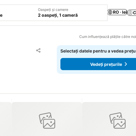
Oaspeți și camere
RO · lei
C
le
2 oaspeți, 1 cameră
Cum influențează plățile către noi
Adăugaţi la favorite
Selectați datele pentru a vedea prețu
Distribuiți
Vedeți prețurile