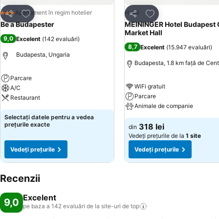
Adăugaţi la favorite
Adăugaţi la favorite
Apartament în regim hotelier
Hotel
3 Stele
Distribuiți
Distribuiți
Be a Budapester
MEININGER Hotel Budapest 
Market Hall
9,0
Excelent
(
142 evaluări
)
8,7
Excelent
(
15.947 evaluări
)
Budapesta, Ungaria
Budapesta, 1.8 km faţă de Cent
Parcare
WiFi gratuit
A/C
Parcare
Restaurant
Animale de companie
Selectați datele pentru a vedea
prețurile exacte
318 lei
din
Vedeți prețurile de la
1 site
Vedeți prețurile
Vedeți prețurile
Recenzii
Excelent
9,0
pe baza a 142 evaluări de la site-uri de
top