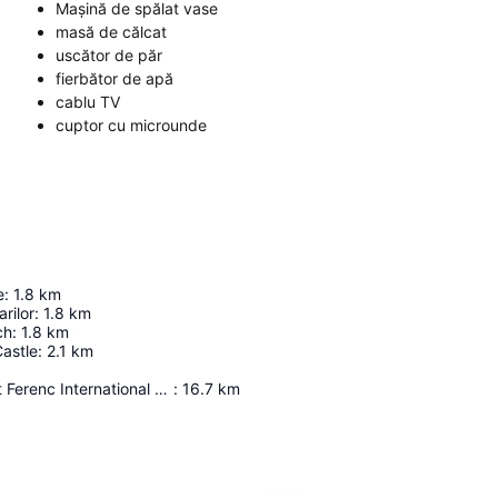
Mașină de spălat vase
masă de călcat
uscător de păr
fierbător de apă
cablu TV
cuptor cu microunde
e
:
1.8
km
rilor
:
1.8
km
ch
:
1.8
km
astle
:
2.1
km
Budapest Liszt Ferenc International Airport
:
16.7
km