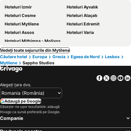
Hoteluri Izmir
Hoteluri Ayvalık
Hoteluri Cesme
Hoteluri Alaçatı
Hoteluri Mytilene
Hoteluri Edremit
Hoteluri Assos
Hoteluri Varia
Hoteluri Mithimna - Molivos
Vedeți toate sejururile din Mytilene
Căutare hotel
Europa
Grecia
Egeea de Nord
Lesbos
Mytilene
Sappho Studios
Facebook
Twitter
Insta
Yo
Alegeţi ţara dvs.
Adaugă pe Google
Găsește-ne ușor rezultatele: adaugă
trivago ca sursă preferată pe Google.
Companie