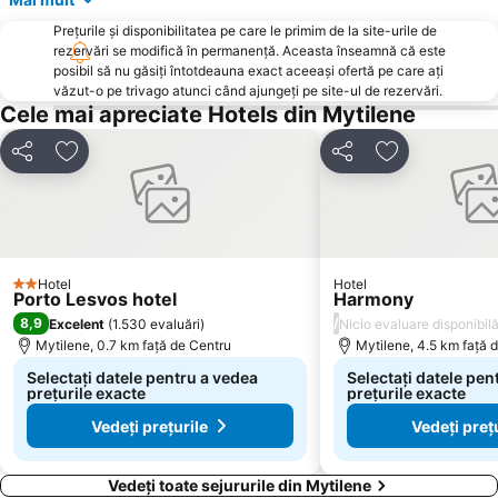
Prețurile și disponibilitatea pe care le primim de la site-urile de
rezervări se modifică în permanență. Aceasta înseamnă că este
posibil să nu găsiți întotdeauna exact aceeași ofertă pe care ați
văzut-o pe trivago atunci când ajungeți pe site-ul de rezervări.
Cele mai apreciate Hotels din Mytilene
Distribuiți
Adăugaţi la favorite
Distribuiți
Adăugaţi la f
Hotel
Hotel
2 Stele
Porto Lesvos hotel
Harmony
8,9
/
Excelent
(
1.530 evaluări
)
Nicio evaluare disponibil
Mytilene, 0.7 km faţă de Centru
Mytilene, 4.5 km faţă 
Selectați datele pentru a vedea
Selectați datele pen
prețurile exacte
prețurile exacte
Vedeți prețurile
Vedeți preț
Vedeți toate sejururile din Mytilene