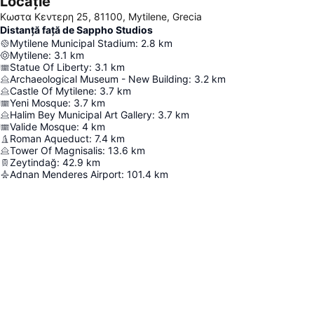
Locație
Κωστα Κεντερη 25, 81100, Mytilene, Grecia
Distanță față de Sappho Studios
Mytilene Municipal Stadium
:
2.8
km
Mytilene
:
3.1
km
Statue Of Liberty
:
3.1
km
Archaeological Museum - New Building
:
3.2
km
Castle Of Mytilene
:
3.7
km
Yeni Mosque
:
3.7
km
Halim Bey Municipal Art Gallery
:
3.7
km
Valide Mosque
:
4
km
Roman Aqueduct
:
7.4
km
Tower Of Magnisalis
:
13.6
km
Zeytindağ
:
42.9
km
Adnan Menderes Airport
:
101.4
km