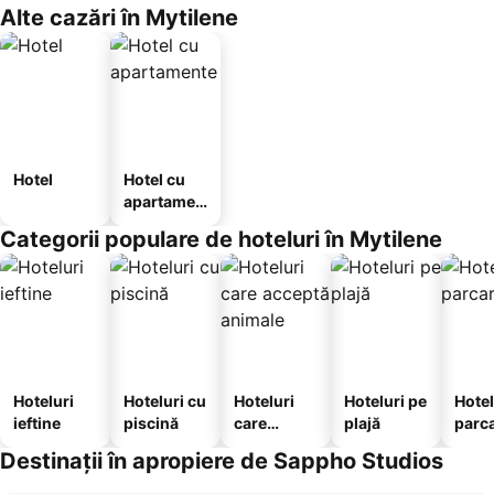
Alte cazări în Mytilene
Hotel
Hotel cu
apartamen
te
Categorii populare de hoteluri în Mytilene
Hoteluri
Hoteluri cu
Hoteluri
Hoteluri pe
Hotel
ieftine
piscină
care
plajă
parc
acceptă
Destinații în apropiere de Sappho Studios
animale