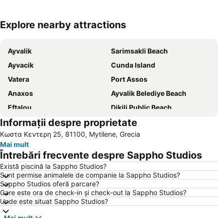
Explore nearby attractions
Hartă extinsă
Ayvalik
Sarimsakli Beach
Ayvacik
Cunda Island
Vatera
Port Assos
Anaxos
Ayvalik Belediye Beach
Eftalou
Dikili Public Beach
Informații despre proprietate
Traditional Settlement of Petra
Κωστα Κεντερη 25, 81100, Mytilene, Grecia
Mai mult
Întrebări frecvente despre Sappho Studios
Există piscină la Sappho Studios?
Sunt permise animalele de companie la Sappho Studios?
Sappho Studios oferă parcare?
Care este ora de check-in și check-out la Sappho Studios?
Unde este situat Sappho Studios?
Mai mult