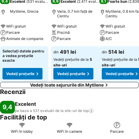
9,4
8,6
8,1
Excelent
(
531 evaluări
)
Excelent
(
2.411 evaluări
)
Foarte bun
(
2.836
Mytilene, Grecia
Varia, 0.7 km faţă de
Mytilene, 0.6 km fa
Centru
Centru
WiFi gratuit
WiFi gratuit
WiFi gratuit
Parcare
Piscină
Parcare
Animale de companie
Parcare
A/C
Selectați datele pentru
491 lei
514 lei
din
din
a vedea prețurile
Vedeți prețurile de la
5
Vedeți prețurile de la
exacte
site-uri
site-uri
Vedeți prețurile
Vedeți prețurile
Vedeți prețurile
Vedeți toate sejururile din Mytilene
Recenzii
Excelent
9,4
pe baza a 531 evaluări de la site-uri de
top
Facilități de top
WiFi în lobby
WiFi în camere
Parcare