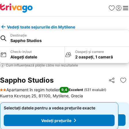
Favorite
Conect
Men
Vedeți toate sejururile din Mytilene
Destinație
Sappho Studios
Check-in/out
Oaspeți și camere
Alegeți datele
2 oaspeți, 1 cameră
Cum influențează plățile către noi rezultatele
Sappho Studios
Distribuiți
Ad
Apartament în regim hotelier
9,4
Excelent
(
531 evaluări
)
2 Stele
Κωστα Κεντερη 25, 81100, Mytilene, Grecia
Selectați datele pentru a vedea prețurile exacte
Selectați datele pentru a vedea prețurile exacte
Vedeți prețurile
Vedeți prețurile