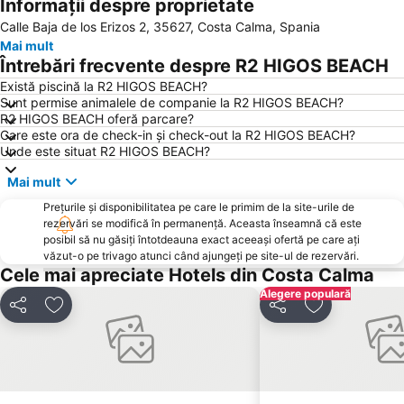
Informații despre proprietate
Calle Baja de los Erizos 2, 35627, Costa Calma, Spania
Mai mult
Întrebări frecvente despre R2 HIGOS BEACH
Există piscină la R2 HIGOS BEACH?
Sunt permise animalele de companie la R2 HIGOS BEACH?
R2 HIGOS BEACH oferă parcare?
Care este ora de check-in și check-out la R2 HIGOS BEACH?
Unde este situat R2 HIGOS BEACH?
Mai mult
Prețurile și disponibilitatea pe care le primim de la site-urile de
rezervări se modifică în permanență. Aceasta înseamnă că este
posibil să nu găsiți întotdeauna exact aceeași ofertă pe care ați
văzut-o pe trivago atunci când ajungeți pe site-ul de rezervări.
Cele mai apreciate Hotels din Costa Calma
Alegere populară
Distribuiți
Adăugaţi la favorite
Distribuiți
Adăugaţi la f