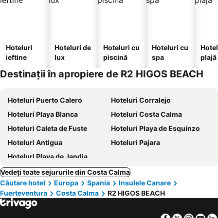
Hoteluri
Hoteluri de
Hoteluri cu
Hoteluri cu
Hotel
ieftine
lux
piscină
spa
plajă
Destinații în apropiere de R2 HIGOS BEACH
Hoteluri Puerto Calero
Hoteluri Corralejo
Hoteluri Playa Blanca
Hoteluri Costa Calma
Hoteluri Caleta de Fuste
Hoteluri Playa de Esquinzo
Hoteluri Antigua
Hoteluri Pajara
Hoteluri Playa de Jandia
Vedeți toate sejururile din Costa Calma
Căutare hotel
Europa
Spania
Insulele Canare
Fuerteventura
Costa Calma
R2 HIGOS BEACH
Facebook
Twitter
Insta
Yo