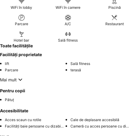
WiFi în lobby
WiFi în camere
Piscină
Parcare
A/C
Restaurant
Hotel bar
Sală fitness
Toate facilitățile
Facilități proprietate
lift
Sală fitness
Parcare
terasă
Mai mult
Pentru copii
Pătuț
Accesibilitate
Acces scaun cu rotile
Cale de deplasare accesibilă
Facilități baie persoane cu dizabilități
Cameră cu acces persoane cu dizabilități