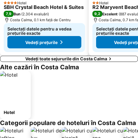
Hotel
Hotel
4 Stele
2 Stele
SBH Crystal Beach Hotel & Suites
R2 Maryvent Beac
7,9
9,2
Bun
(
2.304 evaluări
)
Excelent
(
887 evaluă
Costa Calma, 0.1 km faţă de Centru
Costa Calma, 0.7 km f
Selectați datele pentru a vedea
Selectați datele pen
prețurile exacte
prețurile exacte
Vedeți prețurile
Vedeți preț
Vedeți toate sejururile din Costa Calma
Alte cazări în Costa Calma
Hotel
Categorii populare de hoteluri în Costa Calma