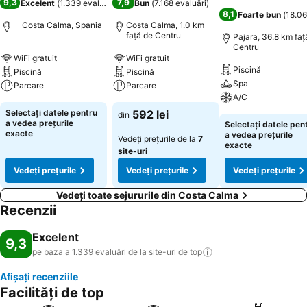
9,3
7,9
Excelent
(
1.339 evaluări
)
Bun
(
7.168 evaluări
)
8,1
Foarte bun
(
18.06
Costa Calma, Spania
Costa Calma, 1.0 km
faţă de Centru
Pajara, 36.8 km faţ
Centru
WiFi gratuit
WiFi gratuit
Piscină
Piscină
Piscină
Spa
Parcare
Parcare
A/C
Selectați datele pentru
592 lei
din
a vedea prețurile
Selectați datele pen
exacte
a vedea prețurile
Vedeți prețurile de la
7
exacte
site-uri
Vedeți prețurile
Vedeți prețurile
Vedeți prețurile
Vedeți toate sejururile din Costa Calma
Recenzii
Excelent
9,3
pe baza a 1.339 evaluări de la site-uri de
top
Afișați recenziile
Facilități de top