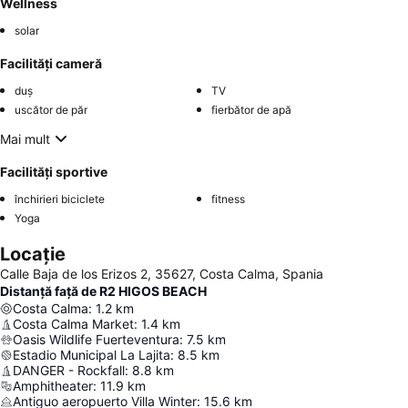
Wellness
solar
Facilități cameră
duș
TV
uscător de păr
fierbător de apă
Mai mult
Facilități sportive
închirieri biciclete
fitness
Yoga
Locație
Calle Baja de los Erizos 2, 35627, Costa Calma, Spania
Distanță față de R2 HIGOS BEACH
Costa Calma
:
1.2
km
Costa Calma Market
:
1.4
km
Oasis Wildlife Fuerteventura
:
7.5
km
Estadio Municipal La Lajita
:
8.5
km
DANGER - Rockfall
:
8.8
km
Amphitheater
:
11.9
km
Antiguo aeropuerto Villa Winter
:
15.6
km