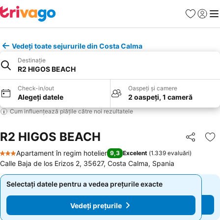
Favorite
Conect
Men
Vedeți toate sejururile din Costa Calma
Destinație
R2 HIGOS BEACH
Check-in/out
Oaspeți și camere
Alegeți datele
2 oaspeți, 1 cameră
Cum influențează plățile către noi rezultatele
R2 HIGOS BEACH
Distribuiți
Ad
Apartament în regim hotelier
9,3
Excelent
(
1.339 evaluări
)
3 Stele
Calle Baja de los Erizos 2, 35627, Costa Calma, Spania
Selectați datele pentru a vedea prețurile exacte
Selectați datele pentru a vedea prețurile exacte
Vedeți prețurile
Vedeți prețurile