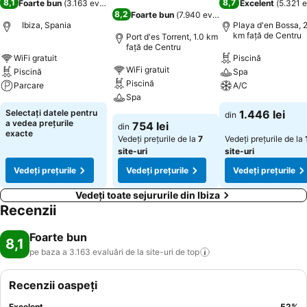
8,1
8,7
Foarte bun
(
3.163 evaluări
)
Excelent
(
5.321 e
8,2
Foarte bun
(
7.940 evaluări
)
Ibiza, Spania
Playa d'en Bossa, 2
km faţă de Centru
Port d'es Torrent, 1.0 km
faţă de Centru
WiFi gratuit
Piscină
WiFi gratuit
Piscină
Spa
Piscină
Parcare
A/C
Spa
Selectați datele pentru
1.446 lei
din
a vedea prețurile
754 lei
din
exacte
Vedeți prețurile de la
7
Vedeți prețurile de la
site-uri
site-uri
Vedeți prețurile
Vedeți prețurile
Vedeți prețurile
Vedeți toate sejururile din Ibiza
Recenzii
Foarte bun
8,1
pe baza a 3.163 evaluări de la site-uri de
top
Recenzii oaspeți
Excelent
52
%