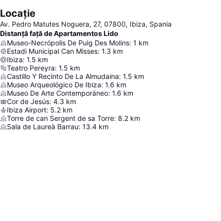
Locație
Av. Pedro Matutes Noguera, 27, 07800, Ibiza, Spania
Distanță față de Apartamentos Lido
Museo-Necrópolis De Puig Des Molins
:
1
km
Estadi Municipal Can Misses
:
1.3
km
Ibiza
:
1.5
km
Teatro Pereyra
:
1.5
km
Castillo Y Recinto De La Almudaina
:
1.5
km
Museo Arqueológico De Ibiza
:
1.6
km
Museo De Arte Contemporáneo
:
1.6
km
Cor de Jesús
:
4.3
km
Ibiza Airport
:
5.2
km
Torre de can Sergent de sa Torre
:
8.2
km
Sala de Laureà Barrau
:
13.4
km