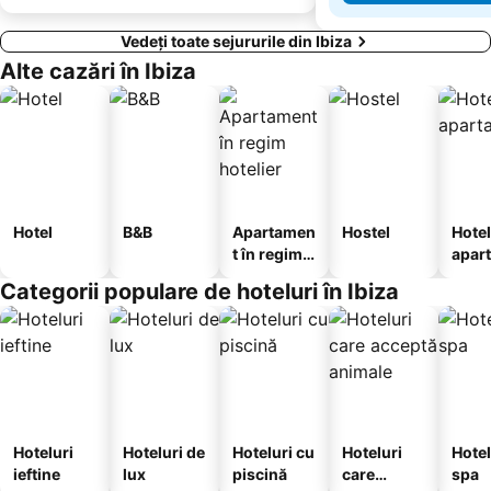
Vedeți toate sejururile din Ibiza
Alte cazări în Ibiza
Hotel
B&B
Apartamen
Hostel
Hotel
t în regim
apar
hotelier
te
Categorii populare de hoteluri în Ibiza
Hoteluri
Hoteluri de
Hoteluri cu
Hoteluri
Hotel
ieftine
lux
piscină
care
spa