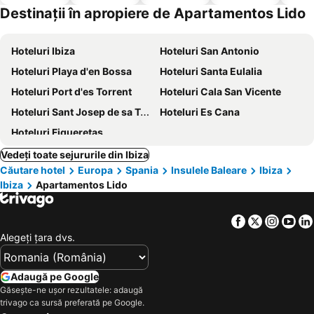
acceptă
Destinații în apropiere de Apartamentos Lido
animale
Hoteluri Ibiza
Hoteluri San Antonio
Hoteluri Playa d'en Bossa
Hoteluri Santa Eulalia
Hoteluri Port d'es Torrent
Hoteluri Cala San Vicente
Hoteluri Sant Josep de sa Talaia
Hoteluri Es Cana
Hoteluri Figueretas
Vedeți toate sejururile din Ibiza
Căutare hotel
Europa
Spania
Insulele Baleare
Ibiza
Ibiza
Apartamentos Lido
Facebook
Twitter
Insta
Yo
Alegeţi ţara dvs.
Adaugă pe Google
Găsește-ne ușor rezultatele: adaugă
trivago ca sursă preferată pe Google.