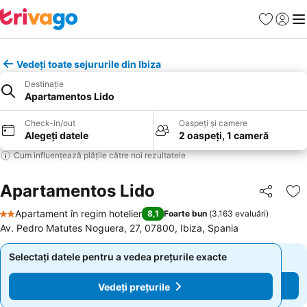
Favorite
Conect
Men
Vedeți toate sejururile din Ibiza
Destinație
Apartamentos Lido
Check-in/out
Oaspeți și camere
Alegeți datele
2 oaspeți, 1 cameră
Cum influențează plățile către noi rezultatele
Apartamentos Lido
Distribuiți
Ad
Apartament în regim hotelier
8,1
Foarte bun
(
3.163 evaluări
)
2 Stele
Av. Pedro Matutes Noguera, 27, 07800, Ibiza, Spania
Selectați datele pentru a vedea prețurile exacte
Selectați datele pentru a vedea prețurile exacte
Vedeți prețurile
Vedeți prețurile