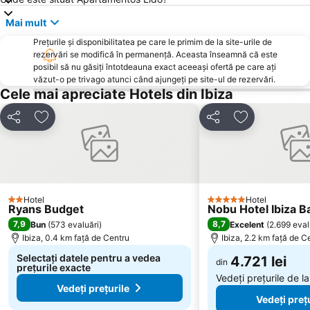
Mai mult
Prețurile și disponibilitatea pe care le primim de la site-urile de
rezervări se modifică în permanență. Aceasta înseamnă că este
posibil să nu găsiți întotdeauna exact aceeași ofertă pe care ați
văzut-o pe trivago atunci când ajungeți pe site-ul de rezervări.
Cele mai apreciate Hotels din Ibiza
Distribuiți
Adăugaţi la favorite
Distribuiți
Adăugaţi la f
Hotel
Hotel
2 Stele
5 Stele
Ryans Budget
Nobu Hotel Ibiza B
7,9
8,7
Bun
(
573 evaluări
)
Excelent
(
2.699 eval
Ibiza, 0.4 km faţă de Centru
Ibiza, 2.2 km faţă de C
Selectați datele pentru a vedea
4.721 lei
din
prețurile exacte
Vedeți prețurile de l
Vedeți prețurile
Vedeți preț