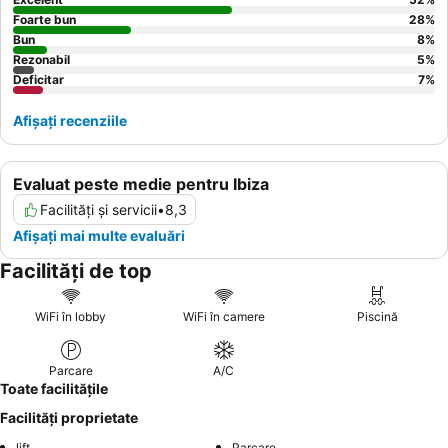
Foarte bun
28
%
Bun
8
%
Rezonabil
5
%
Deficitar
7
%
Afișați recenziile
Evaluat peste medie pentru Ibiza
Facilități și servicii
•
8,3
Afișați mai multe evaluări
Facilități de top
WiFi în lobby
WiFi în camere
Piscină
Parcare
A/C
Toate facilitățile
Facilități proprietate
lift
Parcare